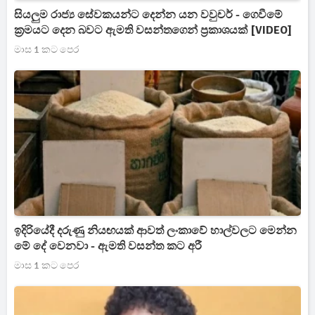
සියලුම රාජ්‍ය සේවකයන්ට දෙන්න යන වවුචර් - ගෙවීමේ
ක්‍රමයට දෙන බවට ඇමති වසන්තගෙන් ප්‍රකාශයක් [VIDEO]
මාස 1 කට පෙර
ඉදිරියේදී දරුණු නියඟයක් ආවත් ලංකාවේ හාල්වලට මෙන්න
මේ දේ වෙනවා - ඇමති වසන්ත කට අරී
මාස 1 කට පෙර