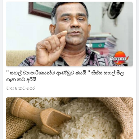
'' සහල් ව්‍යාපාරිකයන්ට ආණ්ඩුව බයයි '' තිස්ස සහල් මිල
ගැන කට අරියි
මාස 6 කට පෙර