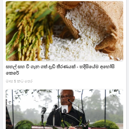
සහල් සහ වී ගැන ගත් දැඩි තීරණයක් - හදිසියේම අහෝසි
කෙරේ
මාස 1 කට පෙර