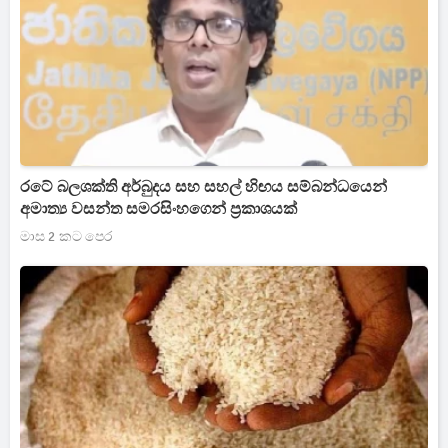
රටේ බලශක්ති අර්බුදය සහ සහල් හිඟය සම්බන්ධයෙන්
අමාත්‍ය වසන්ත සමරසිංහගෙන් ප්‍රකාශයක්
මාස 2 කට පෙර