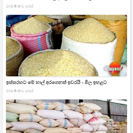
මාස 6 කට පෙර
ඉස්සරහට මේ හාල් අරගෙනත් ඉවරයි - මිල ඉහළට
මාස 6 කට පෙර