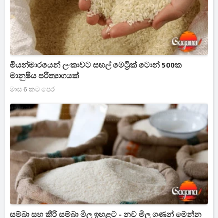
මියන්මාරයෙන් ලංකාවට සහල් මෙට්‍රික් ටොන් 500ක
මානුෂීය පරිත්‍යාගයක්
මාස 6 කට පෙර
සම්බා සහ කීරි සම්බා මිල ඉහළට - නව මිල ගණන් මෙන්න