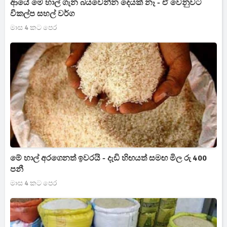
ආයේ මේ හාල් ගැන බයවෙන්න දෙයක් නෑ - ඒ වෙනුවට
විකල්ප සහල් වර්ග
මාස 4 කට පෙර
මේ හාල් අරගෙනත් ඉවරයි - දැඩි හිඟයත් සමඟ මිල රු 400
පනී
මාස 4 කට පෙර