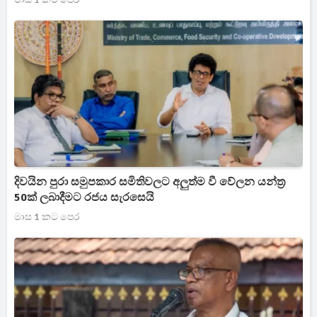
දිවයින පුරා සමුපකාර සමිතිවලට අලුත්ම වී වේලන යන්ත්‍ර
50ක් ලබාදීමට රජය සැරසෙයි
මාස 1 කට පෙර