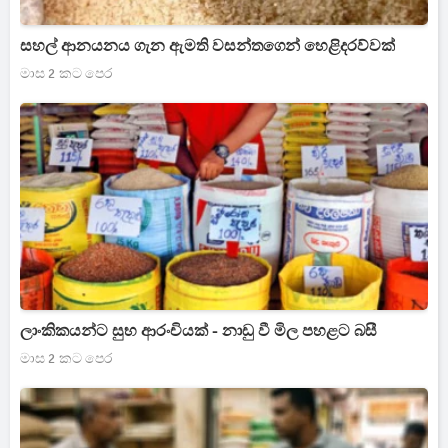
සහල් ආනයනය ගැන ඇමති වසන්තගෙන් හෙළිදරව්වක්
මාස 2 කට පෙර
ලාංකිකයන්ට සුභ ආරංචියක් - නාඩු වී මිල පහළට බසී
මාස 2 කට පෙර