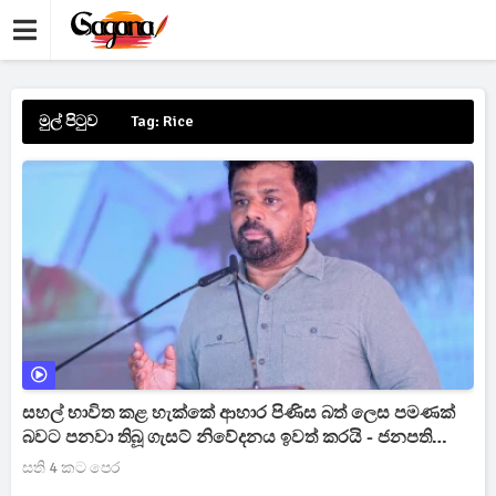
මුල් පිටුව
Tag: Rice
සහල් භාවිත කළ හැක්කේ ආහාර පිණිස බත් ලෙස පමණක්
බවට පනවා තිබූ ගැසට් නිවේදනය ඉවත් කරයි - ජනපති
[VIDEO]
සති 4 කට පෙර