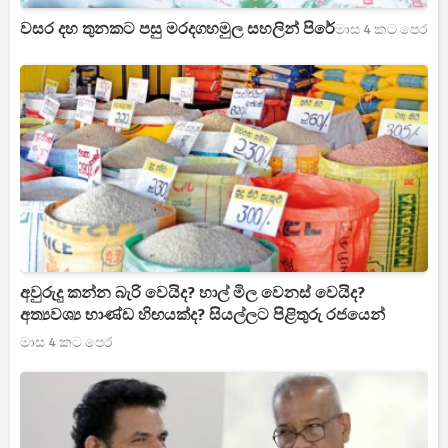
වසර දහ තුනකට පසු මරදගහමුල සහලින් පිරේ
මාස 4 කට පෙර
අවුරුදු කන්න බැරි වෙයිද? හාල් මිල වෙනස් වෙයිද?
අත්‍යවශ්‍ය භාණ්ඩ හිඟයක්ද? සියල්ලට පිළිතුරු රජයෙන්
මාස 4 කට පෙර