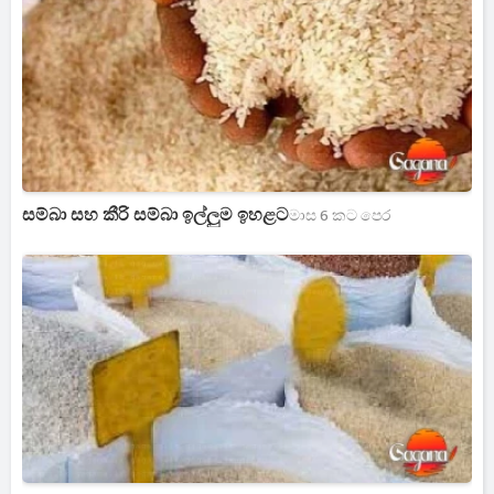
සම්බා සහ කීරි සම්බා ඉල්ලුම ඉහළට
මාස 6 කට පෙර