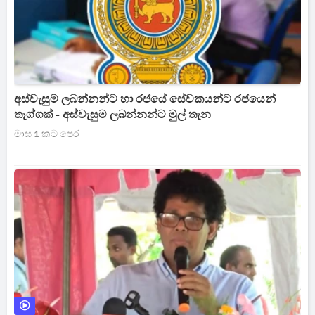
අස්වැසුම ලබන්නන්ට හා රජයේ සේවකයන්ට රජයෙන්
තෑග්ගක් - අස්වැසුම ලබන්නන්ට මුල් තැන
මාස 1 කට පෙර