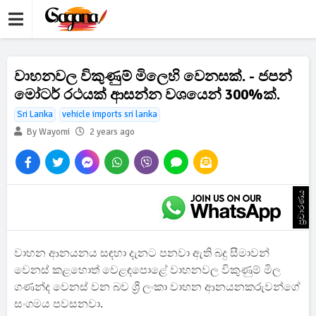
වාහනවල විකුණුම් මිලෙහි වෙනසක්. - ජපන්
මෝටර් රථයක් ආසන්න වශයෙන් 300%ක්.
Sri Lanka
vehicle imports sri lanka
By Wayomi
2 years ago
ප්‍රචාරණය
වාහන ආනයනය සඳහා දැනට පනවා ඇති බදු සීමාවන්
වෙනස් කළහොත් වෙළඳපොළේ වාහනවල විකුණුම් මිල
ගණන්ද වෙනස් වන බව ශ්‍රී ලංකා වාහන ආනයනකරුවන්ගේ
සංගමය පවසනවා.