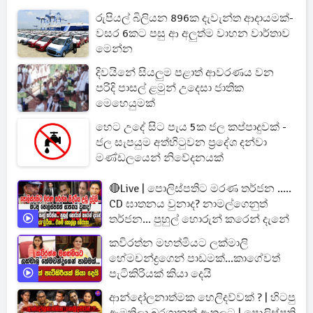
රුපියල් බිලියන 896ක දැවැන්ත ආදායමක්-
වසර 6කට පසු ආ අලුත්ම වාහන වාර්තාව
මෙන්න
දිවයිනේ සියලුම පළාත් ආවරණය වන
පරිදි පාසල් ළමුන් උදෙසා ජාතික
මෙහෙයුමක්
හෙට උදේ සිට පැය 5ක ජල කප්පාදුවක් -
ජල සැපයුම අත්හිටුවන ප්‍රදේශ දන්වා
මණ්ඩලයෙන් නිවේදනයක්
🔴Live | පොලිස්පතිට මරණ තර්ජන .....
CD ඝාතනය වුනාද? නාමල්ගෙනුත්
තර්ජන... පුහුල් හොරුන් කරෙන් දැනේ
කවිරත්න මහත්මියට ලක්මාලි
හේමචන්ද්‍රගෙන් පාඩමක්...කාගේවත්
පැටිකිරියක් කියා දෙයි
ආන්දෝලනාත්මක හෙලිදව්වක් ? | හිටපු
ඇමතිලා බරගානක් ඇතුලට | පොලිස්පති