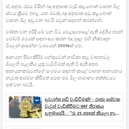
ඒ, අනුව රජය විසින් බදු අනුපාත වැඩි කළහොත් වාහන මිල
ස්වයංක්‍රීයව ඉහළ යන බවත්, බදු අනුපාත අඩු කළහොත්
වාහන මිල අඩු වන බවයි ඔවුන් සඳහන් කරන්නේ.
වාර්තා වන පරිදි මේ වන විට වෙළඳපොළේ ඇති දේශීය ජපන්
මෝටර් රථයක් සඳහා අය කරන බදු මුදල එහි නිෂ්පාදන
මිලෙන් ආසන්න වශයෙන් 300%ක් වේ.
ආනයන සීමා කිරීම් හේතුවෙන් භාවිතා කළ වාහනවල
මිලෙහි සැලකිය යුතු වැඩිවීමක් ඇති වී ඇති අතර
ආනයනකරුවන්ගේ සංගමය සඳහන් කළේ වාහන ආනයනය
නැවත ආරම්භ කිරීමත් සමඟ එම මිල සාමාන්‍ය තත්ත්වයට
පත් වන බවයි.
දැවැන්ත පඩි වැඩිවීමක්? - රාජ්‍ය සේවක
වැටුප් වැඩිකිරීමට IMF තීරණය
දැනුම්දෙයි. - "රු 25,000ක් කියලා නෑ.
අපි ඉලක්කම බලාගමු." - (VIDEO)