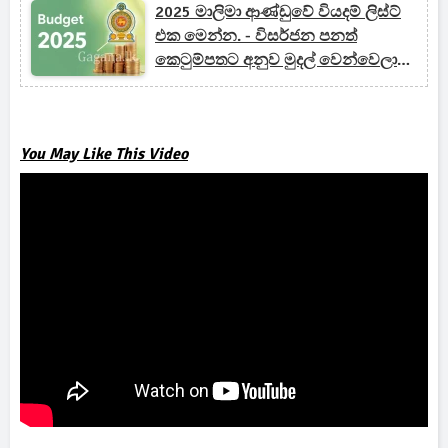
2025 මාලිමා ආණ්ඩුවේ වියදම් ලිස්ට්
එක මෙන්න. - විසර්ජන පනත්
කෙටුම්පතට අනුව මුදල් වෙන්වෙලා
තියෙන්නේ මෙහෙමයි.
You May Like This Video