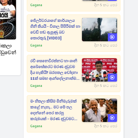
Gagana
දින 5 කට පෙර
ජේලර්වරයාගේ කාර්යාලය
ගිනි තියයි - විශාල පිපිරීමක් හා
වෙඩි හඬ ඇසුණු බව
තොරතුරු [VIDEO]
රාකලා
Gagana
දින 5 කට පෙර
්ඩුවෙන්
රවී සෙනෙවිරත්නට හා ශානි
අබේසේකරට මරණ දඬුවම
දිය හැකියි? බරපතල චෝදනා
11ක් සමඟ ආන්දෝලනාත්මක
ප්‍රකාශයක් [VIDEO]
Gagana
දින 5 කට පෙර
මං හිතලා කිසිම මිනිමැරුමක්
කළේ නැහැ.. මට මේ පල
දෙන්නේ පෙර කරපු
කරුමයක් - මරණ දඬුවමට
කළින් කට ඇරපු පූජිත් හඬා
Gagana
දින 5 කට පෙර
වැටෙයි [VIDEO]