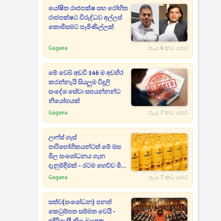
යෝෂිත රාජපක්ෂ සහ රෝහිත
රාජපක්ෂට විරුද්ධව අල්ලස්
කොමිසමට පැමිණිල්ලක්
Gagana
පැය 6 කට පෙර
මේ වෙබ් අඩවි 146 ම අවහිර
කරන්නැයි සියලුම විදුලි
සංදේශ සේවා සපයන්නන්ට
නියෝගයක්
Gagana
පැය 7 කට පෙර
ලාෆ්ස් ගැස්
පාරිභෝගිකයන්ටත් මේ මස
මිල සංශෝධනය ගැන
දැනුම්දීමක් - රටම හෙව්ව මිල
ගණන් මෙන්න
Gagana
පැය 7 කට පෙර
සත්ව(සංශෝධන) පනත්
කෙටුම්පත සම්මත වෙයි -