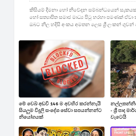
කිසියම් දීමනා හෝ නිවේදන සම්බන්ධයෙන් සැකයක් ඇ
හෝ සත්‍යාපිත සමාජ මාධ්‍ය පිටු හරහා පමණක් ඒවා
ඔබට නිල හදිසි අංකය අමතන ලෙස ශ්‍රී ලංකන් ගුවන
මේ වෙබ් අඩවි 146 ම අවහිර කරන්නැයි
නල්ලතන්නි
සියලුම විදුලි සංදේශ සේවා සපයන්නන්ට
- ශ්‍රී පාද 
නියෝගයක්
වැටෙයි