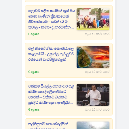
පාඩුව කියන රාජිත
ලොවම සලිත කරමින් ඇස් පිය
ගහන සැණින් ක්‍රීඩකයෙක්
ජීවිතක්ෂයට - තවත් 12 ට
තුවාල - කම්පා වූ නරඹන්නන්
සියලු දෙනා පිටියට දුවන් එයි
Gagana
පැය 10 කට පෙර
එල් නිනෝ නිසා මොණරාගල
කැළඹෙයි - උග්‍ර ජල ගැටලුවට
රජයෙන් වැඩපිළිවෙළක්
Gagana
පැය 10 කට පෙර
වත්කම් සියල්ල ජනතාවට එළි
කිරීම පෞද්ගලිකත්වයට
පහරක් - වත්කම් බැරකම්
ප්‍රසිද්ධ කිරීම ගැන ආණ්ඩුව
ගන්න යන අලුත්ම තීරණය
Gagana
පැය 10 කට පෙර
මෙන්න
තල්මසුන්ට සහ ඩොල්ෆින්