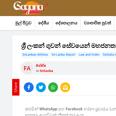
මුල් පිටුව
දේශීය
දේශපාලනය
ව්‍යාපාරික පුවත්
ශ්‍රී ලංකන් ගුවන් සේවයෙන් මහජනත
SriLankan Airlines
Sri Lanka Airport
Law and Order
Sinhala 
Ashfa
in
Srilanka
Share
කරමින් WhatsApp සහ Facebook හරහා ප්‍රචාරය වන ව
අනතුරු ඇඟවීමක් නිකුත් කර ඇත.