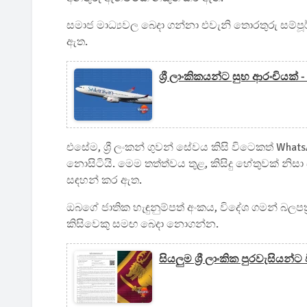
සමාජ මාධ්‍යවල බෙදා ගන්නා එවැනි තොරතුරු සම්පූර
ඇත.
ශ්‍රී ලාංකිකයන්ට සුභ ආරංචියක් -
එසේම, ශ්‍රී ලංකන් ගුවන් සේවය කිසි විටෙකත් Wha
නොසිටියි. මෙම තත්ත්වය තුළ, කිසිදු හේතුවක් න
සඳහන් කර ඇත.
ඔබගේ ජාතික හැඳුනුම්පත් අංකය, විදේශ ගමන් බලපත්‍
කිසිවෙකු සමඟ බෙදා නොගන්න.
සියලුම ශ්‍රී ලාංකික පුරවැසිය