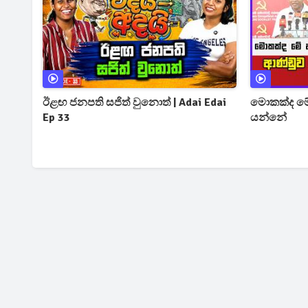
ඊළඟ ජනපති සජිත් වුනොත් | Adai Edai
මොකක්ද මෙ
Ep 33
යන්නේ