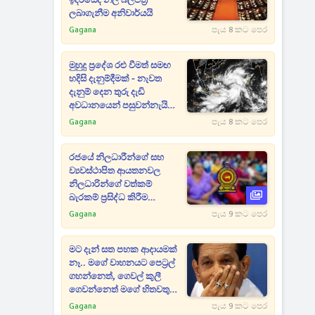
ඉදිරියේදී නිල බලපත්‍ර
ලබාගැනීම අනිවාර්යයි
Gagana
පැය 8 කට පෙර
මුහුදු ප්‍රදේශ රළු වීමත් සමඟ
හදිසි දැනුම්දීමක් - නැවත
දැනුම් දෙන තුරු දැඩි
අවධානයෙන් පසුවන්නැයි
දන්වයි
Gagana
පැය 8 කට පෙර
රජයේ නිලධාරීන්ගේ සහ
ව්‍යවස්ථාපිත ආයතනවල
නිලධාරින්ගේ වත්කම්
බැරකම් ප්‍රසිද්ධ කිරීම
සම්බන්ධයෙන් සංශෝධනයක්
Gagana
පැය 9 කට පෙර
මට දැන් සත පහක ආදායමක්
නෑ.. මගේ වාහනයට පෙට්‍රල්
ගහන්නෙත්, ගෙවල් කුලී
ගෙවන්නෙත් මගේ හිතවතුන්
- දේශපාලනේට ආවැයින් වූ
Gagana
පැය 9 කට පෙර