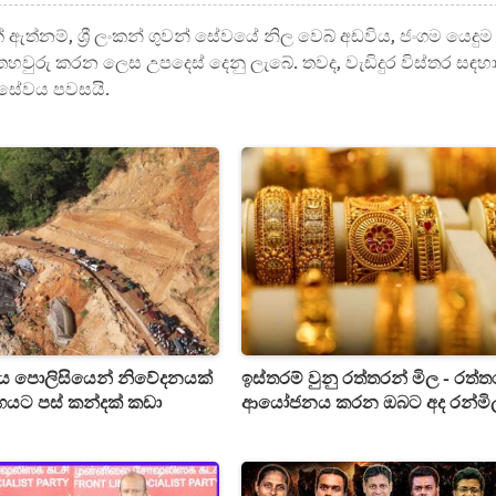
ත්නම්, ශ්‍රී ලංකන් ගුවන් සේවයේ නිල වෙබ් අඩවිය, ජංගම යෙදුම
 තහවුරු කරන ලෙස උපදෙස් දෙනු ලැබේ. තවද, වැඩිදුර විස්තර සඳහ
් සේවය පවසයි.
ය පොලිසියෙන් නිවේදනයක්
ඉස්තරම් වුනු රත්තරන් මිල - රත්
මාර්ගයට පස් කන්දක් කඩා
ආයෝජනය කරන ඔබට අද රන්මි