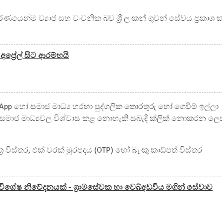
්ණයෙන්ම ව්‍යාජ සහ වංචනික බව ශ්‍රී ලංකන් ගුවන් සේවය ප්‍රකාශ 
 අප්‍රේල් සිට ආරම්භයි
tsApp හෝ සමාජ මාධ්‍ය හරහා පුද්ගලික තොරතුරු හෝ ගෙවීම් ඉල්ලා
ිසා සමාජ මාධ්‍යවල විශ්වාස කළ නොහැකි සබැඳි ක්ලික් නොකරන ලෙ
ර විස්තර, එක් වරක් මුරපදය (OTP) හෝ බැංකු කාඩ්පත් විස්තර
න්ට විශේෂ නිවේදනයක් - ග්‍රාමසේවක හා වෙබ්අඩවිය මගින් සේවාව