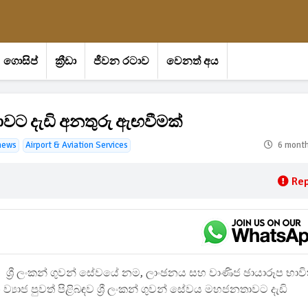
ගොසිප්
ක්‍රීඩා
ජීවන රටාව
වෙනත් අය
ාවට දැඩි අනතුරු ඇඟවීමක්
news
Airport & Aviation Services
6 mont
Rep
ශ්‍රී ලංකන් ගුවන් සේවයේ නම, ලාංඡනය සහ වාණිජ ඡායාරූප භාවි
්‍යාජ පුවත් පිළිබඳව ශ්‍රී ලංකන් ගුවන් සේවය මහජනතාවට දැඩි