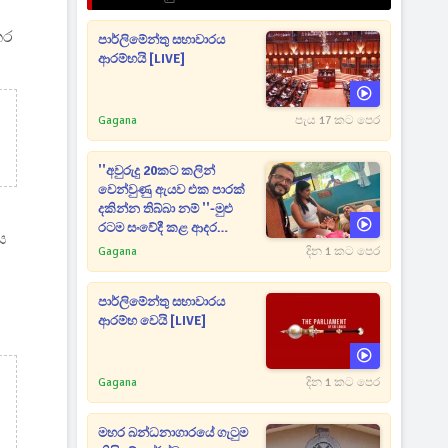
කර
පාර්ලිමේන්තු සභාවාරය
ආරම්භයි [LIVE]
Gagana
පැය 17 කට පෙර
''අවුරුදු 20කට කලින්
වෙන්වුණු ඇයව එක පාරක්
දකින්න තිබ්බා නම් ''-මුළු
රටම සංවේදී කළ ආදර
ස
අමරණීය මතකය
Gagana
දින 1 කට පෙර
පාර්ලිමේන්තු සභාවාරය
ආරම්භ වෙයි [LIVE]
Gagana
දින 1 කට පෙර
මහර බන්ධනාගාරයේ ගැටුම