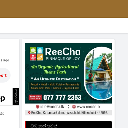
hs ago
ort
ප්‍රචාරණය
තා
වීඩියෝ පුවත්