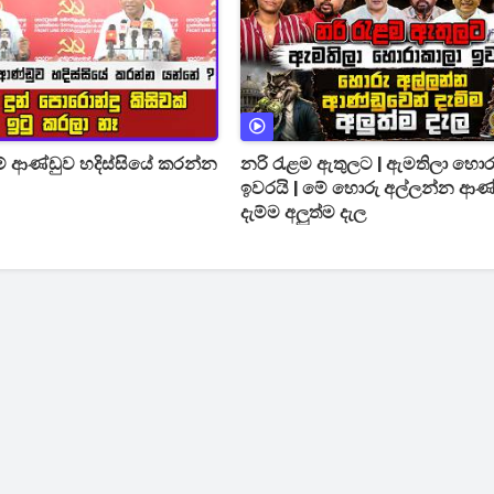
් ආණ්ඩුව හදිස්සියේ කරන්න
නරි රැළම ඇතුලට | ඇමතිලා හො
ඉවරයි | මේ හොරු අල්ලන්න ආණ
දැම්ම අලුත්ම දැල