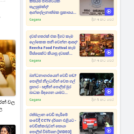
කිසියම් පාර්ශ්වයක
සැලසුමක්ද?
ආන්දෝලනාත්මක ප්‍රකාශයක්
ා
එළියට [VIDEO]
Gagana
දින 4 කට පෙර
දවස් හතරක් එක දිගට කෑම
ලෝකෙක තනි වෙන්න ආසද?
Reecha Food Festival කෑම
පිස්සෙක්ට කියාපු දවසක්
මෙන්න
Gagana
දින 4 කට පෙර
බන්ධනාගාරයෙන් වෙඩි හඬ?
පොලිස් නිලධාරින් වෙත ගල්
ප්‍රහාර - ඥාතීන් පොලිස් මුර
බාධක බිඳගෙන යාමට
උත්සාහයක [VIDEO]
Gagana
දින 5 කට පෙර
තරන් වල
ල
රත්මලාන වෙඩි තැබීමේ
සංවේදී CCTV දර්ශන එළියට -
වෙඩික්කරුවන් සොයා
පොලිස් විමර්ශන [VIDEO]