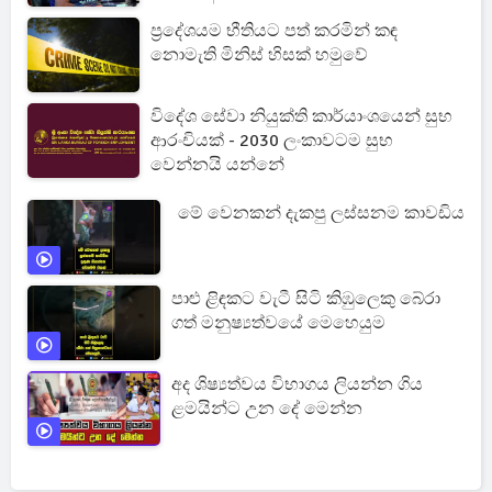
ප්‍රදේශයම භීතියට පත් කරමින් කඳ
නොමැති මිනිස් හිසක් හමුවේ
විදේශ සේවා නියුක්ති කාර්යාංශයෙන් සුභ
ආරංචියක් - 2030 ලංකාවටම සුභ
වෙන්නයි යන්නේ
මේ වෙනකන් දැකපු ලස්සනම කාවඩිය
පාළු ළිඳකට වැටී සිටි කිඹුලෙකු බේරා
ගත් මනුෂ්‍යත්වයේ මෙහෙයුම
අද ශිෂ්‍යත්වය විභාගය ලියන්න ගිය
ළමයින්ට උන දේ මෙන්න