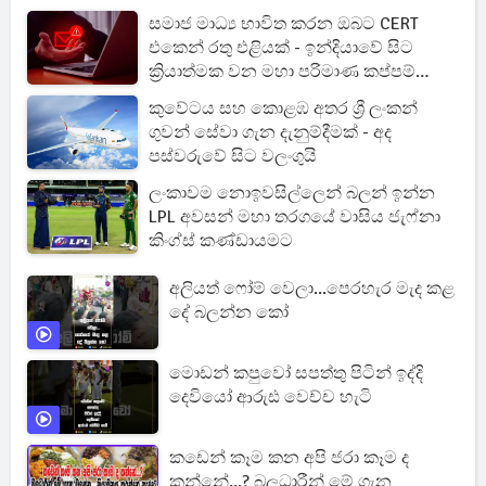
සමාජ මාධ්‍ය භාවිත කරන ඔබට CERT
එකෙන් රතු එළියක් - ඉන්දියාවේ සිට
ක්‍රියාත්මක වන මහා පරිමාණ කප්පම්
ජාවාරමක් අහුවෙයි
කුවේටය සහ කොළඹ අතර ශ්‍රී ලංකන්
ගුවන් සේවා ගැන දැනුම්දීමක් - අද
පස්වරුවේ සිට වලංගුයි
ලංකාවම නොඉවසිල්ලෙන් බලන් ඉන්න
LPL අවසන් මහා තරගයේ වාසිය ජැෆ්නා
කිංග්ස් කණ්ඩායමට
අලියත් ෆෝම් වෙලා...පෙරහැර මැද කළ
දේ බලන්න කෝ
මොඩන් කපුවෝ සපත්තු පිටින් ඉද්දි
දෙවියෝ ආරුඪ වෙච්ච හැටි
කඩෙන් කෑම කන අපි ජරා කෑම ද
කන්නේ...? බලධාරීන් මේ ගැන