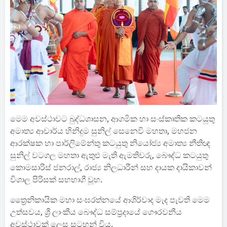
මෙම අවස්ථාවට බුද්ධශාසන, ආගමික හා සංස්කෘතික කටයුතු
අමාත්‍ය ආචාර්ය හිනිදුම සුනිල් සෙනෙවි මහතා, මහජන
ආරක්ෂක හා පාර්ලිමේන්තු කටයුතු නියෝජ්‍ය අමාත්‍ය නීතිඥ
සුනිල් වටගල මහතා ඇතුළු මැති ඇමතිවරු, බෞද්ධ කටයුතු
කොමසාරිස් ජනරාල්, රාජ්‍ය නිලධාරීන් සහ දායක දායිකාවන්
විශාල පිරිසක් සහභාගී වූහ.
ත්‍රෛනිකායික මහා සංඝරත්නයේ ආශිර්වාද මැද පැවති මෙම
උත්සවය, ශ්‍රී ලාංකීය බෞද්ධ සම්ප්‍රදායේ ගෞරවනීය
අවස්ථාවක් ලෙස සටහන් විය.