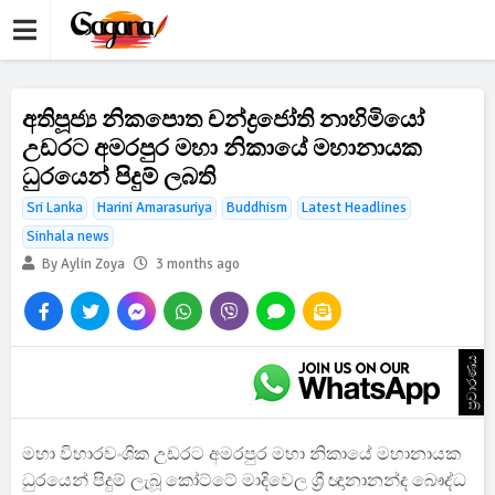
අතිපූජ්‍ය නිකපොත චන්ද්‍රජෝති නාහිමියෝ
උඩරට අමරපුර මහා නිකායේ මහානායක
ධුරයෙන් පිදුම් ලබති
Sri Lanka
Harini Amarasuriya
Buddhism
Latest Headlines
Sinhala news
By Aylin Zoya
3 months ago
ප්‍රචාරණය
මහා විහාරවංශික උඩරට අමරපුර මහා නිකායේ මහානායක
ධුරයෙන් පිදුම් ලැබූ කෝට්ටේ මාදිවෙල ශ්‍රී ඥානානන්ද බෞද්ධ