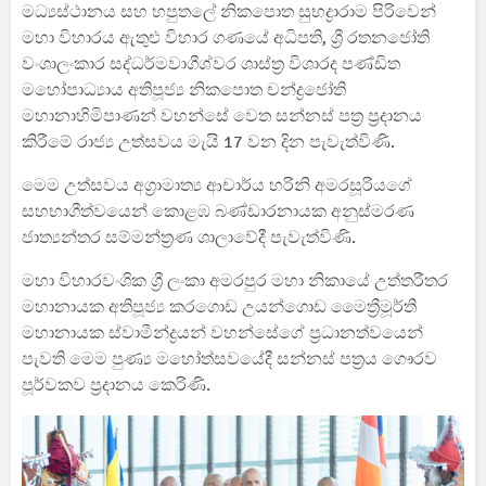
මධ්‍යස්ථානය සහ හපුතලේ නිකපොත සුභද්‍රාරාම පිරිවෙන්
මහා විහාරය ඇතුළු විහාර ගණයේ අධිපති, ශ්‍රී රතනජෝති
වංශාලංකාර සද්ධර්මවාගීශ්වර ශාස්ත්‍ර විශාරද පණ්ඩිත
මහෝපාධ්‍යාය අතිපූජ්‍ය නිකපොත චන්ද්‍රජෝති
මහානාහිමිපාණන් වහන්සේ වෙත සන්නස් පත්‍ර ප්‍රදානය
කිරීමේ රාජ්‍ය උත්සවය මැයි 17 වන දින පැවැත්විණි.
මෙම උත්සවය අග්‍රාමාත්‍ය ආචාර්ය හරිනි අමරසූරියගේ
සහභාගීත්වයෙන් කොළඹ බණ්ඩාරනායක අනුස්මරණ
ජාත්‍යන්තර සම්මන්ත්‍රණ ශාලාවේදී පැවැත්විණි.
මහා විහාරවංශික ශ්‍රී ලංකා අමරපුර මහා නිකායේ උත්තරීතර
මහානායක අතිපූජ්‍ය කරගොඩ උයන්ගොඩ මෛත්‍රීමූර්ති
මහානායක ස්වාමීන්ද්‍රයන් වහන්සේගේ ප්‍රධානත්වයෙන්
පැවති මෙම පුණ්‍ය මහෝත්සවයේදී සන්නස් පත්‍රය ගෞරව
පූර්වකව ප්‍රදානය කෙරිණි.