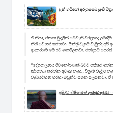
දැන් හරිනේ අරුගම්බේ පුංචි ඊශ
ඒ නිසා, ජනතා මුදලින් මෙවැනි වරප්‍රසාද ලබාද
නීති වෙනස් කරනවා. මන්ත්‍රී විශ්‍රාම වැටුප
ආකාරයට මේ රට ගොඡිලනවා. ඡන්දයට පෙරත් අපි 
“දේශපාලනය ජීවනෝපායක් බවට පත්කර ගන්නවා 
තර්ජනය කරන්න අවශ්‍ය නැහැ. විශ්‍රාම වැටුප නැ
වැඩසටහන හරහා ඔවුන්ට සහන සලසනවා. ඒ සඳහා 
ප්‍රසිද්ධ හිමිනමක් අත්අඩංගුවට