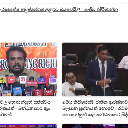
්ද රාජපක්ෂ තඹුත්තේගම අනුරට බයවෙයිද? - සංජීව එදිරිමාන්න
වල නොසන්සුන් තත්ත්වය
මෙය කිසිසේත්ම ජාතික ආරක්ෂා
වරණයක් - බන්ධනාගාර තුළ
බලපාන ප්‍රශ්නයක් නොවේ - රටම
ාවාරමක්
නොසන්සුන් කළ බන්ධනාගාර සිද්
සම්බන්ධයෙන් මහජන ආරක්ෂක
ඇමතිගෙන් විශේෂ ප්‍රකාශයක්