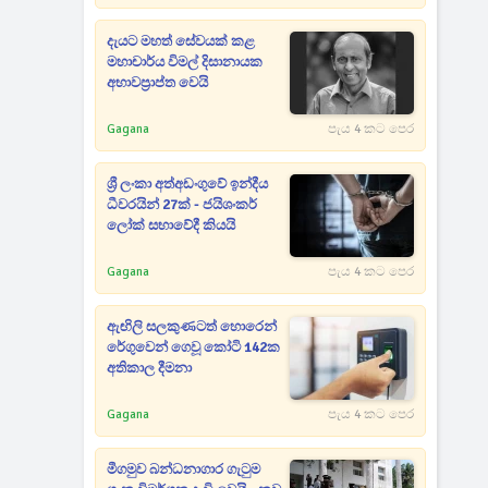
දැයට මහත් සේවයක් කළ
මහාචාර්ය විමල් දිසානායක
අභාවප්‍රාප්ත වෙයි
Gagana
පැය 4 කට පෙර
ශ්‍රී ලංකා අත්අඩංගුවේ ඉන්දීය
ධීවරයින් 27ක් - ජයිශංකර්
ලෝක් සභාවේදී කියයි
Gagana
පැය 4 කට පෙර
ඇඟිලි සලකුණටත් හොරෙන්
රේගුවෙන් ගෙවූ කෝටි 142ක
අතිකාල දීමනා
Gagana
පැය 4 කට පෙර
මීගමුව බන්ධනාගාර ගැටුම