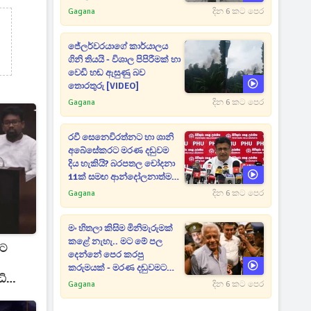
Gagana
දින 6 කට පෙර
ජේලර්වරයාගේ කාර්යාලය
ගිනි තියයි - විශාල පිපිරීමක් හා
වෙඩි හඬ ඇසුණු බව
තොරතුරු [VIDEO]
Gagana
දින 6 කට පෙර
රවී සෙනෙවිරත්නට හා ශානි
අබේසේකරට මරණ දඬුවම
දිය හැකියි? බරපතල චෝදනා
11ක් සමඟ ආන්දෝලනාත්මක
ප්‍රකාශයක් [VIDEO]
Gagana
දින 6 කට පෙර
මං හිතලා කිසිම මිනිමැරුමක්
කළේ නැහැ.. මට මේ පල
වට
දෙන්නේ පෙර කරපු
කරුමයක් - මරණ දඬුවමට
ධි
කළින් කට ඇරපු පූජිත් හඬා
Gagana
දින 6 කට පෙර
වැටෙයි [VIDEO]