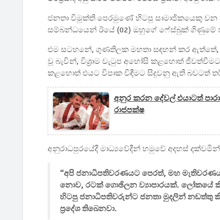
ජනතා විමුක්ති පෙරමුණේ හිටපු සාමාජිකයෙකු වන නන්
සම්බන්ධයෙන් ඊයේ (02) ඔහුගේ ෆේස්බුක් ගිණුමේ 
එම සටහනේ, ගුණතිලක මහතා සඳහන් කර ඇත්තේ, ප
වූ බැවින්, විශ්‍රාම වැටුප අහෝසි කළහොත් ජීවත්
කළහොත් එයට විපාක විඳීමට සිදුවනු ඇති බවටත් තර
අනුර කරන දේවල් එයාටත් පාරා
රාජපක්ෂ
අනුරාධපුරයේදී මාධ්‍යවේදීන් හමුවේ අදහස් දක්වම
“අපි ජනාධිපතිවරණයට පෙරත්, මහ මැතිවරණයට 
නොව, රටක් ගොඡිලන ව්‍යාපාරයක්. ලෝකයේ කි
හිටපු ජනාධිපතිවරුන්ට ජනතා මුදලින් නඩත්තු
ප්‍රදේශ තිබෙනවා.