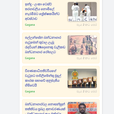
ඉන්දු - ලංකා ටෙස්ට්
තරගාවලිය නොමිලේ
නැරඹීමට ප්‍රේක්ෂකයින්ට
අවස්ථාව
Gagana
පැය 2 කට පෙර
පල්ලන්සේන බන්ධනාගාර
ගැටුමෙන් තුවාල ලැබූ
රැඳවියන් 28දෙනෙකු වැලිකඩ
බන්ධනාගාර රෝහලට
Gagana
පැය 2 කට පෙර
විගණකාධිපතිවරියගේ
වැටුපට පාර්ලිමේන්තු මුදල්
කාරක සභාවේ අනුමැතිය
හිමිවෙයි
Gagana
පැය 2 කට පෙර
බන්ධනාගාරවල නොසන්සුන්
තත්ත්වය ප්‍රබල අනාවරණයක්