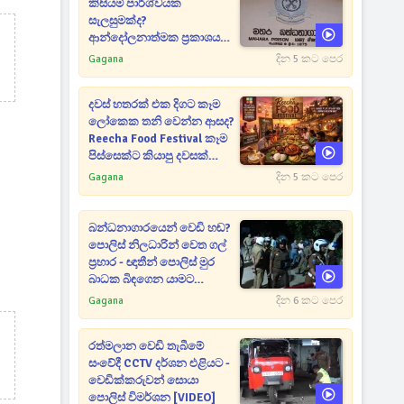
කිසියම් පාර්ශ්වයක
සැලසුමක්ද?
ආන්දෝලනාත්මක ප්‍රකාශයක්
එළියට [VIDEO]
Gagana
දින 5 කට පෙර
දවස් හතරක් එක දිගට කෑම
ලෝකෙක තනි වෙන්න ආසද?
Reecha Food Festival කෑම
පිස්සෙක්ට කියාපු දවසක්
මෙන්න
Gagana
දින 5 කට පෙර
බන්ධනාගාරයෙන් වෙඩි හඬ?
පොලිස් නිලධාරින් වෙත ගල්
ප්‍රහාර - ඥාතීන් පොලිස් මුර
බාධක බිඳගෙන යාමට
උත්සාහයක [VIDEO]
Gagana
දින 6 කට පෙර
රත්මලාන වෙඩි තැබීමේ
සංවේදී CCTV දර්ශන එළියට -
වෙඩික්කරුවන් සොයා
පොලිස් විමර්ශන [VIDEO]