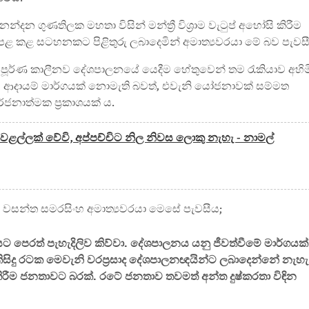
දන ගුණතිලක මහතා විසින් මන්ත්‍රී විශ්‍රාම වැටුප් අහෝසි කිරීම
පළ කළ සටහනකට පිළිතුරු ලබාදෙමින් අමාත්‍යවරයා මේ බව පැවස
ූර්ණ කාලීනව දේශපාලනයේ යෙදීම හේතුවෙන් තම රැකියාව අහිම
වීමට ආදායම් මාර්ගයක් නොමැති බවත්, එවැනි යෝජනාවක් සම්මත
්ජනාත්මක ප්‍රකාශයක් ය.
වළල්ලක් වේවි, අප්පච්චිට නිල නිවස ලොකු නැහැ - නාමල්
ින් වසන්ත සමරසිංහ අමාත්‍යවරයා මෙසේ පැවසීය;
පෙරත් පැහැදිලිව කිව්වා. දේශපාලනය යනු ජීවත්වීමේ මාර්ගයක්
සිදු රටක මෙවැනි වරප්‍රසාද දේශපාලනඥයින්ට ලබාදෙන්නේ නැහැ
 කිරීම ජනතාවට බරක්. රටේ ජනතාව තවමත් අන්ත දුෂ්කරතා විඳින