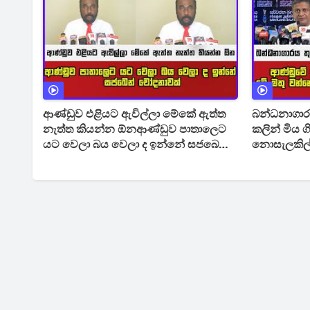
ආණ්ඩුව එළියට ඇවිල්ලා මේකේ ඇත්ත
බන්ධනාගාරය
නැත්ත කියන්න ඕනආණ්ඩුව පාතාලෙට
කලින් මිය ග
යට වෙලා බය වෙලා ද ඉන්නේ සජබෙන්
නොසැලකිල්ල
චෝදනාවක්