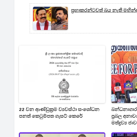
ප්‍රභාකරන්ටවත් බය නැති මහින
22 වන ආණ්ඩුක්‍රම ව්‍යවස්ථා සංශෝධන
බන්ධනාගාර
පනත් කෙටුම්පත ගැසට් කෙරේ
ප්‍රබල අනා
මත්ද්‍රව්‍ය ජ