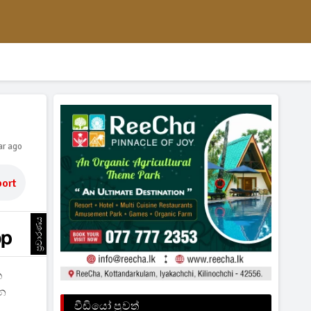
ar ago
ort
ප්‍රචාරණය
ක
ෙන
වීඩියෝ පුවත්