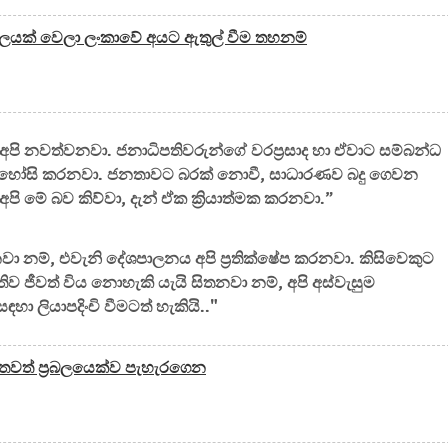
්‍රාලයක් වෙලා ලංකාවේ අයට ඇතුල් වීම තහනම්
ීම අපි නවත්වනවා. ජනාධිපතිවරුන්ගේ වරප්‍රසාද හා ඒවාට සම්බන්ධ
්ද අපි අහෝසි කරනවා. ජනතාවට බරක් නොවී, සාධාරණව බදු ගෙවන
මේ බව කිව්වා, දැන් ඒක ක්‍රියාත්මක කරනවා.”
නම්, එවැනි දේශපාලනය අපි ප්‍රතික්ෂේප කරනවා. කිසිවෙකුට
තිව ජීවත් විය නොහැකි යැයි සිතනවා නම්, අපි අස්වැසුම
ලියාපදිංචි වීමටත් හැකියි.."
 - තවත් ප්‍රබලයෙක්ව පැහැරගෙන