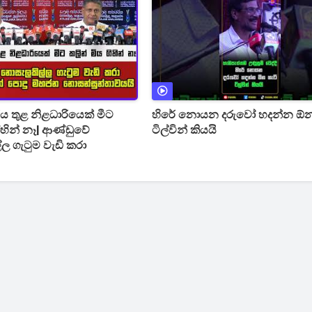
 තුළ නිළධාරියෙක් මීට
හිරේ නොයන දරුවෝ හදන්න ඕන
ිහින් නෑ| ආණ්ඩුවේ
ටිල්වින් කියයි
 ගැටුම වැඩි කරා