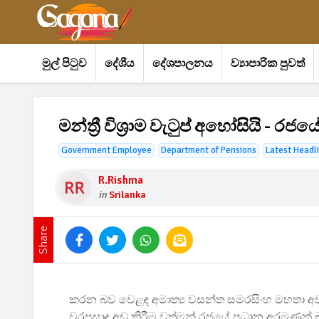
මුල් පිටුව
දේශීය
දේශපාලනය
ව්‍යාපාරික පුවත්
මන්ත්‍රී විශ්‍රාම වැටුප් අහෝසියි - රජ
Government Employee
Department of Pensions
Latest Headl
R.rishma
in
Srilanka
Share
කරන බව වෙළඳ අමාත්‍ය වසන්ත සමරසිංහ මහතා 
වරප්‍රසාද අඩු කිරීම වත්මන් රජයේ ප්‍රධාන අරමුණක් 