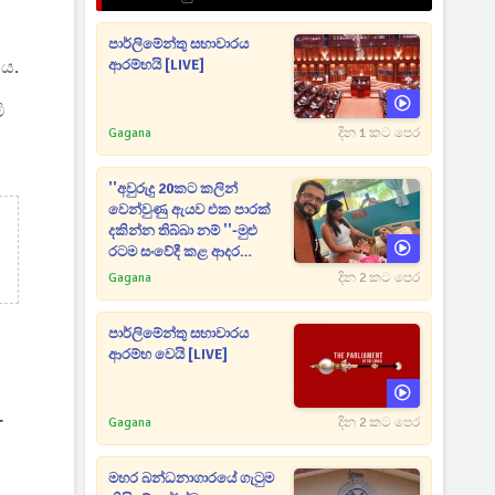
පාර්ලිමේන්තු සභාවාරය
ීය.
ආරම්භයි [LIVE]
ි
Gagana
දින 1 කට පෙර
''අවුරුදු 20කට කලින්
වෙන්වුණු ඇයව එක පාරක්
දකින්න තිබ්බා නම් ''-මුළු
රටම සංවේදී කළ ආදර
අමරණීය මතකය
Gagana
දින 2 කට පෙර
පාර්ලිමේන්තු සභාවාරය
ආරම්භ වෙයි [LIVE]
.
Gagana
දින 2 කට පෙර
මහර බන්ධනාගාරයේ ගැටුම