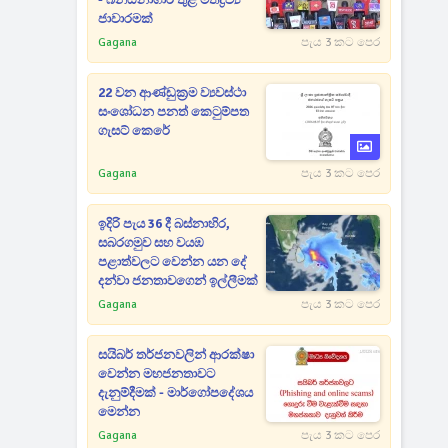
- බන්ධනාගාර තුළ මත්ද්‍රව්‍ය
ජාවාරමක්
Gagana
පැය 3 කට පෙර
22 වන ආණ්ඩුක්‍රම ව්‍යවස්ථා
සංශෝධන පනත් කෙටුම්පත
ගැසට් කෙරේ
Gagana
පැය 3 කට පෙර
ඉදිරි පැය 36 දී බස්නාහිර,
සබරගමුව සහ වයඹ
පළාත්වලට වෙන්න යන දේ
දන්වා ජනතාවගෙන් ඉල්ලීමක්
Gagana
පැය 3 කට පෙර
සයිබර් තර්ජනවලින් ආරක්ෂා
වෙන්න මහජනතාවට
දැනුම්දීමක් - මාර්ගෝපදේශය
මෙන්න
Gagana
පැය 3 කට පෙර