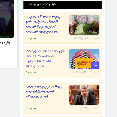
වෙනත් ප්‍රවෘත්ති
"වැටුප් වැඩි කළේ නැහැ..
ඉන්ධන දීමනාව විතරයි
වත්මන් මිලට හැදුවේ" -
රජයෙන් හෙළිදරව්වක්
Gagana
මිනිත්තු 17 කට පෙර
 හැටි
ඩිජිටල් පද්ධති යාවත්කාලීන
කිරීමක් නිසා මහජන
බැංකුවෙන් විශේෂ
නිවේදනයක්
Gagana
මිනිත්තු 36 කට පෙර
මත්ද්‍රව්‍ය නඩුවල ඇප සිරවූ
අයට හදිසි සහනයක් -
අධිකරණ ඇමති
Gagana
පැය 1 කට පෙර