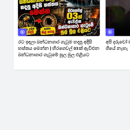
රට ඉඳලා බන්ධනගාර ගැටුම හදපු අදිසි
අපි දරුවෝ
හස්තය මෙන්න | හිරගෙවල් 03ක් ඇවිළුන
ගියේ නැහැ
බන්ධනාගාර ගැටුමේ සුල මුල එළියට