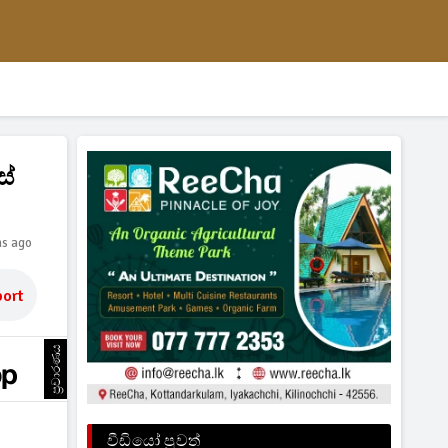
ස්
hs ago
ort
ප්‍රචාරණය
වීඩියෝ පුවත්