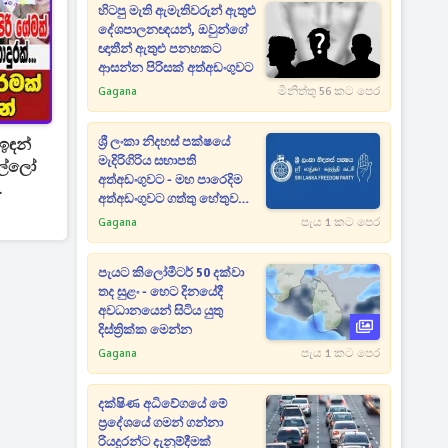
හිටපු මැති ඇමැතිවරුන් ඇතුළු
දේශපාලනඥයන්, ඔවුන්ගේ
ඥාතීන් ඇතුළු පනහකට
ආසන්න පිරිසක් අත්අඩංගුවට
Gagana
මිනිත්තු 56 කට පෙර
ශ්‍රී ලංකා නිදහස් පක්ෂයේ
ඉඳන්
මැදිරිගිරිය සභාපති
ොල්ලෝ
අත්අඩංගුවට - මහ පාරෙදිම
.
අත්අඩංගුවට ගත්තු හේතුව
මෙන්න
Gagana
පැය 1 කට පෙර
පැයට කිලෝමීටර් 50 දක්වා
තද සුළං - හෙට දිනයේදී
අවධානයෙන් සිටිය යුතු
දිස්ත්‍රික්ක මෙන්න
Gagana
පැය 1 කට පෙර
දක්ෂිණ අධිවේගයේ මේ
ප්‍රදේශයේ ගමන් ගන්නා
රියදුරන්ට දැනුම්දීමක්