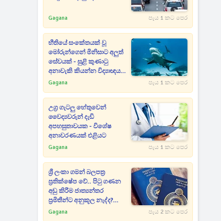
Gagana
පැය 1 කට පෙර
භීතියේ සංකේතයක් වූ
මෝරුන්ගෙන් මිනිසාට අලුත්
සේවයක් - සුළි කුණාටු
අනාවැකි කියන්න විද්‍යාඥයන්
මෝරුන්ගෙන් උදව් ගනී
Gagana
පැය 1 කට පෙර
උග්‍ර ගැටලු හේතුවෙන්
වෛද්‍යවරුන් දැඩි
අපහසුතාවයක - විශේෂ
අනාවරණයක් එළියට
Gagana
පැය 1 කට පෙර
ශ්‍රී ලංකා ගමන් බලපත්‍ර
ප්‍රතික්ෂේප වේ.. පිටු ගණන
අඩු කිරීම ජාත්‍යන්තර
ප්‍රමිතීන්ට අනුකූල නැද්ද?
බරපතළ චෝදනාවක්
Gagana
පැය 2 කට පෙර