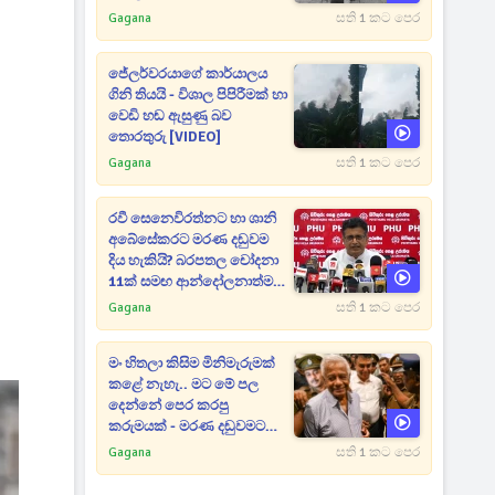
Gagana
සති 1 කට පෙර
ජේලර්වරයාගේ කාර්යාලය
ගිනි තියයි - විශාල පිපිරීමක් හා
වෙඩි හඬ ඇසුණු බව
තොරතුරු [VIDEO]
Gagana
සති 1 කට පෙර
රවී සෙනෙවිරත්නට හා ශානි
අබේසේකරට මරණ දඬුවම
දිය හැකියි? බරපතල චෝදනා
11ක් සමඟ ආන්දෝලනාත්මක
ප්‍රකාශයක් [VIDEO]
Gagana
සති 1 කට පෙර
මං හිතලා කිසිම මිනිමැරුමක්
කළේ නැහැ.. මට මේ පල
දෙන්නේ පෙර කරපු
කරුමයක් - මරණ දඬුවමට
කළින් කට ඇරපු පූජිත් හඬා
Gagana
සති 1 කට පෙර
වැටෙයි [VIDEO]