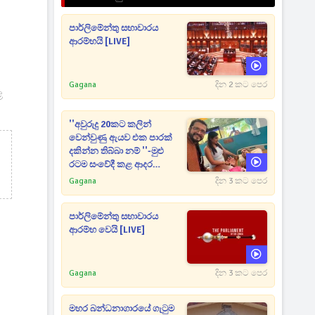
පාර්ලිමේන්තු සභාවාරය
ආරම්භයි [LIVE]
Gagana
දින 2 කට පෙර
ළ
''අවුරුදු 20කට කලින්
වෙන්වුණු ඇයව එක පාරක්
දකින්න තිබ්බා නම් ''-මුළු
රටම සංවේදී කළ ආදර
අමරණීය මතකය
Gagana
දින 3 කට පෙර
පාර්ලිමේන්තු සභාවාරය
ආරම්භ වෙයි [LIVE]
Gagana
දින 3 කට පෙර
මහර බන්ධනාගාරයේ ගැටුම