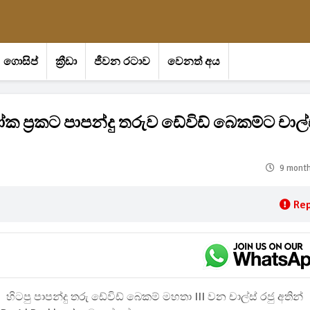
ගොසිප්
ක්‍රීඩා
ජීවන රටාව
වෙනත් අය
ක ප්‍රකට පාපන්දු තරුව ඩේවිඩ් බෙකම්ට චාල්
9 mont
Rep
හිටපු පාපන්දු තරු ඩේවිඩ් බෙකම් මහතා III වන චාල්ස් රජු අතින්