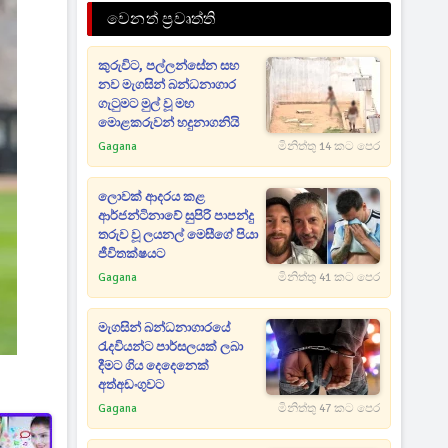
වෙනත් ප්‍රවෘත්ති
කුරුවිට, පල්ලන්සේන සහ
නව මැගසින් බන්ධනාගාර
ගැටුමට මුල් වූ මහ
මොළකරුවන් හදුනාගනියි
Gagana
මිනිත්තු 14 කට පෙර
ලොවක් ආදරය කළ
ආර්ජන්ටිනාවේ සුපිරි පාපන්දු
තරුව වූ ලයනල් මෙසීගේ පියා
ජීවිතක්ෂයට
Gagana
මිනිත්තු 41 කට පෙර
මැගසින් බන්ධනාගාරයේ
රැදවියන්ට පාර්සලයක් ලබා
දීමට ගිය දෙදෙනෙක්
අත්අඩංගුවට
Gagana
මිනිත්තු 47 කට පෙර