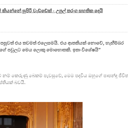
් කියන්නේ සුපිරි වැඩ්ඩේක් - උපුල් තරංග සහතික දෙයි
කට පසුවත් එය තවමත් එලෙසමයි. එය ආතතියක් නොවේ, හැඟීම්බර
මගේ පවුලට මෙය ලොකු මොහොතකි. ඉතා විශේෂයි”
 නම් කෙරුණු බෙකම් පැවසුවේ, මෙම පදවිය ඔහුගේ පාපන්දු ජීවි
ප්තියක් බවයි.