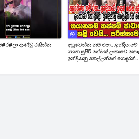
 ම#ර#ලා ආණ්ඩු රකින්න
අහුවෙන්න නම් එපා...ඉන්දියාවේ 
ගහන සුපිරි ගේමක් ලංකාවේ ක
ඉන්දියානු කෙල්ලන්ගේ ගොදුරක්..