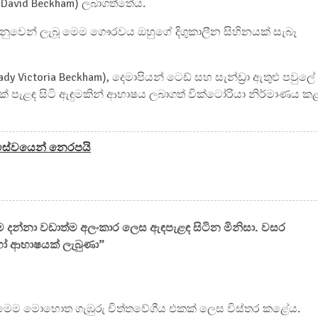
r David Beckham) ලබාගත්තේය.
ෙනුවෙන් ලැබූ මෙම ගෞරවය ඔහුගේ දිගුකාලීන සිහිනයක් සැබෑ
Lady Victoria Beckham), දෙමාපියන් ටෙඩ් සහ සැන්ඩ්‍රා ඇතුළු පවුලේ
් පැළඳ සිටි ඇඳුමකින් ආභාෂය ලබාගත් වික්ටෝරියා නිර්මාණය ක
්ව සේවයෙන් නෙරපයි
ම දන්නා වඩාත්ම අලංකාර ලෙස ඇඳපැළඳ සිටින මිනිසා. වසර
ෝ ආභාෂයක් ලැබුණා”
විඩ් මෙම මොහොත ගැඹුරු චිත්තවේගීය එකක් ලෙස විස්තර කළේය.