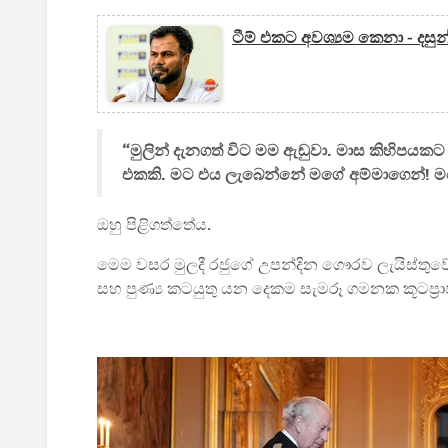
ටීම් එකට අවශ්‍යම කෙනා - දසුන
“මුලින් දැනගත් විට මම ඇඬුවා. මාස කිහිපය
එකකි. මට එය ලැබෙන්නේ මගේ අම්මාගෙන්! 
ඔහු පිළිගත්තේය.
මෙම වසර මුලදී රජුගේ උපන්දින ගෞරව ලැයිස්තුවේ
සහ පුණ්‍ය කටයුතු යන දෙකම සැමරූ ගමනක කූටප්‍රා