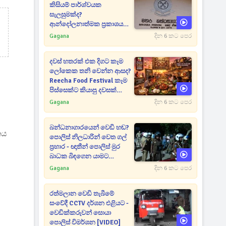
කිසියම් පාර්ශ්වයක
සැලසුමක්ද?
ආන්දෝලනාත්මක ප්‍රකාශයක්
එළියට [VIDEO]
Gagana
දින 6 කට පෙර
දවස් හතරක් එක දිගට කෑම
ලෝකෙක තනි වෙන්න ආසද?
Reecha Food Festival කෑම
පිස්සෙක්ට කියාපු දවසක්
මෙන්න
Gagana
දින 6 කට පෙර
බන්ධනාගාරයෙන් වෙඩි හඬ?
තය
පොලිස් නිලධාරින් වෙත ගල්
ප්‍රහාර - ඥාතීන් පොලිස් මුර
බාධක බිඳගෙන යාමට
උත්සාහයක [VIDEO]
Gagana
දින 6 කට පෙර
රත්මලාන වෙඩි තැබීමේ
සංවේදී CCTV දර්ශන එළියට -
වෙඩික්කරුවන් සොයා
පොලිස් විමර්ශන [VIDEO]