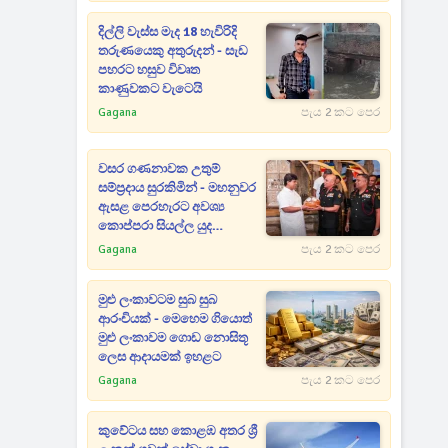
දිල්ලි වැස්ස මැද 18 හැවිරිදි
තරුණයෙකු අතුරුදන් - සැඩ
පහරට හසුව විවෘත
කාණුවකට වැටෙයි
Gagana
පැය 2 කට පෙර
වසර ගණනාවක උතුම්
සම්ප්‍රදාය සුරකිමින් - මහනුවර
ඇසළ පෙරහැරට අවශ්‍ය
කොප්පරා සියල්ල යුද
හමුදාවෙන් පූජා කරයි
Gagana
පැය 2 කට පෙර
මුළු ලංකාවටම සුබ සුබ
ආරංචියක් - මෙහෙම ගියොත්
මුළු ලංකාවම ගොඩ නොසිතූ
ලෙස ආදායමක් ඉහළට
Gagana
පැය 2 කට පෙර
කුවේටය සහ කොළඹ අතර ශ්‍රී