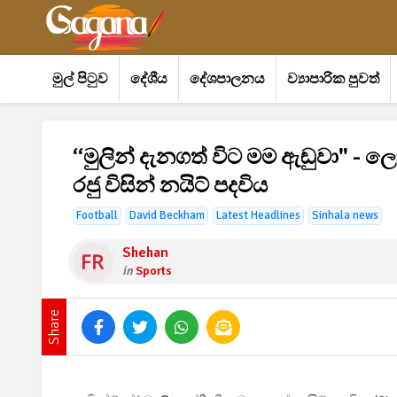
මුල් පිටුව
දේශීය
දේශපාලනය
ව්‍යාපාරික පුවත්
“මුලින් දැනගත් විට මම ඇඬුවා" - ලෝ
රජු විසින් නයිට් පදවිය
Football
David Beckham
Latest Headlines
Sinhala news
Shehan
in
Sports
Share