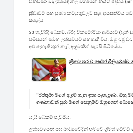
වින්ඩ්සර් මාලිගයේදී නිල වශයෙන් නයිට් පදවිය (Si
ක්‍රීඩාවට සහ පුණ්‍ය කටයුතුවලට කළ දායකත්වය ව
කළේය.
50 හැවිරිදි බෙකම්, බිරිඳ වික්ටෝරියා ආර්යාව (දැන් 
සමීපයන් සමඟ උත්සවයට සහභාගී විය. ඔහු රජු වරක
අළු පැහැති තුන් කෑලි ඇඳුමකින් සැරසී සිටියේය.
ක්‍රිකට් තරුව ෂෝන් විලියම්ස
“රජතුමා මගේ ඇඳුම ගැන ඉතා පැහැදුණා. ඔහු ම
ගණනාවක් පුරා මගේ පෙනුමට ඔහුගෙන් බොහ
යැයි බෙකම් පැවසීය.
උත්සවයෙන් පසු මාධ්‍යවේදීන් හමුවේ ශ්‍රීමත් ඩේ