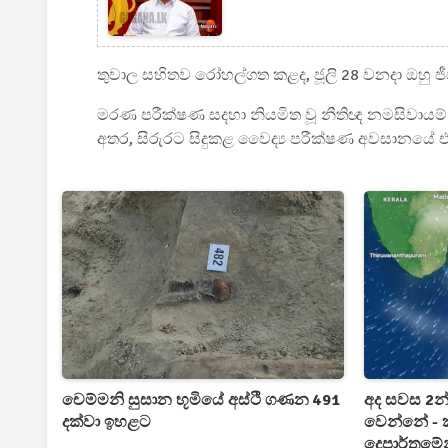
තුවාල සහිතව රෝහල්ගත කළද, ජූලි 28 වනදා ඔහු ජ
මරණ පරීක්ෂණ සදහා නියමිත වූ නීතිඥ නමසිවායම්
අතර, සිරුරට සිදුකළ වෛද්‍ය පරීක්ෂණ අවසානයේ එ
චෙම්මනි සුසාන භූමියේ අස්ථි ගණන 491
අද සවස 2න
දක්වා ඉහළට
වෙන්නේ - කා
දෙපාර්තුමේ