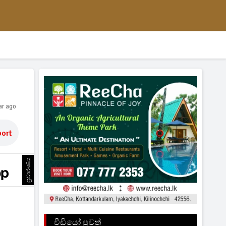
ar ago
ort
ප්‍රචාරණය
වීඩියෝ පුවත්