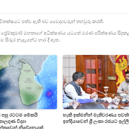
ීවිතක්ෂයට පත්ව ඇති බව වෛද්‍යවරුන් තහවුරු කරති.
 ප්‍රේම්කුමාර් මහතාගේ අධීක්ෂණය යටතේ මරණ පරීක්ෂණය සිදුක
ම සිරුර නෑදෑයන්ට භාර දී ඇත.
් පසු රටටම මේකයි
හැකි ඉක්මනින් මැතිවරණය පවත්
ලගුණ විද්‍යා
ඉන්දියාවෙන් ශ්‍රී ලංකා රජයට ඉල්ල
න්තුවෙන් නිවේදනයක්