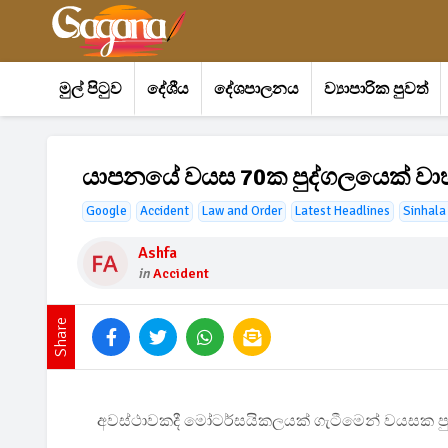
මුල් පිටුව
දේශීය
දේශපාලනය
ව්‍යාපාරික පුවත්
යාපනයේ වයස 70ක පුද්ගලයෙක් වා
Google
Accident
Law and Order
Latest Headlines
Sinhala
Ashfa
in
Accident
Share
අවස්ථාවකදී මෝටර්සයිකලයක් ගැටීමෙන් වයසක පුද