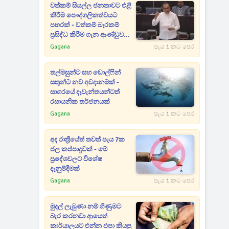
වත්කම් සියල්ල ජනතාවට එළි
කිරීම පෞද්ගලිකත්වයට
පහරක් - වත්කම් බැරකම්
ප්‍රසිද්ධ කිරීම ගැන ආණ්ඩුව
ගන්න යන අලුත්ම තීරණය
Gagana
පැය 1 කට පෙර
මෙන්න
තල්මසුන්ට සහ ඩොල්ෆින්
සතුන්ට නව අවදානමක් -
සාගරයේ දැවැන්තයන්ටත්
රසායනික තර්ජනයක්
Gagana
පැය 1 කට පෙර
අද රාත්‍රීයේත් තවත් පැය 7ක
ජල කප්පාදුවක් - මේ
ප්‍රදේශවලට විශේෂ
දැනුම්දීමක්
Gagana
පැය 1 කට පෙර
මුදල් ලැබුණා නම් ගිණුමට
බැර කරනවා ආයෙත්
කාර්යාලයට එන්න එපා කියපු