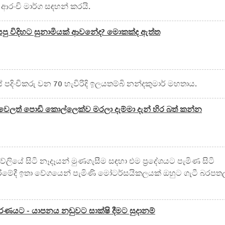
 ආරංචි මාර්ග සඳහන් කරයි.
යපු විදිහට සුනාමියක් ආවනේද? මොකක්ද ඇත්ත
ශයේ පදිංචිකරු වන 70 හැවිරිදි ඉලයතම්බි නන්දකුමාර් මහතාය.
වෙලත් පොඩි කොල්ලෙක්ව මරලා දැම්මා දැන් හිර බත් කන්න
ේලියේ සිටි නෑදෑයන් මුණගැසීම සඳහා එම ප්‍රදේශයට පැමිණ සිටි
ී කිරීමේදී ඉතා වේගයෙන් පැමිණි මෝටර්සයිකලයක් ඔහුට ගැටී බරපත
කරණයට - යාපනය නඩුවට සාක්ෂි දීමට සුදානම්