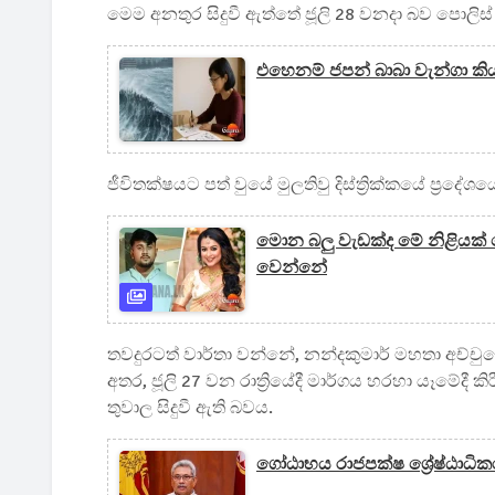
මෙම අනතුර සිදුවී ඇත්තේ ජූලි 28 වනදා බව පොලිස්
එහෙනම් ජපන් බාබා වැන්ගා කි
ජීවිතක්ෂයට පත් වුයේ මුලතිවු දිස්ත්‍රික්කයේ ප්‍රදේ
මොන බලු වැඩක්ද මේ නිළියක් 
වෙන්නේ
තවදුරටත් වාර්තා වන්නේ, නන්දකුමාර් මහතා අච්චුව
අතර, ජූලි 27 වන රාත්‍රියේදී මාර්ගය හරහා යෑමේද
තුවාල සිදුවී ඇති බවය.
ගෝඨාභය රාජපක්ෂ ශ්‍රේෂ්ඨාධි