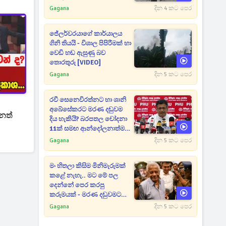
Gagana
දින 4 කට පෙර
ජේලර්වරයාගේ කාර්යාලය
ගිනි තියයි - විශාල පිපිරීමක් හා
වෙඩි හඬ ඇසුණු බව
තොරතුරු [VIDEO]
Gagana
දින 5 කට පෙර
රවී සෙනෙවිරත්නට හා ශානි
අබේසේකරට මරණ දඬුවම
ුනත්
දිය හැකියි? බරපතල චෝදනා
11ක් සමඟ ආන්දෝලනාත්මක
ප්‍රකාශයක් [VIDEO]
Gagana
දින 5 කට පෙර
මං හිතලා කිසිම මිනිමැරුමක්
කළේ නැහැ.. මට මේ පල
දෙන්නේ පෙර කරපු
කරුමයක් - මරණ දඬුවමට
කළින් කට ඇරපු පූජිත් හඬා
Gagana
දින 5 කට පෙර
වැටෙයි [VIDEO]