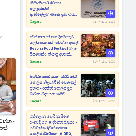
කිසියම් පාර්ශ්වයක
සැලසුමක්ද?
ආන්දෝලනාත්මක ප්‍රකාශයක්
එළියට [VIDEO]
Gagana
දින 4 කට පෙර
ළ
දවස් හතරක් එක දිගට කෑම
ලෝකෙක තනි වෙන්න ආසද?
Reecha Food Festival කෑම
පිස්සෙක්ට කියාපු දවසක්
මෙන්න
Gagana
දින 4 කට පෙර
බන්ධනාගාරයෙන් වෙඩි හඬ?
පොලිස් නිලධාරින් වෙත ගල්
ප්‍රහාර - ඥාතීන් පොලිස් මුර
බාධක බිඳගෙන යාමට
උත්සාහයක [VIDEO]
Gagana
දින 4 කට පෙර
රත්මලාන වෙඩි තැබීමේ
වන්න -
සංවේදී CCTV දර්ශන එළියට -
ීමක්
වෙඩික්කරුවන් සොයා
පොලිස් විමර්ශන [VIDEO]