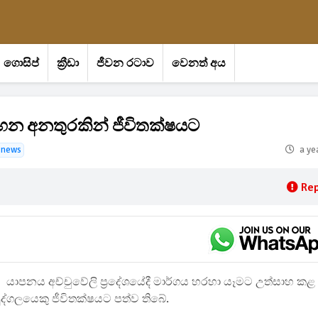
ගොසිප්
ක්‍රීඩා
ජීවන රටාව
වෙනත් අය
හන අනතුරකින් ජීවිතක්ෂයට
 news
a ye
Rep
යාපනය අච්චුවේලි ප්‍රදේශයේදී මාර්ගය හරහා යෑමට උත්සාහ කළ
්ගලයෙකු ජීවිතක්ෂයට පත්ව තිබේ.