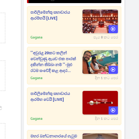
පාර්ලිමේන්තු සභාවාරය
ආරම්භයි [LIVE]
Gagana
පැය 8 කට පෙර
''අවුරුදු 20කට කලින්
වෙන්වුණු ඇයව එක පාරක්
දකින්න තිබ්බා නම් ''-මුළු
රටම සංවේදී කළ ආදර
අමරණීය මතකය
Gagana
දින 1 කට පෙර
පාර්ලිමේන්තු සභාවාරය
ආරම්භ වෙයි [LIVE]
ල
Gagana
දින 1 කට පෙර
මහර බන්ධනාගාරයේ ගැටුම