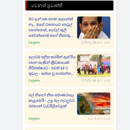
වෙනත් ප්‍රවෘත්ති
මට දැන් සත පහක ආදායමක්
නෑ.. මගේ වාහනයට පෙට්‍රල්
ගහන්නෙත්, ගෙවල් කුලී
ගෙවන්නෙත් මගේ හිතවතුන්
- දේශපාලනේට ආවැයින් වූ
Gagana
මිනිත්තු 10 කට පෙර
පාඩුව කියන රාජිත
ලොවම සලිත කරමින් ඇස් පිය
ගහන සැණින් ක්‍රීඩකයෙක්
ජීවිතක්ෂයට - තවත් 12 ට
තුවාල - කම්පා වූ නරඹන්නන්
සියලු දෙනා පිටියට දුවන් එයි
Gagana
මිනිත්තු 41 කට පෙර
එල් නිනෝ නිසා මොණරාගල
කැළඹෙයි - උග්‍ර ජල ගැටලුවට
රජයෙන් වැඩපිළිවෙළක්
Gagana
පැය 1 කට පෙර