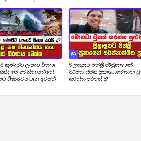
ාගර කුණාටුව ලංකාව විනාශ
මුලාසුනට මන්ත්‍රී අර්ජුනාගෙන්
තර්ජනාත්මක ප්‍රකාශ...මොනවා ව
හ ශිෂ්‍යත්වය ගැන අවසන්
කරන්න පුළුවන් ද?