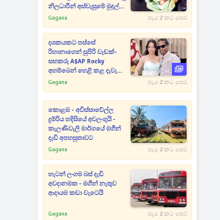
නිලධාරීන් අස්වැසුමේ මුදල්
අරන් - දැවැන්ත
Gagana
පැය 2 කට පෙර
මංකොල්ලයක්
දශකයකට පස්සේ
රිහානාගෙන් සුපිරි වැඩක්-
සහකරු A$AP Rocky
අහම්බෙන් හෙළි කළ දැවැන්ත
රහස
Gagana
පැය 2 කට පෙර
කොළඹ - අවිස්සාවේල්ල
දුම්රිය හදිසියේ අවලංගුයි -
කැලණිවැලි මාර්ගයේ මගීන්
දැඩි අපහසුතාවට
Gagana
පැය 2 කට පෙර
හැටන් ලංගම බස් දැඩි
අවදානමක - මගීන් නැතුව
ආදායම කඩා වැටෙයි
Gagana
පැය 2 කට පෙර