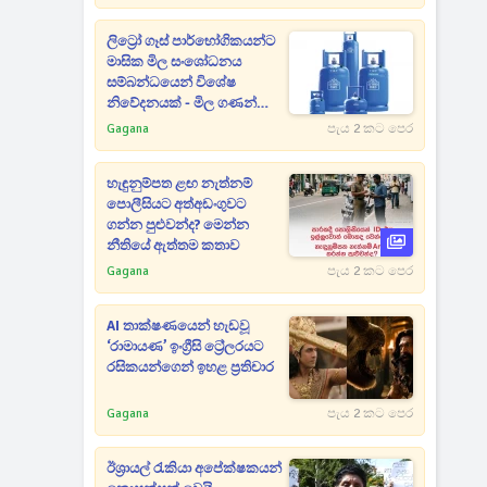
ලිට්‍රෝ ගෑස් පාර්භෝගිකයන්ට
මාසික මිල සංශෝධනය
සම්බන්ධයෙන් විශේෂ
නිවේදනයක් - මිල ගණන්
මෙන්න
Gagana
පැය 2 කට පෙර
හැඳුනුම්පත ළඟ නැත්නම්
පොලීසියට අත්අඩංගුවට
ගන්න පුළුවන්ද? මෙන්න
නීතියේ ඇත්තම කතාව
Gagana
පැය 2 කට පෙර
AI තාක්ෂණයෙන් හැඩවූ
‘රාමායණ’ ඉංග්‍රීසි ට්‍රේලරයට
රසිකයන්ගෙන් ඉහළ ප්‍රතිචාර
Gagana
පැය 2 කට පෙර
ඊශ්‍රායල් රැකියා අපේක්ෂකයන්