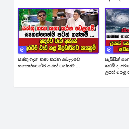
සත්තු ගැන කතා කරන වෙලාවේ
පැසිපික් ස
සතෙක්ගෙන්ම පටන් ගන්නම් ...
කරයි ද මොකක්ද මේ වෙන්න යන්නේ
උසස් පෙළ ස