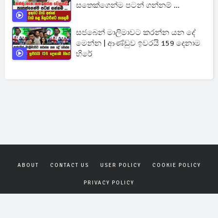
සතෙක්ගෙන්ම පටන් ගන්නම් ...
සජබෙන් මාලිමාවට කරන්න යන දේ
මෙන්න | ආණ්ඩුව ඉවරයි 159 දෙනාම
හිරේ
ABOUT
CONTACT US
USER POLICY
COOKIE POLICY
PRIVACY POLICY
Copyrights © 2026
Gagana News
. All rights reserved.