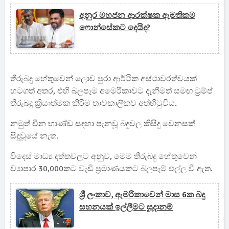
අනුර මහජන ආරක්ෂක ඇමතිකම
ෆොන්සේකට දෙයිද?
තීරුබදු හේතුවෙන් ලොව පුරා ආර්ථික අස්ථාවරත්වයක්
හටගත් අතර, එහි බලපෑම අමෙරිකාවට දැනීමත් සමඟ ට්‍රම්ප්
තීරුබදු ක්‍රියාත්මක කිරීම තාවකාලිකව අත්හිටුවීය.
නමුත් චීන භාණ්ඩ සඳහා පැනවූ බදුවල කිසිදු වෙනසක්
සිදුවූයේ නැත.
විදෙස් මාධ්‍ය දත්තවලට අනුව, මෙම තීරුබදු හේතුවෙන්
ව්‍යාපාර 30,000කට වැඩි ප්‍රමාණයකට බලපෑම් එල්ල වී ඇත.
ශ්‍රී ලංකාව, ඇමරිකාවෙන් මාස 6ක බදු
සහනයක් ඉල්ලීමට සූදානම්