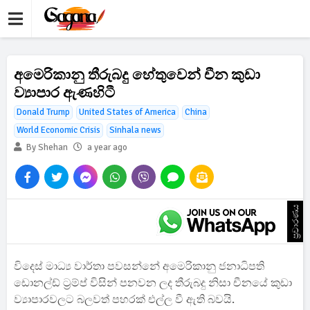
අමෙරිකානු තීරුබදු හේතුවෙන් චීන කුඩා
ව්‍යාපාර ඇණහිටී
Donald Trump
United States of America
China
World Economic Crisis
Sinhala news
By Shehan
a year ago
ප්‍රචාරණය
විදෙස් මාධ්‍ය වාර්තා පවසන්නේ අමෙරිකානු ජනාධිපති
ඩොනල්ඩ් ට්‍රම්ප් විසින් පනවන ලද තීරුබදු නිසා චීනයේ කුඩා
ව්‍යාපාරවලට බලවත් පහරක් එල්ල වී ඇති බවයි.