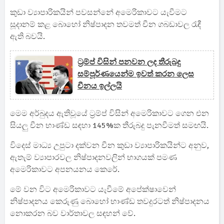
කුඩා ව්‍යාපාරිකයින් පවසන්නේ අමෙරිකාවට යැවීමට
සූදානම් කළ බොහෝ නිෂ්පාදන තවමත් චීන ගබඩාවල රැඳී
ඇති බවයි.
ට්‍රම්ප් විසින් පනවන ලද තීරුබදු
සම්පූර්ණයෙන්ම ඉවත් කරන ලෙස
චීනය ඉල්ලයි
මෙම අර්බුදය ඇතිවූයේ ට්‍රම්ප් විසින් අමෙරිකාවට ගෙන එන
සියලු චීන භාණ්ඩ සඳහා 145%ක තීරුබදු පැනවීමත් සමඟයි.
විදෙස් මාධ්‍ය උපුටා දක්වන චීන කුඩා ව්‍යාපාරිකයින්ට අනුව,
ඇතැම් ව්‍යාපාරවල නිෂ්පාදනවලින් භාගයක් පමණ
අමෙරිකාවට අපනයනය කෙරේ.
මේ වන විට අමෙරිකාවට යැවීමේ අපේක්ෂාවෙන්
නිෂ්පාදනය කෙරුණු බොහෝ භාණ්ඩ තවදුරටත් නිෂ්පාදනය
නොකරන බව වාර්තාවල සඳහන් වේ.