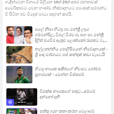
හැඳින්වෙන චීනයේ මිලියන 10ත් 20ත් අතර ජනතාවක්
අමෙරිකාවට යවන භාණ්ඩ නිෂ්පාදනයට පමණක් සම්බන්ධ
වී සිටින බව විදෙස් මාධ්‍ය සඳහන් කරයි.
සලේ නිසා හිටපු පා. මන්ත්‍රී උදය
ගම්මන්පිල, විමල් වීරවංශ, සහ පා. මන්ත්‍රී
දිලිත් ජයවීර ඇතුළු ලොක්කෝ රැසකට වැඩ
වැරදෙයි
නල්ලතන්නිය පොලිසියෙන් නිවේදනයක් -
ශ්‍රී පාද මාර්ගයට පස් කන්දක් කඩා වැටෙයි
හිටපු නායක ෂකීබ්ගේ නිවසට බෝම්බ
ප්‍රහාරයක් - මෙන්න විස්තරේ
විපක්ෂ නායකගේ සතුට...අම්මේ
දන්නෝ දනී
සත්තු ගැන කතා කරන වෙලාවේ