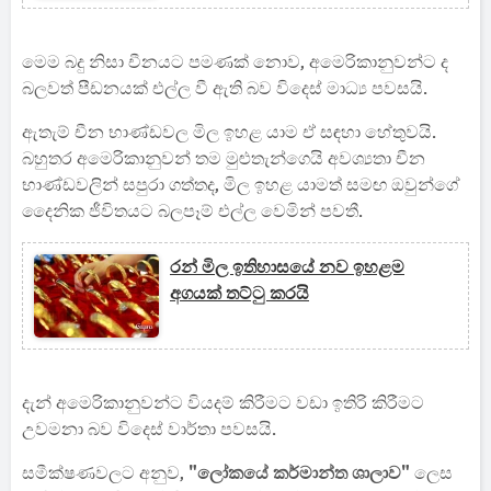
මෙම බදු නිසා චීනයට පමණක් නොව, අමෙරිකානුවන්ට ද
බලවත් පීඩනයක් එල්ල වී ඇති බව විදෙස් මාධ්‍ය පවසයි.
ඇතැම් චීන භාණ්ඩවල මිල ඉහළ යාම ඒ සඳහා හේතුවයි.
බහුතර අමෙරිකානුවන් තම මුළුතැන්ගෙයි අවශ්‍යතා චීන
භාණ්ඩවලින් සපුරා ගත්තද, මිල ඉහළ යාමත් සමඟ ඔවුන්ගේ
දෛනික ජීවිතයට බලපෑම් එල්ල වෙමින් පවතී.
රන් මිල ඉතිහාසයේ නව ඉහළම
අගයක් තට්ටු කරයි
දැන් අමෙරිකානුවන්ට වියදම් කිරීමට වඩා ඉතිරි කිරීමට
උවමනා බව විදෙස් වාර්තා පවසයි.
සමීක්ෂණවලට අනුව,
"ලෝකයේ කර්මාන්ත ශාලාව"
ලෙස