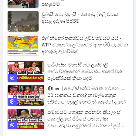
පහළටම
ඩුබායි හෙල්ලෙයි - ජෙබෙල් අලි වරාය
අසළ දරුණු පිපිරීම්
එල් නිනෝ තත්ත්වය උච්චතමයට යයි -
WFP එකෙන් ලෝකෙටම ඇඟ හිරි වැටෙන
අනතුරු ඇඟවීමක්
කවිරත්න මහත්මියට ලක්මාලි
හේමචන්ද්‍රගෙන් පාඩමක්...කාගේවත්
පැටිකිරියක් කියා දෙයි
🔴Live | පොලිස්පතිට මරණ තර්ජන .....
CD ඝාතනය වුනාද? නාමල්ගෙනුත්
තර්ජන... පුහුල් හොරුන් කරෙන් දැනේ
සමාජයට හොඳක් කරනවා කියලා ඒ
කොල්ලගේ ජිවිතේ වනසන්න
එපා...දරුවා අනුන්ගේ වෙනකල් ප්‍රශ්න
හොඳට පේනවා...