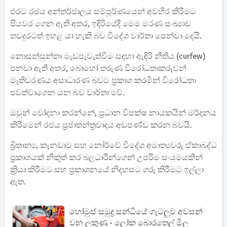
එරට රජය අන්තර්ජාලය සම්පූර්ණයෙන් අවහිර කිරීමට
පියවර ගෙන ඇති අතර, ඉදිරියේදී මෙම මරණ සංඛ්‍යාව
තවදුරටත් ඉහළ යා හැකි බව විදේශ වාර්තා පෙන්වා දෙයි.
නොසන්සුන්තා මැඩපැවැත්වීම සඳහා ඇඳිරි නීතිය (curfew)
පනවා ඇති අතර, බොහෝ තරුණ විරෝධතාකරුවන්
මැතිවරණය අසාධාරණ බවට ප්‍රකාශ කරමින් විරෝධතා
පවත්වාගෙන යන බව වාර්තා වේ.
ඔවුන් චෝදනා කරන්නේ, ප්‍රධාන විපක්ෂ නායකයින් මර්දනය
කිරීමෙන් රජය ප්‍රජාතන්ත්‍රවාදය අඩපණ්ඩ කරන බවයි.
බ්‍රිතාන්‍ය, කැනඩාව සහ නෝර්වේ විදේශ අමාත්‍යවරු ඒකාබද්ධ
ප්‍රකාශයක් නිකුත් කර බලධාරීන්ගෙන් උපරිම සංයමයකින්
ක්‍රියා කිරීමට සහ ප්‍රකාශනයේ නිදහසට ගරු කිරීමට ඉල්ලා
ඇත.
හෝමුස් සමුද්‍ර සන්ධියේ ගැටලුව අවසන්
වන ලකුණු - ලෝක බොරතෙල් මිල