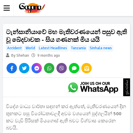
ටැන්සානියාවේ මහ මැතිවරණයෙන් පසුව ඇති
වූ ඛේදවාචක - සිය ගණනක් මිය යයි
Accident
World
Latest Headlines
Tanzania
Sinhala news
By Shehan
9 months ago
ප්‍රචාරණය
විදේශ මාධ්‍ය වාර්තා සඳහන් කර ඇත්තේ, මැතිවරණයෙන් දින
තුනකට පසු විරෝධතාවලදී අවම වශයෙන් පුද්ගලයින් 500
කට වැඩි පිරිසක් මියගොස් ඇති බවට විශ්වාස කෙරෙන
බවයි.