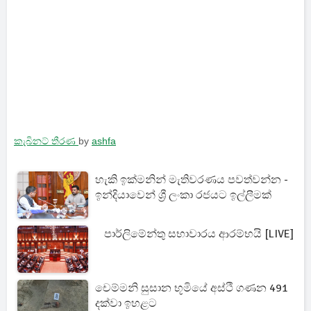
කැබිනට් තීරණ
by
ashfa
හැකි ඉක්මනින් මැතිවරණය පවත්වන්න -
ඉන්දියාවෙන් ශ්‍රී ලංකා රජයට ඉල්ලීමක්
පාර්ලිමේන්තු සභාවාරය ආරම්භයි [LIVE]
චෙම්මනි සුසාන භූමියේ අස්ථි ගණන 491
දක්වා ඉහළට