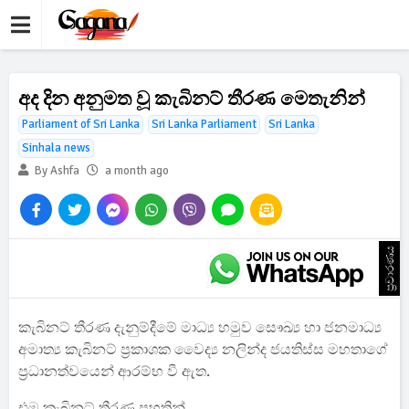
අද දින අනුමත වූ කැබිනට් තීරණ මෙතැනින්
Parliament of Sri Lanka
Sri Lanka Parliament
Sri Lanka
Sinhala news
By Ashfa
a month ago
ප්‍රචාරණය
කැබිනට් තීරණ දැනුම්දීමේ මාධ්‍ය හමුව සෞඛ්‍ය හා ජනමාධ්‍ය
අමාත්‍ය කැබිනට් ප්‍රකාශක වෛද්‍ය නලින්ද ජයතිස්ස මහතාගේ
ප්‍රධානත්වයෙන් ආරම්භ වී ඇත.
එම කැබිනට් තීරණ පහතින්,