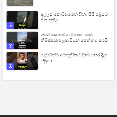
අල්ලස් කොමිසමෙන් සිනා සිසී එළියට
එන අකිල
තවත් සොබාවික විපතක පෙර
නිමිත්තක් පළඟැටියන් පෙන්නුම් කරයි
රැදවයින්ට අමානුෂික විදිහට පහර දීලා
තිබුනා