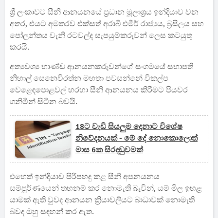
ශ්‍රී ලංකාවට සීනි ආනයනයේ ප්‍රධාන මූලාශ්‍රය ඉන්දියාව වන
අතර, එයට අමතරව එක්සත් අරාබි එමීර් රාජ්‍යය, බ්‍රසීලය සහ
පෝලන්තය වැනි රටවල්ද සැපයුම්කරුවන් ලෙස කටයුතු
කරයි.
අත්‍යවශ්‍ය භාණ්ඩ ආනයනකරුවන්ගේ සංගමයේ සභාපති
නිහාල් සෙනෙවිරත්න මහතා පවසන්නේ විකල්ප
වෙළෙඳපොළවල් හරහා සීනි ආනයනය කිරීමට පියවර
ගනිමින් සිටින බවයි.
18ට වැඩි සියලුම දෙනාට විශේෂ
නිවේදනයක් - මේ දේ නොකොලොත්
මාස 6ක සිරදඩුවමක්
එහෙත් ඉන්දියාව පිරිපහදු කළ සීනි අපනයනය
සම්පූර්ණයෙන් තහනම් කර නොමැති බැවින්, යම් මිල ඉහළ
යාමක් ඇති වුවද ආනයන ක්‍රියාවලියට බාධාවක් නොමැති
බවද ඔහු සඳහන් කර ඇත.