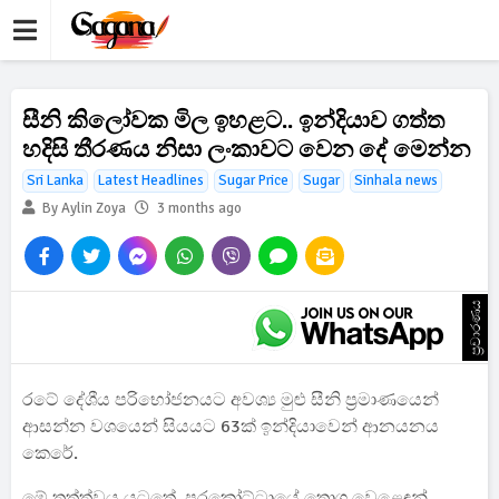
සීනි කිලෝවක මිල ඉහළට.. ඉන්දියාව ගත්ත
හදිසි තීරණය නිසා ලංකාවට වෙන දේ මෙන්න
Sri Lanka
Latest Headlines
Sugar Price
Sugar
Sinhala news
By Aylin Zoya
3 months ago
ප්‍රචාරණය
රටේ දේශීය පරිභෝජනයට අවශ්‍ය මුළු සීනි ප්‍රමාණයෙන්
ආසන්න වශයෙන් සියයට 63ක් ඉන්දියාවෙන් ආනයනය
කෙරේ.
මේ තත්ත්වය යටතේ, පුරකෝට්ටායේ තොග වෙළෙඳුන්