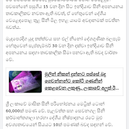
පවසන්නේ පසුගිය 15 වන දින සිට ඉන්දියාව සීනි අපනයනය
තාවකාලිකව නවතා ඇති බවත්, ඒ හේතුවෙන් දේශීය
වෙළෙඳපොළ තුළ සීනි මිල ඉහළ යාමේ අවදානමක් පවතින
බවත්ය.
මැදපෙරදිග යුද තත්ත්වය සහ එල් නිනෝ දේශගුණික බලපෑම්
හේතුවෙන් සැප්තැම්බර් 30 වන දින දක්වා ඉන්දියාව සීනි
අපනයනය සඳහා තාවකාලික සීමා පනවා ඇති බවද වාර්තා
වේ.
මුලින් නිකන් දුන්නට පස්සේ බදු
ගෙවන්නන්ට කෝටි ගණනින්
කෙළවෙන ලකුණු.. ලංකාවේ අලුත් ඊ-
පාස්පෝට් ගිවිසුමේ තිත්ත ඇත්ත
ශ්‍රී ලංකාවේ මාසික සීනි පරිභෝජනය මෙට්‍රික් ටොන්
60,000ක් පමණ වේ. පැලවත්ත සහ සෙවනගල සීනි
කර්මාන්තශාලා හරහා දේශීය නිෂ්පාදනය රටේ මුළු
අවශ්‍යතාවයෙන් සියයට 10ක් පමණක් බවද සඳහන් වේ.