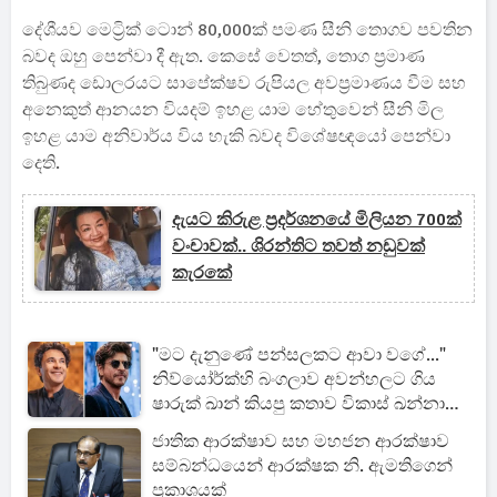
දේශීයව මෙට්‍රික් ටොන් 80,000ක් පමණ සීනි තොගව පවතින
බවද ඔහු පෙන්වා දී ඇත. කෙසේ වෙතත්, තොග ප්‍රමාණ
තිබුණද ඩොලරයට සාපේක්ෂව රුපියල අවප්‍රමාණය වීම සහ
අනෙකුත් ආනයන වියදම් ඉහළ යාම හේතුවෙන් සීනි මිල
ඉහළ යාම අනිවාර්ය විය හැකි බවද විශේෂඥයෝ පෙන්වා
දෙති.
දැයට කිරුළ ප්‍රදර්ශනයේ මිලියන 700ක්
වංචාවක්.. ශිරන්තිට තවත් නඩුවක්
කැරකේ
"මට දැනුණේ පන්සලකට ආවා වගේ..."
නිව්යෝර්ක්හි බංගලාව අවන්හලට ගිය
ෂාරුක් ඛාන් කියපු කතාව විකාස් ඛන්නා
හෙළි කරයි
ජාතික ආරක්ෂාව සහ මහජන ආරක්ෂාව
සම්බන්ධයෙන් ආරක්ෂක නි. ඇමතිගෙන්
ප්‍රකාශයක්