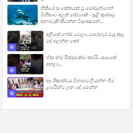
භීතියේ සංකේතයක් වූ මෝරුන්ගෙන්
මිනිසාට අලුත් සේවයක් - සුළි කුණාටු
අනාවැකි කියන්න විද්‍යාඥයන්
මෝරුන්ගෙන් උදව් ගනී
අලියත් ෆෝම් වෙලා...පෙරහැර මැද කළ
දේ බලන්න කෝ
ඒක නම් පිස්සුවක්ම තමයි...ආයෙත්
අහලා...
අද ශිෂ්‍යත්වය විභාගය ලියන්න ගිය
ළමයින්ට උන දේ මෙන්න