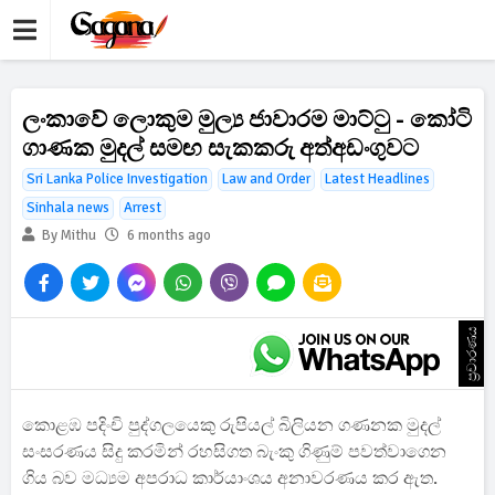
ලංකාවේ ලොකුම මුල්‍ය ජාවාරම මාට්ටු - කෝටි
ගාණක මුදල් සමඟ සැකකරු අත්අඩංගුවට
Sri Lanka Police Investigation
Law and Order
Latest Headlines
Sinhala news
Arrest
By Mithu
6 months ago
ප්‍රචාරණය
කොළඹ පදිංචි පුද්ගලයෙකු රුපියල් බිලියන ගණනක මුදල්
සංසරණය සිදු කරමින් රහසිගත බැංකු ගිණුම් පවත්වාගෙන
ගිය බව මධ්‍යම අපරාධ කාර්යාංශය අනාවරණය කර ඇත.