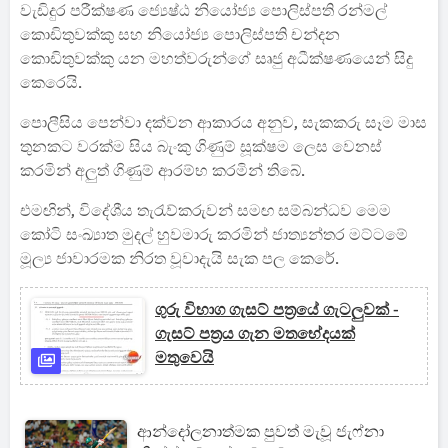
වැඩිදුර පරීක්ෂණ ජ්‍යෙෂ්ඨ නියෝජ්‍ය පොලිස්පති රන්මල්
කොඩිතුවක්කු සහ නියෝජ්‍ය පොලිස්පති චන්දන
කොඩිතුවක්කු යන මහත්වරුන්ගේ සෘජු අධීක්ෂණයෙන් සිදු
කෙරෙයි.
පොලීසිය පෙන්වා දක්වන ආකාරය අනුව, සැකකරු සෑම මාස
තුනකට වරක්ම සිය බැංකු ගිණුම් සූක්ෂම ලෙස වෙනස්
කරමින් අලුත් ගිණුම් ආරම්භ කරමින් තිබේ.
එමඟින්, විදේශීය තැරැව්කරුවන් සමඟ සම්බන්ධව මෙම
කෝටි සංඛ්‍යාත මුදල් හුවමාරු කරමින් ජාත්‍යන්තර මට්ටමේ
මූල්‍ය ජාවාරමක නිරත වූවාදැයි සැක පල කෙරේ.
ගුරු විභාග ගැසට් පත්‍රයේ ගැටලුවක් -
ගැසට් පත්‍රය ගැන මතභේදයක්
මතුවෙයි
ආන්දෝලනාත්මක පුවත් මැවූ ජැෆ්නා