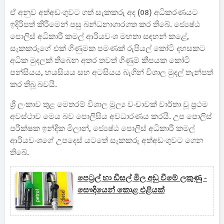
ඒ අනුව අත්අඩංගුවට ගත් සැකකරු අද (08) අධිකරණයට
ඉදිරිපත් කිරීමෙන් පසු බන්ධනාගාරගත කර තිබේ. ජ්‍යෙෂ්ඨ
පොලිස් අධිකාරී කමල් ආරියවංශ මහතා සඳහන් කළේ,
සැකකරුගේ එක් ගිණුමක පමණක් රුපියල් කෝටි දහසකට
අධික මුදලක් තිබෙන අතර තවත් ගිණුම් කීපයක කෝටි
පන්සියය, හයසියය සහ අටසියය බැගින් විශාල මුදල් තැන්පත්
කර තිබූ බවයි.
ශ්‍රී ලංකාව තුළ මෙතරම් විශාල මූල්‍ය වංචාවක් වාර්තා වූ ප්‍රථම
අවස්ථාව මෙය බව පොලිසිය අවධාරණය කරයි. උප පොලිස්
පරීක්ෂක ඉන්දික මිලාන්, ජ්‍යෙෂ්ඨ පොලිස් අධිකාරී කමල්
ආරියවංශගේ උපදෙස් යටතේ සැකකරු අත්අඩංගුවට ගෙන
තිබේ.
පෙට්‍රල් හා ඩීසල් මිල අඩු වීමේ ලකුණු -
සෞදියෙන් කොළ එළියක්