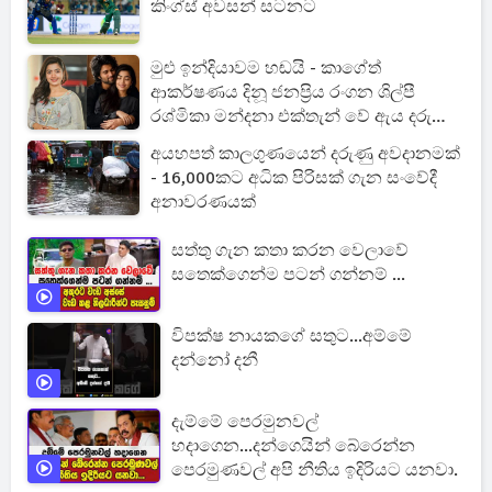
කිංග්ස් අවසන් සටනට
මුළු ඉන්දියාවම හඬයි - කාගේත්
ආකර්ෂණය දිනූ ජනප්‍රිය රංගන ශිල්පී
රශ්මිකා මන්දනා එක්තැන් වේ ඇය දරුණු
රෝගී තත්ත්වයකින් සියල්ල හෙළිවෙයි
අයහපත් කාලගුණයෙන් දරුණු අවදානමක්
- 16,000කට අධික පිරිසක් ගැන සංවේදී
අනාවරණයක්
සත්තු ගැන කතා කරන වෙලාවේ
සතෙක්ගෙන්ම පටන් ගන්නම් ...
විපක්ෂ නායකගේ සතුට...අම්මේ
දන්නෝ දනී
දැම්මේ පෙරමුනවල්
හදාගෙන...දන්ගෙයින් බේරෙන්න
පෙරමුණවල් අපි නීතිය ඉදිරියට යනවා.