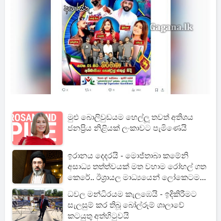
මුළු බොලිවුඩයම හෙල්ලූ තවත් අතිශය
ජනප්‍රිය නිළියක් ලංකාවට පැමිණෙයි
ඉරානය දෙදරයි - මොජ්තාබා කමේනි
අසාධ්‍ය තත්ත්වයක් මත වහාම රෝහල් ගත
කෙරේ.. ඊශ්‍රායල මාධ්‍යයෙන් ලෝකෙටම
හෙළිදරව්වක්
ධවල මන්ධිරයම කැලඹෙයි - ඉදිකිරීමට
සැලසුම් කර තිබූ බෝල්රූම් ශාලාවේ
කටයුතු අත්හිටුවයි