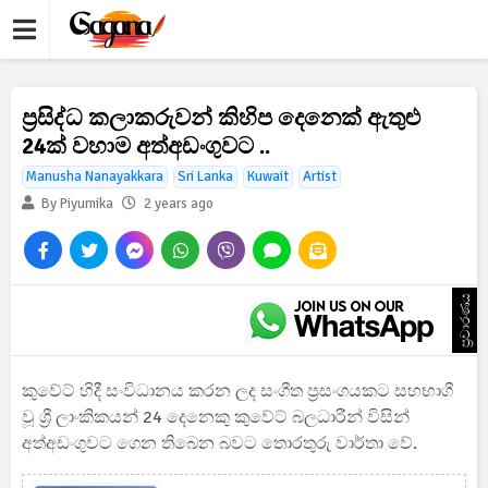
ප්‍රසිද්ධ කලාකරුවන් කිහිප දෙනෙක් ඇතුළු
24ක් වහාම අත්අඩංගුවට ..
Manusha Nanayakkara
Sri Lanka
Kuwait
Artist
By Piyumika
2 years ago
ප්‍රචාරණය
කුවේට් හිදී සංවිධානය කරන ලද සංගීත ප්‍රසංගයකට සහභාගී
වූ ශ්‍රී ලාංකිකයන් 24 දෙනෙකු කුවේට් බලධාරීන් විසින්
අත්අඩංගුවට ගෙන තිබෙන බවට තොරතුරු වාර්තා වේ.