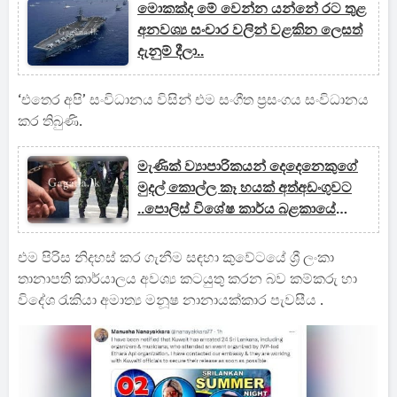
මොකක්ද මේ වෙන්න යන්නේ රට තුළ
අනවශ්‍ය සංචාර වලින් වළකින ලෙසත්
දැනුම් දීලා..
‘එතෙර අපි’ සංවිධානය විසින් එම සංගීත ප්‍රසංගය සංවිධානය
කර තිබුණි.
මැණික් ව්‍යාපාරිකයන් දෙදෙනෙකුගේ
මුදල් කොල්ල කෑ හයක් අත්අඩංගුවට
..පොලිස් විශේෂ කාර්ය බළකායේ
නිලධාරීන් දෙදෙනකුත් ඒ අතර..
එම පිරිස නිදහස් කර ගැනීම සඳහා කුවේටයේ ශ්‍රී ලංකා
තානාපති කාර්යාලය අවශ්‍ය කටයුතු කරන බව කම්කරු හා
විදේශ රැකියා අමාත්‍ය මනූෂ නානායක්කාර පැවසීය .