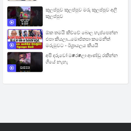
කුලප්පුව කුලප්පුව මරු කුලප්පුව අලි
කුලප්පුව
ඕක තමයි කිව්වේ බොල හැප්පෙන්න
එපා කියලා...මොජ්තපා කමෙනිත්
මරුමුවට - ඊශ්‍රායලය කියයි
අපි දරුවෝ ම#ර#ලා ආණ්ඩු රකින්න
ගියේ නැහැ