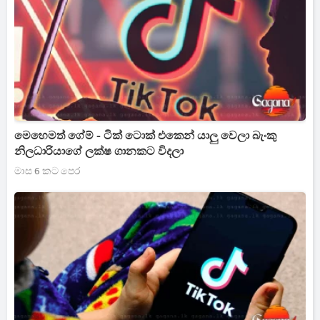
මෙහෙමත් ගේම් - ටික් ටොක් එකෙන් යාලු වෙලා බැංකු
නිලධාරියාගේ ලක්ෂ ගානකට විදලා
මාස 6 කට පෙර