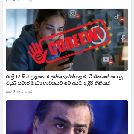
රාත්‍රී 12 සිට උදෑසන 6 දක්වා ඉන්ස්ටග්‍රෑම්, ටික්ටොක් සහ යූ
ටියුබ් සමාජ මාධ්‍ය භාවිතයට මේ අයට ඇඳිරි නීතියක්
සති 3 කට පෙර