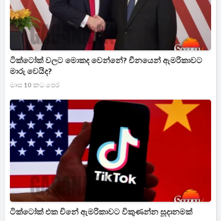
ටික්ටෝක් වලට මොකද වෙන්නේ? චීනයෙන් ඇමරිකාවට
මාරු වෙයිද?
මාස 10 කට පෙර
ටික්ටෝක් එක චිනේ ඇමරිකාවට විකුණන්න සූදානමක්