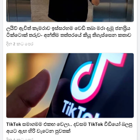
ලයිව් ඇවිත් කැමරාව ඉස්සරහම වෙඩි තබා මරා දැමූ ජනප්‍රිය
ටික්ටොක් තරුව- අන්තිම තත්පරයේ කියූ තිගැස්සෙන කතාව
දින 2 කට පෙර
TikTok සමාගමම එකඟ වෙලා.. දවසම TikTok වීඩියෝ බලපු
අයට ඇඟ හිරි වැටෙන පුවතක්
දින 4 කට පෙර