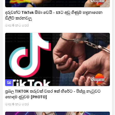
දරුවන්ට TikTok සීමා වෙයි - 13ට අඩු ගිණුම් හඳුනාගෙන
ඩිලීට් කරනවලු
මාස 6 කට පෙර
ප්‍රබල TIKTOK තරුවක් වසර 9ක් හිරේට - පිස්සු නැටුවට
හොදම දඩුවම [PHOTO]
මාස 6 කට පෙර