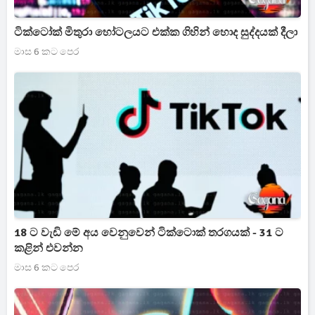
ටික්ටෝක් මිතුරා හෝටලයට එක්ක ගිහින් හොද සුද්දයක් දීලා
මාස 6 කට පෙර
18 ට වැඩි මේ අය වෙනුවෙන් ටික්ටොක් තරගයක් - 31 ට
කළින් එවන්න
මාස 6 කට පෙර