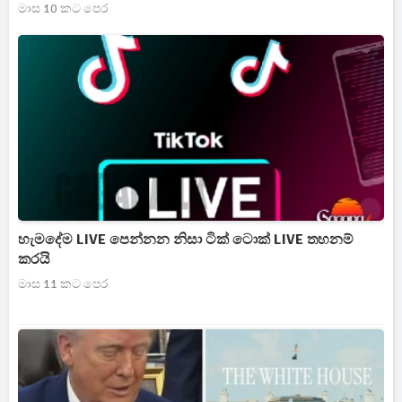
මාස 10 කට පෙර
හැමදේම LIVE පෙන්නන නිසා ටික් ටොක් LIVE තහනම්
කරයි
මාස 11 කට පෙර