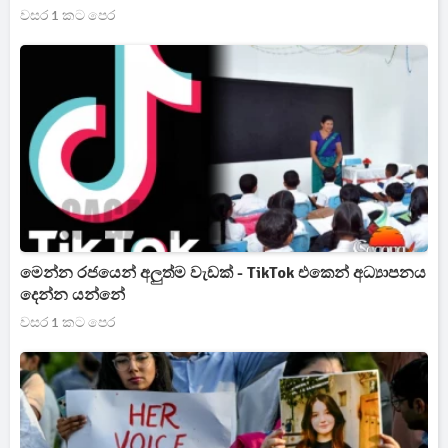
වසර 1 කට පෙර
මෙන්න රජයෙන් අලුත්ම වැඩක් - TikTok එකෙන් අධ්‍යාපනය
දෙන්න යන්නේ
වසර 1 කට පෙර