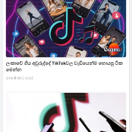
ලංකාවේ ගිය අවුරුද්දේ TikTokවල වැඩියෙන්ම හොයපු ටික
මෙන්න
මාස 6 කට පෙර