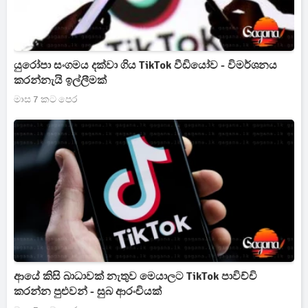
යුරෝපා සංගමය දක්වා ගිය TikTok වීඩියෝව - විමර්ශනය
කරන්නැයි ඉල්ලීමක්
මාස 7 කට පෙර
ආයේ කිසි බාධාවක් නැතුව මෙයාලට TikTok පාවිච්චි
කරන්න පුළුවන් - සුබ ආරංචියක්