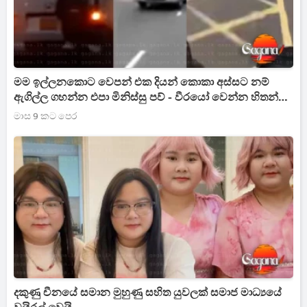
මම ඉල්ලනකොට වෙපන් එක දියන් කොකා අස්සට නම්
ඇගිල්ල ගහන්න එපා මිනිස්සු පව් - වීරයෝ වෙන්න හිතන්
කරපු මෙහෙයුම
මාස 9 කට පෙර
දකුණු චීනයේ සමාන මුහුණු සහිත යුවලක් සමාජ මාධ්‍යයේ