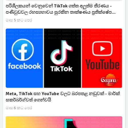
පරිශීලකයන් වෙනුවෙන් TikTok ගත්ත අලුත්ම තීරණය -
පණිවුඩවල රහස්‍යභාවය සුරකින තාක්ෂණය ප්‍රතික්ෂේප
කරයි
මාස 5 කට පෙර
Meta, TikTok සහ YouTube වලට බරපතළ නඩුවක් - මාර්ක්
සකර්බර්ග්වත් ගෙන්වයි
මාස 6 කට පෙර