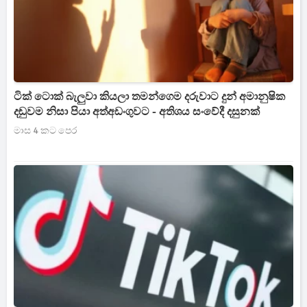
ටික් ටොක් බැලුවා කියලා තමන්ගෙම දරුවාට දුන් අමානුෂික
දඬුවම නිසා පියා අත්අඩංගුවට - අතිශය සංවේදී දසුනක්
මාස 4 කට පෙර