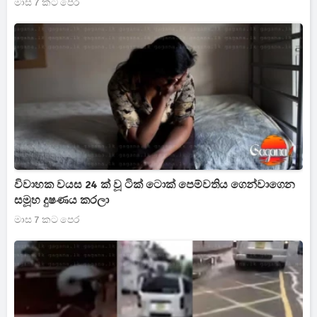
මාස 7 කට පෙර
විවාහක වයස 24 ක් වූ ටික් ටොක් පෙම්වතිය ගෙන්වාගෙන
සමූහ දුෂණය කරලා
මාස 7 කට පෙර