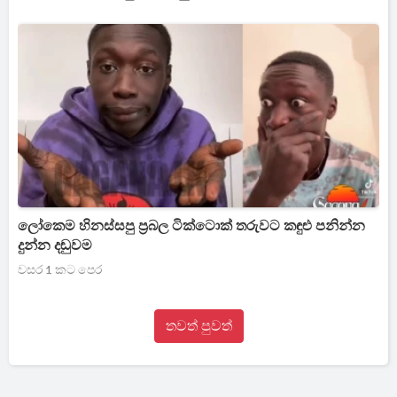
ලෝකෙම හිනස්සපු ප්‍රබල ටික්ටොක් තරුවට කඳුළු පනින්න
දුන්න දඬුවම
වසර 1 කට පෙර
තවත් පුවත්