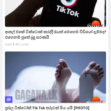
ආතල් එකේ ටික්ටොක් කරද්දි ඔයත් මෙහෙම වීඩියෝ දැම්මද?
එහෙනම් පුතේ බුදු සරණයි
වසර 1 කට පෙර
ප්‍රබල ටික්ටෝක් Tik Tok තරුවක් මිය යයි [PHOTO]