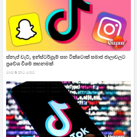
ස්නැප් චැට්, ඉන්ස්ටර්ග්‍රෑම් සහ ටික්ටොක් සමාජ ජාලාවලට
ප්‍රවේශ වීමේ තහනමක්
මාස 6 කට පෙර