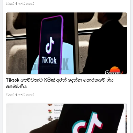
වසර 1 කට පෙර
Tiktok පෙම්වතාට බයික් අරන් දෙන්න සොරකමේ ගිය
පෙම්වතිය
වසර 1 කට පෙර