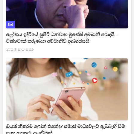
ලෝකය ඉදිරියේ සුපිරි ධනවතා මුකේෂ් අම්බානි පරාදයි -
ටික්ටොක් තරුණයා අම්බානිව දණගස්සයි
මාස 2 කට පෙර
ඔයත් නිතරම ෆෝන් එකේද? සමාජ මාධ්‍යවලට ඇබ්බැහි වීම
ගැන අනතුරු ඇගවීමක්