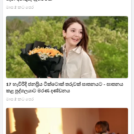
මාස 2 කට පෙර
17 හැවිරිදි ජනප්‍රිය ටික්ටොක් තරුවක් ඝාතනයට - ඝාතනය
කළ පුද්ගලයාට මරණ දණ්ඩනය
මාස 2 කට පෙර