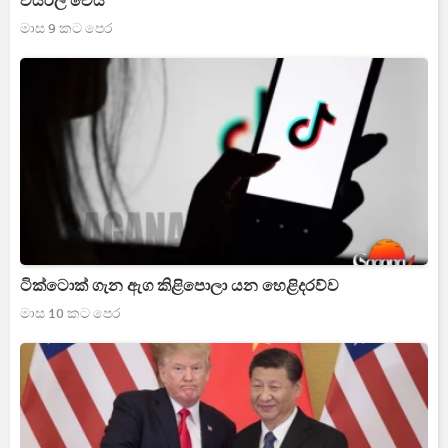
වයිරල් වෙයි
මාස 9 කට පෙර
ටික්ටොක් ගැන ඇග කිළිපොලා යන හෙළිදරව්ව
මාස 10 කට පෙර