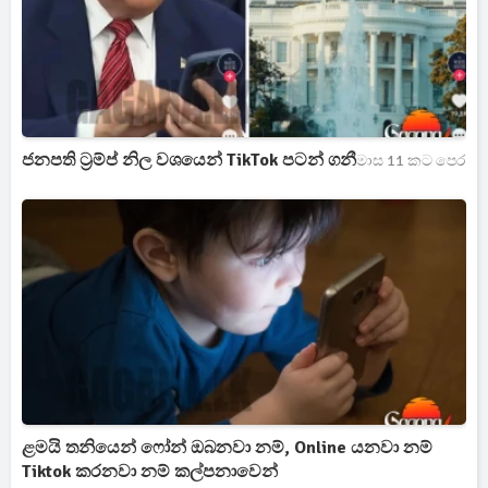
ජනපති ට්‍රම්ප් නිල වශයෙන් TikTok පටන් ගනී
මාස 11 කට පෙර
ළමයි තනියෙන් ෆෝන් ඔබනවා නම්, Online යනවා නම්
Tiktok කරනවා නම් කල්පනාවෙන්