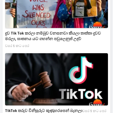
දුව Tik Tok කරලා නම්බුව වනසනවා කියලා තාත්තා දුවව
මරලා, ඝාතනය යට ගහන්න පවුලෙනුත් උදව්
වසර 1 කට පෙර
TikTok තරුව විනිසුරුට කුණුහරපෙන් බැනලා
වසර 1 කට පෙර