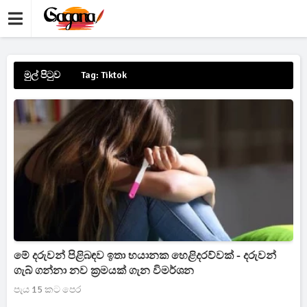
මුල් පිටුව
Tag: Tiktok
මේ දරුවන් පිළිබඳව ඉතා භයානක හෙළිදරව්වක් - දරුවන්
ගැබ් ගන්නා නව ක්‍රමයක් ගැන විමර්ශන
පැය 15 කට පෙර