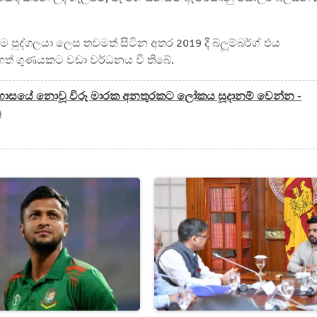
 පුද්ගලයා ලෙස තවමත් සිටින අතර 2019 දී බ්ලූම්බර්ග් එය
 හත් ගුණයකට වඩා වර්ධනය වී තිබේ.
හාසයේ නොවූ විරූ මාරක අනතුරකට ලෝකය සූදානම් වෙන්න -
ය