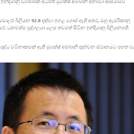
, ඉන්දියානු ව්‍යාපාරික අධිපති මුකේෂ් අම්බානි අභිබවා ආසියාවේ
ඩොලර් බිලියන 92.8 දක්වා ඉහළ ගොස් ඇති අතර, ඔහු ඇමරිකානු
 ධනවත්ම පුද්ගලයා ලෙස තවමත් සිටින ඉන්දියානු බිලියනපති
ුද්ධ වටිනාකමක් ඇති මුකේෂ් අම්බානි තුන්වන ස්ථානයට පහත වැ