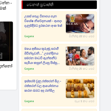
වන්න -
වෙනත් ප්‍රවෘත්ති
ීමක්
උසස් පෙළ විභාගය ගැන
විශේෂ නිවේදනයක් - ආපදා
දැනුම්දීමට දුරකථන අංක 5ක්
Gagana
මිනිත්තු 22 කට පෙර
මයෙ අතිශය තුරුණු සරාගී
බිරින්දෑවනි...' උපන්දිනය
සමරන මාධවී ඇන්තනීට
සැමියා කසුන් ලියපු පිස්සු
 දන්නෝ
හැදෙන උපන්දින සුබපැතුම
Gagana
මිනිත්තු 25 කට පෙර
මෙන්න
ඉස්තරම් වුනු රත්තරන් මිල -
රත්තරන් වල ආයෝජනය
කරන ඔබට අද රන්මිල
Gagana
පැය 1 කට පෙර