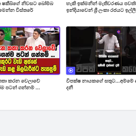
ක ෂකීබ්ගේ නිවසට බෝම්බ
හැකි ඉක්මනින් මැතිවරණය පවත්
- මෙන්න විස්තරේ
ඉන්දියාවෙන් ශ්‍රී ලංකා රජයට ඉල්ල
 කතා කරන වෙලාවේ
විපක්ෂ නායකගේ සතුට...අම්මේ
 පටන් ගන්නම් ...
දනී