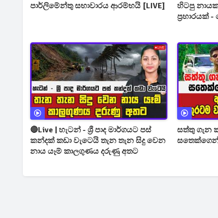
පාර්ලිමේන්තු සභාවාරය ආරම්භයි [LIVE]
හිටපු නාය
ප්‍රහාරයක් 
🔴Live | හැටන් - ශ්‍රී පාද මාර්ගයට පස්
සත්තු ගැන
කන්දක් කඩා වැටෙයි තැන තැන සිදු වෙන
සතෙක්ගෙන්ම
නාය යෑම් කාලගුණය දරුණු අතට