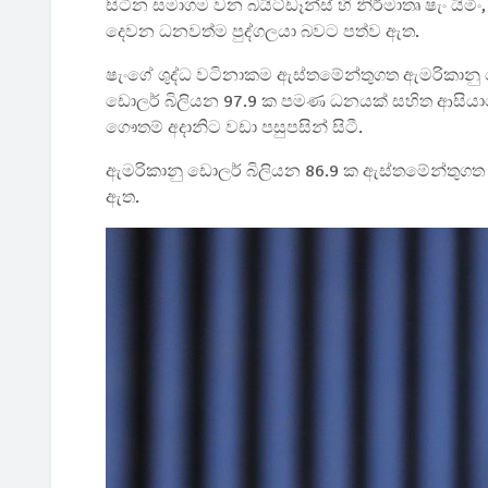
සිටින සමාගම වන බයිට්ඩෑන්ස් හි නිර්මාතෘ ෂැං යිමිං
දෙවන ධනවත්ම පුද්ගලයා බවට පත්ව ඇත.
ෂැංගේ ශුද්ධ වටිනාකම ඇස්තමේන්තුගත ඇමරිකානු 
ඩොලර් බිලියන 97.9 ක පමණ ධනයක් සහිත ආසියාවේ
ගෞතම් අදානිට වඩා පසුපසින් සිටී.
ඇමරිකානු ඩොලර් බිලියන 86.9 ක ඇස්තමේන්තුගත ශ
ඇත.