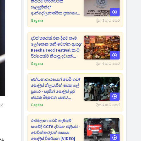
කිසියම් පාර්ශ්වයක
සැලසුමක්ද?
ආන්දෝලනාත්මක ප්‍රකාශයක්
එළියට [VIDEO]
Gagana
දින 3 කට පෙර
දවස් හතරක් එක දිගට කෑම
ලෝකෙක තනි වෙන්න ආසද?
Reecha Food Festival කෑම
පිස්සෙක්ට කියාපු දවසක්
මෙන්න
Gagana
දින 4 කට පෙර
බන්ධනාගාරයෙන් වෙඩි හඬ?
පොලිස් නිලධාරින් වෙත ගල්
ප්‍රහාර - ඥාතීන් පොලිස් මුර
බාධක බිඳගෙන යාමට
උත්සාහයක [VIDEO]
ීය
Gagana
දින 4 කට පෙර
රත්මලාන වෙඩි තැබීමේ
සංවේදී CCTV දර්ශන එළියට -
වෙඩික්කරුවන් සොයා
පොලිස් විමර්ශන [VIDEO]
24