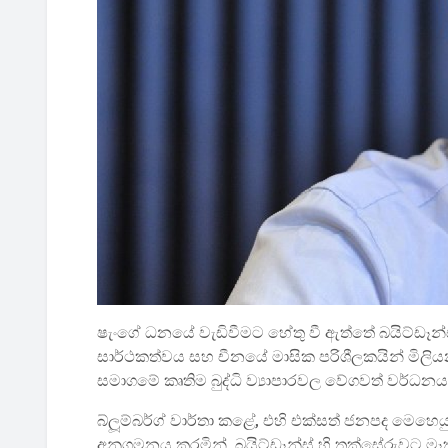
ෂැංගේ ධනයේ වැඩිවීමට හේතු වී ඇත්තේ බයිට්ඩෑන්
සාර්ථකත්වය සහ චීනයේ මාසික පරිශීලකයින් මිලි
සමාගමේ කෘතිම බුද්ධි ව්‍යාපාරවල වේගවත් වර්ධනය
බ්ලූම්බර්ග් වාර්තා කළේ, එහි එක්සත් ජනපද ම
අනුගමනය කරමින්, බයිට්ඩෑන්ස් හි තක්සේරුවට ම