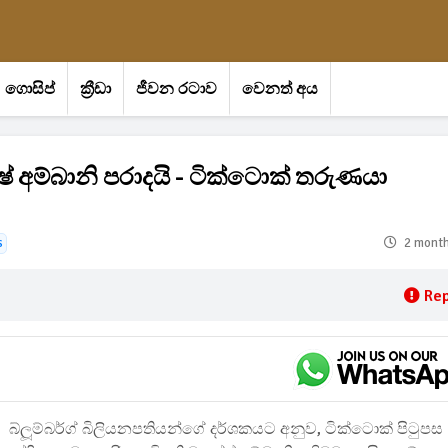
ගොසිප්
ක්‍රීඩා
ජීවන රටාව
වෙනත් අය
් අම්බානි පරාදයි - ටික්ටොක් තරුණයා
s
2 mont
Rep
බ්ලූම්බර්ග් බිලියනපතියන්ගේ දර්ශකයට අනුව, ටික්ටොක් පිටුපස