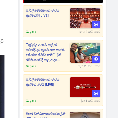
පාර්ලිමේන්තු සභාවාරය
ආරම්භයි [LIVE]
Gagana
පැය 4 කට පෙර
ටී
''අවුරුදු 20කට කලින්
වෙන්වුණු ඇයව එක පාරක්
දකින්න තිබ්බා නම් ''-මුළු
රටම සංවේදී කළ ආදර
අමරණීය මතකය
Gagana
පැය 20 කට පෙර
පාර්ලිමේන්තු සභාවාරය
ආරම්භ වෙයි [LIVE]
Gagana
දින 1 කට පෙර
මහර බන්ධනාගාරයේ ගැටුම