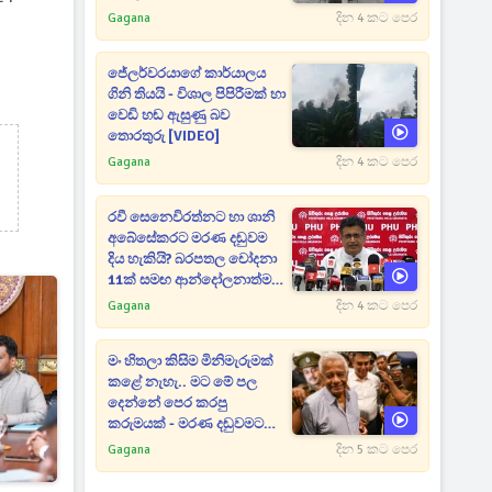
Gagana
දින 4 කට පෙර
ජේලර්වරයාගේ කාර්යාලය
ගිනි තියයි - විශාල පිපිරීමක් හා
වෙඩි හඬ ඇසුණු බව
තොරතුරු [VIDEO]
Gagana
දින 4 කට පෙර
රවී සෙනෙවිරත්නට හා ශානි
අබේසේකරට මරණ දඬුවම
දිය හැකියි? බරපතල චෝදනා
11ක් සමඟ ආන්දෝලනාත්මක
ප්‍රකාශයක් [VIDEO]
Gagana
දින 4 කට පෙර
මං හිතලා කිසිම මිනිමැරුමක්
කළේ නැහැ.. මට මේ පල
දෙන්නේ පෙර කරපු
කරුමයක් - මරණ දඬුවමට
කළින් කට ඇරපු පූජිත් හඬා
Gagana
දින 5 කට පෙර
වැටෙයි [VIDEO]