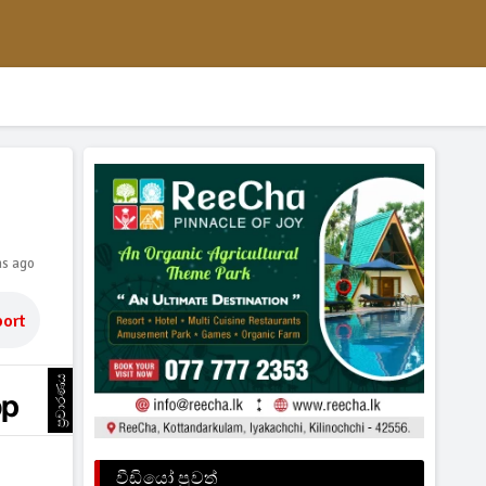
hs ago
ort
ප්‍රචාරණය
වීඩියෝ පුවත්