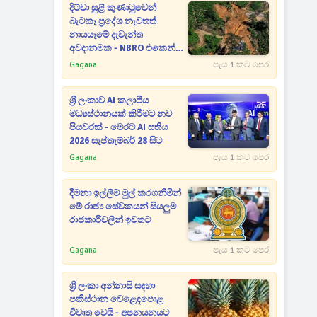
දිට්වා සුළි කුණාටුවෙන්
බැටකෑ ප්‍රදේශ නැවතත්
නායයෑමේ දැවැන්ත
අවදානමක - NBRO එකෙන්
හදිසි අනතුරු ඇඟවීමක්
Gagana
පැය 1 කට පෙර
ශ්‍රී ලංකාව AI කලාපීය
මධ්‍යස්ථානයක් කිරීමට නව
පියවරක් - මෙරට AI සතිය
2026 සැප්තැම්බර් 28 සිට
Gagana
පැය 1 කට පෙර
දීමනා ඉල්ලීම් මුල් කරගනිමින්
මේ රාජ්‍ය සේවකයන් සියලුම
රාජකාරිවලින් ඉවතට
Gagana
පැය 1 කට පෙර
ශ්‍රී ලංකා අන්නාසි සඳහා
පකිස්ථාන වෙළෙඳපොළ
විවෘත වෙයි - අපනයනයට