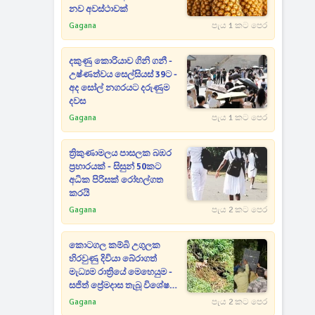
නව අවස්ථාවක්
Gagana
පැය 1 කට පෙර
දකුණු කොරියාව ගිනි ගනී -
උෂ්ණත්වය සෙල්සියස් 39ට -
අද සෝල් නගරයට දරුණුම
දවස
Gagana
පැය 1 කට පෙර
ත්‍රිකුණාමලය පාසලක බඹර
ප්‍රහාරයක් - සිසුන් 50කට
අධික පිරිසක් රෝහල්ගත
කරයි
Gagana
පැය 2 කට පෙර
කොටගල කම්බි උගුලක
හිරවුණු දිවියා බේරාගත්
මැධ්‍යම රාත්‍රියේ මෙහෙයුම -
සජිත් ප්‍රේමදාස තැබූ විශේෂ
සටහන
Gagana
පැය 2 කට පෙර