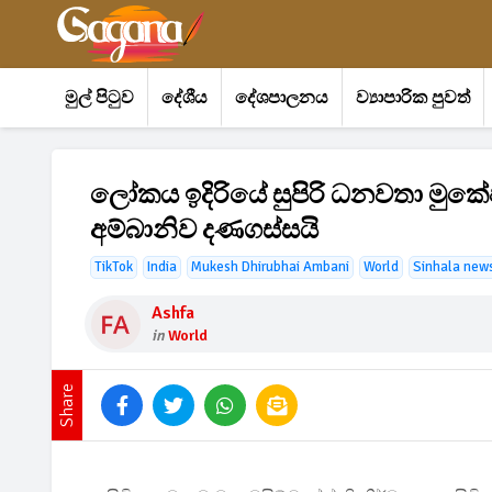
මුල් පිටුව
දේශීය
දේශපාලනය
ව්‍යාපාරික පුවත්
ලෝකය ඉදිරියේ සුපිරි ධනවතා මුකේෂ
අම්බානිව දණගස්සයි
TikTok
India
Mukesh Dhirubhai Ambani
World
Sinhala new
Ashfa
in
World
Share