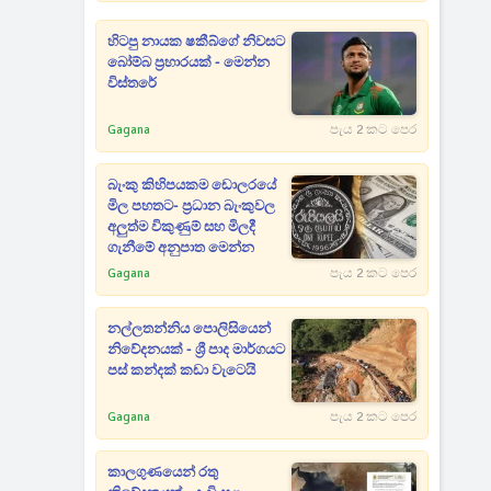
හිටපු නායක ෂකීබ්ගේ නිවසට
බෝම්බ ප්‍රහාරයක් - මෙන්න
විස්තරේ
Gagana
පැය 2 කට පෙර
බැංකු කිහිපයකම ඩොලරයේ
මිල පහතට- ප්‍රධාන බැංකුවල
අලුත්ම විකුණුම් සහ මිලදී
ගැනීමේ අනුපාත මෙන්න
Gagana
පැය 2 කට පෙර
නල්ලතන්නිය පොලිසියෙන්
නිවේදනයක් - ශ්‍රී පාද මාර්ගයට
පස් කන්දක් කඩා වැටෙයි
Gagana
පැය 2 කට පෙර
කාලගුණයෙන් රතු