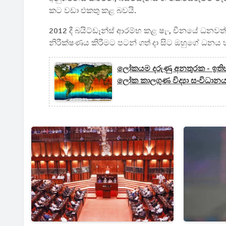
කට වඩා එකතු කළ බවයි.
2012 දී බයිට්ඩෑන්ස් ආරම්භ කළ ෂැං, චීනයේ ධනවත්ම
නිරීක්ෂණය කිරීමට පටන් ගත් දා සිට ඔහුගේ ධනය
ලෝකයම දරුණු අනතුරක - ඉති
ලෝක කාලගුණ විද්‍යා සංවිධාන