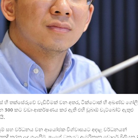
ස් හි තක්සේරුවේ වැඩිවීමක් වන අතර, ටික්ටොක් හි අඛණ්ඩ ගෝල
යන 300 කට වඩා ආකර්ෂණය කර ඇති එහි ඩූබාඕ චැට්බෝට් ඇතුළු
යි.
ෙහෙයුම් සහ වර්ධනය වන ආයෝජක විශ්වාසයට අදාළ වර්ධනයන්
ෑතකදී කරන ලද ගැලපීම්, ෂැංගේ ධනයට ඇමරිකානු ඩොලර් බිලියන 