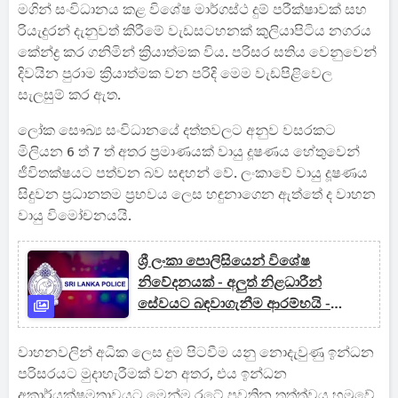
මගින් සංවිධානය කළ විශේෂ මාර්ගස්ථ දුම් පරීක්ෂාවක් සහ
රියැදුරන් දැනුවත් කිරීමේ වැඩසටහනක් කුලියාපිටිය නගරය
කේන්ද්‍ර කර ගනිමින් ක්‍රියාත්මක විය. පරිසර සතිය වෙනුවෙන්
දිවයින පුරාම ක්‍රියාත්මක වන පරිදි මෙම වැඩපිළිවෙල
සැලසුම් කර ඇත.
ලෝක සෞඛ්‍ය සංවිධානයේ දත්තවලට අනුව වසරකට
මිලියන 6 ත් 7 ත් අතර ප්‍රමාණයක් වායු දූෂණය හේතුවෙන්
ජීවිතක්ෂයට පත්වන බව සඳහන් වේ. ලංකාවේ වායු දූෂණය
සිදුවන ප්‍රධානතම ප්‍රභවය ලෙස හඳුනාගෙන ඇත්තේ ද වාහන
වායු විමෝචනයයි.
ශ්‍රී ලංකා පොලිසියෙන් විශේෂ
නිවේදනයක් - අලුත් නිළධාරීන්
සේවයට බඳවාගැනීම ආරම්භයි -
අසත්‍ය තොරතුරු පිළිබද අවදානමක්
වාහනවලින් අධික ලෙස දුම පිටවීම යනු නොදැවුණු ඉන්ධන
පරිසරයට මුදාහැරීමක් වන අතර, එය ඉන්ධන
අකාර්යක්ෂමතාවයට මෙන්ම රටේ පවතින තත්ත්වය හමුවේ