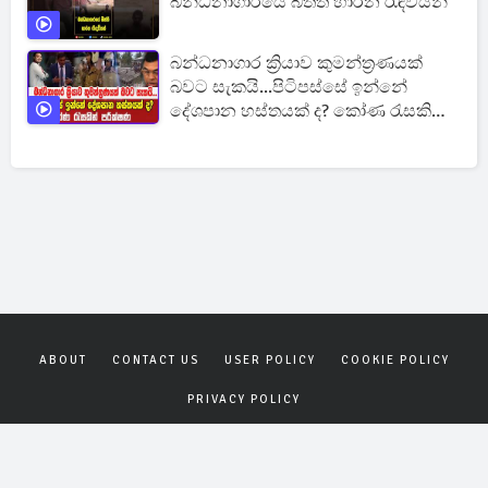
බන්ධනාගාරයේ බිත්ති හාරන රැඳවියන්
බන්ධනාගාර ක්‍රියාව කුමන්ත්‍රණයක්
බවට සැකයි...පිටිපස්සේ ඉන්නේ
දේශපාන හස්තයක් ද? කෝණ රැසකින්
පරීක්ෂණ
ABOUT
CONTACT US
USER POLICY
COOKIE POLICY
PRIVACY POLICY
Copyrights © 2026
Gagana News
. All rights reserved.