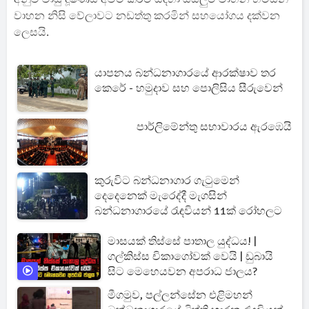
වාහන නිසි වේලාවට නඩත්තු කරමින් සහයෝගය දක්වන
ලෙසයි.
යාපනය බන්ධනාගාරයේ ආරක්ෂාව තර
කෙරේ - හමුදාව සහ පොලිසිය සීරුවෙන්
පාර්ලිමේන්තු සභාවාරය ඇරඹෙයි
කුරුවිට බන්ධනාගාර ගැටුමෙන්
දෙදෙනෙක් මැරෙද්දී මැගසින්
බන්ධනාගාරයේ රැඳවියන් 11ක් රෝහලට
මාසයක් තිස්සේ පාතාල යුද්ධය! |
ගල්කිස්ස චිකාගෝවක් වෙයි | ඩුබායි
සිට මෙහෙයවන අපරාධ ජාලය?
මීගමුව, පල්ලන්සේන එළිමහන්