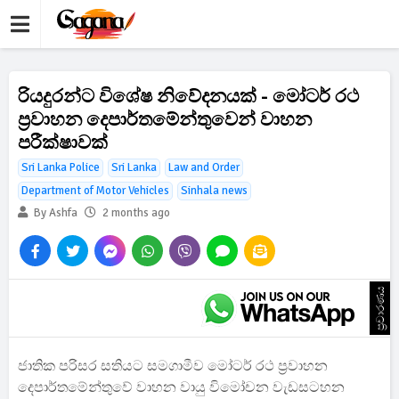
රියදුරන්ට විශේෂ නිවේදනයක් - මෝටර් රථ
ප්‍රවාහන දෙපාර්තමේන්තුවෙන් වාහන
පරීක්ෂාවක්
Sri Lanka Police
Sri Lanka
Law and Order
Department of Motor Vehicles
Sinhala news
By Ashfa
2 months ago
ප්‍රචාරණය
ජාතික පරිසර සතියට සමගාමීව මෝටර් රථ ප්‍රවාහන
දෙපාර්තමේන්තුවේ වාහන වායු විමෝචන වැඩසටහන