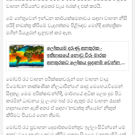
වාහන හිමියන්ට අමතර වැය බරක් ද එක් කරයි.
මේ හේතුවෙන් ඉන්ධන කාර්යක්ෂමතාවය සඳහා වාහන නිසි
පරිදි නඩත්තු කිරීමේ වැදගත්කම පිළිබඳව මෙහිදී අත්පත්‍රිකා
මගින් රි‍යැදුරන් දැනුවත් කර ඇත.
ලෝකයම දරුණු අනතුරක -
ඉතිහාසයේ නොවූ විරූ මාරක
අනතුරකට ලෝකය සූදානම් වෙන්න -
ලෝක කාලගුණ විද්‍යා සංවිධානය
මෝටර් රථ වාහන පරීක්ෂකවරුන් සහ වාහන වායු
විමෝචන තාක්ෂණික නිලධාරීන්ගේ සෘජු මෙහෙයවීමෙන්
සිදුකළ මෙම පරික්ෂාවන්හිදී, මාර්ගයේ අධික ලෙස දුම පිට
කරමින් ධාවනය වූ ලංගම බස් රථ ඇතුළු රථ වාහන රැසක්
හඳුනාගෙන ඇති අතර ඒ සඳහා 'නඩත්තු නියෝග' නිකුත්
කිරීමට පියවර ගෙන තිබේ.
මෝටර් රථ ප්‍රවාහන දෙපාර්තමේන්තුව ඉල්ලා සිටින්නේ මේ
අනුව වායු දූෂණය අවම කිරීම සඳහා සියලුම වාහන හිමියන්