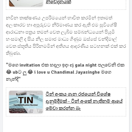
නිවේදනයක්
නවීන තාක්ෂණය උපරිමයෙන් භාවිත කරමින් ඉතාමත්
අලංකාරව හා අපූරුවට නිර්මාණය කර ඇති එම සුවිශේෂී
ආරාධනා පත්‍රය තමන් වෙත ලැබීම සම්බන්ධයෙන් පියුමි
හංසමාලි ද සිය නිල සමාජ මාධ්‍ය ගිණුම ඔස්සේ චන්දිමාල්
වෙත ස්තූතිය පිරිනමමින් අතිශය ආදරණීය සටහනක් එක් කර
තිබුණා.
"මගෙ invitation එක හදලා ඉදා cj gala night පලවෙනි එක
😂 ubට ලු 😂 i love u Chandimal Jayasinghe මගෙ
නැන්දි"
ටින් අංකය ගැන රජයෙන් විශේෂ
දැනුම්දීමක් - ටින් අංකේ නැතිනම් ආයේ
මේවා කරන්න බෑ