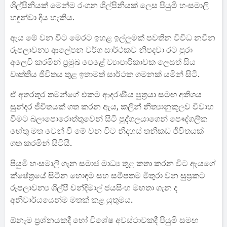
ශිල්පිනියක් මෙන්ම රංගන ශිල්පිනියක් ලෙස පියුමි හංසමාලි
හඳුන්වා දිය හැකිය.
ඇය මේ වන විට මෙරට ඉහළ ඉල්ලුමක් පවතින විවිධ නවීන
රූපලාවන්‍ය ආලේපන වර්ග සාර්ථකව නිපදවා රට පුරා
අලෙවි කරමින් ප්‍රමුඛ පෙළේ ව්‍යාපාරිකාවක ලෙසත් සිය
වෘත්තීය ජීවිතය තුළ ඉතාමත් සාර්ථක ගමනක් යමින් සිටී.
ඒ අතරතුර තමන්ගේ එකම ආදරණීය පුත්‍රයා සමඟ අතිශය
සුන්දර ජීවිතයක් ගත කරන ඇය, කලින් නීත්‍යානුකූලව විවාහ
වීමට බලාපොරොත්තුවෙන් සිටි පුද්ගලයාගෙන් පෞද්ගලික
හේතු මත වෙන් වී මේ වන විට නිදහස් තනිකඩ ජීවිතයක්
ගත කරමින් සිටියි.
පියුමි හංසමාලි ගැන සමාජ මාධ්‍ය තුළ කතා කරන විට ඇයගේ
ක්ෂේත්‍රයේ සිටින හොඳම සහ සමීපතම මිතුරා වන සුප්‍රකට
රූපලාවන්‍ය ශිල්පී චන්දිමාල් ජයසිංහ මහතා ගැන ද
අනිවාර්යයෙන්ම මතක් කළ යුතුමය.
ඕනෑම ප්‍රශ්නයකදී හෝ විශේෂ අවස්ථාවකදී පියුමි සමඟ