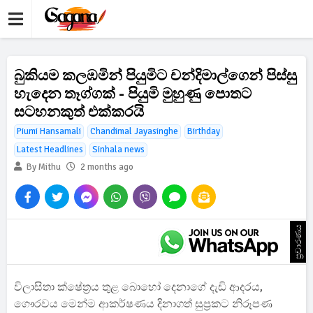
බුකියම කලඹමින් පියුමිට චන්දිමාල්ගෙන් පිස්සු
හැදෙන තෑග්ගක් - පියුමි මුහුණු පොතට
සටහනකුත් එක්කරයි
Piumi Hansamali
Chandimal Jayasinghe
Birthday
Latest Headlines
Sinhala news
By Mithu
2 months ago
ප්‍රචාරණය
විලාසිතා ක්ෂේත්‍රය තුළ බොහෝ දෙනාගේ දැඩි ආදරය,
ගෞරවය මෙන්ම ආකර්ෂණය දිනාගත් සුප්‍රකට නිරූපණ