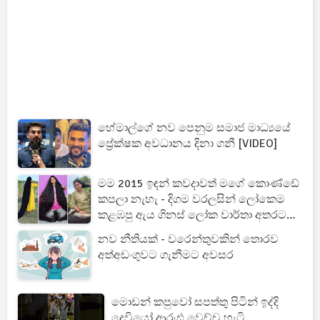
හේමාල්ගේ නව පෙනුම සමාජ මාධ්‍යයේ
ප්‍රේක්ෂක අවධානය දිනා ගනී [VIDEO]
මම 2015 ඉඳන් කවදාවත් මගේ කොණ්ඩේ
කපලා නැහැ - දිගම වරලසින් ලෝකෙම
කළඹපු ඇය ගිනස් ලෝක වාර්තා අතරට
[PHOTOS]
නව නීතියක් - වරෙන්තුවකින් තොරව
අත්අඩංගුවට ගැනීමට අවසර
මොඩන් කපුවෝ සපත්තු පිටින් ඉද්දි
දෙවියෝ ආරුඪ වෙච්ච හැටි