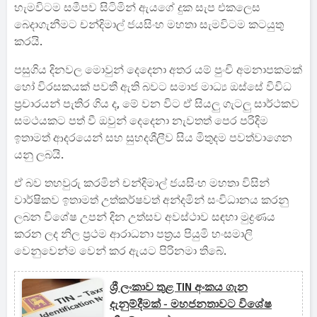
හැමවිටම සමීපව සිටිමින් ඇයගේ දුක සැප එකලෙස
බෙදාගැනීමට චන්දිමාල් ජයසිංහ මහතා සැමවිටම කටයුතු
කරයි.
පසුගිය දිනවල මොවුන් දෙදෙනා අතර යම් පුංචි අමනාපකමක්
හෝ විරසකයක් පවතී ඇති බවට සමාජ මාධ්‍ය ඔස්සේ විවිධ
ප්‍රචාරයන් පැතිර ගිය ද, මේ වන විට ඒ සියලු ගැටලු සාර්ථකව
සමථයකට පත් වී ඔවුන් දෙදෙනා නැවතත් පෙර පරිදිම
ඉතාමත් ආදරයෙන් සහ සුහදශීලීව සිය මිතුදම පවත්වාගෙන
යනු ලබයි.
ඒ බව තහවුරු කරමින් චන්දිමාල් ජයසිංහ මහතා විසින්
වාර්ෂිකව ඉතාමත් උත්කර්ෂවත් අන්දමින් සංවිධානය කරනු
ලබන විශේෂ උපන් දින උත්සව අවස්ථාව සඳහා මුද්‍රණය
කරන ලද නිල ප්‍රථම ආරාධනා පත්‍රය පියුමි හංසමාලි
වෙනුවෙන්ම වෙන් කර ඇයට පිරිනමා තිබේ.
ශ්‍රී ලංකාව තුළ TIN අංකය ගැන
දැනුම්දීමක් - මහජනතාවට විශේෂ