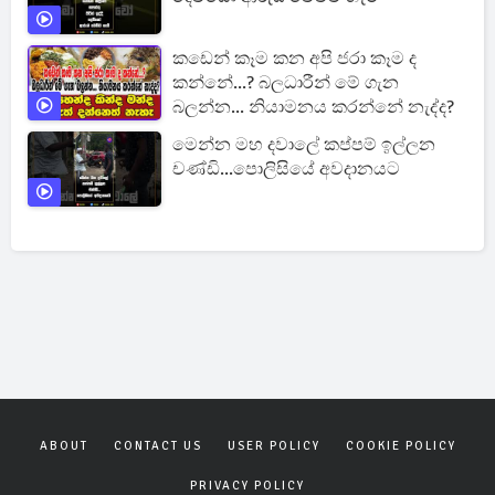
කඩෙන් කෑම කන අපි ජරා කෑම ද
කන්නේ...? බලධාරීන් මේ ගැන
බලන්න... නියාමනය කරන්නේ නැද්ද?
මෙන්න මහ දවාලේ කප්පම් ඉල්ලන
චණ්ඩි...පොලිසියේ අවදානයට
ABOUT
CONTACT US
USER POLICY
COOKIE POLICY
PRIVACY POLICY