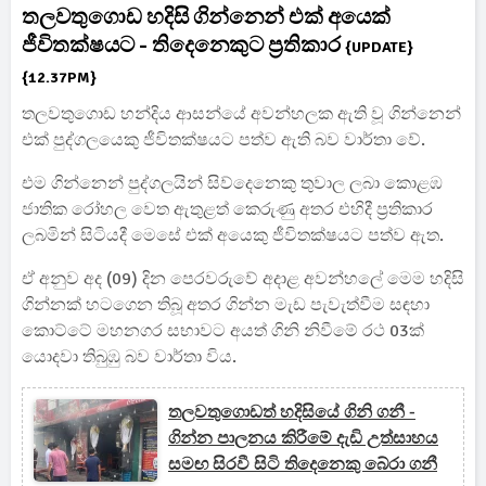
තලවතුගොඩ හදිසි ගින්නෙන් එක් අයෙක්
ජීවිතක්ෂයට - තිදෙනෙකුට ප්‍රතිකාර
{UPDATE}
{12.37PM}
තලවතුගොඩ හන්දිය ආසන්යේ අවන්හලක ඇති වූ ගින්නෙන්
එක් පුද්ගලයෙකු ජීවිතක්ෂයට පත්ව ඇති බව වාර්තා වේ.
එම ගින්නෙන් පුද්ගලයින් සිව්දෙනෙකු තුවාල ලබා කොළඹ
ජාතික රෝහල වෙත ඇතුළත් කෙරුණු අතර එහිදී ප්‍රතිකාර
ලබමින් සිටියදී මෙසේ එක් අයෙකු ජීවිතක්ෂයට පත්ව ඇත.
ඒ අනුව අද (09) දින පෙරවරුවේ අදාළ අවන්හලේ මෙම හදිසි
ගින්නක් හටගෙන තිබූ අතර ගින්න මැඩ පැවැත්වීම සඳහා
කොට්ටේ මහනගර සභාවට අයත් ගිනි නිවීමේ රථ 03ක්
යොදවා තිබුඹු බව වාර්තා විය.
තලවතුගොඩත් හදිසියේ ගිනි ගනී -
ගින්න පාලනය කිරීමේ දැඩි උත්සාහය
සමඟ සිරවී සිටි තිදෙනෙකු බේරා ගනී