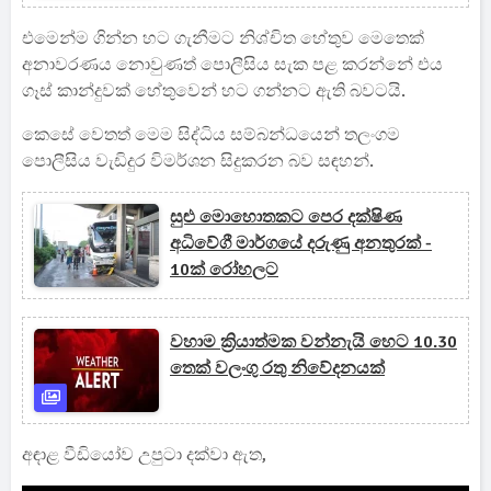
එමෙන්ම ගින්න හට ගැනීමට නිශ්චිත හේතුව මෙතෙක්
අනාවරණය නොවුණත් පොලීසිය සැක පළ කරන්නේ එය
ගෑස් කාන්දුවක් හේතුවෙන් හට ගන්නට ඇති බවටයි.
කෙසේ වෙතත් මෙම සිද්ධිය සම්බන්ධයෙන් තලංගම
පොලීසිය වැඩිදුර විමර්ශන සිදුකරන බව සඳහන්.
සුළු මොහොතකට පෙර දක්ෂිණ
අධිවේගී මාර්ගයේ දරුණු අනතුරක් -
10ක් රෝහලට
වහාම ක්‍රියාත්මක වන්නැයි හෙට 10.30
තෙක් වලංගු රතු නිවේදනයක්
අඳාළ වීඩියෝව උපුටා දක්වා ඇත,