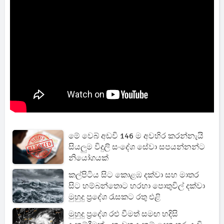
මේ වෙබ් අඩවි 146 ම අවහිර කරන්නැයි
සියලුම විදුලි සංදේශ සේවා සපයන්නන්ට
නියෝගයක්
කල්පිටිය සිට කොළඹ දක්වා සහ මාතර
සිට හම්බන්තොට හරහා පොතුවිල් දක්වා
මුහුදු ප්‍රදේශ රැසකට රතු එළි
මුහුදු ප්‍රදේශ රළු වීමත් සමඟ හදිසි