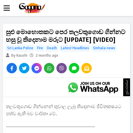
සුළු මොහොතකට පෙර තලවතුගොඩ ගින්නට
හසු වූ තිදෙනාම මරුට [UPDATE] [VIDEO]
Sri Lanka Police
Fire
Death
Latest Headlines
Sinhala news
By Kaushi
2 months ago
ප්‍රචාරණය
තලවතුගොඩ ගින්නෙන් තුවාල ලැබූ තිදෙනාම ජීවිතකෂයට
පත්ව ඇති බව වාර්තා වේ.
...........................................................................