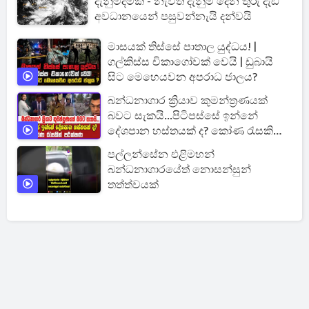
දැනුම්දීමක් - නැවත දැනුම් දෙන තුරු දැඩි
අවධානයෙන් පසුවන්නැයි දන්වයි
මාසයක් තිස්සේ පාතාල යුද්ධය! |
ගල්කිස්ස චිකාගෝවක් වෙයි | ඩුබායි
සිට මෙහෙයවන අපරාධ ජාලය?
බන්ධනාගාර ක්‍රියාව කුමන්ත්‍රණයක්
බවට සැකයි...පිටිපස්සේ ඉන්නේ
දේශපාන හස්තයක් ද? කෝණ රැසකින්
පරීක්ෂණ
පල්ලන්සේන එළිමහන්
බන්ධනාගාරයේත් නොසන්සුන්
තත්ත්වයක්