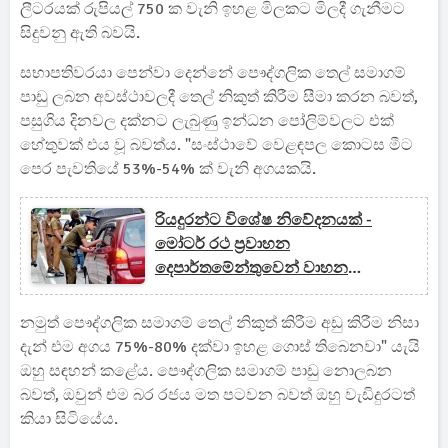
ලීටරයක් රුපියල් 750 ක වැනි ඉහළ මිලකට මිලදී ගැනීමට
සිදුවනු ඇති බවයි.
සභාපතිවරයා පෙන්වා දෙන්නේ පෞද්ගලික තෙල් සමාගම්
පාඩු ලබන අවස්ථාවලදී තෙල් නිකුත් කිරීම සීමා කරන බවත්,
පසුගිය දිනවල දක්නට ලැබුණු ඉන්ධන පෝලිම්වලට එක්
හේතුවක් එය වූ බවත්ය. "සංස්ථාවේ වෙළඳපල කොටස මීට
පෙර පැවතියේ 53%-54% ක් වැනි අගයකයි.
රියදුරන්ට විශේෂ නිවේදනයක් -
මෝටර් රථ ප්‍රවාහන
දෙපාර්තමේන්තුවෙන් වාහන
පරීක්ෂාවක්
නමුත් පෞද්ගලික සමාගම් තෙල් නිකුත් කිරීම අඩු කිරීම නිසා
දැන් එම අගය 75%-80% දක්වා ඉහළ ගොස් තිබෙනවා" යැයි
ඔහු සඳහන් කළේය. පෞද්ගලික සමාගම් පාඩු නොලබන
බවත්, ඔවුන් එම බර රජය මත පටවන බවත් ඔහු වැඩිදුරටත්
කියා සිටියේය.