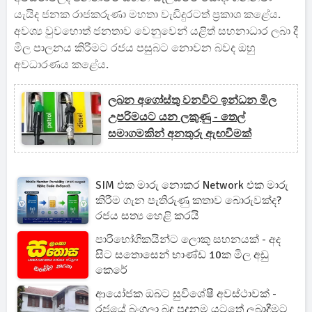
යැයිද ජනක රාජකරුණා මහතා වැඩිදුරටත් ප්‍රකාශ කළේය.
අවශ්‍ය වුවහොත් ජනතාව වෙනුවෙන් යළිත් සහනාධාර ලබා දී
මිල පාලනය කිරීමට රජය පසුබට නොවන බවද ඔහු
අවධාරණය කළේය.
ලබන අගෝස්තු වනවිට ඉන්ධන මිල
උපරිමයට යන ලකුණු - තෙල්
සමාගමකින් අනතුරු ඇඟවීමක්
SIM එක මාරු නොකර Network එක මාරු
කිරීම ගැන පැතිරුණු කතාව බොරුවක්ද?
රජය සත්‍ය හෙළි කරයි
පාරිභෝගිකයින්ට ලොකු සහනයක් - අද
සිට සතොසෙන් භාණ්ඩ 10ක මිල අඩු
කෙරේ
ආයෝජක ඔබට සුවිශේෂී අවස්ථාවක් -
රජයේ බංගලා බදු පදනම යටතේ ලබාදීමට