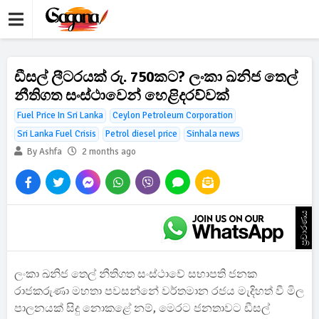
ඩීසල් ලීටරයක් රු. 750කට? ලංකා ඛනිජ තෙල්
නීතිගත සංස්ථාවෙන් හෙළිදරව්වක්
Fuel Price In Sri Lanka
Ceylon Petroleum Corporation
Sri Lanka Fuel Crisis
Petrol diesel price
Sinhala news
By Ashfa
2 months ago
ප්‍රචාරණය
ලංකා ඛනිජ තෙල් නීතිගත සංස්ථාවේ සභාපති ජනක
රාජකරුණා මහතා පවසන්නේ වර්තමාන රජය මැදිහත් වී මිල
පාලනයක් සිදු නොකළේ නම්, මෙරට ජනතාවට ඩීසල්