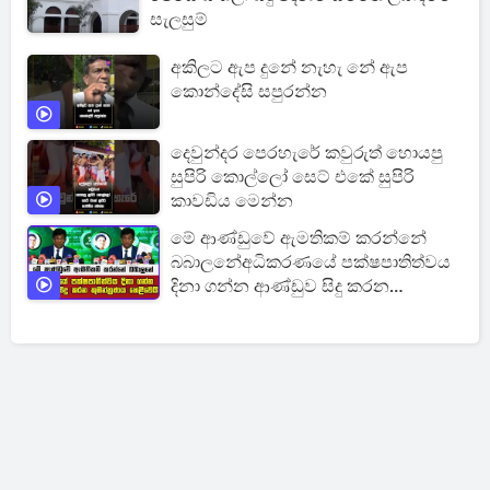
සැලසුම්
අකිලට ඇප දුනේ නැහැ නේ ඇප
කොන්දේසි සපුරන්න
දෙවුන්දර පෙරහැරේ කවුරුත් හොයපු
සුපිරි කොල්ලෝ සෙට් එකේ සුපිරි
කාවඩිය මෙන්න
මේ ආණ්ඩුවේ ඇමතිකම් කරන්නේ
බබාලනේඅධිකරණයේ පක්ෂපාතිත්වය
දිනා ගන්න ආණ්ඩුව සිදු කරන
කුමන්ත්‍රණය හෙළිවෙයි