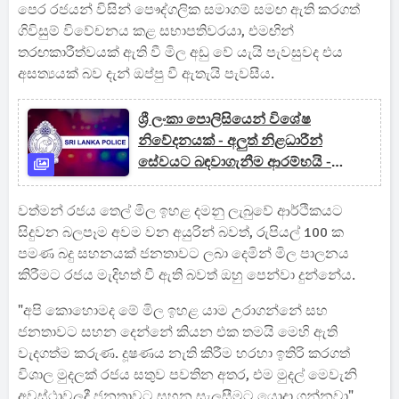
පෙර රජයන් විසින් පෞද්ගලික සමාගම් සමඟ ඇති කරගත්
ගිවිසුම් විවේචනය කළ සභාපතිවරයා, එමඟින්
තරඟකාරීත්වයක් ඇති වී මිල අඩු වේ යැයි පැවසුවද එය
අසත්‍යයක් බව දැන් ඔප්පු වී ඇතැයි පැවසීය.
ශ්‍රී ලංකා පොලිසියෙන් විශේෂ
නිවේදනයක් - අලුත් නිළධාරීන්
සේවයට බඳවාගැනීම ආරම්භයි -
අසත්‍ය තොරතුරු පිළිබද අවදානමක්
වත්මන් රජය තෙල් මිල ඉහළ දමනු ලැබුවේ ආර්ථිකයට
සිදුවන බලපෑම අවම වන අයුරින් බවත්, රුපියල් 100 ක
පමණ බදු සහනයක් ජනතාවට ලබා දෙමින් මිල පාලනය
කිරීමට රජය මැදිහත් වී ඇති බවත් ඔහු පෙන්වා දුන්නේය.
"අපි කොහොමද මේ මිල ඉහළ යාම උරාගන්නේ සහ
ජනතාවට සහන දෙන්නේ කියන එක තමයි මෙහි ඇති
වැදගත්ම කරුණ. දූෂණය නැති කිරීම හරහා ඉතිරි කරගත්
විශාල මුදලක් රජය සතුව පවතින අතර, එම මුදල් මෙවැනි
අවස්ථාවලදී ජනතාවට සහන සැලසීමට යොදා ගන්නවා"