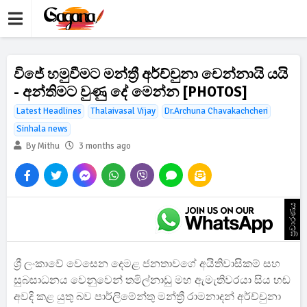
විජේ හමුවීමට මන්ත්‍රී අර්ච්චුනා චෙන්නායි යයි
- අන්තිමට වුණු දේ මෙන්න [PHOTOS]
Latest Headlines
Thalaivasal Vijay
Dr.Archuna Chavakachcheri
Sinhala news
By Mithu
3 months ago
ප්‍රචාරණය
ශ්‍රී ලංකාවේ වෙසෙන දෙමළ ජනතාවගේ අයිතිවාසිකම් සහ
සුබසාධනය වෙනුවෙන් තමිල්නාඩු මහ ඇමැතිවරයා සිය හඬ
අවදි කළ යුතු බව පාර්ලිමේන්තු මන්ත්‍රී රාමනාදන් අර්ච්චුනා