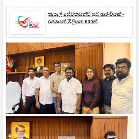
තැපැල් සේවකයන්ට සුබ ආරංචියක් -
රජයෙන් මිලියන 600ක්