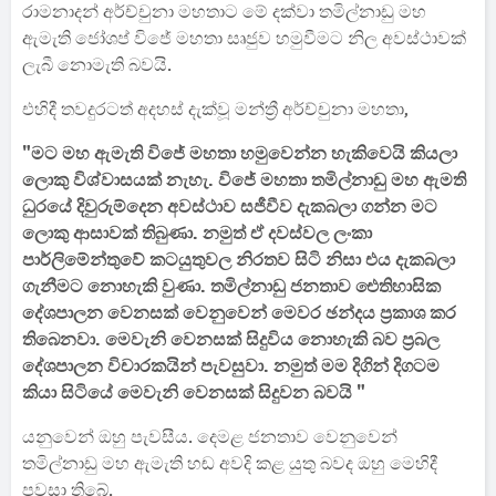
රාමනාදන් අර්ච්චුනා මහතාට මේ දක්වා තමිල්නාඩු මහ
ඇමැති ජෝශප් විජේ මහතා සෘජුව හමුවීමට නිල අවස්ථාවක්
ලැබී නොමැති බවයි.
එහිදී තවදුරටත් අදහස් දැක්වූ මන්ත්‍රී අර්ච්චුනා මහතා,
"මට මහ ඇමැති විජේ මහතා හමුවෙන්න හැකිවෙයි කියලා
ලොකු විශ්වාසයක් නැහැ. විජේ මහතා තමිල්නාඩු මහ ඇමති
ධුරයේ දිවුරුම්දෙන අවස්ථාව සජීවීව දැකබලා ගන්න මට
ලොකු ආසාවක් තිබුණා. නමුත් ඒ දවස්වල ලංකා
පාර්ලිමේන්තුවේ කටයුතුවල නිරතව සිටි නිසා එය දැකබලා
ගැනීමට නොහැකි වුණා. තමිල්නාඩු ජනතාව ඓතිහාසික
දේශපාලන වෙනසක් වෙනුවෙන් මෙවර ඡන්දය ප්‍රකාශ කර
තිබෙනවා. මෙවැනි වෙනසක් සිදුවිය නොහැකි බව ප්‍රබල
දේශපාලන විචාරකයින් පැවසුවා. නමුත් මම දිගින් දිගටම
කියා සිටියේ මෙවැනි වෙනසක් සිදුවන බවයි "
යනුවෙන් ඔහු පැවසීය. දෙමළ ජනතාව වෙනුවෙන්
තමිල්නාඩු මහ ඇමැති හඬ අවදි කළ යුතු බවද ඔහු මෙහිදී
පවසා තිබේ.