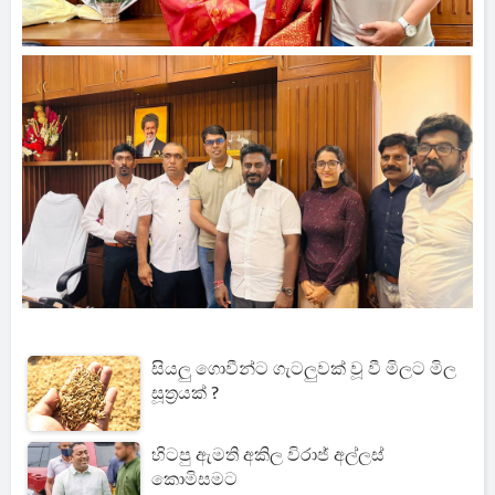
සියලු ගොවීන්ට ගැටලුවක් වූ වී මිලට මිල
සූත්‍රයක් ?
හිටපු ඇමති අකිල විරාජ් අල්ලස්
කොමිසමට