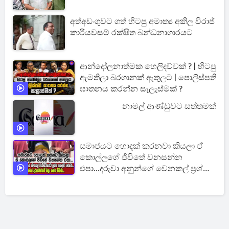
අත්අඩංගුවට ගත් හිටපු අමාත්‍ය අකිල විරාජ්
කාරියවසම් රක්ෂිත බන්ධනාගාරයට
ආන්දෝලනාත්මක හෙලිදව්වක් ? | හිටපු
ඇමතිලා බරගානක් ඇතුලට | පොලිස්පති
ඝාතනය කරන්න සැලැස්මක් ?
නාමල් ආණ්ඩුවට සත්තමක්
සමාජයට හොඳක් කරනවා කියලා ඒ
කොල්ලගේ ජිවිතේ වනසන්න
එපා...දරුවා අනුන්ගේ වෙනකල් ප්‍රශ්න
හොඳට පේනවා...