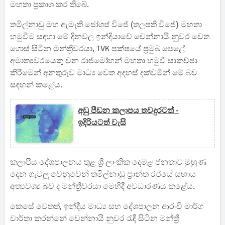
මහතා ප්‍රකාශ කර තිබේ.
තමිල්නාඩු මහ ඇමැති ජෝශප් විජේ (තලපති විජේ) මහතා
හමුවීම සඳහා මේ දිනවල ඉන්දියාවේ චෙන්නායි නුවර වෙත
ගොස් සිටින මන්ත්‍රීවරයා, TVK පක්ෂයේ ප්‍රමුඛ පෙළේ
අමාත්‍යවරයෙකු වන රාජ්මෝහන් මහතා හමුවී සාකච්ඡා
කිරීමෙන් අනතුරුව මාධ්‍ය වෙත අදහස් දක්වමින් මේ බව
සඳහන් කළේය.
අඩු පීඩන කලාපය තවදුරටත් -
ඉදිරියටත් වැසි
කලාපීය දේශපාලනය තුළ ශ්‍රී ලාංකික දෙමළ ජනතාව මුහුණ
දෙන ගැටලු වෙනුවෙන් තමිල්නාඩු ප්‍රාන්ත රජයේ සහාය
අත්‍යවශ්‍ය බව ද මන්ත්‍රීවරයා මෙහිදී අවධාරණය කළේය.
කෙසේ වෙතත්, ඉන්දීය මාධ්‍ය සහ දේශපාලන ආරංචි මාර්ග
වාර්තා කරන්නේ චෙන්නායි නුවර රැඳී සිටින මන්ත්‍රී