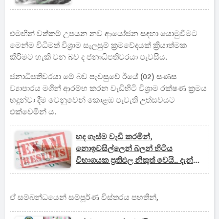
එමඟින් වත්කම් උපයන නව ආයෝජන සඳහා යොමුවීමට
මෙන්ම විධිමත් විශ්‍රාම සැලසුම් ක්‍රමවේදයක් ක්‍රියාත්මක
කිරිමට හැකි වන බව ද ජනාධිපතිවරයා පැවසීය.
ජනාධිපතිවරයා මේ බව පැවසුවේ ඊයේ (02) සණස
ව්‍යාපාරය මගින් ආරම්භ කරන වැඩිහිටි විශ්‍රාම රක්ෂණ ක්‍රමය
හදුන්වා දීම වෙනුවෙන් කොළඹ පැවැති උත්සවයට
එක්වෙමින් ය.
හද ගැස්ම වැඩි කරමින්,
නොඉවසිල්ලෙන් බලන් හිටිය
විභාගයක ප්‍රතිඵල නිකුත් වෙයි.. දැන්ම
මෙතනින් පිවිසෙන්න..
ඒ සම්බන්ධයෙන් සම්පූර්ණ විස්තරය පහතින්,