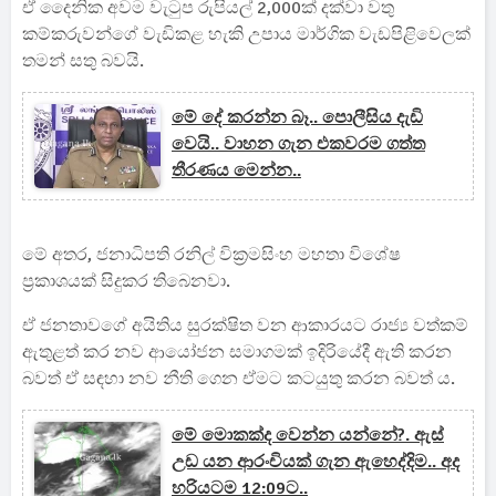
ඒ දෛනික අවම වැටුප රුපියල් 2,000ක් දක්වා වතු
කම්කරුවන්ගේ වැඩිකළ හැකි උපාය මාර්ගික වැඩපිළිවෙලක්
තමන් සතු බවයි.
මේ දේ කරන්න බෑ.. පොලීසිය දැඩි
වෙයි.. වාහන ගැන එකවරම ගත්ත
තීරණය මෙන්න..
මේ අතර, ජනාධිපති රනිල් වික්‍රමසිංහ මහතා විශේෂ
ප්‍රකාශයක් සිදුකර තිබෙනවා.
ඒ ජනතාවගේ අයිතිය සුරක්ෂිත වන ආකාරයට රාජ්‍ය වත්කම්
ඇතුළත් කර නව ආයෝජන සමාගමක් ඉදිරියේදී ඇති කරන
බවත් ඒ සඳහා නව නීති ගෙන ඒමට කටයුතු කරන බවත් ය.
මේ මොකක්ද වෙන්න යන්නේ?. ඇස්
උඩ යන ආරංචියක් ගැන ඇහෙද්දිම.. අද
හරියටම 12:09ට..