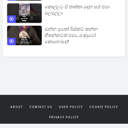
කොල්ලට ඒ තාත්තා දෙන සප් එපා
බලපල්ලා
ඔන්න පුතෝ බිස්කට් කන්න
හිතන්නවත් එපා...පණුවෝ
කොහොමද?
ABOUT
CONTACT US
USER POLICY
COOKIE POLICY
PRIVACY POLICY