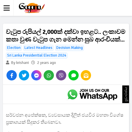
වැටුප රුපියල් 2,000ක් දක්වා ඉහළට.. ලංකාවම
කතා වුණ වැටුප ගැන මෙන්න සුබ ආරංචියක්...
Election
Latest Headlines
Decision Making
Sri Lanka Presidential Election 2024
By krishani
2 years ago
ප්‍රචාරණය
සර්වජන අපේක්ෂක, ව්‍යවසායක දිලිත් ජයවීර මහතා විශේෂ
ප්‍රකාශයක් සිදුකර තිබෙනවා.