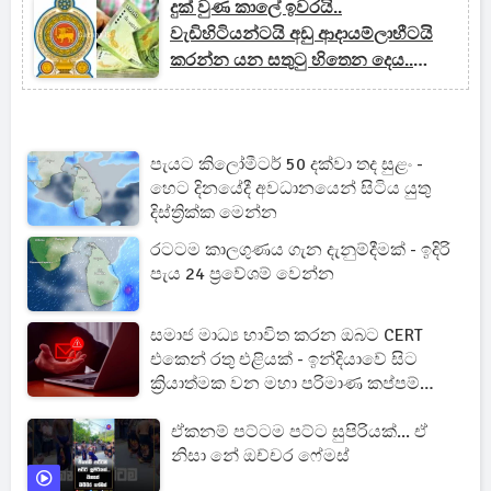
දුක් වුණ කාලේ ඉවරයි..
වැඩිහිටියන්ටයි අඩු ආදායම්ලාභීටයි
කරන්න යන සතුටු හිතෙන දෙය..
මොකක්ද කියලා දැන්ම දැනගෙනම
ඉන්න..
පැයට කිලෝමීටර් 50 දක්වා තද සුළං -
හෙට දිනයේදී අවධානයෙන් සිටිය යුතු
දිස්ත්‍රික්ක මෙන්න
රටටම කාලගුණය ගැන දැනුම්දීමක් - ඉදිරි
පැය 24 ප්‍රවේශම් වෙන්න
සමාජ මාධ්‍ය භාවිත කරන ඔබට CERT
එකෙන් රතු එළියක් - ඉන්දියාවේ සිට
ක්‍රියාත්මක වන මහා පරිමාණ කප්පම්
ජාවාරමක් අහුවෙයි
ඒකනම් පට්ටම පට්ට සුපිරියක්... ඒ
නිසා නේ ඔච්චර ෆේමස්