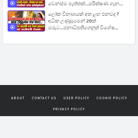
වෙනස්ම පැත්තක්...පරීක්ෂණ ගැන
සැකයි.
ලෝක විනාශයක් අත ළඟ එනවද ?
අධික උණුසුමෙන් 20ක්
මරුට...ජනාධිපතිගෙනුත් විශේෂ
ප්‍රකාශයක්
ABOUT
CONTACT US
USER POLICY
COOKIE POLICY
PRIVACY POLICY
Copyrights © 2026
Gagana News
. All rights reserved.