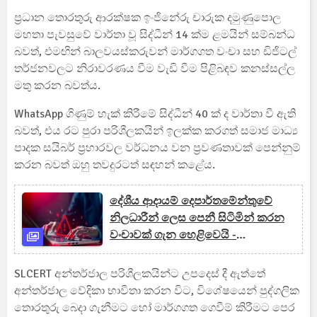
ප්‍රධාන තොරතුරු ආරක්ෂක ඉංජිනේරු චාරුක දමුණුපොල
මහතා පැවසුවේ වාර්තා වූ සිද්ධීන් 14 ක්ම ළමයින් සම්බන්ධ
බවත්, එමඟින් බාලවයස්කරුවන් මාර්ගගත වංචා සහ ඩිජිටල්
තර්ජනවලට නිරාවරණය වීම වැඩි වීම පිළිබඳව කනස්සල්ල
මතු කරන බවත්ය.
WhatsApp ගිණුම් හැක් කිරීමේ සිද්ධීන් 40 ක් ද වාර්තා වී ඇති
බවත්, එය රට පුරා පරිශීලකයින් ඉලක්ක කරගත් සමාජ මාධ්‍ය
පාදක සයිබර් ප්‍රහාරවල වර්ධනය වන ප්‍රවණතාවක් පෙන්නුම්
කරන බවත් ඔහු තවදුරටත් සඳහන් කළේය.
දේශීය ආදායම් දෙපාර්තමේන්තුවේ
නිලධාරීන් ලෙස පෙනී සිටිමින් කරන
වංචාවක් ගැන හෙළිවෙයි -
මහජනතාවට දැනුම්දීමක්
SLCERT අන්තර්ජාල පරිශීලකයින්ට උපදෙස් දී ඇත්තේ
අන්තර්ජාල වේදිකා භාවිතා කරන විට, විශේෂයෙන් පුද්ගලික
තොරතුරු බෙදා ගැනීමට හෝ මාර්ගගත ගෙවීම් කිරීමට පෙර