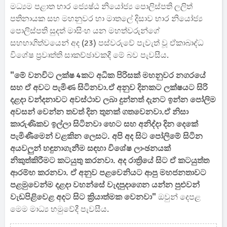
මධ්‍යම පළාත භාර ජ්‍යෙෂ්ඨ නියෝජ්‍ය පොලිස්පති ලලිත්
පතිනායක සහ මහනුවර හා මාතලේ දිසාව භාර නියෝජ්‍ය
පොලිස්පති සුදත් මාසිංහ යන මහත්වරුන්ගේ
සහභාගිත්වයෙන් අද (23) පස්වරුවේ පැවැත් වූ ඒකාබාද්ධ
විශේෂ ප්‍රවෘත්ති සාකච්ඡාවකදී මේ බව පැවසීය.
"මේ වනවිට ලක්ෂ 4කට අධික පිරිසක් මහනුවර නගරයේ
සහ ඒ අවට පැමිණ සිටිනවා.ඒ අනුව දිනකට ලක්ෂයට සිරි
දළදා වන්දනාවට අවස්ථාව ලබා දුන්නත් දැනට ඉන්න පෝලිම
අවසන් වෙන්න තවත් දින තුනක් ගතවෙනවා.ඒ නිසා
කාරුණිකව ඉල්ලා සිටිනවා හෙට සහ අනිද්දා දින දෙකේ
පැමිණීමෙන් වළකින ලෙසට. අපි අද සිට පෝලිමේ සිටින
අයවලුන් හඳුනාගැනීම සඳහා විශේෂ ලාංඡනයක්
නිකුත්කිරීමට කටයුතු කරනවා. අද රාත්‍රියේ සිට ඒ කටයුත්ත
ආරම්භ කරනවා. ඒ අනුව පළවෙනියට ආපු මහජනතාවට
පළමුවෙන්ම දළදා වහන්සේ වැදපුදාගෙන යන්න පුළුවන්
වැඩපිළිවෙළ අදට සිට ක්‍රියාත්මක වෙනවා"
ඔවුන් දෙපළ
මෙම මාධ්‍ය හමුවේදී පැවසීය.