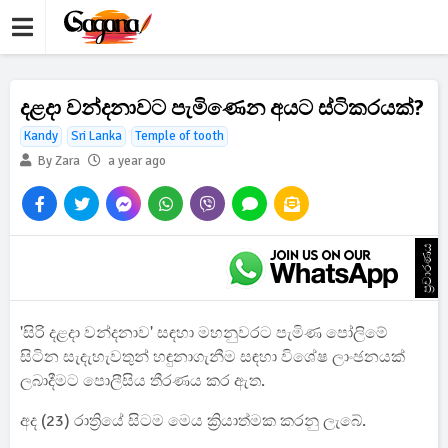
දළදා වන්දනාවට පැමිණෙන අයට ස්ටිකරයක්?
Kandy
Sri Lanka
Temple of tooth
By Zara
a year ago
ප්‍රචාරණය
'සිරි දළදා වන්දනාව' සඳහා මහනුවරට පැමිණ පෝලිමේ
සිටින සැදැහැවතුන් හඳුනාගැනීම සඳහා විශේෂ ලාංඡනයක්
ලබාදීමට පොලීසිය තීරණය කර ඇත.
අද (23) රාත්‍රියේ සිටම මෙය ක්‍රියාත්මක කරනු ලැබේ.