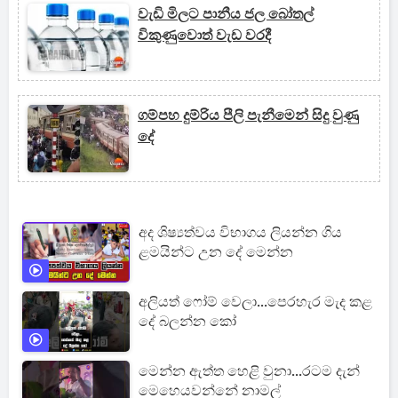
වැඩි මිලට පානීය ජල බෝතල්
විකුණුවොත් වැඩ වරදී
ගම්පහ දුම්රිය පීලි පැනීමෙන් සිදු වුණු
දේ
අද ශිෂ්‍යත්වය විභාගය ලියන්න ගිය
ළමයින්ට උන දේ මෙන්න
අලියත් ෆෝම් වෙලා...පෙරහැර මැද කළ
දේ බලන්න කෝ
මෙන්න ඇත්ත හෙළි වුනා...රටම දැන්
මෙහෙයවන්නේ නාමල්