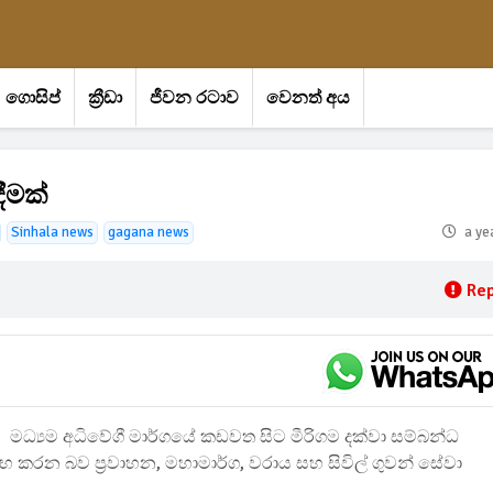
ගොසිප්
ක්‍රීඩා
ජීවන රටාව
වෙනත් අය
ීමක්
Sinhala news
gagana news
a ye
Rep
මධ්‍යම අධිවේගී මාර්ගයේ කඩවත සිට මීරිගම දක්වා සම්බන්ධ
රන බව ප්‍රවාහන, මහාමාර්ග, වරාය සහ සිවිල් ගුවන් සේවා