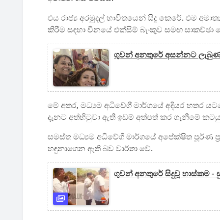
එය රාජ්‍ය අරමුදල් භාවිතයෙන් සිදු කෙරේ. එම අමාත
කිරීම සඳහා චීනයේ එක්සිම් බැංකුව සමඟ සාකච්ඡා
ගුවන් අනතුරේ අසන්නට ලැබුණ 
මේ අතර, මධ්‍යම අධිවේගී මාර්ගයේ අදියර හතර යටත
දැනට අත්හිටුවා ඇති ඉඩම් අත්පත් කර ගැනීමේ කටයු
සමස්ත මධ්‍යම අධිවේගී මාර්ගයේ අපේක්ෂිත පූර්ණ ප්‍
හඳුනාගෙන ඇති බව වාර්තා වේ.
ගුවන් අනතුරේ සිදුවූ හාස්කම -