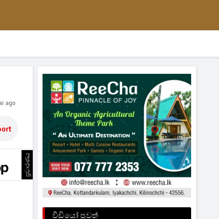
ar ago
ort
ප්‍රචාරණය
වීඩියෝ පුවත්