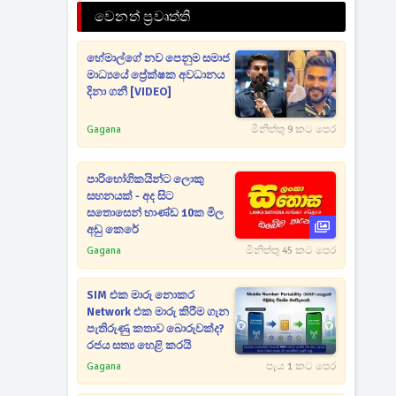
වෙනත් ප්‍රවෘත්ති
හේමාල්ගේ නව පෙනුම සමාජ
මාධ්‍යයේ ප්‍රේක්ෂක අවධානය
දිනා ගනී [VIDEO]
Gagana
මිනිත්තු 9 කට පෙර
පාරිභෝගිකයින්ට ලොකු
සහනයක් - අද සිට
සතොසෙන් භාණ්ඩ 10ක මිල
අඩු කෙරේ
Gagana
මිනිත්තු 45 කට පෙර
SIM එක මාරු නොකර
Network එක මාරු කිරීම ගැන
පැතිරුණු කතාව බොරුවක්ද?
රජය සත්‍ය හෙළි කරයි
Gagana
පැය 1 කට පෙර