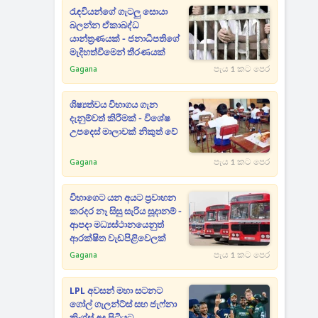
රැඳවියන්ගේ ගැටලු සොයා
බලන්න ඒකාබද්ධ
යාන්ත්‍රණයක් - ජනාධිපතිගේ
මැදිහත්වීමෙන් තීරණයක්
Gagana
පැය 1 කට පෙර
ශිෂ්‍යත්වය විභාගය ගැන
දැනුම්වත් කිරීමක් - විශේෂ
උපදෙස් මාලාවක් නිකුත් වේ
Gagana
පැය 1 කට පෙර
විභාගෙට යන අයට ප්‍රවාහන
කරදර නෑ සිසු සැරිය සූදානම් -
ආපදා මධ්‍යස්ථානයෙනුත්
ආරක්ෂිත වැඩපිළිවෙලක්
Gagana
පැය 1 කට පෙර
LPL අවසන් මහා සටනට
ගෝල් ගැලන්ට්ස් සහ ජැෆ්නා