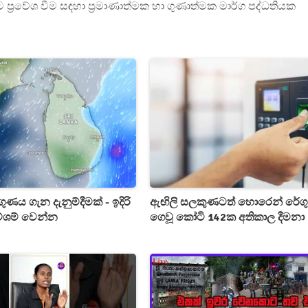
 ප්‍රවේශ වීම සඳහා ප්‍රමාණාත්මක හා ගුණාත්මක මාර්ග පද්ධතියක
ය ගැන දැනුම්දීමක් - ඉදිරි
ඇඟිලි සලකුණටත් හොරෙන් රේග
රවේශම් වෙන්න
ගෙවූ කෝටි 142ක අතිකාල දීමනා