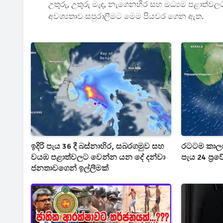
උතුරු, උතුරු මැද, නැගෙනහිර සහ මධ්‍යම පළාත්වලට
අවශ්‍යතාව සපුරාලීමට මෙම පියවර ගෙන ඇත.
ඉදිරි පැය 36 දී බස්නාහිර, සබරගමුව සහ
රටටම කාලගුණ
වයඹ පළාත්වලට වෙන්න යන දේ දන්වා
පැය 24 ප්‍
ජනතාවගෙන් ඉල්ලීමක්