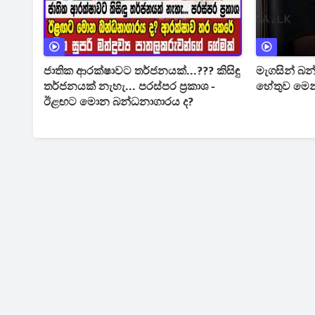
ජාතික ආරක්ෂාවට තර්ජනයක්...??? කිසිඳු
මැගසින් බන
තර්ජනයක් නැහැ... පරස්පර ප්‍රකාශ -
හේතුව මෙ
ඊළඟට මොන බන්ධනාගාරය ද?