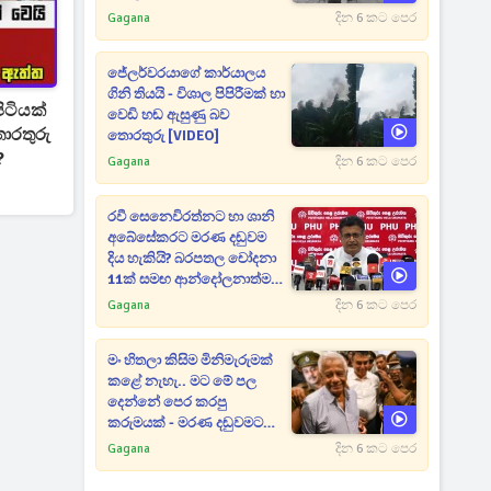
Gagana
දින 6 කට පෙර
ජේලර්වරයාගේ කාර්යාලය
ගිනි තියයි - විශාල පිපිරීමක් හා
ිටියක්
වෙඩි හඬ ඇසුණු බව
තොරතුරු [VIDEO]
?
Gagana
දින 6 කට පෙර
රවී සෙනෙවිරත්නට හා ශානි
අබේසේකරට මරණ දඬුවම
දිය හැකියි? බරපතල චෝදනා
11ක් සමඟ ආන්දෝලනාත්මක
ප්‍රකාශයක් [VIDEO]
Gagana
දින 6 කට පෙර
මං හිතලා කිසිම මිනිමැරුමක්
කළේ නැහැ.. මට මේ පල
දෙන්නේ පෙර කරපු
කරුමයක් - මරණ දඬුවමට
කළින් කට ඇරපු පූජිත් හඬා
Gagana
දින 6 කට පෙර
වැටෙයි [VIDEO]