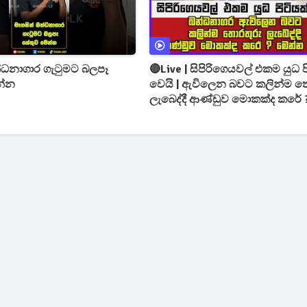
්ධනාගාර ගැටුමට බලපෑ
🔴Live | සිපිරිගෙයවල් එකම යුධ ප
න්න
වෙයි | ඇවිලෙන බවට කලින්ම තොරතුරු
ලැබෙද්දී ආණ්ඩුව මොකක්ද කරේ 