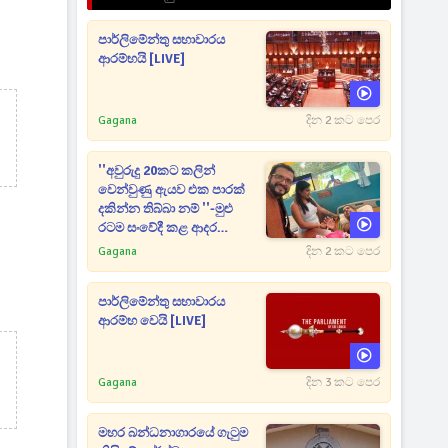
පාර්ලිමේන්තු සභාවාරය
ආරම්භයි [LIVE]
Gagana
දින 2 කට පෙර
''අවුරුදු 20කට කලින්
වෙන්වුණු ඇයව එක පාරක්
දකින්න තිබ්බා නම් ''-මුළු
රටම සංවේදී කළ ආදර
අමරණීය මතකය
Gagana
දින 2 කට පෙර
පාර්ලිමේන්තු සභාවාරය
ආරම්භ වෙයි [LIVE]
Gagana
දින 3 කට පෙර
මහර බන්ධනාගාරයේ ගැටුම