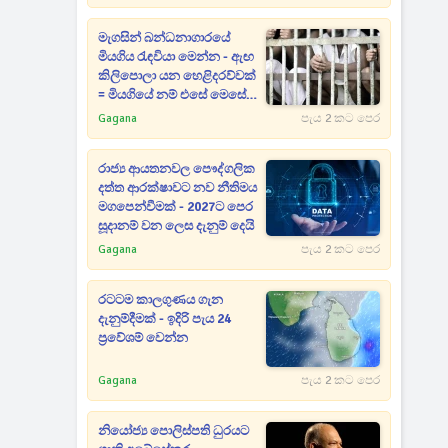
මැගසින් බන්ධනාගාරයේ
මියගිය රැඳවියා මෙන්න - ඇඟ
කිලිපොලා යන හෙළිදරව්වක්
= මියගියේ නම් එසේ මෙසේ
කෙනෙක් නෙමෙයි
Gagana
පැය 2 කට පෙර
රාජ්‍ය ආයතනවල පෞද්ගලික
දත්ත ආරක්ෂාවට නව නීතිමය
මගපෙන්වීමක් - 2027ට පෙර
සූදානම් වන ලෙස දැනුම් දෙයි
Gagana
පැය 2 කට පෙර
රටටම කාලගුණය ගැන
දැනුම්දීමක් - ඉදිරි පැය 24
ප්‍රවේශම් වෙන්න
Gagana
පැය 2 කට පෙර
නියෝජ්‍ය පොලිස්පති ධුරයට