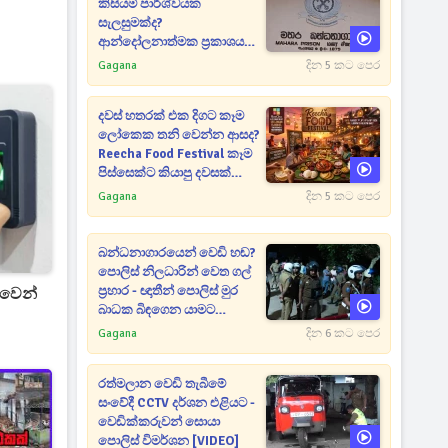
කිසියම් පාර්ශ්වයක
සැලසුමක්ද?
ආන්දෝලනාත්මක ප්‍රකාශයක්
එළියට [VIDEO]
Gagana
දින 5 කට පෙර
දවස් හතරක් එක දිගට කෑම
ලෝකෙක තනි වෙන්න ආසද?
Reecha Food Festival කෑම
පිස්සෙක්ට කියාපු දවසක්
මෙන්න
Gagana
දින 5 කට පෙර
බන්ධනාගාරයෙන් වෙඩි හඬ?
පොලිස් නිලධාරින් වෙත ගල්
ප්‍රහාර - ඥාතීන් පොලිස් මුර
ුවෙන්
බාධක බිඳගෙන යාමට
උත්සාහයක [VIDEO]
Gagana
දින 6 කට පෙර
රත්මලාන වෙඩි තැබීමේ
සංවේදී CCTV දර්ශන එළියට -
වෙඩික්කරුවන් සොයා
පොලිස් විමර්ශන [VIDEO]