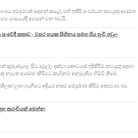
්‍යාංශය තවදුරටත් සඳහන් කළේ, එහි ඉතිරි සංවර්ධන කටයුතු ආරම්භ
 මෙම මාසයේදී අවසන් වන බවයි.
සංවේදී කතාව - වසර හයක සිහිනය සමග ගිය පුංචි පවුල
ේ කුරුණෑගල සිට දඹුල්ල දක්වා කොටසේ ඉදිකිරීම් කටයුතු සඳහා
තු නැවත ආරම්භ කිරීමට කැබිනට් අනුමැතිය හිමිවී තිබේ.
රතිලාභ ලබා ගැනීමට අදියර හතර සම්පූර්ණ කිරීම අත්‍යවශ්‍ය බව
 සුභ ආරංචියක් මෙන්න