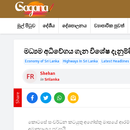
මුල් පිටුව
දේශීය
දේශපාලනය
ව්‍යාපාරික පුවත්
මධ්‍යම අධිවේගය ගැන විශේෂ දැනුම්ද
Economy of Sri Lanka
Highways In Sri Lanka
Latest Headlines
Shehan
in
Srilanka
Share
කොටසේ සංවර්ධන කටයුතු අගෝස්තු මාසයේ ආරම්භ ක
අමාත්‍යාංශය පවසයි.