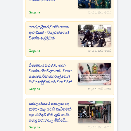
කිංග්ස් අද පිටියට
Gagana
පැය 1 කට පෙර
යතුරුපැදිකරුවන්ට නරක
ආරංචියක් - රියදුරන්ගෙන්
විශේෂ ඉල්ලීමක්
Gagana
පැය 1 කට පෙර
ශිෂ්‍යත්වය සහ A/L ගැන
විශේෂ නිවේදනයක්- විභාග
කොමසාරිස් ජනරාල්ගෙන්
මාධ්‍ය හමුවක් මේ වන විටත්
Gagana
පැය 1 කට පෙර
තායිලන්තයේ පාසලක හද
කම්පා කළ වෙඩි තැබීමෙන්
පසු ගිනිඅවි නීති දැඩි කරයි -
පොදු ස්ථානවල ගිනිඅවි
රැගෙන යාමට සීමා
Gagana
පැය 1 කට පෙර