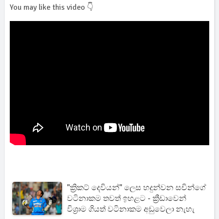
You may like this video 👇
"ක්‍රිකට් දෙවියන්" ලෙස හදුන්වන සචින්ගේ
වටිනාකම තවත් ඉහළට - ක්‍රීඩාවෙන්
විශ්‍රාම ගියත් වටිනාකම අඩුවෙලා නැහැ