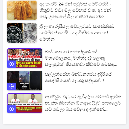
අද කැරට් 24 රන් පවුමක් මෙච්චරයි -
හිතුවට වඩා මිල වෙනස් වුණ අද රන්
වෙළඳපොළේ මිල ගණන් මෙන්න
ශ්‍රී ලංකා රුපියල ඩොලරයට සාපේක්ෂව
ශක්තිමත් වෙයි - අද විනිමය අගයන්
මෙන්න
බන්ධනාගාර කුමන්ත්‍රණයේ
මහමොලකරු මහින්ද ද? ලොකු
සැලසුමක් තියෙනවා කිව්වේ මේකද
කියල සැකයක්...
පල්ලන්සේන බන්ධනගරය ඉදිරියේ
පොලිසියෙන් ලොකු සද්දයක්..!
ආණ්ඩුව එළියට ඇවිල්ලා මේකේ ඇත්ත
නැත්ත කියන්න ඕනආණ්ඩුව පාතාලෙට
යට වෙලා බය වෙලා ද ඉන්නේ
සජබෙන් චෝදනාවක්