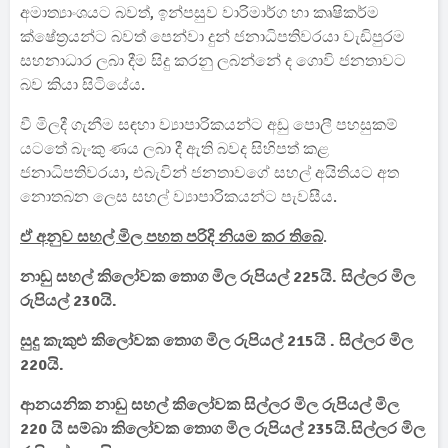
අමාත්‍යාංශයට බවත්, ඉන්පසුව වාරිමාර්ග හා කෘෂිකර්ම
ක්ෂේත්‍රයන්ට බවත් පෙන්වා දුන් ජනාධිපතිවරයා වැඩිපුරම
සහනාධාර ලබා දීම සිදු කරනු ලබන්නේ ද ගොවි ජනතාවට
බව කියා සිටියේය.
වී මිලදී ගැනීම සඳහා ව්‍යාපාරිකයන්ට අඩු පොලී පහසුකම්
යටතේ බැංකු ණය ලබා දී ඇති බවද සිහිපත් කළ
ජනාධිපතිවරයා, එබැවින් ජනතාවගේ සහල් අයිතියට අත
නොතබන ලෙස සහල් ව්‍යාපාරිකයන්ට පැවසීය.
ඒ අනුව සහල් මිල පහත පරිදි නියම කර තිබේ
.
නාඩු සහල් කිලෝවක තොග මිල රුපියල් 225යි. සිල්ලර මිල
රුපියල් 230යි.
සුදු කැකුළු කිලෝවක තොග මිල රුපියල් 215යි . සිල්ලර මිල
220යි.
ආනයනික නාඩු සහල් කිලෝවක සිල්ලර මිල රුපියල් මිල
220 යි සම්බා කිලෝවක තොග මිල රුපියල් 235යි.සිල්ලර මිල