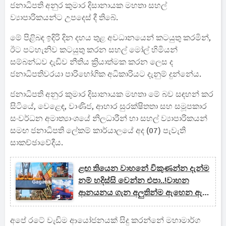
ජනාධිපති අනුර කුමාර දිසානායක මහතා සහල්
ව්‍යාපාරිකයන්ට උපදෙස් දී තිබේ.
මේ පිළිබඳ ඉදිරි දින දහය තුළ අවධානයෙන් කටයුතු කරමින්,
ඊට පටහැනිව කටයුතු කරන සහල් මෝල් හිමියන්
සම්බන්ධව දැඩිව නීතිය ක්‍රියාත්මක කරන ලෙස ද
ජනාධිපතිවරයා පාරිභෝගික අධිකාරියට දැනුම් දුන්නේය.
ජනාධිපති අනුර කුමාර දිසානායක මහතා මේ බව සඳහන් කර
සිටියේ, වෙළෙඳ, වාණිජ, ආහාර සුරක්ෂිතතා සහ සමූපකාර
සංවර්ධන අමාත්‍යාංශයේ නිලධාරීන් හා සහල් ව්‍යාපාරිකයන්
සමඟ ජනාධිපති ලේකම් කාර්යාලයේ අද (07) පැවැති
සාකච්ඡාවේදීය.
ළඟ තියෙන වාහනේ විකුණන්න දැන්ම
නම් හදිස්සි වෙන්න එපා..!වාහන
ආනයනය ගැන අලුතින්ම ඇහෙන ඇස්
උඩ යන ආරංචිය...
අපේ රටේ වැඩිම ආයෝජනයක් සිදු කරන්නේ මහාමාර්ග