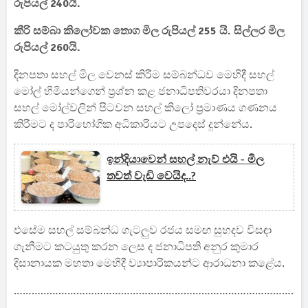
රුපියල් 240යි.
කීරි සම්බා කිලෝවක තොග මිල රුපියල් 255 යි. සිල්ලර මිල
රුපියල් 260යි.
දිනපතා සහල් මිල වෙනස් කිරීම සම්බන්ධව මෙහිදී සහල්
මෝල් හිමියන්ගෙන් ප්‍රශ්න කළ ජනාධිපතිවරයා දිනපතා
සහල් මෝල්වලින් පිටවන සහල් කිලෝ ප්‍රමාණය ගණනය
කිරීමට ද පාරිභෝගික අධිකාරියට උපදෙස් දුන්නේය.
ඉන්දියාවෙන් සහල් නැව් එයි - මිල
තවත් වැඩි වෙයිද..?
එසේම සහල් සම්බන්ධ ගැටලුව රජය සමඟ සුහදව විසඳා
ගැනීමට කටයුතු කරන ලෙස ද ජනාධිපති අනුර කුමාර
දිසානායක මහතා මෙහිදී ව්‍යාපාරිකයන්ට ආරාධනා කළේය.
……………………………………………………………………………………