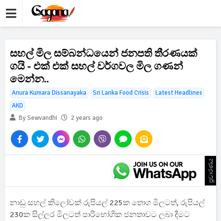
සහල් මිල සම්බන්ධයෙන් ජනපති තීරණයක්
ගයි - එක් එක් සහල් වර්ගවල මිල ගණන්
මෙන්න..
Anura Kumara Dissanayaka
Sri Lanka Food Crisis
Latest Headlines
AKD
By Sewvandhi
2 years ago
ප්‍රචාරණය
නාඩු සහල් කිලෝවක් රුපියල් 225ක තොග මිලටත්, රුපියල්
230ක සිල්ලර මිලටත් පාරිභෝගික ජනතාවට ලබා දීමට