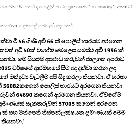
රව්‍ය සම්බන්ධයෙන් ද පොලිස් මාධ්‍ය ප්‍රකාශකවරයා තොරතුරු අනා
්‍රකාශකවරයා පළකළේ මෙවැනි අදහසක්
දක්වා ටී 56 ගිණි අවි 66 ක් පොලිස් භාරයට අරගෙන
 තවත් අවි 50ක් වගේම මෙලෙස සමස්ථ අවි 1996 ක්
ියනවා. මේ සියළුම අපරාධ කරුවන් ජාලගත අපරාධ
 2025 වර්ෂයේ ආරම්භයේ සිට අද දක්වා කරන ලද
මත්ද්‍රව්‍ය වැටලීම් අපි සිදු කරලා තියනවා. ඒ හරහා
න් 56082කගෙන් පොලිස් භාරයට අරගෙන තියනවා
ැකකරුවන් 64690 කගෙන් අරගෙන තියනවා. ඒවගේම
ප්‍රමාණයක් සැකකරුවන් 57005 කගෙන් අරගෙන
 ක් සහ මත්පෙති තිස්පන්ලක්ෂයක ප්‍රමාණයක් මෙම
න තියනවා
.''