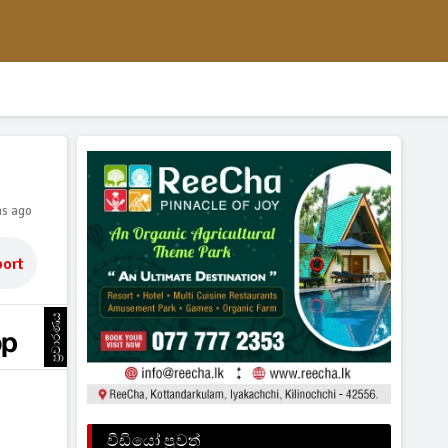
hs ago
ort
ප්‍රචාරණය
වීඩියෝ පුවත්