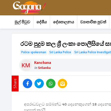
මුල් පිටුව
දේශීය
දේශපාලනය
ව්‍යාපාරික පුවත්
රටම පුදුම කල ශ්‍රී ලංකා පොලීසියේ 
Police spokesman
Sri Lanka Police
Sri Lanka Police Investigat
Kanchana
in
Srilanka
Share
අපරාධවලට සම්බන්ධ 40 දෙනෙකුගෙන් 18 දෙනෙකු
සදහන් කරයි.