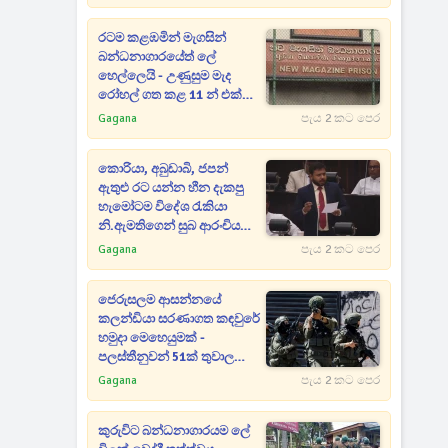
රටම කළඹමින් මැගසින්
බන්ධනාගාරයේත් ලේ
හෙල්ලෙයි - උණුසුම මැද
රෝහල් ගත කළ 11 න් එක්
අයෙක් ජීවිතක්ෂයට
Gagana
පැය 2 කට පෙර
කොරියා, අබුඩාබි, ජපන්
ඇතුළු රට යන්න හීන දැකපු
හැමෝටම විදේශ රැකියා
නි.ඇමතිගෙන් සුබ ආරංචියක් -
හෙදියන්ටත් විශේෂ අවස්ථා
Gagana
පැය 2 කට පෙර
ජෙරුසලම ආසන්නයේ
කලන්ඩියා සරණාගත කඳවුරේ
හමුදා මෙහෙයුමක් -
පලස්තීනුවන් 51ක් තුවාල
ලබයි
Gagana
පැය 2 කට පෙර
කුරුවිට බන්ධනාගාරයම ලේ