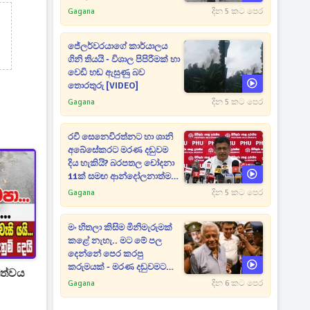
Gagana
දින 5 කට පෙර
ජේලර්වරයාගේ කාර්යාලය
ගිනි තියයි - විශාල පිපිරීමක් හා
වෙඩි හඬ ඇසුණු බව
තොරතුරු [VIDEO]
Gagana
දින 5 කට පෙර
රවී සෙනෙවිරත්නට හා ශානි
අබේසේකරට මරණ දඬුවම
දිය හැකියි? බරපතල චෝදනා
11ක් සමඟ ආන්දෝලනාත්මක
ප්‍රකාශයක් [VIDEO]
Gagana
දින 5 කට පෙර
මං හිතලා කිසිම මිනිමැරුමක්
කළේ නැහැ.. මට මේ පල
දෙන්නේ පෙර කරපු
කරුමයක් - මරණ දඬුවමට
්ත්වය
කළින් කට ඇරපු පූජිත් හඬා
Gagana
දින 6 කට පෙර
වැටෙයි [VIDEO]