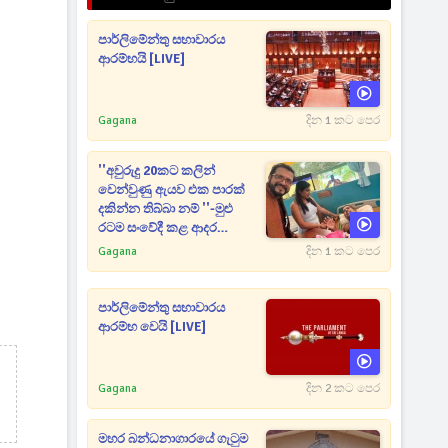
පාර්ලිමේන්තු සභාවාරය
ආරම්භයි [LIVE]
Gagana
දින 1 කට පෙර
''අවුරුදු 20කට කලින්
වෙන්වුණු ඇයව එක පාරක්
දකින්න තිබ්බා නම් ''-මුළු
රටම සංවේදී කළ ආදර
අමරණීය මතකය
Gagana
දින 1 කට පෙර
පාර්ලිමේන්තු සභාවාරය
ආරම්භ වෙයි [LIVE]
Gagana
දින 2 කට පෙර
මහර බන්ධනාගාරයේ ගැටුම