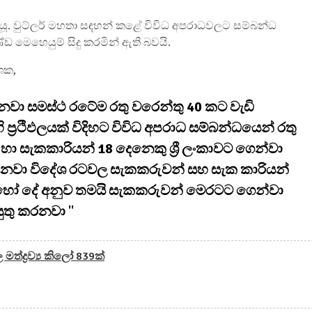
ෆ්.යූ. වුට්ලර් මහතා සඳහන් කළේ විවිධ අපරාධවලට සම්බන්ධ
්ඩ මෙහෙයුම් සිදු කරමින් ඇති බවයි.
ාශක,
යනවා සමස්ථ රටේම රතු වරෙන්තු 40 කට වැඩි
ප්‍රථිඵලයක් විදිහට විවිධ අපරාධ සම්බන්ධයෙන් රතු
ා සැකකාරියන් 18 දෙනෙකු ශ්‍රී ලංකාවට ගෙන්වා
න්නවා විදේශ රටවල සැකකරුවන් සහ සැක කාරියන්
ොහෝ දේ අනුව තමයි සැකකරුවන් මෙරටට ගෙන්වා
යුතු කරනවා
''
මත්ද්‍රව්‍ය කිලෝ 839ක්