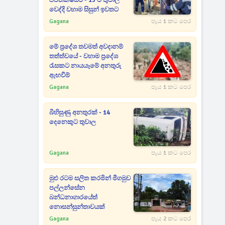
ජීවිතක්ෂයට - 15 ට තුවාල
වෙද්දි වහාම සිසුන් ඉවතට
Gagana
පැය 1 කට පෙර
මේ ප්‍රදේශ තවමත් අවදානම්
තත්ත්වයේ - වහාම ප්‍රදේශ
රැසකට නායයෑමේ අනතුරු
ඇඟවීම්
Gagana
පැය 1 කට පෙර
බිහිසුණු අනතුරක් - 14
දෙනෙකුට තුවාල
Gagana
පැය 1 කට පෙර
මුළු රටම සලිත කරමින් මීගමුව
පල්ලන්සේන
බන්ධනාගාරයේත්
නොසන්සුන්තාවයක්
Gagana
පැය 2 කට පෙර