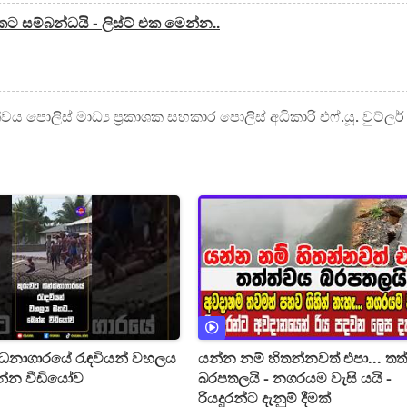
ට සම්බන්ධයි - ලිස්ට් එක මෙන්න..
ය පොලිස් මාධ්‍ය ප්‍රකාශක සහකාර පොලිස් අධිකාරි එෆ්.යූ. වුට්ලර්
න්ධනාගාරයේ රැඳවියන් වහලය
යන්න නම් හිතන්නවත් එපා... තත
න්න වීඩියෝව
බරපතලයි - නගරයම වැසි යයි -
රියදුරන්ට දැනුම් දීමක්