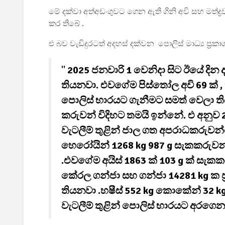
මේ දක්වා අත්අඩංගුවට ගෙන ඇති ගිනි අවි සහ මත්ද්‍
කර තිබේ .
එ බව වැඩිදුරටත් අදහස් දක්වන පොලිස් මාධ්‍ය ප
''
2025 ජනවාරි 1 වෙනිදා සිට ඊයේ දින 
තියනවා. එවගේම පිස්තෝල අවි 69 ක් ,
පොලිස් භාරයට ගැනීමට සමත් වෙලා ත
කරුවන් විදිහට තමයි ඉන්නේ. එ අනුව
වැටලීම් තුළින් ජාල ගත අපරාධකරුවන්ගේ 
හෙරෝයින් 1268 kg 987 g සැකකරුව
.එවගේම අයිස් 1863 ක් 103 g ක් ස
කේරල ගන්ජා සහ ගන්ජා 14281 kg ක 
තියනවා .හෂීස් 552 kg කොකේන් 32 kg
වැටලීම් තුළින් පොලිස් භාරයට අරගෙ