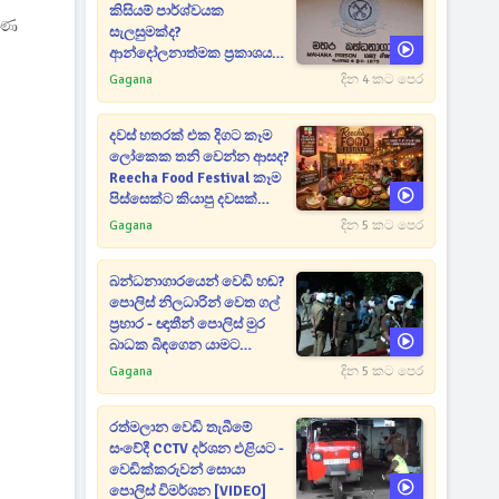
කිසියම් පාර්ශ්වයක
වරණ
සැලසුමක්ද?
ආන්දෝලනාත්මක ප්‍රකාශයක්
එළියට [VIDEO]
Gagana
දින 4 කට පෙර
දවස් හතරක් එක දිගට කෑම
ලෝකෙක තනි වෙන්න ආසද?
Reecha Food Festival කෑම
පිස්සෙක්ට කියාපු දවසක්
මෙන්න
Gagana
දින 5 කට පෙර
බන්ධනාගාරයෙන් වෙඩි හඬ?
පොලිස් නිලධාරින් වෙත ගල්
ප්‍රහාර - ඥාතීන් පොලිස් මුර
බාධක බිඳගෙන යාමට
උත්සාහයක [VIDEO]
Gagana
දින 5 කට පෙර
රත්මලාන වෙඩි තැබීමේ
සංවේදී CCTV දර්ශන එළියට -
වෙඩික්කරුවන් සොයා
පොලිස් විමර්ශන [VIDEO]