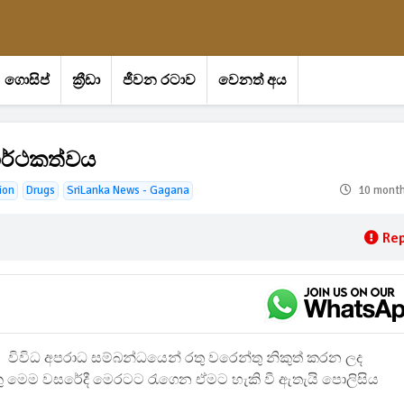
ගොසිප්
ක්‍රීඩා
ජීවන රටාව
වෙනත් අය
සාර්ථකත්වය
ion
Drugs
SriLanka News - Gagana
10 mont
Rep
විවිධ අපරාධ සම්බන්ධයෙන් රතු වරෙන්තු නිකුත් කරන ලද
 මෙම වසරේදී මෙරටට රැගෙන ඒමට හැකි වී ඇතැයි පොලිසිය