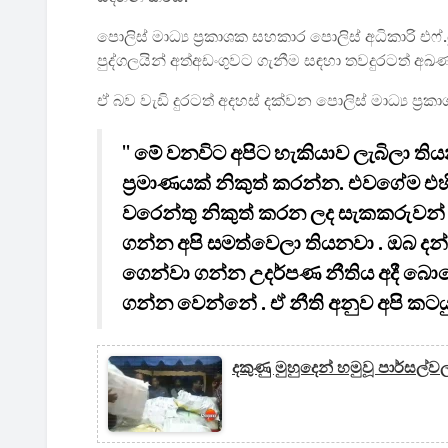
පොලිස් මාධ්‍ය ප්‍රකාශක සහකාර පොලිස් අධිකාරි එ
පුද්ගලයින් අත්අඩංගුවට ගැනීම සඳහා තවදුරටත් අඛණ
ඒ බව වැඩි දුරටත් අදහස් දක්වන පොලිස් මාධ්‍ය ප්‍රක
''
මේ වනවිට අපිට හැකියාව ලැබිලා ති
ප්‍රමාණයක් නිකුත් කරන්න. එවගේම එහි 
වරෙන්තු නිකුත් කරන ලද සැකකරුවන් හ
ගන්න අපි සමත්වෙලා තියනවා . ඔබ ද
ගෙන්වා ගන්න උදර්පණ නීතිය අදී බ
ගන්න වෙන්නේ . ඒ නීති අනුව අපි කට
දකුණු මුහුදෙන් හමුවූ පාර්සල්වල 