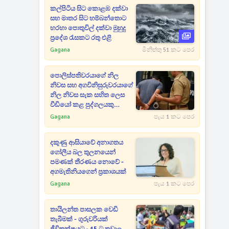
කල්පිටිය සිට කොළඹ දක්වා
සහ මාතර සිට හම්බන්තොට
හරහා පොතුවිල් දක්වා මුහුදු
ප්‍රදේශ රැසකට රතු එළි
Gagana
මිනිත්තු 51 කට පෙර
පොලිස්පතිවරයාගේ නිල
නිවස සහ අගවිනිසුරුවරයාගේ
නිල නිවස සැක සහිත ලෙස
වීඩියෝ කළ පුද්ගලයකු
අත්අඩංගුවට
Gagana
පැය 1 කට පෙර
දකුණු ආසියාවේ අනාගතය
ගෝලීය බල තුලනයෙන්
පමණක් තීරණය නොවේ -
අගමැතිනියගෙන් ප්‍රකාශයක්
Gagana
පැය 1 කට පෙර
තායිලන්ත පාසලක වෙඩි
තැබීමක් - ගුරුවරියක්