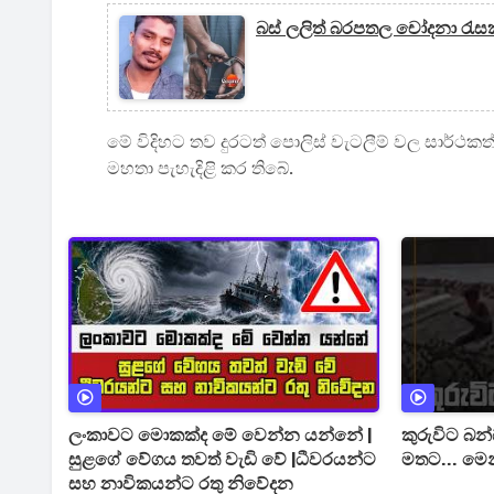
බස් ලලිත් බරපතල චෝදනා රැසක
මේ විදිහට තව දුරටත් පොලිස් වැටලීම් වල සාර්ථකත්ව
මහතා පැහැදිළි කර තිබේ.
ලංකාවට මොකක්ද මේ වෙන්න යන්නේ |
කුරුවිට බ
සුළගේ වේගය තවත් වැඩි වේ |ධීවරයන්ට
මතට... මෙ
සහ නාවිකයන්ට රතු නිවේදන