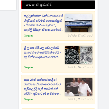
වෙනත් ප්‍රවෘත්ති
පල්ලන්සේන බන්ධනාගාරයේ
රැඳවියන් තවමත් නොසන්සුන්
- විශේෂ කාර්ය බලකාය,
කැරලි මර්දන ඒකකය මෙන්ම
ශ්‍රී ලංකා ගුවන් හමුදාව වහාම
Gagana
මිනිත්තු 27 කට පෙර
පැමිණෙයි
ශ්‍රී ලංකා රුපියල ඩොලරයට
සාපේක්ෂව ශක්තිමත් වෙයි -
අද විනිමය අගයන් මෙන්න
Gagana
මිනිත්තු 30 කට පෙර
පැය 24ක් යන්නත් කළින්
රටේම බන්ධනාගාර එක පිට
ඇවිලෙද්දි මැති සබේත් රත්
වෙයි - අධිකරණ ඇමතිගෙන්
පැහැදිලි කිරීමක් ඉල්ලයි
Gagana
මිනිත්තු 35 කට පෙර