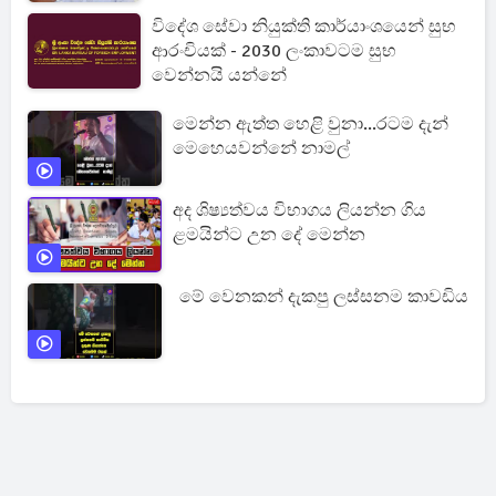
විදේශ සේවා නියුක්ති කාර්යාංශයෙන් සුභ
ආරංචියක් - 2030 ලංකාවටම සුභ
වෙන්නයි යන්නේ
මෙන්න ඇත්ත හෙළි වුනා...රටම දැන්
මෙහෙයවන්නේ නාමල්
අද ශිෂ්‍යත්වය විභාගය ලියන්න ගිය
ළමයින්ට උන දේ මෙන්න
මේ වෙනකන් දැකපු ලස්සනම කාවඩිය