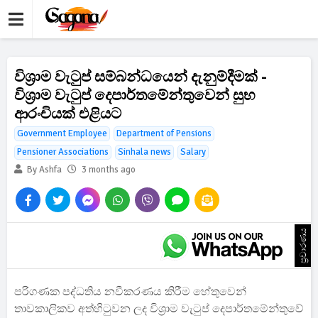
විශ්‍රාම වැටුප් සම්බන්ධයෙන් දැනුම්දීමක් -
විශ්‍රාම වැටුප් දෙපාර්තමේන්තුවෙන් සුභ
ආරංචියක් එළියට
Government Employee
Department of Pensions
Pensioner Associations
Sinhala news
Salary
By Ashfa
3 months ago
ප්‍රචාරණය
පරිගණක පද්ධතිය නවීකරණය කිරීම හේතුවෙන්
තාවකාලිකව අත්හිටුවන ලද විශ්‍රාම වැටුප් දෙපාර්තමේන්තුවේ