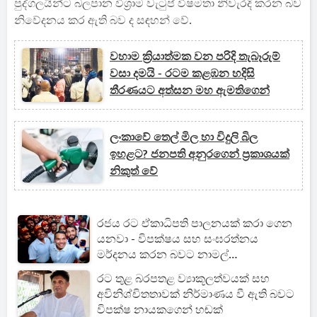
පුද්ගලයින්ට බලපාන විශ්‍රාම වැටුප් විෂමතා නිවැරදි කරන බව
නිවේදනය කර ඇති බව ද සඳහන් වේ.
වහාම ක්‍රියාත්මක වන පරිදි තැබෑරුම්
වසා දමයි - රටම කළඹන හදිසි
තීරණයට අත්සන මහ ඇමතිගෙන්
ලංකාවේ තෙල් මිල හා විදුලි බිල
ඉහළට? ජනපති අනුරගෙන් ප්‍රකාශයක්
නිකුත් වේ
රජය රට ඒකාධිපති පාලනයක් කරා ගෙන
යනවා - විපක්ෂය සහ සංඝරත්නය
මර්දනය කරන බවට නාමල්
රාජපක්ෂගෙන් තද බල චෝදනාවක්
රට තුළ බරපතළ ව්‍යාකූලත්වයක් සහ
අවිනිශ්චිතතාවක් නිර්මාණය වී ඇති බවට
විපක්ෂ නායකගෙන් හඬක්