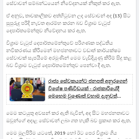
සේවාවන් සම්බන්ධයෙන් නිවේදනයක් නිකුත් කර ඇත.
ඒ අනුව, තාවකාලිකව අත්හිටුවන ලද සේවාවන් අද (13) සිට
සුපුරුදු පරිදි නැවත ආරම්භ කරන බව විශ්‍රාම වැටුප්
දෙපාර්තමේන්තුව නිවේදනය කර ඇත.
විශ්‍රාම වැටුප් දෙපාර්තමේන්තුවේ පරිගණක පද්ධතිය
නවීකරණය කිරීමෙන් මහජනතාවට වඩාත් කාර්යක්ෂම
සේවාවක් සැපයීමේ අරමුණින් මෙම වැඩිදියුණු කිරීම් සිදු කළ
බව විශ්‍රාම වැටුප් දෙපාර්තමේන්තුව පෙන්වා දී ඇත.
රාජ්‍ය සේවකයන්ට ජනපති අනුරගෙන්
විශේෂ පණිවිඩයක් - රාජකාරියේදී
මෙහෙම වුණොත් වහාම දැනුවත්
කරන්න
මෙම කටයුතු අවසන් කර ඇති බැවින්, අද සිට මහජනතාවට
ඔවුන්ගේ අදාළ සේවාවන් ලබා ගත හැකි බව ප්‍රකාශ කර ඇත.
මෙම මුලපිරීම යටතේ, 2019 හෝ ඊට පෙර විශ්‍රාම ගිය