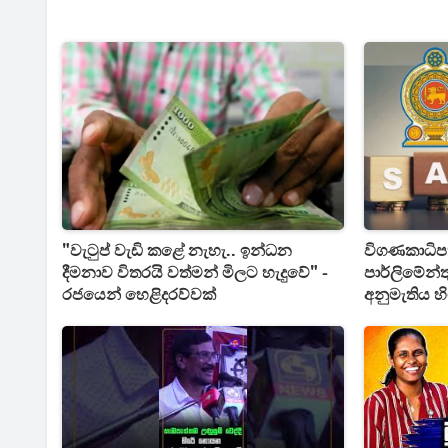
"වැටුප් වැඩි කළේ නැහැ.. ඉන්ධන
විගණකාධිප
දීමනාව විතරයි වත්මන් මිලට හැදුවේ" -
පාර්ලිමේන්
රජයෙන් හෙළිදරව්වක්
අනුමැතිය හ