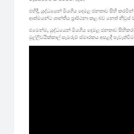
එහිදී, යුද්ධයෙන් මියගිය දෙමළ ජනතාව සිහි කරමින්
ආත්මයන්ට ශාන්තිය ප්‍රාර්ථනා කළ බව නෙත් නිවුස් 
එමෙන්ම, යුද්ධයෙන් මියගිය දෙමළ ජනතාව සිහිකර
මුල්ලිවයික්කාල් සැමරුම් ස්මාරකය අසළදී පැවැත්වී