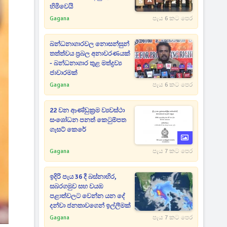
හිමිවෙයි
Gagana
පැය 6 කට පෙර
බන්ධනාගාරවල නොසන්සුන්
තත්ත්වය ප්‍රබල අනාවරණයක්
- බන්ධනාගාර තුළ මත්ද්‍රව්‍ය
ජාවාරමක්
Gagana
පැය 6 කට පෙර
22 වන ආණ්ඩුක්‍රම ව්‍යවස්ථා
සංශෝධන පනත් කෙටුම්පත
ගැසට් කෙරේ
Gagana
පැය 7 කට පෙර
ඉදිරි පැය 36 දී බස්නාහිර,
සබරගමුව සහ වයඹ
පළාත්වලට වෙන්න යන දේ
දන්වා ජනතාවගෙන් ඉල්ලීමක්
Gagana
පැය 7 කට පෙර