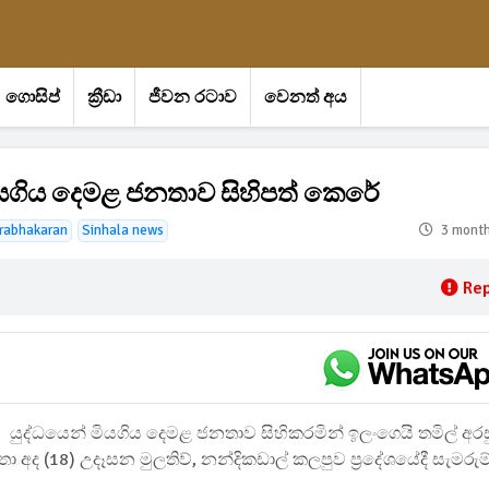
ගොසිප්
ක්‍රීඩා
ජීවන රටාව
වෙනත් අය
මියගිය දෙමළ ජනතාව සිහිපත් කෙරේ
Prabhakaran
Sinhala news
3 mont
Rep
යුද්ධයෙන් මියගිය දෙමළ ජනතාව සිහිකරමින් ඉලංගෙයි තමිල් අරස
හතා අද (18) උදෑසන මුලතිව්, නන්දිකඩාල් කලපුව ප්‍රදේශයේදී සැමරුම