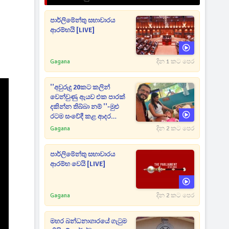
පාර්ලිමේන්තු සභාවාරය
ආරම්භයි [LIVE]
Gagana
දින 1 කට පෙර
''අවුරුදු 20කට කලින්
වෙන්වුණු ඇයව එක පාරක්
දකින්න තිබ්බා නම් ''-මුළු
රටම සංවේදී කළ ආදර
අමරණීය මතකය
Gagana
දින 2 කට පෙර
පාර්ලිමේන්තු සභාවාරය
ආරම්භ වෙයි [LIVE]
Gagana
දින 2 කට පෙර
මහර බන්ධනාගාරයේ ගැටුම