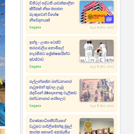
ඩිජිටල් පද්ධති යාවත්කාලීන
කිරීමක් නිසා මහජන
බැංකුවෙන් විශේෂ
නිවේදනයක්
Gagana
පැය 4 කට පෙර
ඉන්දු - ලංකා ටෙස්ට්
තරගාවලිය නොමිලේ
නැරඹීමට ප්‍රේක්ෂකයින්ට
අවස්ථාව
Gagana
පැය 5 කට පෙර
පල්ලන්සේන බන්ධනාගාර
ගැටුමෙන් තුවාල ලැබූ
රැඳවියන් 28දෙනෙකු වැලිකඩ
බන්ධනාගාර රෝහලට
Gagana
පැය 5 කට පෙර
විගණකාධිපතිවරියගේ
වැටුපට පාර්ලිමේන්තු මුදල්
කාරක සභාවේ අනුමැතිය