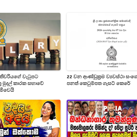
තිවරියගේ වැටුපට
22 වන ආණ්ඩුක්‍රම ව්‍යවස්ථා ස
තු මුදල් කාරක සභාවේ
පනත් කෙටුම්පත ගැසට් කෙරේ
ිමිවෙයි