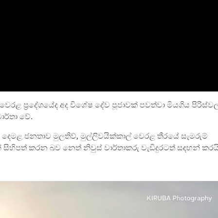
වෙරළ ප්‍රදේශයේද අද විශේෂ දේව පූජාවක් පවත්වා මියගිය පිරිස්ව
ාර්තා වේ.
දෙමළ ජනතාව මුලතිව්, මුල්ලිවයික්කාල් වෙරළ තීරයේ සැමරුම්
 සිහිපත් කරන බව නෙත් නිවුස් වාර්තාකරු වැඩිදුරටත් සඳහන් කරයි