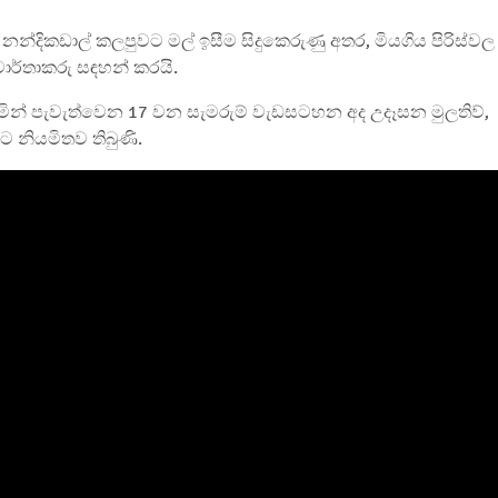
 නන්දිකඩාල් කලපුවට මල් ඉසීම සිදුකෙරුණු අතර, මියගිය පිරිස්වල
වාර්තාකරු සඳහන් කරයි.
මින් පැවැත්වෙන 17 වන සැමරුම් වැඩසටහන අද උදෑසන මුලතිව්,
මට නියමිතව තිබුණි.