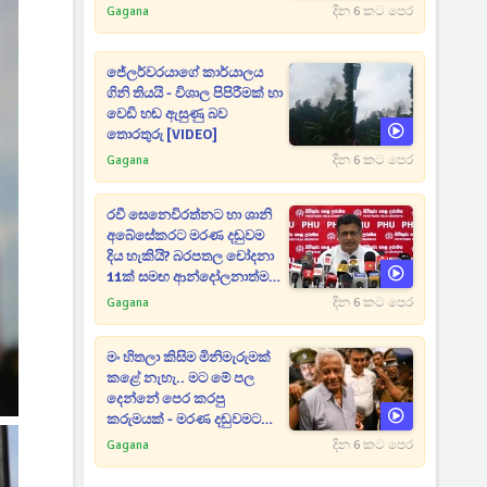
Gagana
දින 6 කට පෙර
ජේලර්වරයාගේ කාර්යාලය
ගිනි තියයි - විශාල පිපිරීමක් හා
වෙඩි හඬ ඇසුණු බව
තොරතුරු [VIDEO]
Gagana
දින 6 කට පෙර
රවී සෙනෙවිරත්නට හා ශානි
අබේසේකරට මරණ දඬුවම
දිය හැකියි? බරපතල චෝදනා
11ක් සමඟ ආන්දෝලනාත්මක
ප්‍රකාශයක් [VIDEO]
Gagana
දින 6 කට පෙර
මං හිතලා කිසිම මිනිමැරුමක්
කළේ නැහැ.. මට මේ පල
දෙන්නේ පෙර කරපු
කරුමයක් - මරණ දඬුවමට
කළින් කට ඇරපු පූජිත් හඬා
Gagana
දින 6 කට පෙර
වැටෙයි [VIDEO]