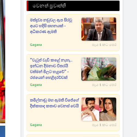
වෙනත් ප්‍රවෘත්ති
මත්ද්‍රව්‍ය නඩුවල ඇප සිරවූ
අයට හදිසි සහනයක් -
අධිකරණ ඇමති
Gagana
පැය 1 කට පෙර
"වැටුප් වැඩි කළේ නැහැ..
ඉන්ධන දීමනාව විතරයි
වත්මන් මිලට හැදුවේ" -
රජයෙන් හෙළිදරව්වක්
Gagana
පැය 1 කට පෙර
තමිල්නාඩු මහ ඇමති විජේගේ
දික්කසාද කතාව වෙනස් වෙයි
Gagana
පැය 1 කට පෙර