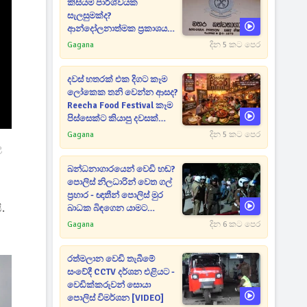
කිසියම් පාර්ශ්වයක
සැලසුමක්ද?
ආන්දෝලනාත්මක ප්‍රකාශයක්
එළියට [VIDEO]
Gagana
දින 5 කට පෙර
දවස් හතරක් එක දිගට කෑම
ලෝකෙක තනි වෙන්න ආසද?
Reecha Food Festival කෑම
පිස්සෙක්ට කියාපු දවසක්
මෙන්න
Gagana
දින 5 කට පෙර
ල
බන්ධනාගාරයෙන් වෙඩි හඬ?
පොලිස් නිලධාරින් වෙත ගල්
ප්‍රහාර - ඥාතීන් පොලිස් මුර
.
බාධක බිඳගෙන යාමට
උත්සාහයක [VIDEO]
Gagana
දින 6 කට පෙර
රත්මලාන වෙඩි තැබීමේ
සංවේදී CCTV දර්ශන එළියට -
වෙඩික්කරුවන් සොයා
පොලිස් විමර්ශන [VIDEO]