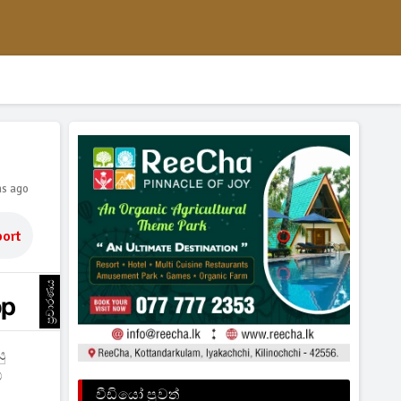
hs ago
ort
ප්‍රචාරණය
ු
්
වීඩියෝ පුවත්