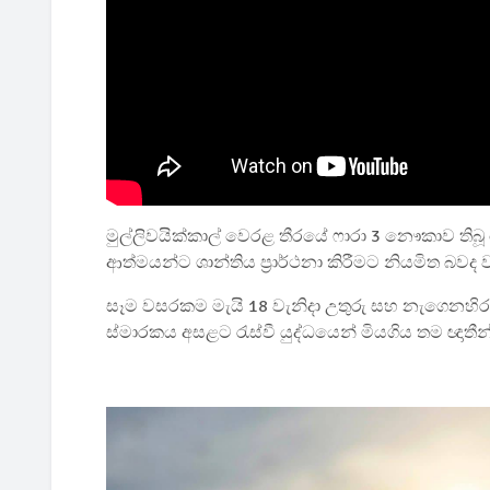
මුල්ලිවයික්කාල් වෙරළ තීරයේ ෆාරා 3 නෞකාව තිබූ 
ආත්මයන්ට ශාන්තිය ප්‍රාර්ථනා කිරීමට නියමිත බවද ව
සෑම වසරකම මැයි 18 වැනිදා උතුරු සහ නැගෙනහිර 
ස්මාරකය අසළට රැස්වී යුද්ධයෙන් මියගිය තම ඥාතීන්