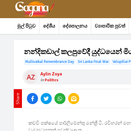
මුල් පිටුව
දේශීය
දේශපාලනය
ව්‍යාපාරික පුවත්
නන්දිකඩාල් කලපුවේදී යුද්ධයෙන් 
Mullivaikal Remembrance Day
Sri Lanka Final War
Velupillai 
Aylin Zoya
in
Politics
Share
කච්චි පක්ෂයේ පාර්ලිමේන්තු මන්ත්‍රී ටී. රවිහරන් ම
වැඩසටහනක් පවත්වා ඇත.