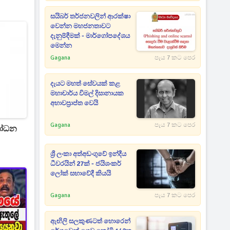
සයිබර් තර්ජනවලින් ආරක්ෂා
වෙන්න මහජනතාවට
දැනුම්දීමක් - මාර්ගෝපදේශය
මෙන්න
Gagana
පැය 7 කට පෙර
දැයට මහත් සේවයක් කළ
මහාචාර්ය විමල් දිසානායක
අභාවප්‍රාප්ත වෙයි
Gagana
පැය 7 කට පෙර
ංශෝධන
ශ්‍රී ලංකා අත්අඩංගුවේ ඉන්දීය
ධීවරයින් 27ක් - ජයිශංකර්
ලෝක් සභාවේදී කියයි
Gagana
පැය 7 කට පෙර
ඇඟිලි සලකුණටත් හොරෙන්