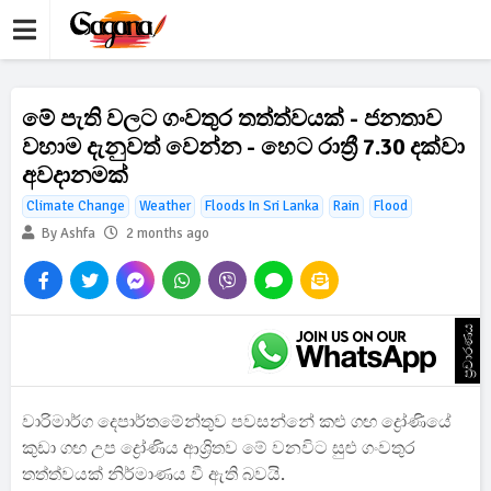
මේ පැති වලට ගංවතුර තත්ත්වයක් - ජනතාව
වහාම දැනුවත් වෙන්න - හෙට රාත්‍රී 7.30 දක්වා
අවදානමක්
Climate Change
Weather
Floods In Sri Lanka
Rain
Flood
By Ashfa
2 months ago
ප්‍රචාරණය
වාරිමාර්ග දෙපාර්තමේන්තුව පවසන්නේ කළු ගඟ ද්‍රෝණියේ
කුඩා ගඟ උප ද්‍රෝණිය ආශ්‍රිතව මේ වනවිට සුළු ගංවතුර
තත්ත්වයක් නිර්මාණය වී ඇති බවයි.