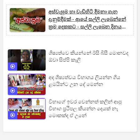
අස්වැසුම හා වැඩිහිටි දීමනා ගැන
දැනුම්දීමක් - ආයේ සල්ලි ලැබෙන්නේ
ක්‍රම දෙකකට - සල්ලි ලැබෙන දිනය
මෙන්න
ශිෂ්‍යත්වෙ කියන්නේ ඊසි බීසී මොනවද
ඕවා සිප්පි කෑලි
අද ශිෂ්‍යත්වය විභාගය ලියන්න ගිය
ළමයින්ට උන දේ මෙන්න
විභාගේ ඉවර වෙන්නත් කලින් ආපු
විභාග ප්‍රථිපල කියන්න දෙයක් නෑ
මොකක්ද ඒ උනේ