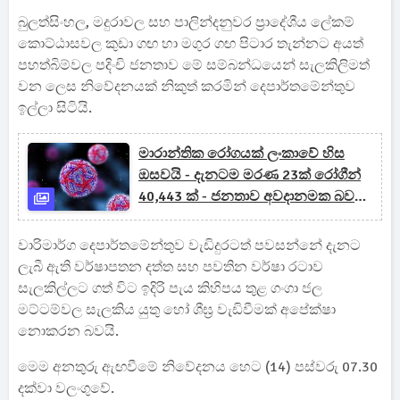
බුලත්සිංහල, මදුරාවල සහ පාලින්දනුවර ප්‍රාදේශීය ලේකම්
කොට්ඨාසවල කුඩා ගඟ හා මගුර ගඟ පිටාර තැන්නට අයත්
පහත්බිම්වල පදිංචි ජනතාව මේ සම්බන්ධයෙන් සැලකිලිමත්
වන ලෙස නිවේදනයක් නිකුත් කරමින් දෙපාර්තමේන්තුව
ඉල්ලා සිටියි.
මාරාන්තික රෝගයක් ලංකාවේ හිස
ඔසවයි - දැනටම මරණ 23ක් රෝගීන්
40,443 ක් - ජනතාව අවදානමක බව
සෞඛ්‍ය අංශ හෙළිකරයි
වාරිමාර්ග දෙපාර්තමේන්තුව වැඩිදුරටත් පවසන්නේ දැනට
ලැබී ඇති වර්ෂාපතන දත්ත සහ පවතින වර්ෂා රටාව
සැලකිල්ලට ගත් විට ඉදිරි පැය කිහිපය තුළ ගංගා ජල
මට්ටම්වල සැලකිය යුතු හෝ ශීඝ්‍ර වැඩිවීමක් අපේක්ෂා
නොකරන බවයි.
මෙම අනතුරු ඇඟවීමේ නිවේදනය හෙට (14) පස්වරු 07.30
දක්වා වලංගුවේ.