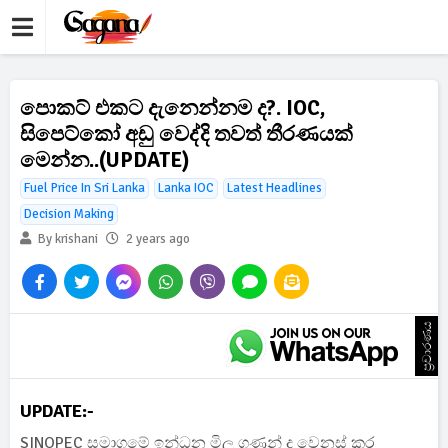
පොකට් එකට දැනෙන්නම ද?. IOC,
සිපෙට්කෝ අඩු වෙද්දි තවත් තීරණයක්
මෙන්න..(UPDATE)
Fuel Price In Sri Lanka
Lanka IOC
Latest Headlines
Decision Making
By krishani
2 years ago
ප්‍රචාරණය
UPDATE:-
SINOPEC සමාගමේ ඉන්ධන මිල ගණන් ද වෙනස් කර