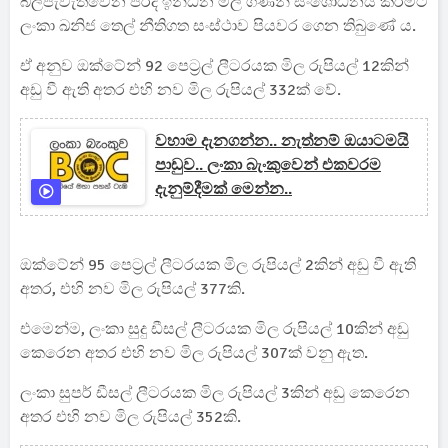
බලපැවැත්වෙන පරිදි ඉන්ධන මිල ගණන් සංශෝධනය කිරීමට
ලංකා ඛනිජ තෙල් නීතිගත සංස්ථාව පියවර ගෙන තිබුණේ ය.
ඒ අනුව ඔක්ටේන් 92 පෙට්‍රල් ලීටරයක මිල රුපියල් 12කින්
අඩු වී ඇති අතර එහි නව මිල රුපියල් 332ක් වේ.
වහාම දැනගන්න.. නැත්නම් ඔයාටමයි
පාඩුව.. ලංකා බැංකුවෙන් එකවරම
දැනුම්දීමක් මෙන්න..
ඔක්ටේන් 95 පෙට්‍රල් ලීටරයක මිල රුපියල් 2කින් අඩු වී ඇති
අතර, එහි නව මිල රුපියල් 377කි.
එමෙන්ම, ලංකා සුදු ඩීසල් ලීටරයක මිල රුපියල් 10කින් අඩු
කෙරෙන අතර එහි නව මිල රුපියල් 307ක් වනු ඇත.
ලංකා සුපර් ඩීසල් ලීටරයක මිල රුපියල් 3කින් අඩු කෙරෙන
අතර එහි නව මිල රුපියල් 352කි.