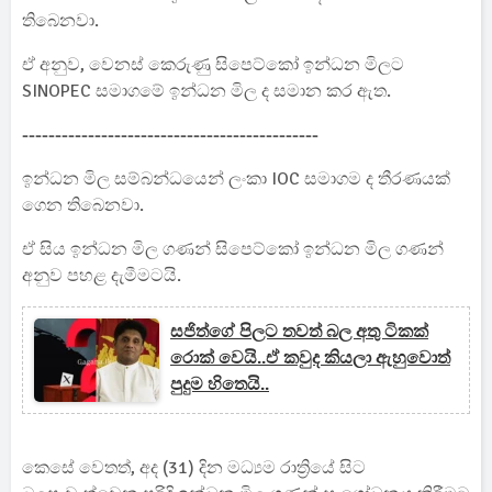
තිබෙනවා.
ඒ අනුව, වෙනස් කෙරුණු සිපෙට්කෝ ඉන්ධන මිලට
SINOPEC සමාගමේ ඉන්ධන මිල ද සමාන කර ඇත.
---------------------------------------------
ඉන්ධන මිල සම්බන්ධයෙන් ලංකා IOC සමාගම ද තීරණයක්
ගෙන තිබෙනවා.
ඒ සිය ඉන්ධන මිල ගණන් සිපෙට්කෝ ඉන්ධන මිල ගණන්
අනුව පහළ දැමීමටයි.
සජිත්ගේ පිලට තවත් බල අතු ටිකක්
රොක් වෙයි..ඒ කවුද කියලා ඇහුවොත්
පුදුම හිතෙයි..
කෙසේ වෙතත්, අද (31) දින මධ්‍යම රාත්‍රියේ සිට