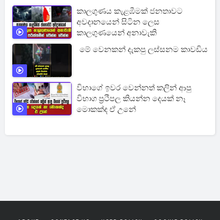
කාලගුණය කැළඹීමක් ජනතාවට
අවදානයෙන් සිටින ලෙස
කාලගුණයෙන් අනාවැකි
මේ වෙනකන් දැකපු ලස්සනම කාවඩිය
විභාගේ ඉවර වෙන්නත් කලින් ආපු
විභාග ප්‍රථිපල කියන්න දෙයක් නෑ
මොකක්ද ඒ උනේ