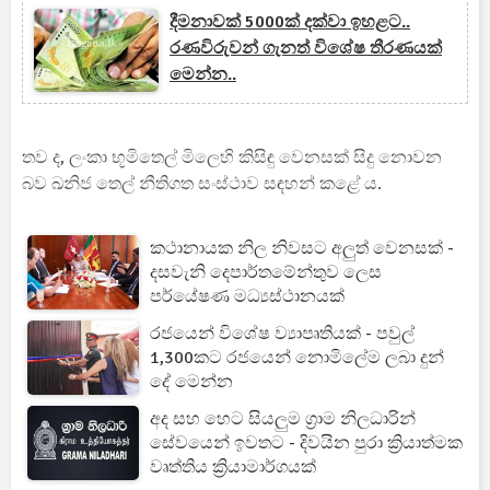
දීමනාවක් 5000ක් දක්වා ඉහළට..
රණවිරුවන් ගැනත් විශේෂ තීරණයක්
මෙන්න..
තව ද, ලංකා භූමිතෙල් මිලෙහි කිසිඳු වෙනසක් සිදු නොවන
බව ඛනිජ තෙල් නීතිගත සංස්ථාව සඳහන් කළේ ය.
කථානායක නිල නිවසට අලුත් වෙනසක් -
දසවැනි දෙපාර්තමේන්තුව ලෙස
පර්යේෂණ මධ්‍යස්ථානයක්
රජයෙන් විශේෂ ව්‍යාපෘතියක් - පවුල්
1,300කට රජයෙන් නොමිලේම ලබා දුන්
දේ මෙන්න
අද සහ හෙට සියලුම ග්‍රාම නිලධාරින්
සේවයෙන් ඉවතට - දිවයින පුරා ක්‍රියාත්මක
වෘත්තිය ක්‍රියාමාර්ගයක්