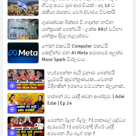
හිටපු අයට සුබ ආරංචියක් - අද 12 ට
රැකියා රැසකට වෙබ් ද්වාරය විවෘතයි
ගුණාත්මක බිත්තර වී හදන්න නවීන
යන්ත්‍රයක් ගෙන්වයි - ලක්ෂ 88ක් වටිනා
යන්ත්‍රය දිවුලපැලැස්සට
ෆෝන් එකටයි Computer එකටයි
කෙලින්ම එන AI Meta සමාගමේ අලුත්ම
Muse Spark විප්ලවය
හැප්පෙන්න බැරි වුනාම බෙන්ජයි
ට්‍රැම්පයි කුමන්ත්‍රණයක...වෙනත්
විදිහකින් ඉරානය වට්ටන්න ප්ලැනක්..
හස්බන් රට යද්දී අඬන ආණ්ඩුව | Adai
Edai | Ep 24
මෙන්න ඊළඟ බිල්ල ? | පාතාලේ යුද්ධය
ඇරඹෙයි ! | සෙව්වන්දි හිරේ යද්දී
අරගෙන ගිය බෑග් එක ?