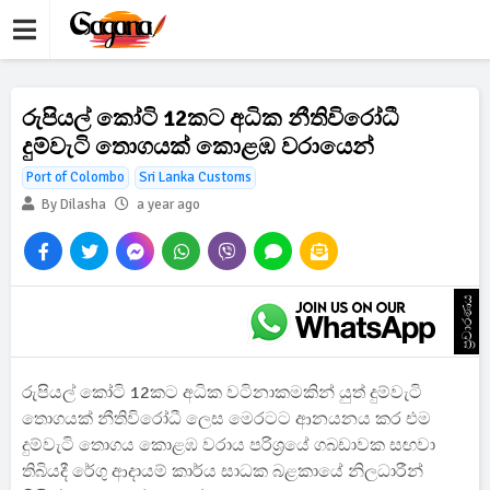
රුපියල් කෝටි 12කට අධික නීතිවිරෝධී
දුම්වැටි තොගයක් කොළඹ වරායෙන්
Port of Colombo
Sri Lanka Customs
By Dilasha
a year ago
ප්‍රචාරණය
රුපියල් කෝටි 12කට අධික වටිනාකමකින් යුත් දුම්වැටි
තොගයක් නීතිවිරෝධී ලෙස මෙරටට ආනයනය කර එම
දුම්වැටි තොගය කොළඹ වරාය පරිශ්‍රයේ ගබඩාවක සඟවා
තිබියදී රේගු ආදායම් කාර්ය සාධක බළකායේ නිලධාරීන්