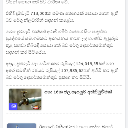
විසින් සොයා ගත් බව වාර්තා වේ.
එහිදී දුම්වැටි 713,000ක පමණ තොගයක් සොයා ගෙන ඇති
බව රේගු නිලධාරීන් සඳහන් කළේය.
මෙම දුම්වැටි එක්සත් අරාබි එමීර් රාජයේ සිට පාදුක්ක
ප්‍රදේශයේ සමාගමකට ආනයනය කරන ලද භාණ්ඩ ඇසුරුම්
තුළ සඟවා තිබියදී සොයා ගත් බව රේගු දෙපාර්තමේන්තුව
සඳහන් කර සිටියේය.
අදාළ දුම්වැටි වල වටිනාකම රුපියල් 124,019,554ක් වන
අතර එමඟින් රජයට රුපියල් 107,985,621ක් අහිමි කර ඇති
බව රේගු දෙපාර්තමේන්තුව ප්‍රකාශ කර සිටියි.
පැය 16ක ජල සැපයුම අත්හිටුවීමක්
ඊශ්‍රායල් රැකියාවකට පැන ගන්න බලන්