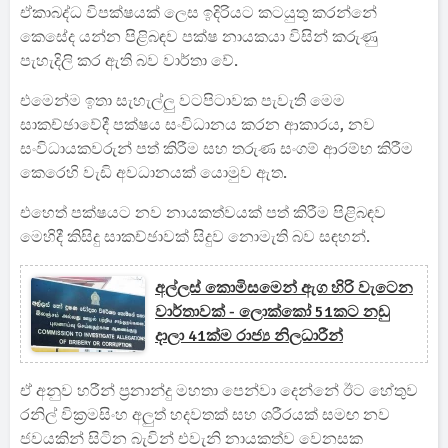
ඒකාබද්ධ විපක්ෂයක් ලෙස ඉදිරියට කටයුතු කරන්නේ
කෙසේද යන්න පිළිබඳව පක්ෂ නායකයා විසින් කරුණු
පැහැදිලි කර ඇති බව වාර්තා වේ.
එමෙන්ම ඉතා සැහැල්ලු වටපිටාවක පැවැති මෙම
සාකච්ඡාවේදී පක්ෂය සංවිධානය කරන ආකාරය, නව
සංවිධායකවරුන් පත් කිරීම සහ තරුණ සංගම් ආරම්භ කිරීම
කෙරෙහි වැඩි අවධානයක් යොමුව ඇත.
එහෙත් පක්ෂයට නව නායකත්වයක් පත් කිරීම පිළිබඳව
මෙහිදී කිසිදු සාකච්ඡාවක් සිදුව නොමැති බව සඳහන්.
අල්ලස් කොමිසමෙන් ඇග හිරි වැටෙන
වාර්තාවක් - ලොක්කෝ 51කට නඩු
දාලා 41ක්ම රාජ්‍ය නිලධාරීන්
ඒ අනුව හරීන් ප්‍රනාන්දු මහතා පෙන්වා දෙන්නේ ඊට හේතුව
රනිල් වික්‍රමසිංහ අලුත් හදවතක් සහ ශරීරයක් සමඟ නව
ජවයකින් සිටින බැවින් එවැනි නායකත්ව වෙනසක