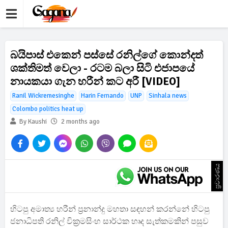
බයිපාස් එකෙන් පස්සේ රනිල්ගේ කොන්දත්
ශක්තිමත් වෙලා - රටම බලා සිටි එජාපයේ
නායකයා ගැන හරීන් කට අරී [VIDEO]
Ranil Wickremesinghe
Harin Fernando
UNP
Sinhala news
Colombo politics heat up
By Kaushi
2 months ago
ප්‍රචාරණය
හිටපු අමාත්‍ය හරීන් ප්‍රනාන්දු මහතා සඳහන් කරන්නේ හිටපු
ජනාධිපති රනිල් වික්‍රමසිංහ සාර්ථක හෘද සැත්කමකින් පසුව