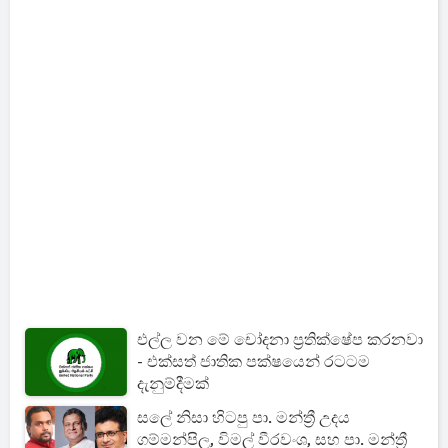
එල්ල වන මේ චෝදනා ප්‍රතික්ෂේප කරනවා
- එක්සත් ජාතික පක්ෂයෙන් රටටම
දැනුම්දීමක්
සලේ නිසා හිටපු පා. මන්ත්‍රී උදය
ගම්මන්පිල, විමල් වීරවංශ, සහ පා. මන්ත්‍රී