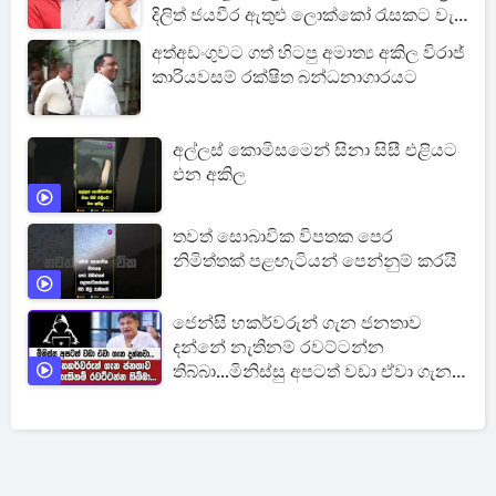
දිලිත් ජයවීර ඇතුළු ලොක්කෝ රැසකට වැඩ
වැරදෙයි
අත්අඩංගුවට ගත් හිටපු අමාත්‍ය අකිල විරාජ්
කාරියවසම් රක්ෂිත බන්ධනාගාරයට
අල්ලස් කොමිසමෙන් සිනා සිසී එළියට
එන අකිල
තවත් සොබාවික විපතක පෙර
නිමිත්තක් පළඟැටියන් පෙන්නුම් කරයි
ජෙන්සි හකර්වරුන් ගැන ජනතාව
දන්නේ නැතිනම් රවට්ටන්න
තිබ්බා...මිනිස්සු අපටත් වඩා ඒවා ගැන
දන්නවා...