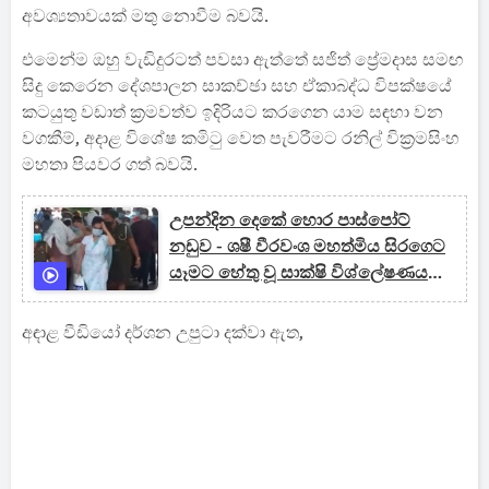
අවශ්‍යතාවයක් මතු නොවීම බවයි.
එමෙන්ම ඔහු වැඩිදුරටත් පවසා ඇත්තේ සජිත් ප්‍රේමදාස සමඟ
සිදු කෙරෙන දේශපාලන සාකච්ඡා සහ ඒකාබද්ධ විපක්ෂයේ
කටයුතු වඩාත් ක්‍රමවත්ව ඉදිරියට කරගෙන යාම සඳහා වන
වගකීම්, අදාළ විශේෂ කමිටු වෙත පැවරීමට රනිල් වික්‍රමසිංහ
මහතා පියවර ගත් බවයි.
උපන්දින දෙකේ හොර පාස්පෝට්
නඩුව - ශෂී වීරවංශ මහත්මිය සිරගෙට
යෑමට හේතු වූ සාක්ෂි විශ්ලේෂණය
මෙන්න
අඳාළ වීඩියෝ දර්ශන උපුටා දක්වා ඇත,