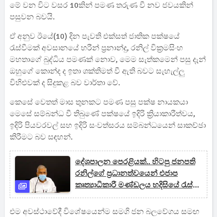
මේ වන විට වසර 10කින් පමණ තරුණ වී නව ජවයකින්
පසුවන බවයි.
ඒ අනුව ඊයේ(10) දින පැවති එක්සත් ජාතික පක්ෂයේ
රැස්වීමක් අවසානයේ හරීන් ප්‍රනාන්දු, රනිල් වික්‍රමසිංහ
මහතාගේ බුද්ධිය පමණක් නොව, මෙම සැත්කමෙන් පසු දැන්
ඔහුගේ කොන්ද ද ඉතා ශක්තිමත් වී ඇති බවට සැහැල්ලු
විහිළුවක් ද සිදුකළ බව වාර්තා වේ.
කෙසේ වෙතත් මාස තුනකට පමණ පසු පක්ෂ නායකයා
මෙසේ සම්බන්ධ වී තිබුණේ පක්ෂයේ ඉදිරි ක්‍රියාකාරීත්වය,
ඉදිරි පියවරවල් සහ ඉදිරි සංවත්සරය සම්බන්ධයෙන් සාකච්ඡා
කිරීමට බව සඳහන්.
දේශපාලන පෙරළියක්.. හිටපු ජනපති
රනිල්ගේ ප්‍රධානත්වයෙන් එජාප
කෘත්‍යාධිකාරී මණ්ඩලය හදිසියේ රැස්වූ
හේතුව
එම අවස්ථාවේදී විශේෂයෙන්ම සමගි ජන බලවේගය සමඟ