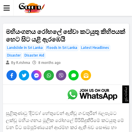
මහියංගනය රෝහලේ සේවා කටයුතු කිහිපයක්
හෙට සිට යළි ඇරඹෙයි
Landslide In Sri Lanka
Floods In Sri Lanka
Latest Headlines
Disaster
Disaster Aid
By R.rishma
8 months ago
ප්‍රචාරණය
සුළිකුණාටු 'දිට්වා' හේතුවෙන් ඇතිවූ ගංවතුරින් බලපෑමට
ලක්වූ මහියංගනය මූලික රෝහලේ පිරිසිදුකිරීමේ කටයුතු මේ
වන විට සම්පූර්ණයෙන් ආරම්භ කර ඇති බව සෞඛ්‍ය හා