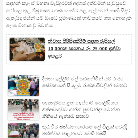
සඳහන් කළ ඒ මහතා වැඩිදුරටත් අදහස් දක්වමින් පැවසුවේ
රෝහල තුළ තිබූ ඖෂධ ගබඩාවන්ට ජල ගැල්මෙන් හානි සිදුව
ඇතැයිද එයින් යම් ඖෂධ ප්‍රමාණයක් භාවිතයට ගත නොහැකි
ලෙස විනාශ වූ බවත්ය.
නිවාස පිරිසිදුකිරීම් සඳහා රුපියල්
10,000ක සහනය රු. 25,000 දක්වා
ඉහළට
දීමනා ඉල්ලීම් මුල් කරගනිමින් මේ රාජ්‍ය
සේවකයන් සියලුම රාජකාරිවලින් ඉවතට
හැඳුනුම්පත ළඟ නැත්නම් පොලීසියට
අත්අඩංගුවට ගන්න පුළුවන්ද? මෙන්න
නීතියේ ඇත්තම කතාව
කුරුවිට බන්ධනාගාරයම ලේ විලක් වෙද්දී
තත්ත්වය පාලනයට වෙඩි තබයි