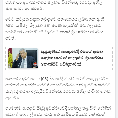
ජනමාධ්‍ය අමාත්‍යාංශයේ ලේකම් විශේෂඥ වෛද්‍ය අනිල්
ජාසිංහ මහතා පවසයි.
මෙම කටයුතු සඳහා හමුදාවේ සහයෝගය ලබාගෙන ඇති
අතර, රුපියල් මිලියන 5ක පමණ වැයකින් රෝහල යථා
තත්ත්වයට පත්කිරීමේ වැඩසටහනක් ක්‍රියාත්මක වෙමින්
පවතී.
සුළිකුණාටු ආපදාවේදී රජයේ ආපදා
කළමනාකරණ සැලැස්ම ක්‍රියාත්මක
නොකිරීම චෝදනාවක්
කෙසේ නමුත් හෙට (03) දිනයේදී බාහිර රෝගී අංශ, ප්‍රාථමික
සත්කාර සහ හදිසි සේවාවන් සම්පූර්ණයෙන් ආරම්භ කිරීමට
කටයුතු යොදා ඇතැයිද විශේෂඥ වෛද්‍ය අනිල් ජාසිංහ මහතා
පැවසීය.
එමෙන්ම ආපදාව සිදුවූ අවස්ථාවේදී රෝහල තුළ සිටි රෝගීන්
වෙනත් රෝහල් වෙත මාරු කර යැවීමට පියවර ගත් බවත්