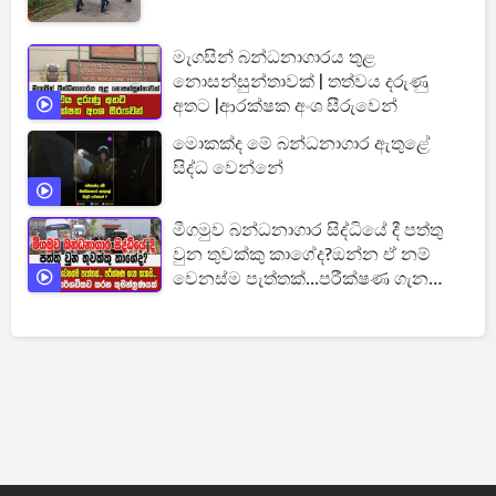
මැගසින් බන්ධනාගාරය තුළ
නොසන්සුන්තාවක් | තත්වය දරුණු
අතට |ආරක්ෂක අංශ සීරුවෙන්
මොකක්ද මේ බන්ධනාගාර ඇතුළේ
සිද්ධ වෙන්නේ
මීගමුව බන්ධනාගාර සිද්ධියේ දී පත්තු
වුන තුවක්කු කාගේද?ඔන්න ඒ නම්
වෙනස්ම පැත්තක්...පරීක්ෂණ ගැන
සැකයි.