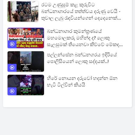
ගෑස්
රටම උණුසුම් කළ කුරුවිට
බන්ධනාගාරයේ තත්ත්වය දරුණු වෙයි -
තුවාල ලැබු රැඳවියන්ගෙන් දෙදෙනෙක්
ජීවිතක්ෂයට [UPDATE]
බන්ධනාගාර කුමන්ත්‍රණයේ
මහමොලකරු මහින්ද ද? ලොකු
සැලසුමක් තියෙනවා කිව්වේ මේකද
කියල සැකයක්...
පල්ලන්සේන බන්ධනගරය ඉදිරියේ
පොලිසියෙන් ලොකු සද්දයක්..!
හිරේ නොයන දරුවෝ හදන්න ඕන
හැටි ටිල්වින් කියයි