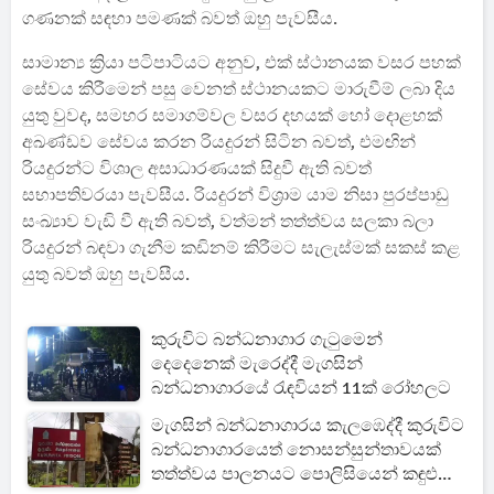
ගණනක් සඳහා පමණක් බවත් ඔහු පැවසීය.
සාමාන්‍ය ක්‍රියා පටිපාටියට අනුව, එක් ස්ථානයක වසර පහක්
සේවය කිරීමෙන් පසු වෙනත් ස්ථානයකට මාරුවීම් ලබා දිය
යුතු වුවද, සමහර සමාගම්වල වසර දහයක් හෝ දොළහක්
අඛණ්ඩව සේවය කරන රියදුරන් සිටින බවත්, එමඟින්
රියදුරන්ට විශාල අසාධාරණයක් සිදුවී ඇති බවත්
සභාපතිවරයා පැවසීය. රියදුරන් විශ්‍රාම යාම නිසා පුරප්පාඩු
සංඛ්‍යාව වැඩි වී ඇති බවත්, වත්මන් තත්ත්වය සලකා බලා
රියදුරන් බඳවා ගැනීම කඩිනම් කිරීමට සැලැස්මක් සකස් කළ
යුතු බවත් ඔහු පැවසීය.
කුරුවිට බන්ධනාගාර ගැටුමෙන්
දෙදෙනෙක් මැරෙද්දී මැගසින්
බන්ධනාගාරයේ රැඳවියන් 11ක් රෝහලට
මැගසින් බන්ධනාගාරය කැලඹෙද්දී කුරුවිට
බන්ධනාගාරයෙත් නොසන්සුන්තාවයක්
තත්ත්වය පාලනයට පොලිසියෙන් කඳුළු