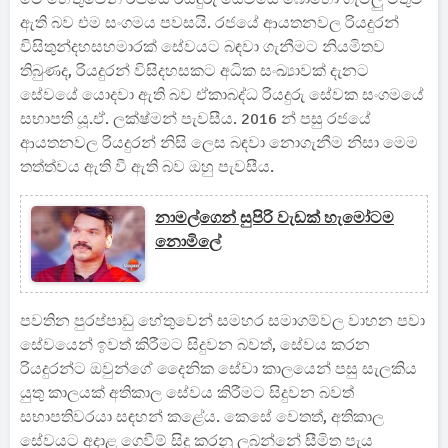
ඇති බව එම සංගමය පවසයි. රජයේ ආයතනවල රියදුරන්
විසිතුන්දහසහමාරක් සේවයට බඳවා ගැනීමට නියමිතව
තිබුණද, රියදුරන් විසිදහසකට අධික සංඛ්‍යාවක් දැනට
සේවයේ යොදවා ඇති බව ඒකාබද්ධ රියදුරු සේවක සංගමයේ
සභාපති යූ.ඒ. ලක්ෂ්මන් පැවසීය. 2016 න් පසු රජයේ
ආයතනවල රියදුරන් නිසි ලෙස බඳවා නොගැනීම නිසා මෙම
තත්ත්වය ඇති වී ඇති බව ඔහු පැවසීය.
නාමල්ගෙන් සුපිරි වැඩක් හැමෝටම
නොමිලේ
පවතින පුරප්පාඩු හේතුවෙන් සමහර සමාගම්වල වාහන පවා
සේවයෙන් ඉවත් කිරීමට සිදුවන බවත්, සේවය කරන
රියදුරන්ට ඔවුන්ගේ දෛනික සේවා කාලයෙන් පසු සැලකිය
යුතු කාලයක් අතිකාල සේවය කිරීමට සිදුවන බවත්
සභාපතිවරයා සඳහන් කළේය. කෙසේ වෙතත්, අතිකාල
සේවයට අදාළ ගෙවීම් සිදු කරනු ලබන්නේ සීමිත පැය