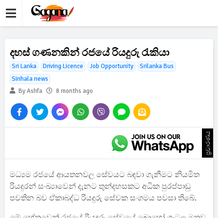
දහස් ගණනකින් රජයේ රියදුරු රැකියා
Sri Lanka
Driving Licence
Job Opportunity
Srilanka Bus
Sinhala news
By Ashfa
8 months ago
ප්‍රචාරණය
මධ්‍යම රජයේ ආයතනවල සේවයට බඳවා ගැනීමට නියමිත
රියදුරන් සංඛ්‍යාවෙන් දැනට තුන්දහසකට අධික පුරප්පාඩු
පවතින බව ඒකාබද්ධ රියදුරු සේවක සංගමය පවසා තිබේ.
මේ හේතුවෙන් රජයේ රියදුරු සේවයේ බොහෝ ගැටලු මතුව