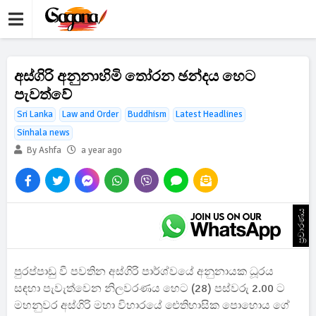
අස්ගිරි අනුනාහිමි තෝරන ඡන්දය හෙට
පැවත්වේ
Sri Lanka
Law and Order
Buddhism
Latest Headlines
Sinhala news
By Ashfa
a year ago
ප්‍රචාරණය
පුරප්පාඩු වී පවතින අස්ගිරි පාර්ශ්වයේ අනුනායක ධූරය
සඳහා පැවැත්වෙන නිලවරණය හෙට (28) පස්වරු 2.00 ට
මහනුවර අස්ගිරි මහා විහාරයේ ඓතිහාසික පොහොය ගේ