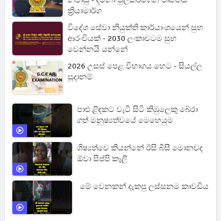
නිවාඩු - දීමනා මුල්කරගෙන වෘත්තීය
ක්‍රියාමාර්ග
විදේශ සේවා නියුක්ති කාර්යාංශයෙන් සුභ
ආරංචියක් - 2030 ලංකාවටම සුභ
වෙන්නයි යන්නේ
2026 උසස් පෙළ විභාගය හෙට - සියල්ල
සූදානම්
පාළු ළිඳකට වැටී සිටි කිඹුලෙකු බේරා
ගත් මනුෂ්‍යත්වයේ මෙහෙයුම
ශිෂ්‍යත්වෙ කියන්නේ ඊසි බීසී මොනවද
ඕවා සිප්පි කෑලි
මේ වෙනකන් දැකපු ලස්සනම කාවඩිය