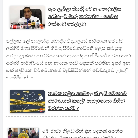
ඇප ලැබිලා තියද්දී වෙන පෞද්ගලික
රෝහලට මාරු කරගන්න - වෛද්‍ය
රුක්ෂාන් බෙල්ලන
පල්ලකැලේ නාලන්දා බෞද්ධ විද්‍යාලයේ නිර්මාතෘ මෙන්ම
අස්ගිරි මහා පිරිවෙනි හිටපු පිරිවෙනාධිපති ලෙස කටයුතු
කරනු ලැබුවේ නාරම්පනාවේ ආනන්ද නාහිමියන්ය වන අතර
අස්ගිරි පාර්ශ්වයේ අනු නායක පදවි දෙකක් පවතින අතර ඉන්
එක් පදවියක වර්තමානයේ වැඩසිටින්නේ වේඬරුවේ උපාලි
නාහිමියන් ය.
නාවික හමුදා සෙබළෙක් ඇයි මෙහෙම
අපරාධයක් කලේ? පැහැරගෙන ගිහින්
මරන්න තරම් ?
මේ රාජ්‍ය නිලධාරීන් දින දෙකක් අසනීප