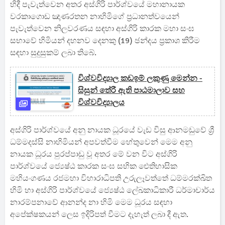
හිදී පැවැත්වෙන අතර අස්ගිරි පාර්ශ්වයේ මහානායක
වරකාගොඩ ඤාණරතන නාහිමිගේ ප්‍රධානත්වයෙන්
පැවැත්වෙන නිලවරණය සඳහා අස්ගිරි කාරක මහා සංඝ
සභාවේ හිමියන් දහනව දෙනකු (19) ඡන්දය ප්‍රකාශ කිරීම
සඳහා සුදුසුකම් ලබා තිබේ.
විශ්වවිද්‍යාල කඩඉම් ලකුණු මෙන්න -
සිසුන් තේරී ඇති පාඨමාලාව සහ
විශ්වවිද්‍යාලය
අස්ගිරි පාර්ශ්වයේ අනු නායක ධූරයේ වැඩ විසු ආනමඩුවේ ශ්‍රී
ධම්මදස්සි නාහිමියන් අපවත්වීම හේතුවෙන් මෙම අනු
නායක ධූරය පුරප්පාඩු වූ අතර මේ වන විට අස්ගිරි
පාර්ශ්වයේ ජ්‍යෙෂ්ඨ කාරක සංඝ සභික ඓතිහාසික
මහියංගණය රජමහා විහාරාධිපති උරුලෑවත්තේ ධම්මරක්ඛිත
හිමි හා අස්ගිරි පාර්ශ්වයේ ජ්‍යෙෂ්ඨ ලේඛකාධිකාරී ධර්මාචාර්ය
නාරම්පනාවේ ආනන්ද නා හිමි මෙම ධූරය සඳහා
අපේක්ෂකයන් ලෙස ඉදිරිපත් වීමට දැහැත් ලබා දී ඇත.