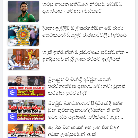
හිටපු නායක ෂකීබ්ගේ නිවසට බෝම්බ
ප්‍රහාරයක් - මෙන්න විස්තරේ
දීමනා ඉල්ලීම් මුල් කරගනිමින් මේ රාජ්‍ය
සේවකයන් සියලුම රාජකාරිවලින් ඉවතට
හැකි ඉක්මනින් මැතිවරණය පවත්වන්න -
ඉන්දියාවෙන් ශ්‍රී ලංකා රජයට ඉල්ලීමක්
මුලාසුනට මන්ත්‍රී අර්ජුනාගෙන්
තර්ජනාත්මක ප්‍රකාශ...මොනවා වුනත්
කරන්න පුළුවන් ද?
මීගමුව බන්ධනාගාර සිද්ධියේ දී පත්තු
වුන තුවක්කු කාගේද?ඔන්න ඒ නම්
වෙනස්ම පැත්තක්...පරීක්ෂණ ගැන
සැකයි.
ලෝක විනාශයක් අත ළඟ එනවද ?
අධික උණුසුමෙන් 20ක්