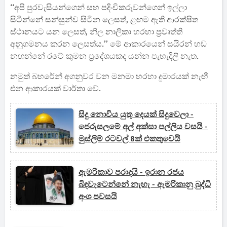
‘‘අපි පුරවැසියන්ගෙන් සහ පදිංචිකරුවන්ගෙන් ඉල්ලා
සිටින්නේ සන්සුන්ව සිටින ලෙසත්, ළඟම ඇති ආරක්ෂිත
ස්ථානයට යන ලෙසත්, නිල නාලිකා හරහා ප්‍රවෘත්ති
අනුගමනය කරන ලෙසත්ය.’’ මේ ආකාරයෙන් සයිරන් හඬ
නඟන්නේ රටේ කුමන ප්‍රදේශයකද යන්න පැහැදිලි නැත.
නමුත් බහරේන් අගනුවර වන මනමා හරහා දුමාරයක් නැඟී
එන ආකාරයක් වාර්තා වේ.
සිදු නොවිය යුතු දෙයක් සිදුවෙලා -
ජෙරුසලමේ අල් අක්සා පල්ලිය වසයි -
මුස්ලිම් රටවල් 8ක් එකතුවෙයි
ඇමරිකාව පරාදයි - ඉරාන රජය
බිඳවැටෙන්නේ නැහැ - ඇමරිකානු බුද්ධි
අංශ පවසයි