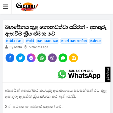
බහරේනය තුළ නොනවත්වා සයිරන් - අනතුරු
ඇඟවීම් ක්‍රියාත්මක වේ
Middle East
World
Iran-Israel War
Israel-Iran conflict
Bahrain
By Ashfa
5 months ago
ප්‍රචාරණය
බහරේන් අභ්‍යන්තර කටයුතු අමාත්‍යාංශය පවසන්නේ රට තුළ
අනතුරු ඇඟවීම් ක්‍රියාත්මක කර ඇති බවයි.
X හි සටහනක මෙසේ සඳහන් වේ.