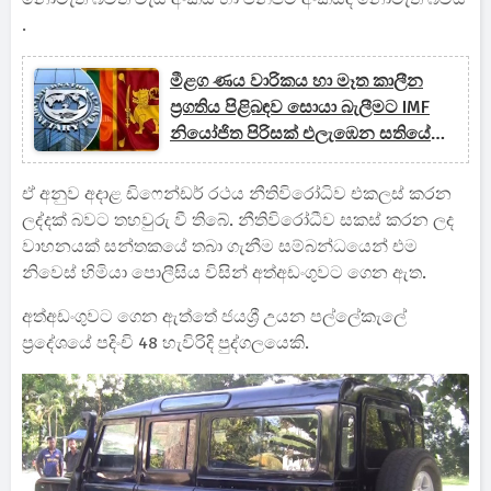
.
මීළග ණය වාරිකය හා මෑත කාලීන
ප්‍රගතිය පිළිබඳව සොයා බැලීමට IMF
නියෝජිත පිරිසක් එලැඹෙන සතියේ
දිවයිනට..
ඒ අනුව අදාළ ඩිෆෙන්ඩර් රථය නීතිවිරෝධිව එකලස් කරන
ලද්දක් බවට තහවුරු වී තිබේ. නීතිවිරෝධීව සකස් කරන ලද
වාහනයක් සන්තකයේ තබා ගැනීම සම්බන්ධයෙන් එම
නිවෙස් හිමියා පොලීසිය විසින් අත්අඩංගුවට ගෙන ඇත.
අත්අඩංගුවට ගෙන ඇත්තේ ජයශ්‍රී උයන පල්ලේකැලේ
ප්‍රදේශයේ පදිංචි 48 හැවිරිදි පුද්ගලයෙකි.