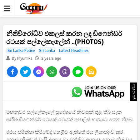
නීතිවිරෝධීව එකලස් කරන ලද ඩිෆෙන්ඩර්
රථයක් පල්ලේකැලේන් ..(PHOTOS)
Sri Lanka Police
Sri Lanka
Latest Headlines
By Piyumika
2 years ago
ප්‍රචාරණය
මහනුවර පල්ලේකැලේ ප්‍රදේශයේ නිවසක් තුළ තිබී සැක
සහිත ඩිෆෙන්ඩර් රථයක් රථයක් පොලිස් භාරයට ගෙන තිබේ.
රථය පරික්ෂා කිරීමේදි හෙළිව ඇත්තේ එය ලියාපදිංචි කර
නොමැති බවත් චැසි අංකය හා එන්ජිම් අංකයද නොමැති බවය