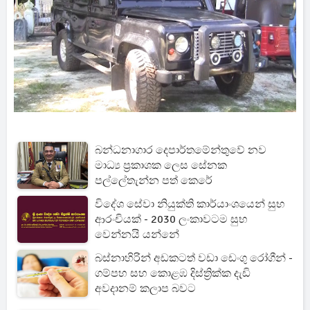
බන්ධනාගාර දෙපාර්තමේන්තුවේ නව
මාධ්‍ය ප්‍රකාශක ලෙස සේනක
පල්ලේතැන්න පත් කෙරේ
විදේශ සේවා නියුක්ති කාර්යාංශයෙන් සුභ
ආරංචියක් - 2030 ලංකාවටම සුභ
වෙන්නයි යන්නේ
බස්නාහිරින් අඩකටත් වඩා ඩෙංගු රෝගීන් -
ගම්පහ සහ කොළඹ දිස්ත්‍රික්ක දැඩි
අවදානම් කලාප බවට