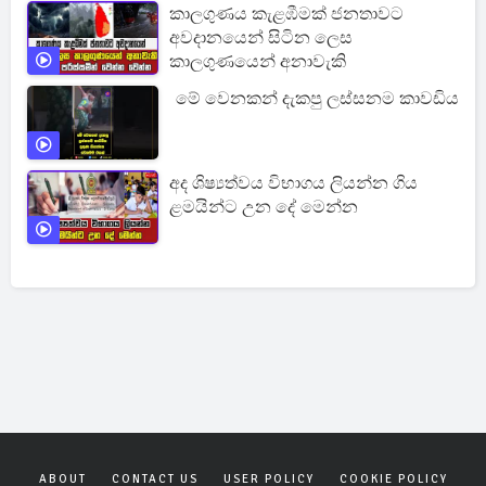
කාලගුණය කැළඹීමක් ජනතාවට
අවදානයෙන් සිටින ලෙස
කාලගුණයෙන් අනාවැකි
මේ වෙනකන් දැකපු ලස්සනම කාවඩිය
අද ශිෂ්‍යත්වය විභාගය ලියන්න ගිය
ළමයින්ට උන දේ මෙන්න
ABOUT
CONTACT US
USER POLICY
COOKIE POLICY