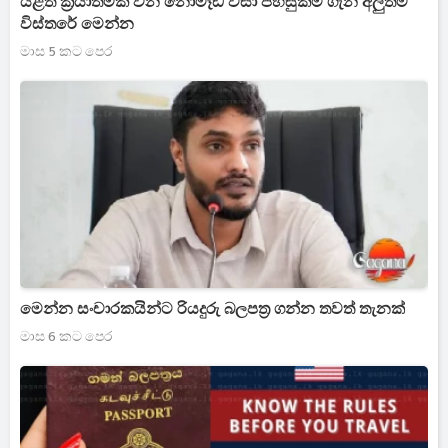
යළිත් ක්‍රියාත්මක වන නොමෑඩ් වීසා පහසුකම් ගැන අලුත්ම
විස්තරේ මෙන්න
මාස 5 කට පෙර
මෙන්න සංචාරකයින්ට රියදුරු බලපත්‍ර ගන්න තවත් තැනක්
මාස 6 කට පෙර