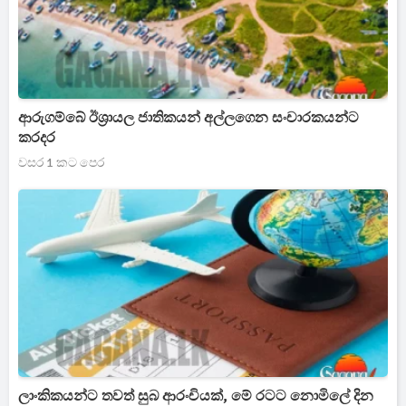
ආරුගම්බේ ඊශ්‍රායල ජාතිකයන් අල්ලගෙන සංචාරකයන්ට
කරදර
වසර 1 කට පෙර
ලාංකිකයන්ට තවත් සුබ ආරංචියක්, මේ රටට නොමිලේ දින