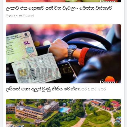
ලංකාව එක දෙයකට සනී වහ වැටිලා - මෙන්න විස්තරේ
මාස 11 කට පෙර
ලයිසන් ගැන අලුත් වුණු නීතිය මෙන්න
වසර 1 කට පෙර