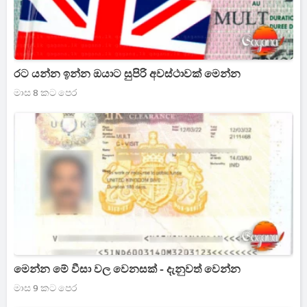
රට යන්න ඉන්න ඔයාට සුපිරි අවස්ථාවක් මෙන්න
මාස 8 කට පෙර
මෙන්න මේ වීසා වල වෙනසක් - දැනුවත් වෙන්න
මාස 9 කට පෙර