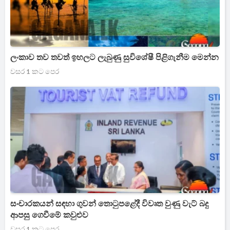
ලංකාව තව තවත් ඉහලට ලැබුණු සුවිශේෂී පිළිගැනීම මෙන්න
වසර 1 කට පෙර
සංචාරකයන් සඳහා ගුවන් තොටුපළේදී විවෘත වුණු වැට් බදු
ආපසු ගෙවීමේ කවුළුව
වසර 1 කට පෙර