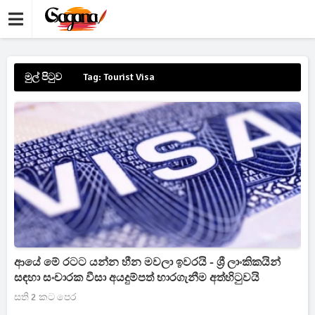
මුල් පිටුව
Tag: Tourist Visa
ආයේ මේ රටට යන්න හීන මවලා ඉවරයි - ශ්‍රී ලාංකිකයින්
සඳහා සංචාරක වීසා අයදුම්පත් භාරගැනීම අත්හිටුවයි
සති 2 කට පෙර