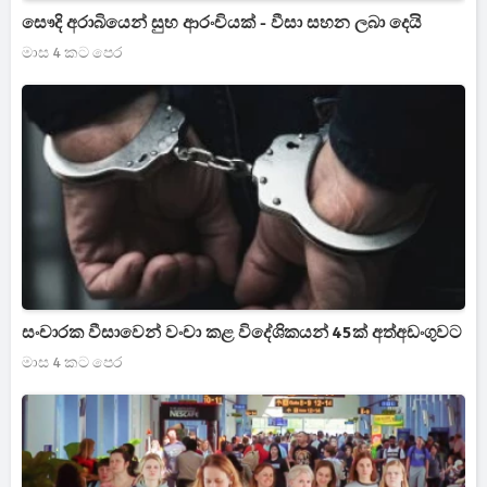
සෞදි අරාබියෙන් සුභ ආරංචියක් - වීසා සහන ලබා දෙයි
මාස 4 කට පෙර
සංචාරක වීසාවෙන් වංචා කළ විදේශිකයන් 45ක් අත්අඩංගුවට
මාස 4 කට පෙර