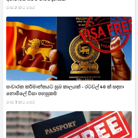
මාස 2 කට පෙර
සංචාරක කර්මාන්තයට සුබ කාලයක් - රටවල් 40 ක් සඳහා
නොමිලේ වීසා පහසුකම්
මාස 3 කට පෙර