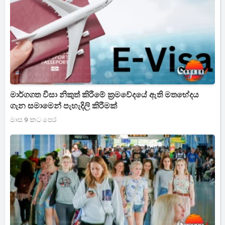
මාර්ගගත වීසා නිකුත් කිරීමේ ක්‍රමවේදයේ ඇති මතභේදය
ගැන සමාමෙන් පැහැදිලි කිරීමක්
මාස 9 කට පෙර