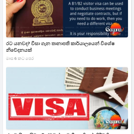
රට යනවද? වීසා ගැන තානාපති කාර්යාලයෙන් විශේෂ
නිවේදනයක්
මාස 6 කට පෙර