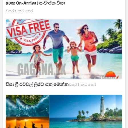
90ක On-Arrival සංචාරක වීසා
වසර 1 කට පෙර
වීසා ෆ්‍රී රටවල් ලිස්ට් එක මෙන්න
වසර 1 කට පෙර