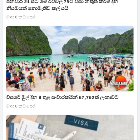
ජනවාරි 21 සිට මේ රටවල් 75ට වීසා නිකුත් කිරීම දින
නියමයක් නොමැතිව කල් යයි
මාස 6 කට පෙර
වසරේ මුල් දින 8 තුළ සංචාරකයින් 67,762ක් ලංකාවට
මාස 6 කට පෙර