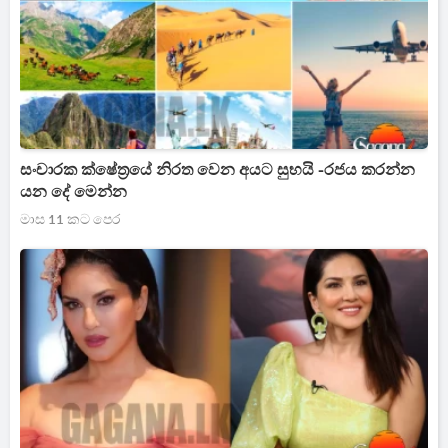
සංචාරක ක්ෂේත්‍රයේ නිරත වෙන අයට සුභයි -රජය කරන්න
යන දේ මෙන්න
මාස 11 කට පෙර