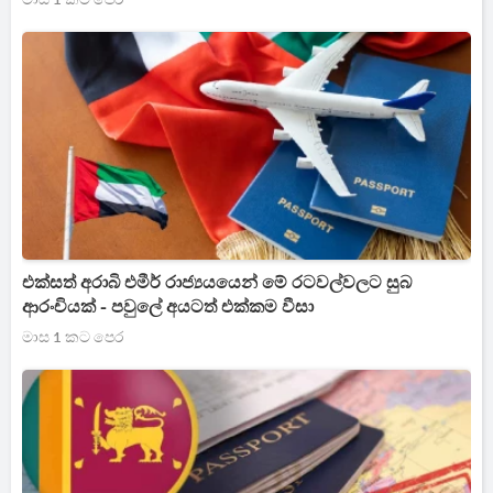
එක්සත් අරාබි එමීර් රාජ්‍යයයෙන් මේ රටවල්වලට සුබ
ආරංචියක් - පවුලේ අයටත් එක්කම වීසා
මාස 1 කට පෙර