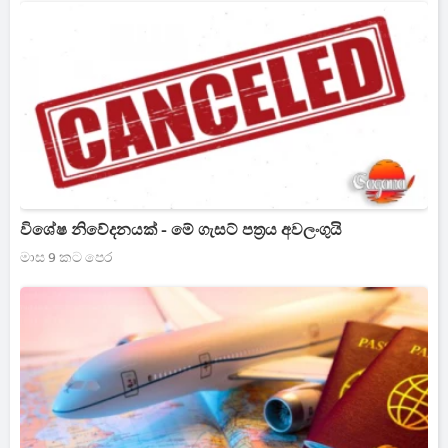
විශේෂ නිවේදනයක් - මේ ගැසට් පත්‍රය අවලංගුයි
මාස 9 කට පෙර