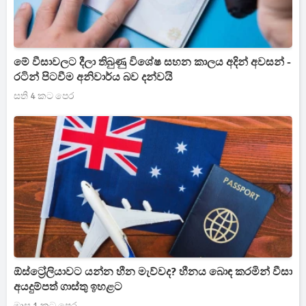
මේ වීසාවලට දීලා තිබුණු විශේෂ සහන කාලය අදින් අවසන් -
රටින් පිටවීම අනිවාර්ය බව දන්වයි
සති 4 කට පෙර
ඕස්ට්‍රේලියාවට යන්න හීන මැව්වද? හීනය බොඳ කරමින් වීසා
අයදුම්පත් ගාස්තු ඉහළට
මාස 1 කට පෙර