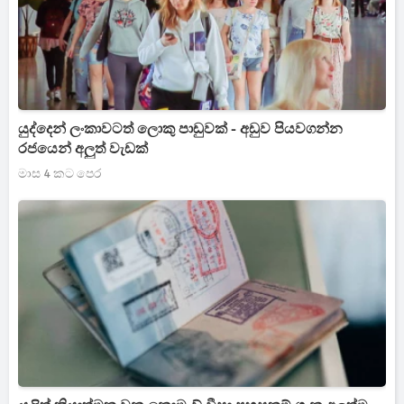
යුද්දෙන් ලංකාවටත් ලොකු පාඩුවක් - අඩුව පියවගන්න
රජයෙන් අලුත් වැඩක්
මාස 4 කට පෙර