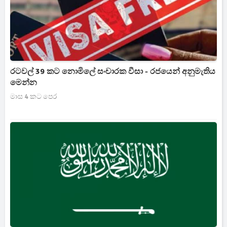
රටවල් 39 කට නොමිලේ සංචාරක වීසා - රජයෙන් අනුමැතිය
මෙන්න
මාස 4 කට පෙර