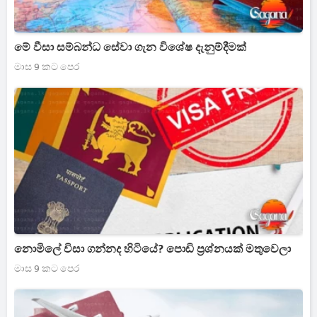
මේ වීසා සම්බන්ධ සේවා ගැන විශේෂ දැනුම්දීමක්
මාස 9 කට පෙර
නොමිලේ විසා ගන්නද හිටියේ? පොඩි ප්‍රශ්නයක් මතුවෙලා
මාස 9 කට පෙර