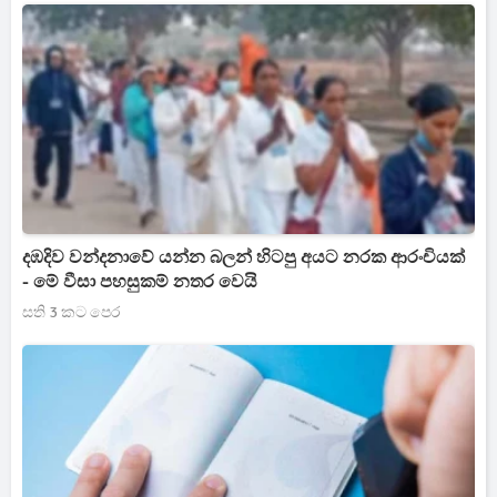
දඹදිව වන්දනාවේ යන්න බලන් හිටපු අයට නරක ආරංචියක්
- මේ වීසා පහසුකම් නතර වෙයි
සති 3 කට පෙර