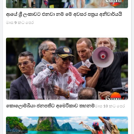
ආයේ ශ්‍රී ලංකාවට එනවා නම් මේ අවසර පත්‍රය අනිවාර්යයි
මාස 9 කට පෙර
කොලොම්බියා ජනපතිට අමෙරිකාව තහනම්
මාස 10 කට පෙර