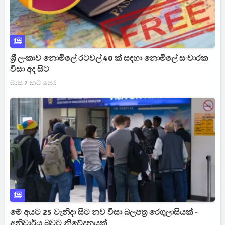
ශ්‍රී ලංකාව නොමිලේ රටවල් 40 ක් සඳහා නොමිලේ සංචාරක
වීසා අද සිට
මාස 2 කට පෙර
මේ අයට 25 වැනිදා සිට නව වීසා බලපත්‍ර රෙගුලාසියක් -
අනිවාර්ය බවට නිවේදනයක්