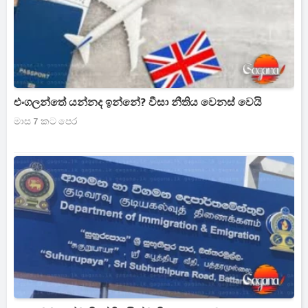
එංගලන්තේ යන්නද ඉන්නේ? වීසා නීතිය වෙනස් වෙයි
මාස 7 කට පෙර