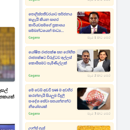
පොලිස්පතිවරයාට තර්ජනය
කළැයි කියන සාගර
කාරියවසම්ගේ ප්‍රකාශය
සම්බන්ධයෙන් මාධ්‍ය
ආයතනවලටත් නියෝගයක්
Gagana
පැය 1 කට පෙර
යෝෂිත රාජපක්ෂ සහ රෝහිත
රාජපක්ෂට විරුද්ධව අල්ලස්
කොමිසමට පැමිණිල්ලක්
Gagana
පැය 2 කට පෙර
ුසල්
මේ වෙබ් අඩවි 146 ම අවහිර
කරන්නැයි සියලුම විදුලි
ශතකයක්
සංදේශ සේවා සපයන්නන්ට
නියෝගයක්
Gagana
පැය 3 කට පෙර
ලාෆ්ස් ගැස්