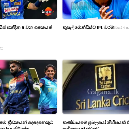
ඩිස් එක්දින 6 වන ශතකයත්
කුසල් මෙන්ඩිස්ට IPL වරම්
වසර 1 
ෙර
ිතම ක්‍රීඩකයන් දෙදෙනෙකුට
කණ්ඩායමේ ප්‍රබලයෝ කිහිපයක් එ