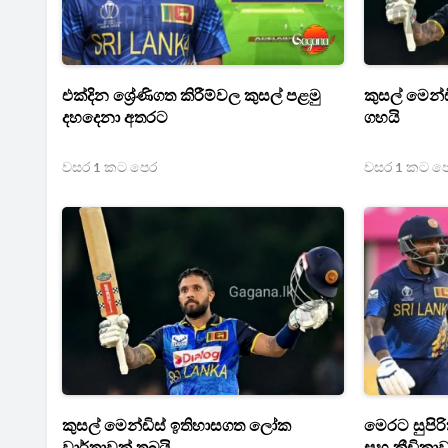
එක්දින ශ්‍රේණිගත කිරීම්වල කුසල් පළමු
කුසල් මෙන්
දහදෙනා අතරට
ගහයි
වසර 1 කට පෙර
වසර 1 කට ප
කුසල් මෙන්ඩිස් ඉතිහාසගත ලෝක
මෙරට සුපිර