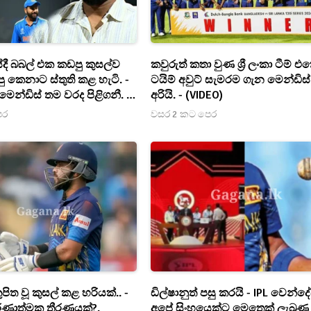
ී බබල් එක කඩපු කුසල්ව
කවුරුත් කතා වුණ ශ්‍රී ලංකා ටීම් එ
ු කෙනාට ස්තුති කළ හැටි. -
ටයිම් අවුට් සැමරම ගැන මෙන්ඩිස
ම මෙන්ඩිස් තම වරද පිළිගනී. -
අරියි. - (VIDEO)
ෙර
වසර 2 කට පෙර
ුපිත වූ කුසල් කළ හරියක්.. -
ඩිල්ෂානුත් පසු කරයි - IPL වෙන්දේ
ීරණාත්මක තීරණයක්?.
අපේ සිංහයෙක්ට මෙතෙක් ලැබුණ 