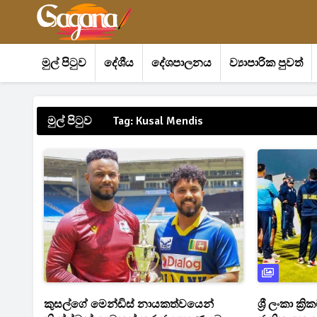
මුල් පිටුව
දේශීය
දේශපාලනය
ව්‍යාපාරික පුවත්
මුල් පිටුව
Tag: Kusal Mendis
කුසල්ගේ මෙන්ඩිස් නායකත්වයෙන්
ශ්‍රී ලංකා ක්