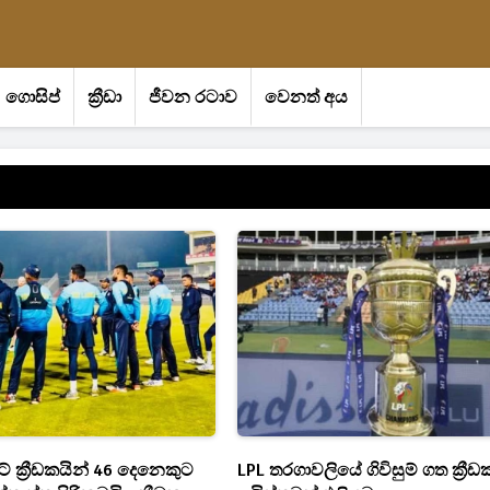
ගොසිප්
ක්‍රීඩා
ජීවන රටාව
වෙනත් අය
‍රිකට් ක්‍රීඩකයින් 46 දෙනෙකුට
LPL තරගාවලියේ ගිවිසුම් ගත ක්‍රීඩ