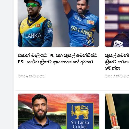
එෂාන් මාලිංගට IPL සහ කුසල් මෙන්ඩිස්ට
කුසල් මෙන්ඩි
PSL යන්න ක්‍රිකට් ආයතනයෙන් අවසර
ක්‍රිකට් තර
මෙන්න
මාස 4 කට පෙර
මාස 7 කට ප