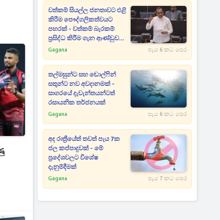
වත්කම් සියල්ල ජනතාවට එළි
කිරීම පෞද්ගලිකත්වයට
පහරක් - වත්කම් බැරකම්
ප්‍රසිද්ධ කිරීම ගැන ආණ්ඩුව
ගන්න යන අලුත්ම තීරණය
Gagana
පැය 6 කට පෙර
මෙන්න
තල්මසුන්ට සහ ඩොල්ෆින්
සතුන්ට නව අවදානමක් -
සාගරයේ දැවැන්තයන්ටත්
රසායනික තර්ජනයක්
Gagana
පැය 6 කට පෙර
අද රාත්‍රීයේත් තවත් පැය 7ක
ජල කප්පාදුවක් - මේ
ණු
ප්‍රදේශවලට විශේෂ
දැනුම්දීමක්
Gagana
පැය 7 කට පෙර