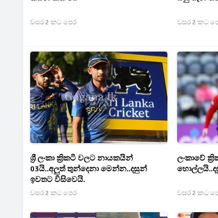
වසර 2 කට පෙර
වසර 2 කට ප
ශ්‍රී ලංකා ක්‍රිකටි වලට නායකයින්
ලංකාවේ ක්‍ර
03යි..අලුත් තුන්දෙනා මෙන්න..දසුන්
හොල්ලයි..ද
ඉවතට විසිවෙයි.
වසර 2 කට පෙර
වසර 2 කට ප