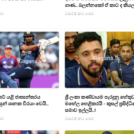
ගාණ.. බලන්නකෝ ඒ කාට ද කියලා
(PHOTOS/UPDATE)
ෙර
වසර 2 කට පෙර
ිකට් යළි ජාත්‍යන්තරය
ශ්‍රී ලංකා කණ්ඩායම පැරදුනු හේතු
සුන් ශානක වීරයා වෙයි..
මහේල හෙළිකරයි - කුසල් ප්‍රසිද්ධ
සමාව ඉල්ලයි..!
ෙර
වසර 2 කට පෙර