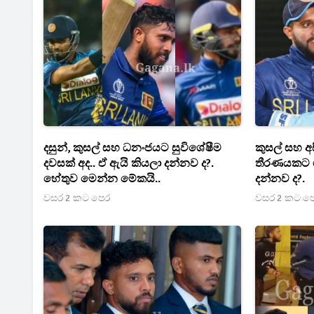
දසුන්, කුසල් සහ ධනංජයට සුවිශේෂීම
කුසල් සහ 
දවසක් අද.. ඒ ඇයි කියලා දන්නව ද?.
තීරණයකට ගි
හේතුව මෙන්න මේකයි..
දන්නව ද?.
වසර 2 කට පෙර
වසර 2 කට ප