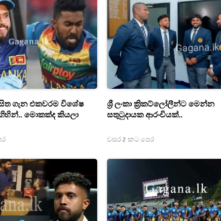
අසිත ගැන එකවරම විශේෂ
ශ්‍රී ලංකා ක්‍රිකට්ලෝලීන්ට මෙන්න
හින්.. මොකක්ද කියලා
සතුටුදායක ආරංචියක්..
ෙර
වසර 2 කට පෙර