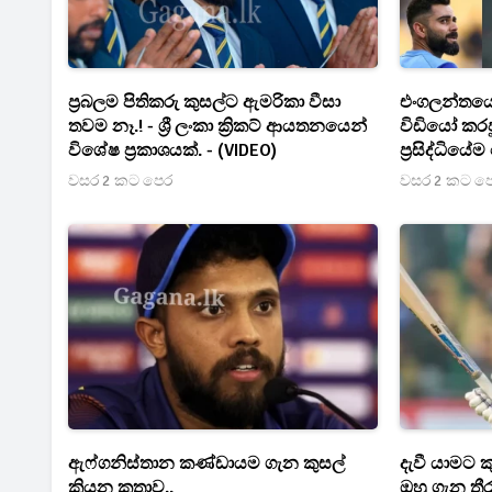
ප‍්‍රබලම පිතිකරු කුසල්ට ඇමරිකා වීසා
එංගලන්තයේද
තවම නෑ.! - ශ්‍රී ලංකා ක්‍රිකට් ආයතනයෙන්
විඩියෝ කරප
විශේෂ ප්‍රකාශයක්. - (VIDEO)
ප්‍රසිද්ධියේ
(VIDEO)
වසර 2 කට පෙර
වසර 2 කට ප
ඇෆ්ගනිස්තාන කණ්ඩායම ගැන කුසල්
දැවී යාමට ක
කියන කතාව..
ඔහු ගැන ත