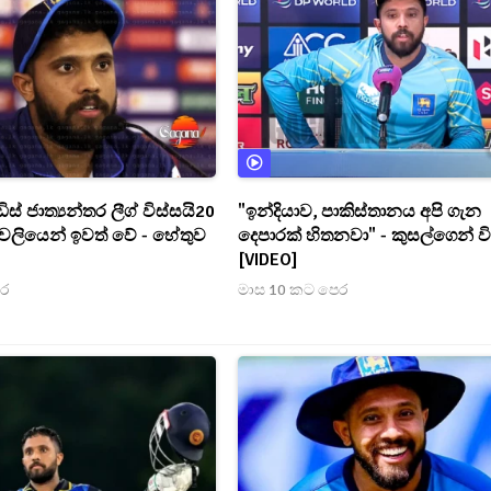
ස් ජාත්‍යන්තර ලීග් විස්සයි20
"ඉන්දියාව, පාකිස්තානය අපි ගැන
ගාවලියෙන් ඉවත් වේ - හේතුව
දෙපාරක් හිතනවා" - කුසල්ගෙන් 
[VIDEO]
ෙර
මාස 10 කට පෙර