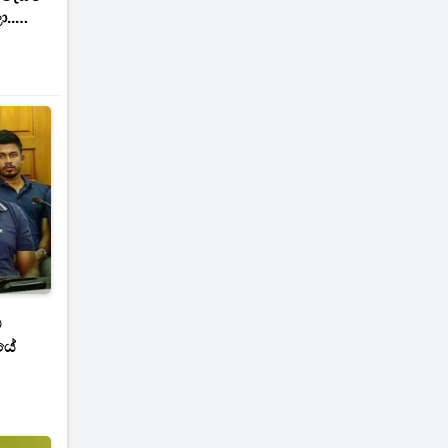
..
ව
ියේ