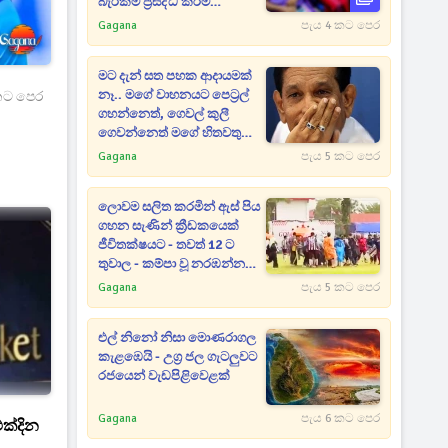
බැරකම් ප්‍රසිද්ධ කිරීම
සම්බන්ධයෙන් සංශෝධනයක්
Gagana
පැය 4 කට පෙර
මට දැන් සත පහක ආදායමක්
නෑ.. මගේ වාහනයට පෙට්‍රල්
කට පෙර
ගහන්නෙත්, ගෙවල් කුලී
ගෙවන්නෙත් මගේ හිතවතුන්
- දේශපාලනේට ආවැයින් වූ
Gagana
පැය 5 කට පෙර
පාඩුව කියන රාජිත
ලොවම සලිත කරමින් ඇස් පිය
ගහන සැණින් ක්‍රීඩකයෙක්
ජීවිතක්ෂයට - තවත් 12 ට
තුවාල - කම්පා වූ නරඹන්නන්
සියලු දෙනා පිටියට දුවන් එයි
Gagana
පැය 5 කට පෙර
එල් නිනෝ නිසා මොණරාගල
කැළඹෙයි - උග්‍ර ජල ගැටලුවට
රජයෙන් වැඩපිළිවෙළක්
Gagana
පැය 6 කට පෙර
ක්දින