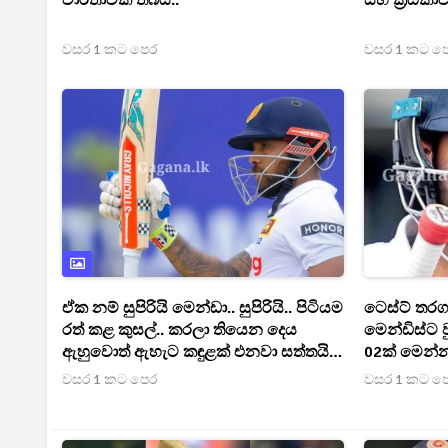
වාර්තාවක් තබයි..
සහ ක්‍රීඩිකා
වසර 1 කට පෙර
වසර 1 කට ප
ඒක නම් සුපිරියි මෙන්ඩා.. සුපිරියි.. පිටියම
ටෙස්ට් තරග
රත් කළ කුසල්.. කරලා තියෙන දෙය
මෙන්ඩිස්ට
ඇහුවොත් ඇහැට කඳුළක් එනවා සත්තයි..
02ක් මෙන්න
(PHOTO)
වසර 1 කට පෙර
වසර 1 කට ප