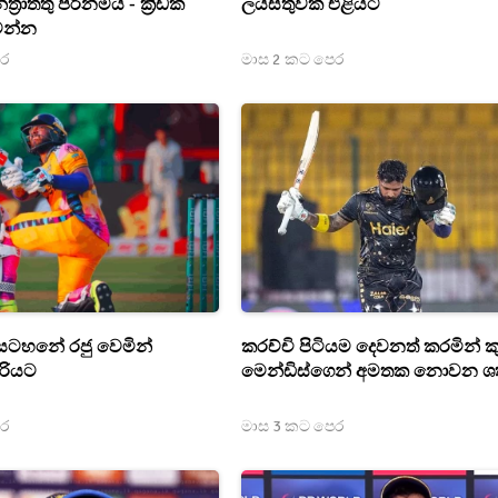
‍රාත්තු පිරිනමයි - ක්‍රීඩක
ලයිස්තුවක් එළියට
ෙන්න
ෙර
මාස 2 කට පෙර
 සටහනේ රජු වෙමින්
කරච්චි පිටියම දෙවනත් කරමින් ක
ිරියට
මෙන්ඩිස්ගෙන් අමතක නොවන 
ෙර
මාස 3 කට පෙර