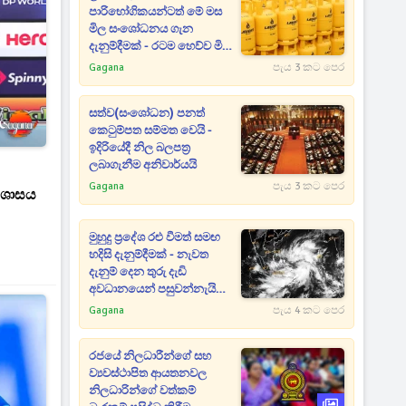
පාරිභෝගිකයන්ටත් මේ මස
මිල සංශෝධනය ගැන
දැනුම්දීමක් - රටම හෙව්ව මිල
ගණන් මෙන්න
Gagana
පැය 3 කට පෙර
සත්ව(සංශෝධන) පනත්
කෙටුම්පත සම්මත වෙයි -
ඉදිරියේදී නිල බලපත්‍ර
ලබාගැනීම අනිවාර්යයි
Gagana
පැය 3 කට පෙර
විශාසය
මුහුදු ප්‍රදේශ රළු වීමත් සමඟ
හදිසි දැනුම්දීමක් - නැවත
දැනුම් දෙන තුරු දැඩි
අවධානයෙන් පසුවන්නැයි
දන්වයි
Gagana
පැය 4 කට පෙර
රජයේ නිලධාරීන්ගේ සහ
ව්‍යවස්ථාපිත ආයතනවල
නිලධාරින්ගේ වත්කම්