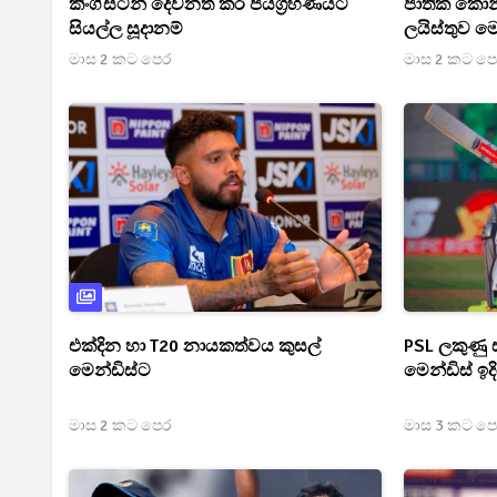
කිංග්ස්ටන් දෙවනත් කර ජයග්‍රහණයට
ජාතික කොන්ත්
සියල්ල සූදානම්
ලයිස්තුව ම
මාස 2 කට පෙර
මාස 2 කට ප
එක්දින හා T20 නායකත්වය කුසල්
PSL ලකුණු
මෙන්ඩිස්ට
මෙන්ඩිස් ඉද
මාස 2 කට පෙර
මාස 3 කට ප