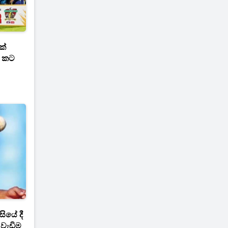
කේ
් කට
සියේ දී
වැඩිම