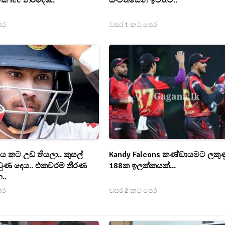
වක Icc නිර්දේශ..
සංචිතයෙන් ඉවතට..
ෙර
වසර 1 කට පෙර
ය කට උඩ තියලා.. කුසල්
Kandy Falcons කණ්ඩායමට ලකු
 වුණ දෙය.. එකවරම තීරණ
188ක ඉලක්කයක්...
..
ෙර
වසර 2 කට පෙර