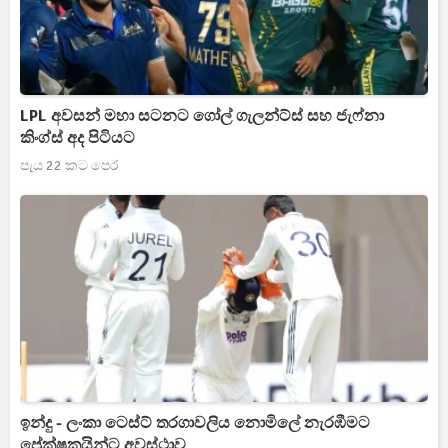
LPL අවසන් මහා සටනට ගෝල් ගැලන්ට්ස් සහ ජැෆ්නා
කිංග්ස් අද පිටියට
පැය 22 කට පෙර
ඉන්දු - ලංකා ටෙස්ට් තරගාවලිය නොමිලේ නැරඹීමට
ප්‍රේක්ෂකයින්ට අවස්ථාව