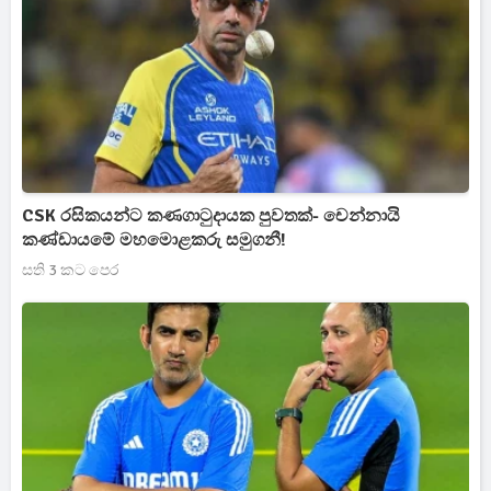
CSK රසිකයන්ට කණගාටුදායක පුවතක්- චෙන්නායි
කණ්ඩායමේ මහමොළකරු සමුගනී!
සති 3 කට පෙර