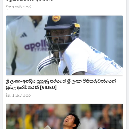
දින 1 කට පෙර
ශ්‍රී ලංකා–ඉන්දීය පුහුණු තරගයේ ශ්‍රී ලංකා පිතිකරුවන්ගෙන්
ප්‍රබල ආරම්භයක් [VIDEO]
දින 1 කට පෙර