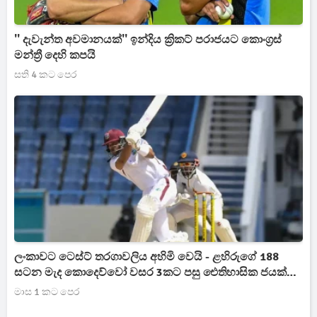
'' දැවැන්ත අවමානයක්'' ඉන්දිය ක්‍රිකට් පරාජයට කොංග්‍රස්
මන්ත්‍රී දෙහි කපයි
සති 4 කට පෙර
ලංකාවට ටෙස්ට් තරගාවලිය අහිමි වෙයි - ළහිරුගේ 188
සටන මැද කොදෙව්වෝ වසර 3කට පසු ඓතිහාසික ජයක්
ලබයි
මාස 1 කට පෙර