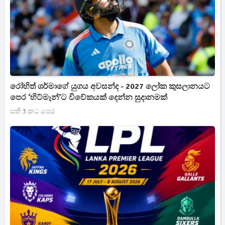
රෝහිත් ශර්මාගේ යුගය අවසන්ද - 2027 ලෝක කුසලානයට
පෙර ‘හිට්මෑන්’ට විවේකයක් දෙන්න සුදානමක්
සති 3 කට පෙර