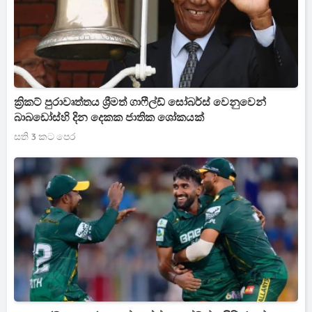
ක්‍රිකට් පුරාවෘත්තය ශ්‍රීමත් ගාෆීල්ඩ් සෝබර්ස් වෙනුවෙන්
බාබඩෝස්හි දින දෙකක ජාතික ශෝකයක්
සති 3 කට පෙර