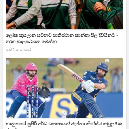
ලෝක කුසලාන සටනට පාකිස්ථාන කාන්තා පිල දිවයිනට -
තරග කාලසටහන මෙන්න
සති 2 කට පෙර
භානුකගේ සුපිරි අර්ධ ශතකයෙන් ජැෆ්නා කිංග්ස්ට කඩුලු 5ක