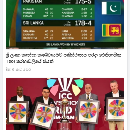
ශ්‍රී ලංකා කාන්තා කණ්ඩායමට පකිස්ථානය පරදා ඓතිහාසික
T20I තරඟාවලියේ ජයක්
දින 6 කට පෙර