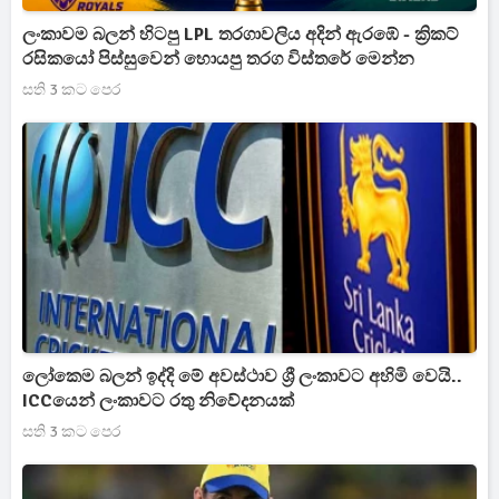
ලංකාවම බලන් හිටපු LPL තරගාවලිය අදින් ඇරඹේ - ක්‍රිකට්
රසිකයෝ පිස්සුවෙන් හොයපු තරග විස්තරේ මෙන්න
සති 3 කට පෙර
ලෝකෙම බලන් ඉද්දි මේ අවස්ථාව ශ්‍රී ලංකාවට අහිමි වෙයි..
ICCයෙන් ලංකාවට රතු නිවේදනයක්
සති 3 කට පෙර