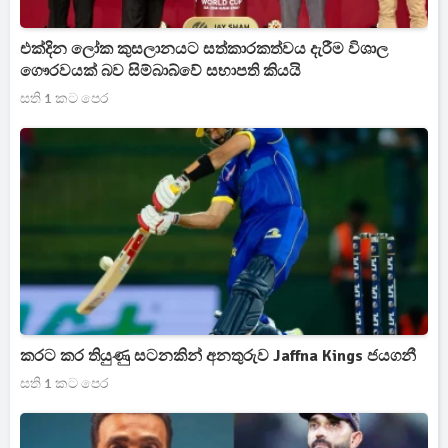
එක්දින ලෝක කුසලානයට සත්කාරකත්වය දැරීම විශාල
ගෞරවයක් බව සිම්බාබ්වේ සභාපති කියයි
සති 1 කට පෙර
කරට කර තියුණු සටනකින් අනතුරුව Jaffna Kings ජයගනී
සති 1 කට පෙර