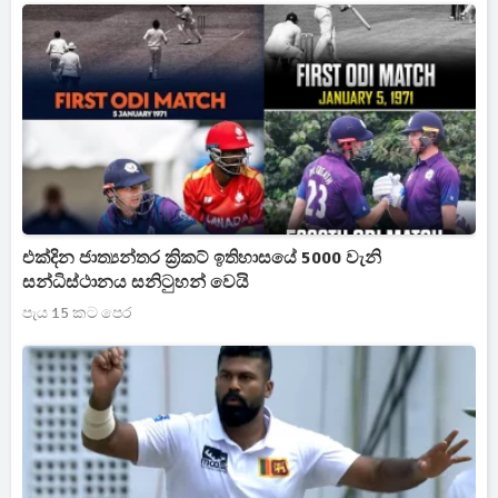
එක්දින ජාත්‍යන්තර ක්‍රිකට් ඉතිහාසයේ 5000 වැනි
සන්ධිස්ථානය සනිටුහන් වෙයි
පැය 15 කට පෙර