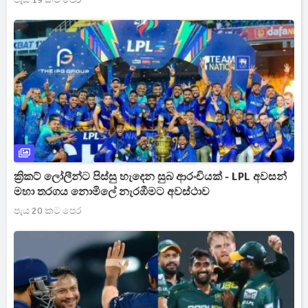
ක්‍රිකට් ලෝලීන්ට පිස්සු හැදෙන සුබ ආරංචියක් - LPL අවසන්
මහා තරගය නොමිලේ නැරඹීමට අවස්ථාව
පැය 20 කට පෙර