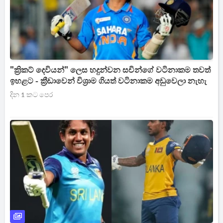
"ක්‍රිකට් දෙවියන්" ලෙස හදුන්වන සචින්ගේ වටිනාකම තවත්
ඉහළට - ක්‍රීඩාවෙන් විශ්‍රාම ගියත් වටිනාකම අඩුවෙලා නැහැ
දින 1 කට පෙර