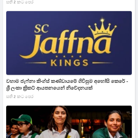
සති 2 කට පෙර
වහාම ජැෆ්නා කිංග්ස් කණ්ඩායමේ ගිවිසුම අහෝසි කෙරේ -
ශ්‍රී ලංකා ක්‍රිකට් ආයතනයෙන් නිවේදනයක්
සති 2 කට පෙර