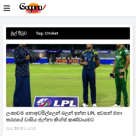
මුල් පිටුව
Tag: Cricket
ලංකාවම නොඉවසිල්ලෙන් බලන් ඉන්න LPL අවසන් මහා
තරගයේ වාසිය ජැෆ්නා කිංග්ස් කණ්ඩායමට
පැය 10 කට පෙර