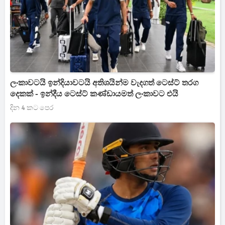
ලංකාවටයි ඉන්දියාවටයි අතිශයින්ම වැදගත් ටෙස්ට් තරග
දෙකක් - ඉන්දීය ටෙස්ට් කණ්ඩායමත් ලංකාවට එයි
දින 4 කට පෙර