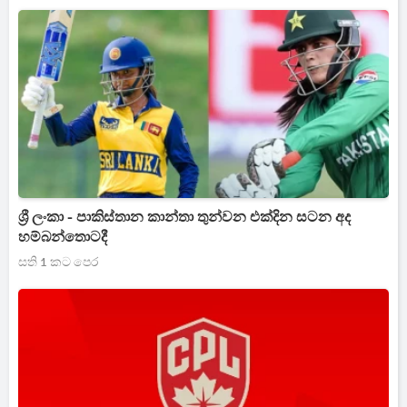
ශ්‍රී ලංකා - පාකිස්තාන කාන්තා තුන්වන එක්දින සටන අද
හම්බන්තොටදී
සති 1 කට පෙර