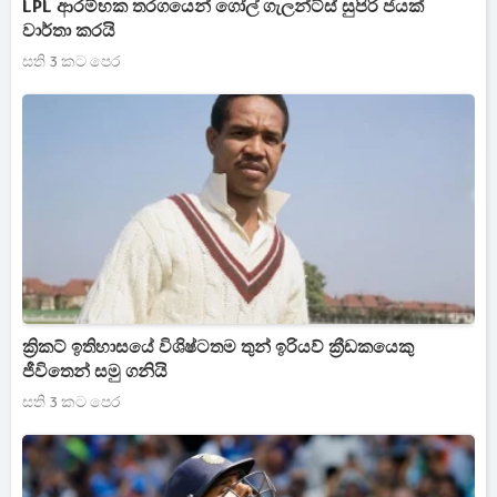
LPL ආරම්භක තරගයෙන් ගෝල් ගැලන්ට්ස් සුපිරි ජයක්
වාර්තා කරයි
සති 3 කට පෙර
ක්‍රිකට් ඉතිහාසයේ විශිෂ්ටතම තුන් ඉරියව් ක්‍රීඩකයෙකු
ජීවිතෙන් සමු ගනියි
සති 3 කට පෙර