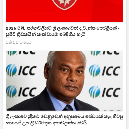
2026 CPL තරගාවලියට ශ්‍රී ලංකාවෙන් දැවැන්ත පෙරළියක් -
සුපිරි ක්‍රීඩකයින් කණ්ඩායම් බෙදී ගිය හැටි
සති 1 කට පෙර
ශ්‍රී ලංකාවේ ක්‍රිකට් වෙනුවෙන් අනුපමේය සේවයක් කළ හිටපු
සභාපති උපාලි ධර්මදාස අභාවප්‍රාප්ත වෙයි