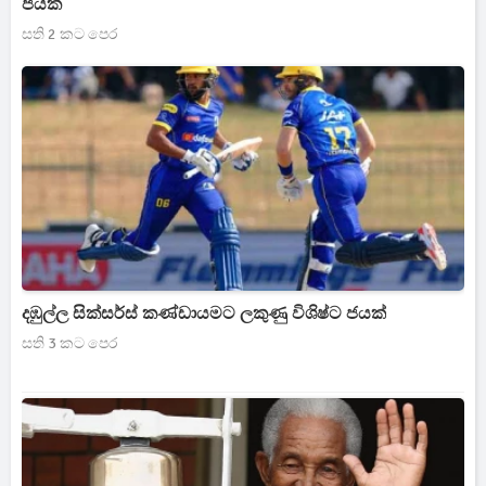
ජයක්
සති 2 කට පෙර
දඹුල්ල සික්සර්ස් කණ්ඩායමට ලකුණු විශිෂ්ට ජයක්
සති 3 කට පෙර