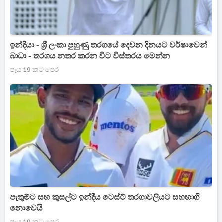
ඉන්දියා - ශ්‍රී ලංකා පුහුණු තරගයේ දෙවන දිනයට වර්ෂාවෙන්
බාධා - තරගය නතර කරන විට විස්තරය මෙන්න
පැය 19 කට පෙර
පැතුම්ට සහ කුසල්ට ඉන්දීය ටෙස්ට් තරගාවලියට සහභාගී
නොවෙයි
පැය 19 කට පෙර