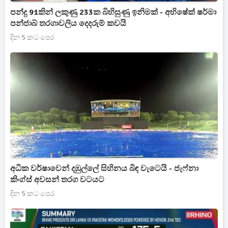
පන්දු 91කින් ලකුණු 233ක බිහිසුණු ඉනිමක් - අභිෂේක් ෂර්මා
පන්ජාබ් තරගාවලිය දෙදරුම් කවයි
දින 5 කට පෙර
අධික වර්ෂාවෙන් දඹුල්ලේ සිහිනය බිඳ වැටෙයි - ජැෆ්නා
කිංග්ස් අවසන් තරග වටයට
දින 5 කට පෙර