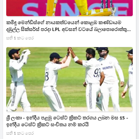
කමිඳු මෙන්ඩිස්ගේ නායකත්වයෙන් කොළඹ කණ්ඩායම
දඹුල්ල සික්සර්ස් පරදා LPL අවසන් වටයේ බලාපොරොත්තු
ඉහළ නංවයි
සති 1 කට පෙර
ශ්‍රී ලංකා - ඉන්දීය පළමු ටෙස්ට් ක්‍රිකට් තරගය ලබන මස 15 -
ඉන්දීය ටෙස්ට් ක්‍රිකට් සංචිතය නම් කරයි
සති 1 කට පෙර