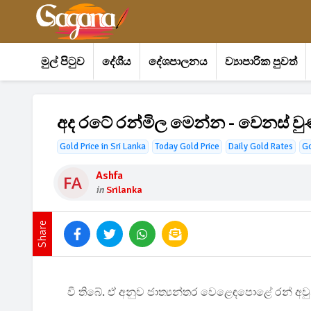
මුල් පිටුව
දේශීය
දේශපාලනය
ව්‍යාපාරික පුවත්
අද රටේ රන්මිල මෙන්න - වෙනස් වු
Gold Price in Sri Lanka
Today Gold Price
Daily Gold Rates
G
Ashfa
in
Srilanka
Share
වී තිබේ. ඒ අනුව ජාත්‍යන්තර වෙළෙඳපොළේ රන් අව