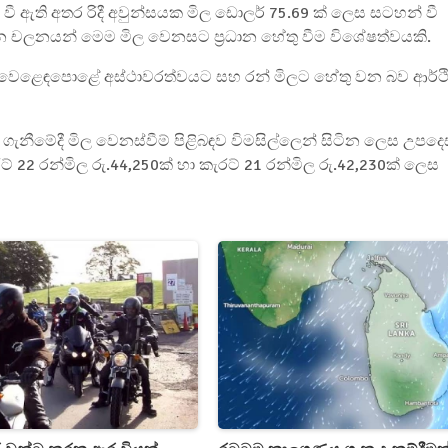
ී ඇති අතර රිදී අවුන්සයක මිල ඩොලර් 75.69 ක් ලෙස සටහන් වී
 චලනයන් මෙම මිල වෙනසට ප්‍රධාන හේතු වීම විශේෂත්වයකි.
ංකා වෙළෙඳපොළේ අස්ථාවරත්වයට සහ රන් මිලට හේතු වන බව ආර්ථ
 ගැනීමේදී මිල වෙනස්වීම් පිළිබඳව විමසිල්ලෙන් සිටින ලෙස උපදෙ
රට් 22 රන්මිල රු.44,250ක් හා කැරට් 21 රන්මිල රු.42,230ක් ලෙස