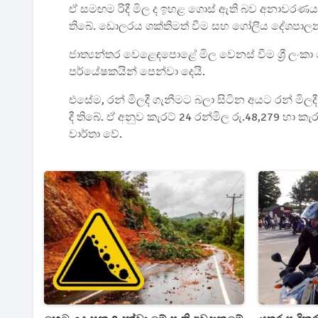
ඒ සමඟම රිදී මිල ද ඉහළ ගොස් ඇති බව අනාවරණය ව
තිබේ. ඩොලරය ශක්තිමත් වීම සහ ගෝලීය දේශපාලන
ජාත්‍යන්තර වෙළෙඳපොළේ මිල වෙනස් වීම ශ්‍රී ල
පර්යේෂකයින් පෙන්වා දෙයි.
එසේම, රන් මිලදී ගැනීමට බලා සිටින අයට රන් මිලදී
දී තිබේ. ඒ අනුව කැරට් 24 රන්මිල රු.48,279 හා කැ
වාර්තා වේ.