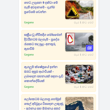
හෙට උදෑසන 9 දක්වා මේ
පැති අවදානමේ - දැන්ම
ප්‍රවේශම් වෙන්න
Gagana
පැය 1 කට පෙර
සක්‍රීය වූ නිරිතදිග මෝසමෙන්
දිවයිනටම බලපෑම් - ප්‍රදේශ
රැසකට තද සුළං අනතුරු
ඇඟවීම්
Gagana
පැය 1 කට පෙර
ඇගලුම් ක්ෂේත්‍රයේ ඉන්න
ඔබට අසුබ ආරංචියක් -
ලබාදෙන සහනයක් සඳහා දැඩි
කොන්දේසියක්
Gagana
පැය 1 කට පෙර
ලෝකෙටම බලපාපු හෝමූස්
තෙල් අර්බුදය විසඳෙන ලකුණු
- ඉරානය සහ ඕමානය අතර