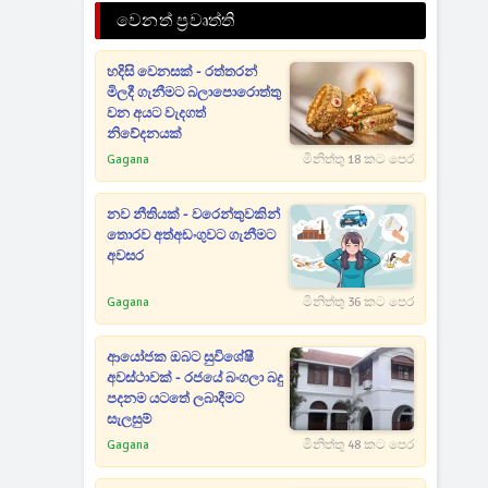
වෙනත් ප්‍රවෘත්ති
හදිසි වෙනසක් - රත්තරන්
මිලදී ගැනීමට බලාපොරොත්තු
වන අයට වැදගත්
නිවේදනයක්
Gagana
මිනිත්තු 18 කට පෙර
නව නීතියක් - වරෙන්තුවකින්
තොරව අත්අඩංගුවට ගැනීමට
අවසර
Gagana
මිනිත්තු 36 කට පෙර
ආයෝජක ඔබට සුවිශේෂී
අවස්ථාවක් - රජයේ බංගලා බදු
පදනම යටතේ ලබාදීමට
සැලසුම්
Gagana
මිනිත්තු 48 කට පෙර