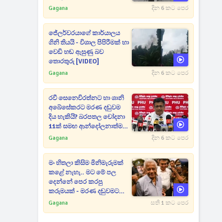
Gagana
දින 6 කට පෙර
ජේලර්වරයාගේ කාර්යාලය
ගිනි තියයි - විශාල පිපිරීමක් හා
වෙඩි හඬ ඇසුණු බව
තොරතුරු [VIDEO]
Gagana
දින 6 කට පෙර
රවී සෙනෙවිරත්නට හා ශානි
අබේසේකරට මරණ දඬුවම
දිය හැකියි? බරපතල චෝදනා
11ක් සමඟ ආන්දෝලනාත්මක
ප්‍රකාශයක් [VIDEO]
Gagana
දින 6 කට පෙර
මං හිතලා කිසිම මිනිමැරුමක්
කළේ නැහැ.. මට මේ පල
දෙන්නේ පෙර කරපු
කරුමයක් - මරණ දඬුවමට
කළින් කට ඇරපු පූජිත් හඬා
Gagana
සති 1 කට පෙර
වැටෙයි [VIDEO]