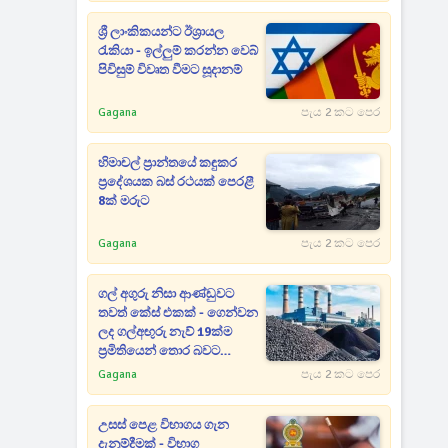
ශ්‍රී ලාංකිකයන්ට ඊශ්‍රායල
රැකියා - ඉල්ලුම් කරන්න වෙබ්
පිවිසුම් විවෘත වීමට සූදානම්
Gagana
පැය 2 කට පෙර
හිමාචල් ප්‍රාන්තයේ කඳුකර
ප්‍රදේශයක බස් රථයක් පෙරළී
8ක් මරුට
Gagana
පැය 2 කට පෙර
ගල් අගුරු නිසා ආණ්ඩුවට
තවත් කේස් එකක් - ගෙන්වන
ලද ගල්අඟුරු නැව් 19ක්ම
ප්‍රමිතියෙන් තොර බවට
අනාවරණයක්
Gagana
පැය 2 කට පෙර
උසස් පෙළ විභාගය ගැන
දැනුම්දීමක් - විභාග