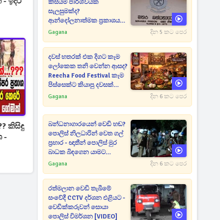
 ඉදිරි
කිසියම් පාර්ශ්වයක
සැලසුමක්ද?
ආන්දෝලනාත්මක ප්‍රකාශයක්
එළියට [VIDEO]
Gagana
දින 5 කට පෙර
දවස් හතරක් එක දිගට කෑම
ලෝකෙක තනි වෙන්න ආසද?
Reecha Food Festival කෑම
පිස්සෙක්ට කියාපු දවසක්
මෙන්න
Gagana
දින 6 කට පෙර
බන්ධනාගාරයෙන් වෙඩි හඬ?
 කිසිඳු
පොලිස් නිලධාරින් වෙත ගල්
 -
ප්‍රහාර - ඥාතීන් පොලිස් මුර
බාධක බිඳගෙන යාමට
උත්සාහයක [VIDEO]
Gagana
දින 6 කට පෙර
රත්මලාන වෙඩි තැබීමේ
සංවේදී CCTV දර්ශන එළියට -
වෙඩික්කරුවන් සොයා
පොලිස් විමර්ශන [VIDEO]