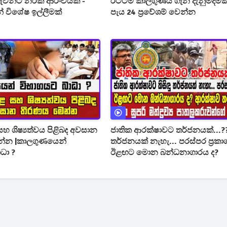
රුවන්ට නරක ආරංචියක් -
රටටම කාලගුණය ගැන දැනුම්දීමක් -
් විශේෂ ඉල්ලීමක්
පැය 24 ප්‍රවේශම් වෙන්න
හ ශිෂ්‍යත්වය පිළිබද අවසාන
ජාතික ආරක්ෂාවට තර්ජනයක්...???
න්න |කාලගුණයෙන්
තර්ජනයක් නැහැ... පරස්පර ප්‍රකාශ
ධා ?
ඊළඟට මොන බන්ධනාගාරය ද?