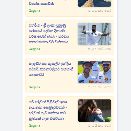
විශේෂ සාකච්ඡා
Gagana
පැය 1 කට පෙර
ඉන්දියා - ශ්‍රී ලංකා පුහුණු
තරගයේ දෙවන දිනයට
වර්ෂාවෙන් බාධා - තරගය
නතර කරන විට විස්තරය
මෙන්න
Gagana
පැය 1 කට පෙර
පැතුම්ට සහ කුසල්ට ඉන්දීය
ටෙස්ට් තරගාවලියට සහභාගී
නොවෙයි
Gagana
පැය 1 කට පෙර
මේ දරුවන් පිළිබඳව ඉතා
භයානක හෙළිදරව්වක් -
දරුවන් ගැබ් ගන්නා නව
ක්‍රමයක් ගැන විමර්ශන
Gagana
පැය 2 කට පෙර