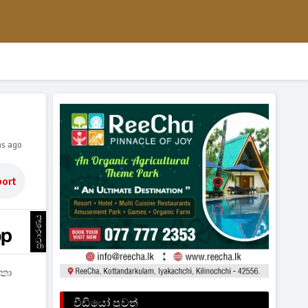
hs ago
ort
ප්‍රචාරණය
්තා
වීඩියෝ පුවත්