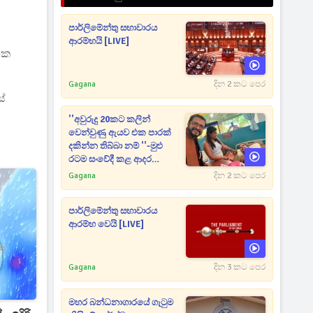
පාර්ලිමේන්තු සභාවාරය
ආරම්භයි [LIVE]
ික
Gagana
දින 2 කට පෙර
ස්
''අවුරුදු 20කට කලින්
වෙන්වුණු ඇයව එක පාරක්
දකින්න තිබ්බා නම් ''-මුළු
රටම සංවේදී කළ ආදර
අමරණීය මතකය
Gagana
දින 2 කට පෙර
පාර්ලිමේන්තු සභාවාරය
ආරම්භ වෙයි [LIVE]
Gagana
දින 3 කට පෙර
මහර බන්ධනාගාරයේ ගැටුම