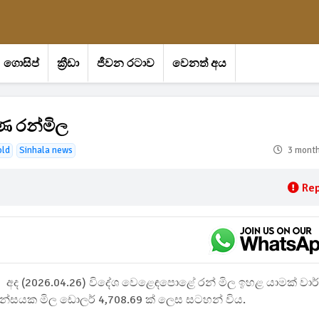
ගොසිප්
ක්‍රීඩා
ජීවන රටාව
වෙනත් අය
ණ රන්මිල
old
Sinhala news
3 mont
Rep
අද (2026.04.26) විදේශ වෙළෙඳපොළේ රන් මිල ඉහළ යාමක් වාර
ුන්සයක මිල ඩොලර් 4,708.69 ක් ලෙස සටහන් විය.