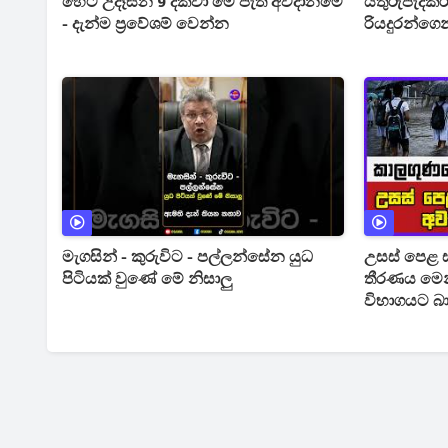
හෙට උදෑසන 9 දක්වා මේ පැති අවදානමේ
යතුරුපැදික
- දැන්ම ප්‍රවේශම් වෙන්න
රියදුරන්ගෙන
මැගසින් - කුරුවිට - පල්ලන්සේන යුධ
උසස් පෙළ ස
පිටියක් වුණේ මේ නිසාලු
තීරණය මෙ
විභාගයට බා