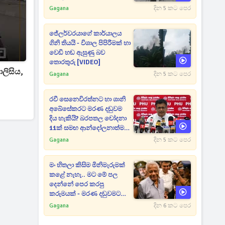
Gagana
දින 5 කට පෙර
ජේලර්වරයාගේ කාර්යාලය
ගිනි තියයි - විශාල පිපිරීමක් හා
වෙඩි හඬ ඇසුණු බව
තොරතුරු [VIDEO]
ලිසිය,
Gagana
දින 5 කට පෙර
රවී සෙනෙවිරත්නට හා ශානි
අබේසේකරට මරණ දඬුවම
දිය හැකියි? බරපතල චෝදනා
11ක් සමඟ ආන්දෝලනාත්මක
ප්‍රකාශයක් [VIDEO]
Gagana
දින 5 කට පෙර
මං හිතලා කිසිම මිනිමැරුමක්
කළේ නැහැ.. මට මේ පල
දෙන්නේ පෙර කරපු
කරුමයක් - මරණ දඬුවමට
කළින් කට ඇරපු පූජිත් හඬා
Gagana
දින 6 කට පෙර
වැටෙයි [VIDEO]