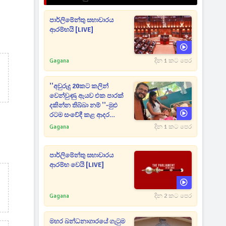
පාර්ලිමේන්තු සභාවාරය
ආරම්භයි [LIVE]
Gagana
දින 1 කට පෙර
''අවුරුදු 20කට කලින්
වෙන්වුණු ඇයව එක පාරක්
දකින්න තිබ්බා නම් ''-මුළු
රටම සංවේදී කළ ආදර
අමරණීය මතකය
Gagana
දින 1 කට පෙර
පාර්ලිමේන්තු සභාවාරය
ආරම්භ වෙයි [LIVE]
Gagana
දින 2 කට පෙර
මහර බන්ධනාගාරයේ ගැටුම