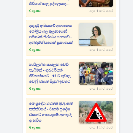
වීඩියෝ කළ පුද්ගලයකු
අත්අඩංගුවට
Gagana
පැය 1 කට පෙර
දකුණු ආසියාවේ අනාගතය
ගෝලීය බල තුලනයෙන්
පමණක් තීරණය නොවේ -
අගමැතිනියගෙන් ප්‍රකාශයක්
Gagana
පැය 1 කට පෙර
තායිලන්ත පාසලක වෙඩි
තැබීමක් - ගුරුවරියක්
ජීවිතක්ෂයට - 15 ට තුවාල
වෙද්දි වහාම සිසුන් ඉවතට
Gagana
පැය 1 කට පෙර
මේ ප්‍රදේශ තවමත් අවදානම්
තත්ත්වයේ - වහාම ප්‍රදේශ
රැසකට නායයෑමේ අනතුරු
ඇඟවීම්
Gagana
පැය 1 කට පෙර