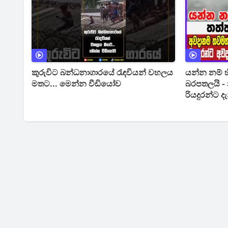
කුරුවිට බන්ධනාගාරයේ රැඳවියන් වහලය
යන්න නම් හ
මතට... මෙන්න වීඩියෝව
බරපතලයි - 
රියදුරන්ට දැ