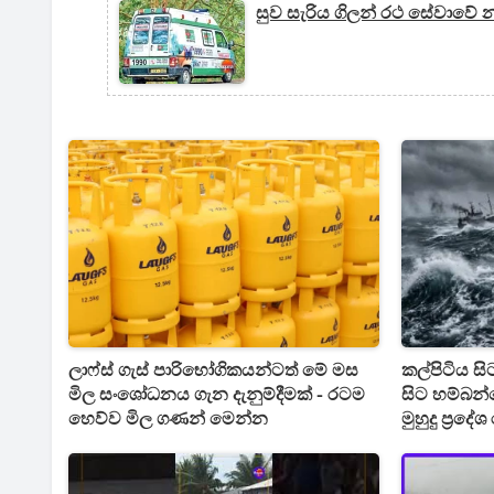
සුව සැරිය ගිලන් රථ සේවාවේ
ලාෆ්ස් ගැස් පාරිභෝගිකයන්ටත් මේ මස
කල්පිටිය 
මිල සංශෝධනය ගැන දැනුම්දීමක් - රටම
සිට හම්බන්
හෙව්ව මිල ගණන් මෙන්න
මුහුදු ප්‍රද