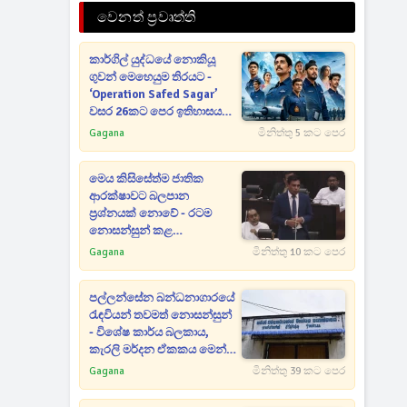
වෙනත් ප්‍රවෘත්ති
කාර්ගිල් යුද්ධයේ නොකියූ
ගුවන් මෙහෙයුම තිරයට -
‘Operation Safed Sagar’
වසර 26කට පෙර ඉතිහාසය
යළි ජීවමාන කරයි
Gagana
මිනිත්තු 5 කට පෙර
මෙය කිසිසේත්ම ජාතික
ආරක්ෂාවට බලපාන
ප්‍රශ්නයක් නොවේ - රටම
නොසන්සුන් කළ
බන්ධනාගාර සිද්ධි
Gagana
මිනිත්තු 10 කට පෙර
සම්බන්ධයෙන් මහජන
ආරක්ෂක ඇමතිගෙන් විශේෂ
පල්ලන්සේන බන්ධනාගාරයේ
ප්‍රකාශයක්
රැඳවියන් තවමත් නොසන්සුන්
- විශේෂ කාර්ය බලකාය,
කැරලි මර්දන ඒකකය මෙන්ම
ශ්‍රී ලංකා ගුවන් හමුදාව වහාම
Gagana
මිනිත්තු 39 කට පෙර
පැමිණෙයි