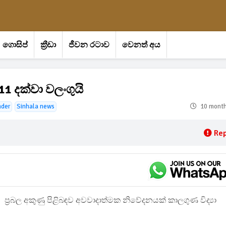
ගොසිප්
ක්‍රීඩා
ජීවන රටාව
වෙනත් අය
11 දක්වා වලංගුයි
nder
Sinhala news
10 mont
Rep
ප්‍රබල අකුණු පිළිබඳව අවවාදාත්මක නිවේදනයක් කාලගුණ විද්‍යා