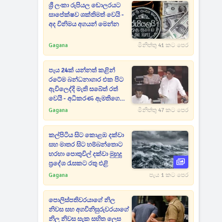
ශ්‍රී ලංකා රුපියල ඩොලරයට
සාපේක්ෂව ශක්තිමත් වෙයි -
අද විනිමය අගයන් මෙන්න
Gagana
මිනිත්තු 41 කට පෙර
පැය 24ක් යන්නත් කළින්
රටේම බන්ධනාගාර එක පිට
ඇවිලෙද්දි මැති සබේත් රත්
වෙයි - අධිකරණ ඇමතිගෙන්
පැහැදිලි කිරීමක් ඉල්ලයි
Gagana
මිනිත්තු 47 කට පෙර
කල්පිටිය සිට කොළඹ දක්වා
සහ මාතර සිට හම්බන්තොට
හරහා පොතුවිල් දක්වා මුහුදු
ප්‍රදේශ රැසකට රතු එළි
Gagana
පැය 1 කට පෙර
පොලිස්පතිවරයාගේ නිල
නිවස සහ අගවිනිසුරුවරයාගේ
නිල නිවස සැක සහිත ලෙස