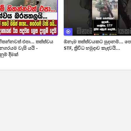
ිතන්නවත් එපා... තත්ත්වය
ඕනෑම තත්ත්වයකට සුදානම්... පො
නගරයම වැසි යයි -
STF, ත්‍රිවිධ හමුදාව කැඳවයි...
නුම් දීමක්