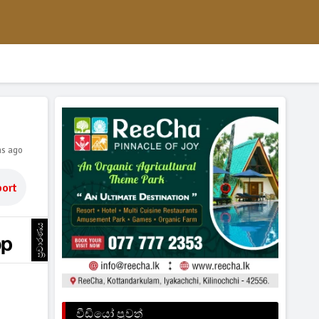
hs ago
ort
ප්‍රචාරණය
වීඩියෝ පුවත්