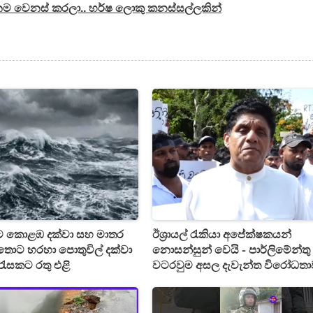
 නම වෙනස් කරලා.. හර්ෂ ලොකු කනස්සල්ලකින්
සිට කොළඹ දක්වා සහ මාතර
ඊශ්‍රායල් රැකියා අපේක්ෂකයන්
තොට හරහා පොතුවිල් දක්වා
නොසන්සුන් වෙයි - පාර්ලිමේන්තු
ේශ රැසකට රතු එළි
වටරවුම අසල දැවැන්ත විරෝධතා
විපක්ෂ නායකවරයාත් එයි