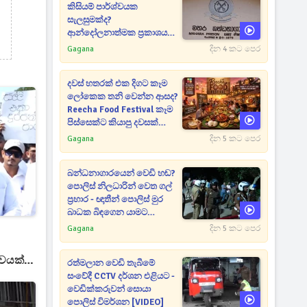
කිසියම් පාර්ශ්වයක
සැලසුමක්ද?
ආන්දෝලනාත්මක ප්‍රකාශයක්
එළියට [VIDEO]
Gagana
දින 4 කට පෙර
දවස් හතරක් එක දිගට කෑම
ලෝකෙක තනි වෙන්න ආසද?
Reecha Food Festival කෑම
පිස්සෙක්ට කියාපු දවසක්
මෙන්න
Gagana
දින 5 කට පෙර
බන්ධනාගාරයෙන් වෙඩි හඬ?
පොලිස් නිලධාරින් වෙත ගල්
ප්‍රහාර - ඥාතීන් පොලිස් මුර
බාධක බිඳගෙන යාමට
උත්සාහයක [VIDEO]
Gagana
දින 5 කට පෙර
වයක් -
රත්මලාන වෙඩි තැබීමේ
සංවේදී CCTV දර්ශන එළියට -
වෙඩික්කරුවන් සොයා
පොලිස් විමර්ශන [VIDEO]