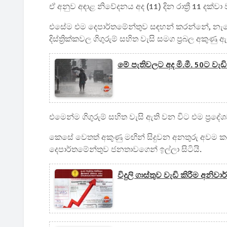
ඒ අනුව අඳාළ නිවේදනය අද (11) දින රාත්‍රී 11 දක්වා
එසේම එම දෙපාර්තමේන්තුව සඳහන් කරන්නේ, නැ
දිස්ත්‍රික්කවල ගිගුරුම් සහිත වැසි සමග ප්‍රබල අකුණ
මේ පැතිවලට අද මි.මී. 50ට වැඩි
එමෙන්ම ගිගුරුම් සහිත වැසි ඇති වන විට එම ප්‍රද
කෙසේ වෙතත් අකුණු මඟින් සිදුවන අනතුරු අවම කර 
දෙපාර්තමේන්තුව ජනතාවගෙන් ඉල්ලා සිටියි.
විදුලි ගාස්තුව වැඩි කිරීම අනිව