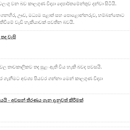
 වලංගු වන බව කාලගුණ විද්‍යා දෙපාර්තමේන්තුව දන්වා සිටියි.
ගෙනහිර, ඌව, මධ්‍යම පළාත් සහ පොළොන්නරුව, හම්බන්තොට
ු ඇතිවීමේ වැඩි හැකියාවක් පවතින බවයි.
 තද වැසි
ේශවල තාවකාලිකව තද සුළං ඇති විය හැකි බවද පවසයි.
ගැනීමට අවශ්‍ය පියවර ගන්නා මෙන් කාලගුණ විද්‍යා
ාර්යයි - අවසන් තීරණය ගැන දැනුවත් කිරීමක්