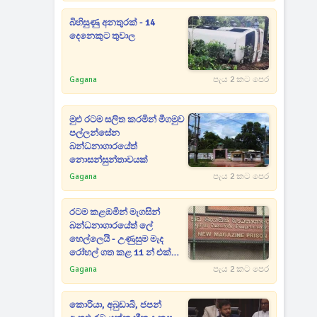
බිහිසුණු අනතුරක් - 14
දෙනෙකුට තුවාල
Gagana
පැය 2 කට පෙර
මුළු රටම සලිත කරමින් මීගමුව
පල්ලන්සේන
බන්ධනාගාරයේත්
නොසන්සුන්තාවයක්
Gagana
පැය 2 කට පෙර
රටම කළඹමින් මැගසින්
බන්ධනාගාරයේත් ලේ
හෙල්ලෙයි - උණුසුම මැද
රෝහල් ගත කළ 11 න් එක්
අයෙක් ජීවිතක්ෂයට
Gagana
පැය 2 කට පෙර
කොරියා, අබුඩාබි, ජපන්