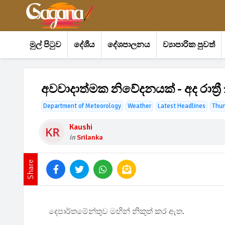
මුල් පිටුව
දේශීය
දේශපාලනය
ව්‍යාපාරික පුවත්
අවවාදාත්මක නිවේදනයක් - අද රාත්‍රී 
Department of Meteorology
Weather
Latest Headlines
Thu
Kaushi
in
Srilanka
Share
දෙපාර්තමේන්තුව මඟින් නිකුත් කර ඇත.