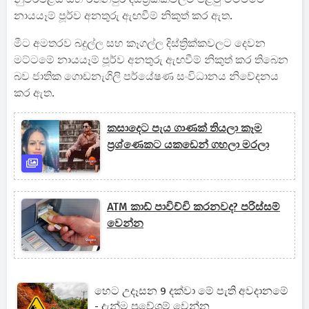
නායයෑම් පූර්ව අනතුරු ඇඟවීම් නිකුත් කර ඇත.
මීට අමතරව බදුල්ල සහ කෑගල්ල දිස්ත්‍රික්කවලට දෙවන
මට්ටමේ නායයෑම් පූර්ව අනතුරු ඇඟවීම් නිකුත් කර තිබෙන
බව ජාතික ගොඩනැගිලි පර්යේෂණ සංවිධානය නිවේදනය
කර ඇත.
කසාදෙට පැය ගාණක් තියලා කෑම
ප්‍රශ්ණෙකට යකඩෙන් ගහලා මරලා
ATM කාඩ් පාවිච්චි කරනවද? පරිස්සම්
වෙන්න
හෙට උදෑසන 9 දක්වා මේ පැති අවදානමේ
- දැන්ම ප්‍රවේශම් වෙන්න