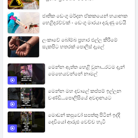
ජාතික ඩෙංගු මර්දන ඒකකයෙන් භයානක
හෙළිදරව්වක් - ඩෙංගු මාරයා දරුණු වෙයි
ලංකාවේ බෝම්බ ප්‍රහාර එල්ල කිරීමේ
සැකපිට හතරක් පොලිස් දැලේ
මෙන්න ඇත්ත හෙළි වුනා...රටම දැන්
මෙහෙයවන්නේ නාමල්
මෙන්න මහ දවාලේ කප්පම් ඉල්ලන
චණ්ඩි...පොලිසියේ අවදානයට
මොඩන් කපුවෝ සපත්තු පිටින් ඉද්දි
දෙවියෝ ආරුඪ වෙච්ච හැටි