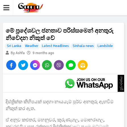
මේ ප්‍රදේශවල ජනතාව පරිස්සමෙන් අනතුරු
නිවේදන නිකුත් වේ
Sri Lanka
Weather
Latest Headlines
Sinhala news
Landslide
By Ashfa
9 months ago
ප්‍රචාරණය
දිස්ත්‍රික්ක කිහිපයක් සඳහා නායයෑම් පූර්ව අනතුරු ඇඟවීම්
නිකුත් කර ඇත.
ඒ අනූව කළුතර, මහනුවර, කුරුණෑගල, මොනරාගල,
නුවරඑළිය සහ රත්නපුර දිස්ත්‍රික්කවලට පළමු මට්ටමේ