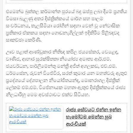
එමෙන්ම බුත්තල කර්මාන්ත පුරයේ බදු ඔප්පු ලබා දීමේ ප්‍රගතිය
විමසා බැලුණු අතර දිස්ත්‍රික්කයේ මාර්ග සහ පාලම්
සංවර්ධනය, තැලසීමියා රෝගීන් සඳහා වෙන් වූ නේවාසික
ප්‍රතිකාර ඒකකය සඳහා ගොඩනැගිල්ලක් ඉදිකිරීම පිළිබඳවද
සාකච්ඡා කෙරිණි.
ඌව පළාත් ආණ්ඩුකාර නීතිඥ කපිල ජයසේකර, වෙළෙඳ,
වාණිජ, ආහාර සුරක්ෂිතතා නියෝජ්‍ය අමාත්‍ය ආර්.එම්.
ජයවර්ධන, පාර්ලිමේන්තු මන්ත්‍රී අජිත් අගලකඩ, එච්.එම්.
ධර්මසේන, රුවන් විජේවීර, සරත් කුමාර යන මහත්වරු ඇතුළු
ප්‍රදේශයේ දේශපාලන නියෝජිතයන්ද, මොනරාගල දිස්ත්‍රික්
ලේකම් එම්.එම්. විජේනායක මහතා ඇතුළු දිස්ත්‍රික්කයේ රාජ්‍ය
නිලධාරිහු මෙම අවස්ථාවට එක්ව සිටියහ.
රාජ්‍ය සේවයට එන්න ඉන්න
හැමෝටම මෙන්න සුබ
ආරංචියක්