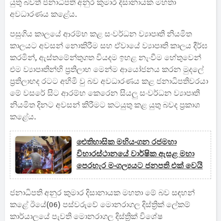
යුතු බවත් ජනාධිපති අනුර කුමාර දිසානායක මහතා
අවධාරණය කළේය.
පසුගිය කාලයේ ආරම්භ කළ සංවර්ධන ව්‍යාපෘති නියමිත
කාලයට අවසන් නොකිරීම සහ ඒවායේ ව්‍යාපෘති කාලය දීර්ඝ
කරමින්, ඇස්තමේන්තුගත වියදම ඉහළ නැංවීම හේතුවෙන්
එම ව්‍යාපෘතින්හි ප්‍රතිලාභ මෙන්ම ආයෝජනය කරන මුදලේ
ප්‍රතිලාභද රටට අහිමි වු බව අවධාරණය කළ ජනාධිපතිවරයා
මේ වසරේ සිට ආරම්භ කෙරෙන සියලු සංවර්ධන ව්‍යාපෘති
නියමිත දිනට අවසන් කිරීමට කටයුතු කළ යුතු බවද ප්‍රකාශ
කළේය.
ඓතිහාසික මහියංගන රජමහා
විහාරස්ථානයේ වාර්ෂික ඇසළ මහා
පෙරහැර මංගල්‍යයට ජනපති එක් වෙයි
ජනාධිපති අනුර කුමාර දිසානායක මහතා මේ බව සඳහන්
කළේ ඊයේ(06) පස්වරුවේ මොනරාගල දිස්ත්‍රික් ලේකම්
කාර්යාලයේ පැවති මොනරාගල දිස්ත්‍රික් විශේෂ