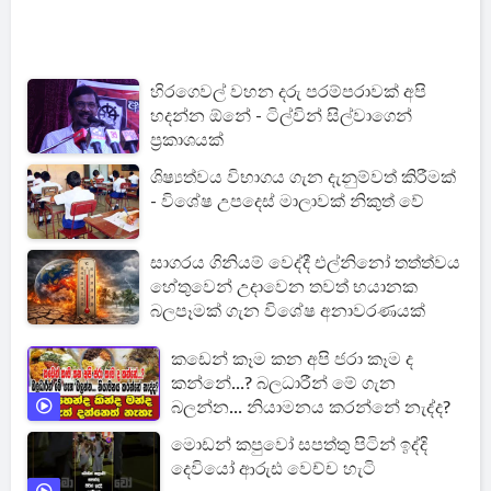
හිරගෙවල් වහන දරු පරම්පරාවක් අපි
හදන්න ඕනේ - ටිල්වින් සිල්වාගෙන්
ප්‍රකාශයක්
ශිෂ්‍යත්වය විභාගය ගැන දැනුම්වත් කිරීමක්
- විශේෂ උපදෙස් මාලාවක් නිකුත් වේ
සාගරය ගිනියම් වෙද්දී එල්නිනෝ තත්ත්වය
හේතුවෙන් උදාවෙන තවත් භයානක
බලපෑමක් ගැන විශේෂ අනාවරණයක්
කඩෙන් කෑම කන අපි ජරා කෑම ද
කන්නේ...? බලධාරීන් මේ ගැන
බලන්න... නියාමනය කරන්නේ නැද්ද?
මොඩන් කපුවෝ සපත්තු පිටින් ඉද්දි
දෙවියෝ ආරුඪ වෙච්ච හැටි