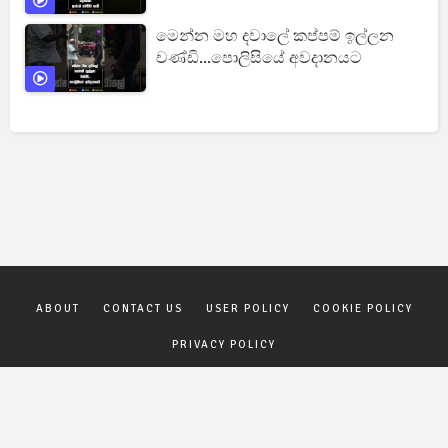
මෙන්න මහ දවාලේ කප්පම් ඉල්ලන
චණ්ඩි...පොලිසියේ අවදානයට
ABOUT
CONTACT US
USER POLICY
COOKIE POLICY
PRIVACY POLICY
Copyrights © 2026
Gagana News
. All rights reserved.