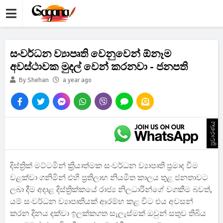
සංවර්ධන ව්‍යාපෘති වෙනුවෙන් ඕනෑම
අවස්ථාවක මුදල් වෙන් කරනවා - ජනපති
By Shehan
a year ago
ප්‍රචාරණය
දිස්ත්‍රික් මට්ටමින් ක්‍රියාත්මක සංවර්ධන ව්‍යාපෘති ප්‍රමාද වීම
වළක්වා ගනිමින් එහි ප්‍රතිලාභ නියමිත කාලය තුළ ජනතාවට
ලබා දීම අදාළ දිස්ත්‍රික්කයේ රාජ්‍ය නිලධාරින්ගේ වගකීම බවත්,
යම් සංවර්ධන ව්‍යාපෘතියක් ආරම්භ කළ විට එය අවසන්
කරන දිනය දක්වා ඉලක්කගත සැලැස්මක් ඔවුන් සතුව තිබිය