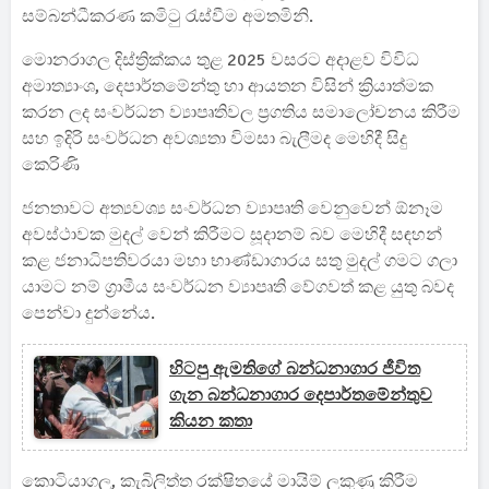
සම්බන්ධීකරණ කමිටු රැස්වීම අමතමිනි.
මොනරාගල දිස්ත්‍රික්කය තුළ 2025 වසරට අදාළව විවිධ
අමාත්‍යාංශ, දෙපාර්තමේන්තු හා ආයතන විසින් ක්‍රියාත්මක
කරන ලද සංවර්ධන ව්‍යාපෘතිවල ප්‍රගතිය සමාලෝචනය කිරීම
සහ ඉදිරි සංවර්ධන අවශ්‍යතා විමසා බැලීමද මෙහිදී සිදු
කෙරිණි
ජනතාවට අත්‍යවශ්‍ය සංවර්ධන ව්‍යාපෘති වෙනුවෙන් ඕනෑම
අවස්ථාවක මුදල් වෙන් කිරීමට සූදානම් බව මෙහිදී සඳහන්
කළ ජනාධිපතිවරයා මහා භාණ්ඩාගාරය සතු මුදල් ගමට ගලා
යාමට නම් ග්‍රාමීය සංවර්ධන ව්‍යාපෘති වේගවත් කළ යුතු බවද
පෙන්වා දුන්නේය.
හිටපු ඇමතිගේ බන්ධනාගාර ජීවිත
ගැන බන්ධනාගාර දෙපාර්තමේන්තුව
කියන කතා
කොටියාගල, කැබිලිත්ත රක්ෂිතයේ මායිම් ලකුණු කිරීම