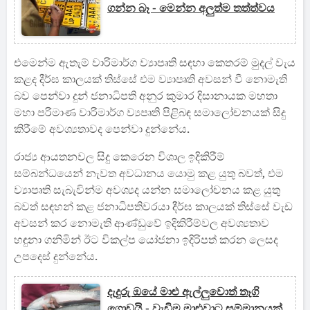
ගන්න බෑ - මෙන්න අලුත්ම තත්ත්වය
එමෙන්ම ඇතැම් වාරිමාර්ග ව්‍යාපෘති සඳහා කෙතරම් මුදල් වැය
කළද දීර්ඝ කාලයක් තිස්සේ එම ව්‍යාපෘති අවසන් වී නොමැති
බව පෙන්වා දුන් ජනාධිපති අනුර කුමාර දිසානායක මහතා
මහා පරිමාණ වාරිමාර්ග ව්‍යපෘති පිළිබඳ සමාලෝචනයක් සිදු
කිරීමේ අවශ්‍යතාවද පෙන්වා දුන්නේය.
රාජ්‍ය ආයතනවල සිදු කෙරෙන විශාල ඉදිකිරීම්
සම්බන්ධයෙන් නැවත අවධානය යොමු කළ යුතු බවත්, එම
ව්‍යාපෘති සැබැවින්ම අවශ්‍යද යන්න සමාලෝචනය කළ යුතු
බවත් සඳහන් කළ ජනාධිපතිවරයා දීර්ඝ කාලයක් තිස්සේ වැඩ
අවසන් කර නොමැති ආණ්ඩුවේ ඉදිකිරීම්වල අවශ්‍යතාව
හඳුනා ගනිමින් ඊට විකල්ප යෝජනා ඉදිරිපත් කරන ලෙසද
උපදෙස් දුන්නේය.
දැදුරු ඔයේ මාළු ඇල්ලුවොත් තෑගි
ගොඩයි - වැඩිම මාළුවාට සම්මානයක්