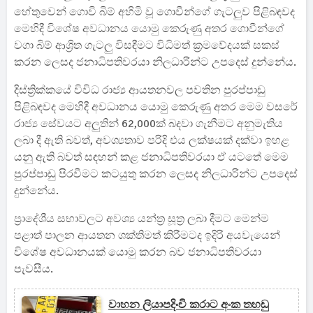
හේතුවෙන් ගොවි බිම් අහිමි වූ ගොවීන්ගේ ගැටලුව පිළිබඳවද
මෙහිදී විශේෂ අවධානය යොමු කෙරුණු අතර ගොවීන්ගේ
වගා බිම් ආශ්‍රිත ගැටලු විසඳීමට විධිමත් ක්‍රමවේදයක් සකස්
කරන ලෙසද ජනාධිපතිවරයා නිලධාරීන්ට උපදෙස් දුන්නේය.
දිස්ත්‍රික්කයේ විවිධ රාජ්‍ය ආයතනවල පවතින පුරප්පාඩු
පිළිබඳවද මෙහිදී අවධානය යොමු කෙරුණු අතර මෙම වසරේ
රාජ්‍ය සේවයට අලුතින් 62,000ක් බදවා ගැනීමට අනුමැතිය
ලබා දී ඇති බවත්, අවශ්‍යතාව පරිදි එය ලක්ෂයක් දක්වා ඉහළ
යනු ඇති බවත් සඳහන් කළ ජනාධිපතිවරයා ඒ යටතේ මෙම
පුරප්පාඩු පිරවීමට කටයුතු කරන ලෙසද නිලධාරින්ට උපදෙස්
දුන්නේය.
ප්‍රාදේශීය සභාවලට අවශ්‍ය යන්ත්‍ර සූත්‍ර ලබා දීමට මෙන්ම
පළාත් පාලන ආයතන ශක්තිමත් කිරීමටද ඉදිරි අයවැයෙන්
විශේෂ අවධානයක් යොමු කරන බව ජනාධිපතිවරයා
පැවසීය.
වාහන ලියාපදිංචි කරාට අංක තහඩු