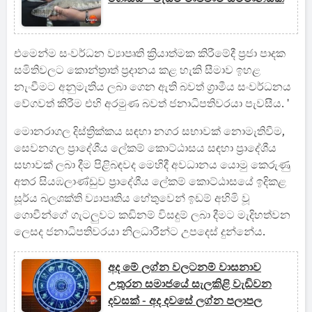
එමෙන්ම සංවර්ධන ව්‍යාපෘති ක්‍රියාත්මක කිරීමේදී ප්‍රජා පාදක
සමිතිවලට කොන්ත්‍රාත් ප්‍රදානය කළ හැකි සීමාව ඉහළ
නැංවීමට අනුමැතිය ලබා ගෙන ඇති බවත් ග්‍රාමීය සංවර්ධනය
වේගවත් කිරීම එහි අරමුණ බවත් ජනාධිපතිවරයා පැවසීය. '
මොනරාගල දිස්ත්‍රික්කය සඳහා නගර සභාවක් නොමැතිවීම,
සෙවනගල ප්‍රාදේශීය ලේකම් කොට්ඨාසය සඳහා ප්‍රාදේශීය
සභාවක් ලබා දීම පිළිබඳවද මෙහිදී අවධානය යොමු කෙරුණු
අතර සියඹලාණ්ඩුව ප්‍රාදේශීය ලේකම් කොට්ඨාසයේ ඉදිකළ
සූර්ය බලශක්ති ව්‍යාපෘතිය හේතුවෙන් ඉඩම් අහිමි වූ
ගොවීන්ගේ ගැටලුවට කඩිනම් විසදුම් ලබා දීමට මැදිහත්වන
ලෙසද ජනාධිපතිවරයා නිලධාරීන්ට උපදෙස් දුන්නේය.
අද මේ ලග්න වලටනම් වාසනාව
උතුරන සමාජයේ සැලකිළි වැඩිවන
දවසක් - අද දවසේ ලග්න පලාපල