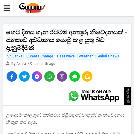
හෙට දිනය ගැන රටටම අනතුරු නිවේදනයක් -
ජනතාව අවධානය යොමු කළ යුතු බව
දැනුම්දීමක්
Sri Lanka
Climate Change
Heat wave
Weather
Sinhala news
By Ashfa
a month ago
ප්‍රචාරණය
උණුසුම් කාලගුණ තත්ත්වය පිළිබඳ අවවාදාත්මක නිවේදනය
නිකුත් කර ඇත.