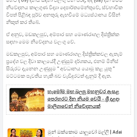
හෙට ( 09) දිනය සඳහා වලංගු වන පරිදි, අද (08) දින මෙම
නිවේදනය ‍කාලගුණ විද්‍යා දෙපාර්තමේන්තුවේ, ස්වභාවික
විපත් පිළිබඳ පූර්ව අනතුරු ඇඟවීමේ මධ්‍යස්ථානය විසින්
නිකුත් කර තිබේ.
ඒ අනුව, මඩකලපුව, අම්පාර සහ මොණරාගල දිස්ත්‍රික්ක
සඳහා මෙම නිවේදනය වලංගු වේ.
මඩකලපුව, අම්පාර සහ මොණරාගල දිස්ත්‍රික්කවල ඇතැම්
ප්‍රදේශ වල දිවා කාලයේදී උණුසුම් දර්ශකය, එනම් මිනිස්
සිරුරට දැනෙන උණුසුම '' අවධානය යොමු කළ යුතු "
මට්ටමක පැවතිය හැකි බව වැඩිදුරටත් දැනුම් දී ඇත.
හැමෝම මඟ බලපු මහනුවර ඇසළ
පෙරහරට දින නියම වෙයි - ශ්‍රී දළදා
මාලිගාවෙන් නිවේදනයක්
මුන් ඔක්කොම යාලුවෝ මල්ලි | Adai