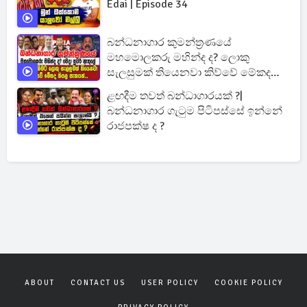
Edai | Episode 34
බන්ධනාගාර කුමන්ත්‍රණයේ
මහමොලකරු මහින්ද ද? ලොකු
සැලසුමක් තියෙනවා කිව්වේ මේකද
කියල සැකයක්...
ළඟදීම තවත් බන්ධාගාරයක් ?|
බන්ධනාගාර ගැටුම පිටිපස්සේ ඉන්නේ
රාජපක්ෂ ද ?
ABOUT
CONTACT US
USER POLICY
COOKIE POLICY