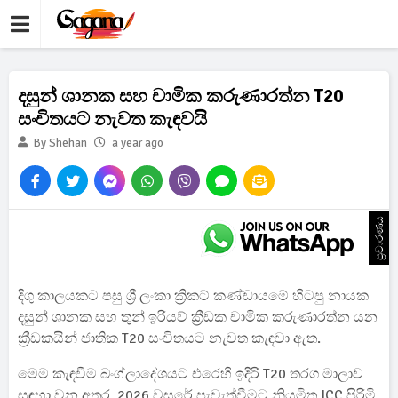
දසුන් ශානක සහ චාමික කරුණාරත්න T20
සංචිතයට නැවත කැඳවයි
By Shehan
a year ago
ප්‍රචාරණය
දිගු කාලයකට පසු ශ්‍රී ලංකා ක්‍රිකට් කණ්ඩායමේ හිටපු නායක
දසුන් ශානක සහ තුන් ඉරියව් ක්‍රීඩක චාමික කරුණාරත්න යන
ක්‍රීඩකයින් ජාතික T20 සංචිතයට නැවත කැඳවා ඇත.
මෙම කැඳවීම බංග්ලාදේශයට එරෙහි ඉදිරි T20 තරග මාලාව
සඳහා වන අතර, 2026 වසරේ පැවැත්වීමට නියමිත ICC පිරිමි