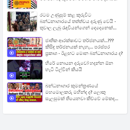
රටම උණුසුම් කළ කුරුවිට
බන්ධනාගාරයේ තත්ත්වය දරුණු වෙයි -
තුවාල ලැබු රැඳවියන්ගෙන් දෙදෙනෙක්
ජීවිතක්ෂයට [UPDATE]
ජාතික ආරක්ෂාවට තර්ජනයක්...???
කිසිඳු තර්ජනයක් නැහැ... පරස්පර
ප්‍රකාශ - ඊළඟට මොන බන්ධනාගාරය ද?
හිරේ නොයන දරුවෝ හදන්න ඕන
හැටි ටිල්වින් කියයි
බන්ධනාගාර කුමන්ත්‍රණයේ
මහමොලකරු මහින්ද ද? ලොකු
සැලසුමක් තියෙනවා කිව්වේ මේකද
කියල සැකයක්...