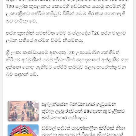
T20 ලෝක කුසලානය කෙරෙහි අවධානය යොමු කරමින් ශ්‍රී
ලංකා ක්‍රිකට් තේරීම් කමිටුව විසින් මෙම තීරණය ගෙන ඇති
බව වාර්තා වේ.
තරග තුනකින් සමන්විත මෙම බංග්ලාදේශ T20 තරග මාලාව
ලබන සතියේ ආරම්භ වීමට නියමිතය.
ශ්‍රී ලංකා කණ්ඩායමේ අනාගත T20 උපායමාර්ග ශක්තිමත්
කිරීමේ අරමුණින් මෙම ක්‍රීඩකයින් දෙදෙනාගේ අත්දැකීම් සහ
දක්ෂතා යොදා ගැනීමට තේරීම් කමිටුව බලාපොරොත්තු වන
බව සඳහන් වේ.
පල්ලන්සේන බන්ධනාගාර ගැටුමෙන්
තුවාල ලැබූ රැඳවියන් 28දෙනෙකු වැලිකඩ
බන්ධනාගාර රෝහලට
ඩිජිටල් පද්ධති යාවත්කාලීන කිරීමක් නිසා
මහජන බැංකුවෙන් විශේෂ නිවේදනයක්