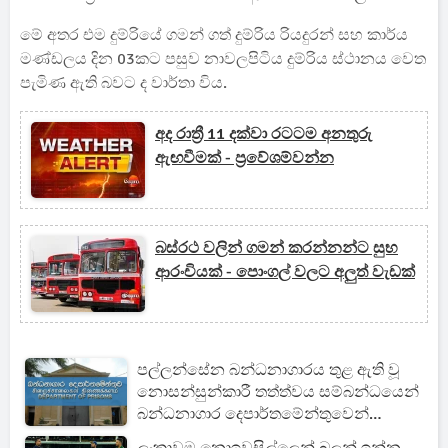
මේ අතර එම දුම්රියේ ගමන් ගත් දුම්රිය රියදුරන් සහ කාර්ය
මණ්ඩලය දින 03කට පසුව නාවලපිටිය දුම්රිය ස්ථානය වෙත
පැමිණ ඇති බවට ද වාර්තා විය.
අද රාත්‍රී 11 දක්වා රටටම අනතුරු
ඇඟවීමක් - ප්‍රවේශම්වන්න
බස්රථ වලින් ගමන් කරන්නන්ට සුභ
ආරංචියක් - පොංගල් වලට අලුත් වැඩක්
පල්ලන්සේන බන්ධනාගාරය තුළ ඇති වූ
නොසන්සුන්කාරී තත්ත්වය සම්බන්ධයෙන්
බන්ධනාගාර දෙපාර්තමේන්තුවෙන්
නිවේදනයක්