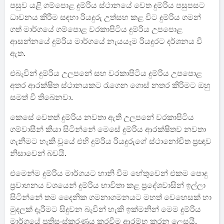
පසුව යළි ගම්පොළ දුම්රිය ස්ථානයේ වෙත දුම්රිය පසුපසට
ධාවනය කිරීම සඳහා රියදුරු උත්සහ කළ විට දුම්රිය ගමන්
ගත් මාර්ගයේ ගම්පොළ වරකාපිටිය දුම්රිය උපපොළ
ආසන්නයේ දුම්රිය මාර්ගයේ නැයයෑම රියදුරට දර්ශනය වී
ඇත.
එබැවින් දුම්රිය උලපනේ සහ වරකාපිටිය දුම්රිය උපපොළ
අතර ආරක්ෂිත ස්ථානයකට රැගෙන ගොස් නතර කිරිමට ඔහු
සමත් වී තිබෙනවා.
කෙසේ වෙතත් දුම්රිය නවතා ඇති උලපනේ වරකාපිටිය
ගම්වාසීන් කියා සිටින්නේ මෙසේ දුම්රිය ආරක්ෂිතව නවතා
ගැනීමට හැකි වූයේ එහි දුම්රිය රියදුරුගේ ස්ථානෝචිත ප්‍රඥාව
නිසාවෙන් බවයි.
එමෙන්ම දුම්රිය මාර්ගයට හානි වීම හේතුවෙන් එකම පොදු
ප්‍රවාහනය වශයෙන් දුම්රිය භාවිතා කළ ප්‍රදේශවාසින් ඉල්ලා
සිටින්නේ තම දෛනික ගමනාගමනයට මහත් වෙහෙසක් හා
මුදලක් දැරීමට සිදුවන බැවින් හැකි ඉක්මනින් මෙම දුම්රිය
මාර්ගයේ ප්‍රතිසංස්කරණය කරවීම ආරම්භ කරන ලෙසයි.