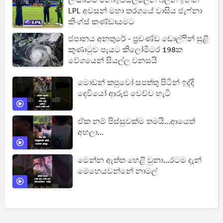
ලංකාවම නොඉවසිල්ලෙන් බලන් ඉන්න
LPL අවසන් මහා තරගයේ වාසිය ජැෆ්නා
කිංග්ස් කණ්ඩායමට
ජපානය අනතුරේ - ප්‍රචණ්ඩ ඩොල්ෆින් සුළි
කුණාටුව පැයට කිලෝමීටර 198ක
වේගයෙන් සියල්ල වනසයි
මොඩන් කපුවෝ සපත්තු පිටින් ඉද්දි
දෙවියෝ ආරුඪ වෙච්ච හැටි
ඒක නම් පිස්සුවක්ම තමයි...ආයෙත්
අහලා...
මෙන්න ඇත්ත හෙළි වුනා...රටම දැන්
මෙහෙයවන්නේ නාමල්