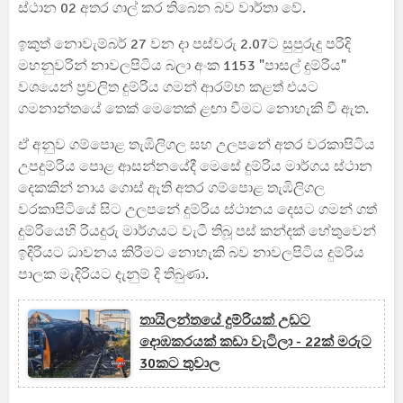
ස්ථාන 02 අතර ගාල් කර තිබෙන බව වාර්තා වේ.
ඉකුත් නොවැම්බර් 27 වන දා පස්වරු 2.07ට සුපුරුදු පරිදි
මහනුවරින් නාවලපිටිය බලා අංක 1153 "පාසල් දුම්රිය"
වශයෙන් ප්‍රචලිත දුම්රිය ගමන් ආරම්භ කළත් එයට
ගමනාන්තයේ තෙක් මෙතෙක් ළඟා වීමට නොහැකි වී ඇත.
ඒ අනුව ගම්පොළ තැඹිලිගල සහ උලපනේ අතර වරකාපිටිය
උපදුම්රිය පොළ ආසන්නයේදී මෙසේ දුම්රිය මාර්ගය ස්ථාන
දෙකකින් නාය ගොස් ඇති අතර ගම්පොළ තැඹිලිගල
වරකාපිටියේ සිට උලපනේ දුම්රිය ස්ථානය දෙසට ගමන් ගත්
දුම්රියෙහි රියදුරු මාර්ගයට වැටී තිබූ පස් කන්දක් හේතුවෙන්
ඉදිරියට ධාවනය කිරීමට නොහැකි බව නාවලපිටිය දුම්රිය
පාලක මැදිරියට දැනුම් දි තිබුණා.
තායිලන්තයේ දුම්රියක් උඩට
දොඹකරයක් කඩා වැටිලා - 22ක් මරුට
30කට තුවාල