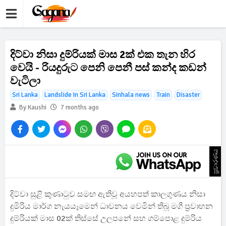
දිට්වා නිසා දුම්රියක් මාස 2ක් එක තැන හිර
වෙයි - රියදුරුට පෙනි පෙනී පස් කන්ද කඩන්
වැටිලා
Sri Lanka
Landslide In Sri Lanka
Sinhala news
Train
Disaster
By Kaushi
7 months ago
ප්‍රචාරණය
දිට්වා සුළි කුණාටුව සමඟ ඇතිවූ අයහපත් කාලගුණය නිසා
දුමිරිය මාර්ග නැයයෑමෙන් ධාවනය වෙමින් තිබූ මගී ප්‍රවාහන
දුම්රියක් මාස 02ක් තිස්සේ උලපනේ සහ ගම්පොළ දුම්රිය