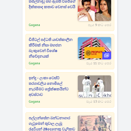
තමිල්නාඩු මහ ඇමති විජේගේ
දික්කසාද කතාව වෙනස් වෙයි
Gagana
පැය 9 කට පෙර
ඩිජිටල් පද්ධති යාවත්කාලීන
කිරීමක් නිසා මහජන
බැංකුවෙන් විශේෂ
නිවේදනයක්
Gagana
පැය 11 කට පෙර
ඉන්දු - ලංකා ටෙස්ට්
තරගාවලිය නොමිලේ
නැරඹීමට ප්‍රේක්ෂකයින්ට
අවස්ථාව
Gagana
පැය 13 කට පෙර
පල්ලන්සේන බන්ධනාගාර
ගැටුමෙන් තුවාල ලැබූ
රැඳවියන් 28දෙනෙකු වැලිකඩ