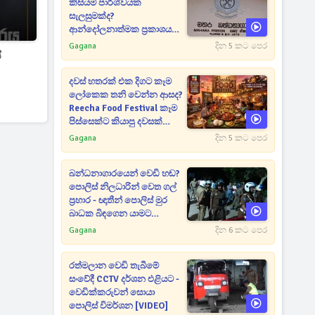
කිසියම් පාර්ශ්වයක
සැලසුමක්ද?
ආන්දෝලනාත්මක ප්‍රකාශයක්
එළියට [VIDEO]
Gagana
දින 5 කට පෙර
ේ
දවස් හතරක් එක දිගට කෑම
ලෝකෙක තනි වෙන්න ආසද?
Reecha Food Festival කෑම
පිස්සෙක්ට කියාපු දවසක්
මෙන්න
Gagana
දින 5 කට පෙර
බන්ධනාගාරයෙන් වෙඩි හඬ?
පොලිස් නිලධාරින් වෙත ගල්
ප්‍රහාර - ඥාතීන් පොලිස් මුර
බාධක බිඳගෙන යාමට
උත්සාහයක [VIDEO]
Gagana
දින 6 කට පෙර
රත්මලාන වෙඩි තැබීමේ
සංවේදී CCTV දර්ශන එළියට -
වෙඩික්කරුවන් සොයා
පොලිස් විමර්ශන [VIDEO]