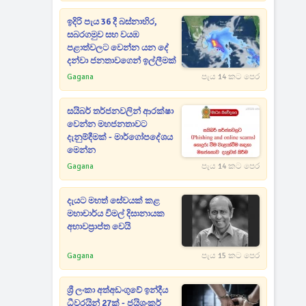
ඉදිරි පැය 36 දී බස්නාහිර,
සබරගමුව සහ වයඹ
පළාත්වලට වෙන්න යන දේ
දන්වා ජනතාවගෙන් ඉල්ලීමක්
Gagana
පැය 14 කට පෙර
සයිබර් තර්ජනවලින් ආරක්ෂා
වෙන්න මහජනතාවට
දැනුම්දීමක් - මාර්ගෝපදේශය
මෙන්න
Gagana
පැය 14 කට පෙර
දැයට මහත් සේවයක් කළ
මහාචාර්ය විමල් දිසානායක
අභාවප්‍රාප්ත වෙයි
Gagana
පැය 15 කට පෙර
ශ්‍රී ලංකා අත්අඩංගුවේ ඉන්දීය
ධීවරයින් 27ක් - ජයිශංකර්