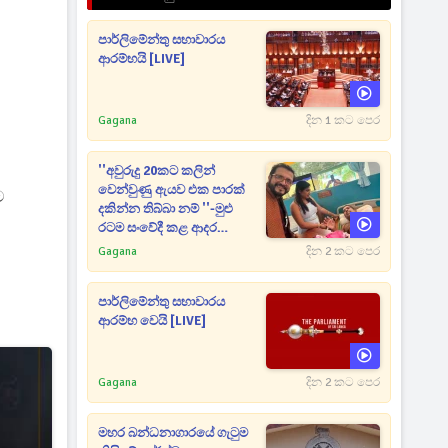
පාර්ලිමේන්තු සභාවාරය
ආරම්භයි [LIVE]
Gagana
දින 1 කට පෙර
''අවුරුදු 20කට කලින්
වෙන්වුණු ඇයව එක පාරක්
ට
දකින්න තිබ්බා නම් ''-මුළු
රටම සංවේදී කළ ආදර
අමරණීය මතකය
Gagana
දින 2 කට පෙර
පාර්ලිමේන්තු සභාවාරය
ආරම්භ වෙයි [LIVE]
Gagana
දින 2 කට පෙර
මහර බන්ධනාගාරයේ ගැටුම