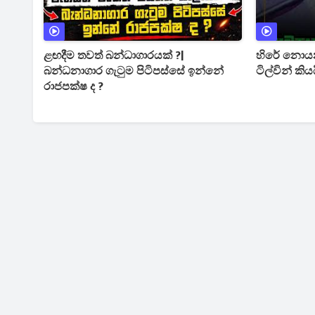
ළඟදීම තවත් බන්ධාගාරයක් ?|
හිරේ නොයන
බන්ධනාගාර ගැටුම පිටිපස්සේ ඉන්නේ
ටිල්වින් කිය
රාජපක්ෂ ද ?