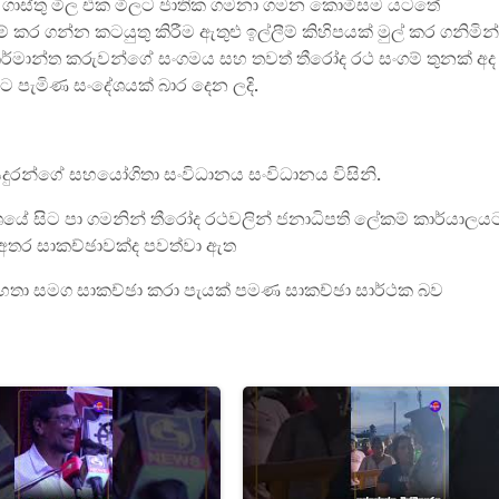
 රත ගාස්තු මිල එක මිලට ජාතික ගමනා ගමන කොමිසම යටතේ
කර ගන්න කටයුතු කිරීම ඇතුළු ඉල්ලීම් කිහිපයක් මුල් කර ගනිමින්
කර්මාන්ත කරුවන්ගේ සංගමය සහ තවත් තීරෝද රථ සංගම් තුනක් අද
 පැමිණ සංදේශයක් බාර දෙන ලදි.
ියදුරන්ගේ සහයෝගිතා සංවිධානය සංවිධානය විසිනි.
‍යංශයේ සිට පා ගමනින් තීරෝද රථවලින් ජනාධිපති ලේකම් කාර්යාලය
් අතර සාකච්ඡාවක්ද පවත්වා ඇත
මහතා සමග සාකච්ඡා කරා පැයක් පමණ සාකච්ඡා සාර්ථක බව