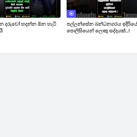
 දරුවෝ හදන්න ඕන හැටි
පල්ලන්සේන බන්ධනගරය ඉදිරිය
යි
පොලිසියෙන් ලොකු සද්දයක්..!