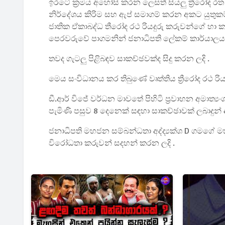
ඉරටේ ක්‍රමය අහෝසි කරන ලෙසත් සියලු ත්‍රීරෝද
නිර්දේශය කිරිම සහ ඇප් සමාගම් කරන අකට යුතුකම් 
ජාතික ඒකාබද්ධ තීරෝද රථ රියදුරු කරුවන්ගේ හා 
පෙරවරුවේ පාගමනින් ජනාධිපති ලේකම් කාර්යාලයට
තවද ගැටලු පිළිබඳව සාකච්ඡවක්ද සිදු කරන ලදි .
මෙය සංවිධානය කර තිබුණේ වෘත්තිය ත්‍රීරෝද රථ ර
ඩී.ආර් විජේ වර්ධන මාවතේ පිහිටි ප්‍රවාහන අමාත්
පැමිණි පසුව 8 දෙනෙක් සඳහා සාකච්ඡාවක් ලබාදුන
ජනාධිපති මහජන සම්බන්ධතා අද්ද්‍යක්ශ D ගමගේ 
විරෝධතා‍ කරුවන් සදහන් කරන ලදි .