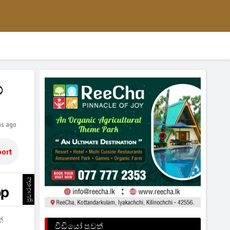
්
hs ago
ort
ප්‍රචාරණය
ේ
වීඩියෝ පුවත්