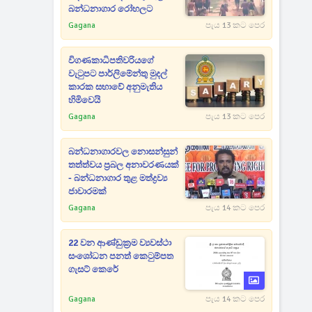
බන්ධනාගාර රෝහලට
Gagana
පැය 13 කට පෙර
විගණකාධිපතිවරියගේ
වැටුපට පාර්ලිමේන්තු මුදල්
කාරක සභාවේ අනුමැතිය
හිමිවෙයි
Gagana
පැය 13 කට පෙර
බන්ධනාගාරවල නොසන්සුන්
තත්ත්වය ප්‍රබල අනාවරණයක්
- බන්ධනාගාර තුළ මත්ද්‍රව්‍ය
ජාවාරමක්
Gagana
පැය 14 කට පෙර
22 වන ආණ්ඩුක්‍රම ව්‍යවස්ථා
සංශෝධන පනත් කෙටුම්පත
ගැසට් කෙරේ
Gagana
පැය 14 කට පෙර