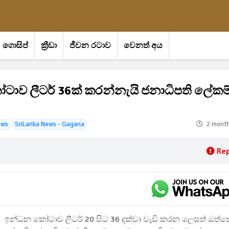
ගොසිප්
ක්‍රීඩා
ජීවන රටාව
වෙනත් අය
ෝටාව ලීටර් 36ක් කරන්නැයි ජනාධිපති ලේකම
ews
SriLanka News - Gagana
2 mont
Rep
ඉන්ධන කෝටාව ලීටර් 20 සිට 36 දක්වා වැඩි කරන ලෙසත් ඔත්ත