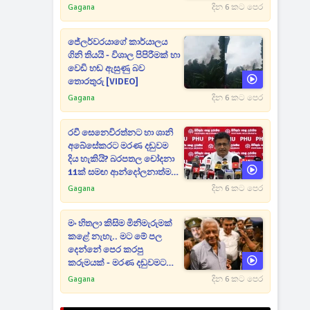
Gagana
දින 6 කට පෙර
ජේලර්වරයාගේ කාර්යාලය
ගිනි තියයි - විශාල පිපිරීමක් හා
වෙඩි හඬ ඇසුණු බව
තොරතුරු [VIDEO]
Gagana
දින 6 කට පෙර
රවී සෙනෙවිරත්නට හා ශානි
අබේසේකරට මරණ දඬුවම
දිය හැකියි? බරපතල චෝදනා
11ක් සමඟ ආන්දෝලනාත්මක
ප්‍රකාශයක් [VIDEO]
Gagana
දින 6 කට පෙර
මං හිතලා කිසිම මිනිමැරුමක්
කළේ නැහැ.. මට මේ පල
දෙන්නේ පෙර කරපු
කරුමයක් - මරණ දඬුවමට
කළින් කට ඇරපු පූජිත් හඬා
Gagana
දින 6 කට පෙර
වැටෙයි [VIDEO]