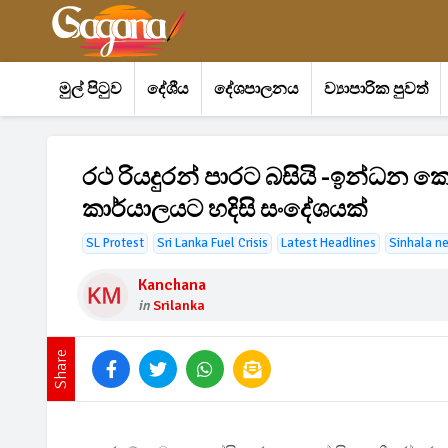
මුල් පිටුව
දේශීය
දේශපාලනය
ව්‍යාපාරික පුවත්
රථ රියදුරන් පාරට බසියි -ඉන්ධන ක
කාර්යාලයට හදිසි සංදේශයක්
SL Protest
Sri Lanka Fuel Crisis
Latest Headlines
Sinhala n
Kanchana
in
Srilanka
Share