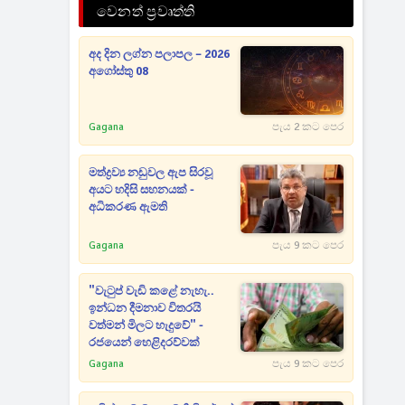
වෙනත් ප්‍රවෘත්ති
අද දින ලග්න පලාපල – 2026
අගෝස්තු 08
Gagana
පැය 2 කට පෙර
මත්ද්‍රව්‍ය නඩුවල ඇප සිරවූ
අයට හදිසි සහනයක් -
අධිකරණ ඇමති
Gagana
පැය 9 කට පෙර
"වැටුප් වැඩි කළේ නැහැ..
ඉන්ධන දීමනාව විතරයි
වත්මන් මිලට හැදුවේ" -
රජයෙන් හෙළිදරව්වක්
Gagana
පැය 9 කට පෙර