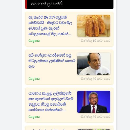
වෙනත් ප්‍රවෘත්ති
අද කැරට් 24 රන් පවුමක්
මෙච්චරයි - හිතුවට වඩා මිල
වෙනස් වුණ අද රන්
වෙළඳපොළේ මිල ගණන්
මෙන්න
Gagana
මිනිත්තු 10 කට පෙර
අධි චෝදනා භාරදීමෙන් පසු
හිටපු අමාත්‍ය ලක්ෂ්මන් යාපාට
ඇප
Gagana
මිනිත්තු 40 කට පෙර
යාපනය කැළඹූ ලලිත්කුමාර්
සහ කුගන්ගේ අතුරුදන් වීමේ
නඩුවට හිටපු ජනාධිපති
ගෝඨාභය රාජපක්ෂට
නියෝගයක්
Gagana
මිනිත්තු 49 කට පෙර