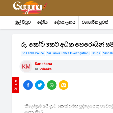
මුල් පිටුව
දේශීය
දේශපාලනය
ව්‍යාපාරික පුවත්
රු. කෝටි 3කට අධික හෙරොයින් සම
Sri Lanka Police
Sri Lanka Police Investigation
Drugs
Sinhal
Kanchana
in
Srilanka
Share
කිලෝග්‍රෑම් 2යි ග්‍රෑම් 325ක් සමඟ පුද්ගලයෙකු එඬේ
ගෙන තිබේ.