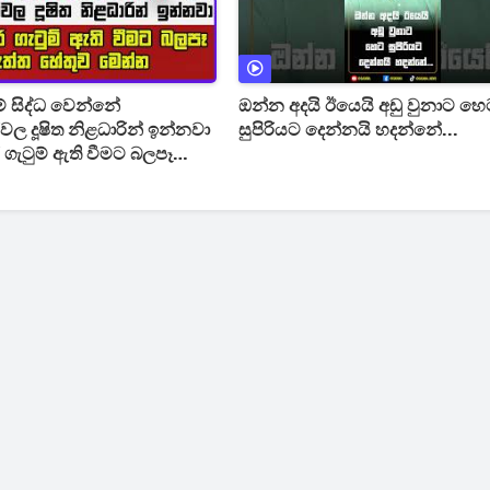
 සිද්ධ වෙන්නේ
ඔන්න අදයි ඊයෙයි අඩු වුනාට හෙ
ල දූෂිත නිළධාරින් ඉන්නවා
සුපිරියට දෙන්නයි හදන්නේ...
ගැටුම් ඇති වීමට බලපෑ
ව