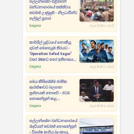
පල්ලන්සේන එළිමහන්
බන්ධනාගාරයේ තත්ත්වය
තවමත් උණුසුම් - නිලධාරීන්ට
ගල්මුල් ප්‍රහාර
Gagana
පැය 1 කට පෙර
කාර්ගිල් යුද්ධයේ නොකියූ
ගුවන් මෙහෙයුම තිරයට -
‘Operation Safed Sagar’
වසර 26කට පෙර ඉතිහාසය
යළි ජීවමාන කරයි
Gagana
පැය 1 කට පෙර
මෙය කිසිසේත්ම ජාතික
ආරක්ෂාවට බලපාන
ප්‍රශ්නයක් නොවේ - රටම
නොසන්සුන් කළ
බන්ධනාගාර සිද්ධි
Gagana
පැය 1 කට පෙර
සම්බන්ධයෙන් මහජන
ආරක්ෂක ඇමතිගෙන් විශේෂ
පල්ලන්සේන බන්ධනාගාරයේ
ප්‍රකාශයක්
රැඳවියන් තවමත් නොසන්සුන්
- විශේෂ කාර්ය බලකාය,