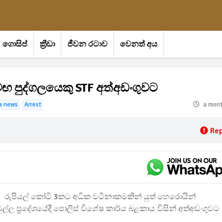
ගොසිප්
ක්‍රීඩා
ජීවන රටාව
වෙනත් අය
ඟ පුද්ගලයෙකු STF අත්අඩංගුවට
a news
Arrest
a mon
Rep
රුපියල් කෝටි 3කට අධික වටිනාකමකින් යුත් හෙරොයින්
රමුල්ල ප්‍රදේශයේදී පොලිස් විශේෂ කාර්ය බළකාය විසින් අත්අඩංගුවට