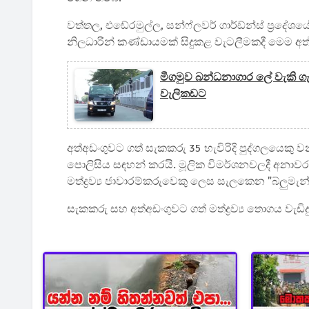
වත්තල, එඬේරමුල්ල, සන්ෆ්ලවර් ගාර්ඩ්න්ස් ප්‍ර
නිලධාරීන් කණ්ඩායමක් සිදුකළ වැටලීමකදී මෙම අත
මීගමුව බන්ධනාගාර ලේ වැකි ගැ
වැලිකඩට
අත්අඩංගුවට ගත් සැකකරු 35 හැවිරිදි පුද්ගලයෙ
පොලිසිය සඳහන් කරයි. මූලික විමර්ශනවලදී අනා
මත්ද්‍රව්‍ය ජාවාරම්කරුවෙකු ලෙස සැලකෙන "බ්ලුමැන්
සැකකරු සහ අත්අඩංගුවට ගත් මත්ද්‍රව්‍ය තොගය වැඩ