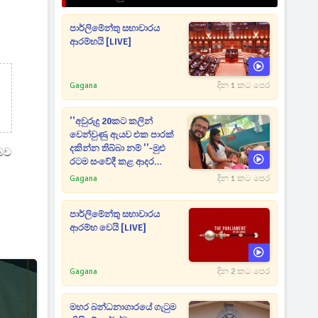
පාර්ලිමේන්තු සභාවාරය
ආරම්භයි [LIVE]
Gagana
දින 1 කට පෙර
''අවුරුදු 20කට කලින්
වෙන්වුණු ඇයව එක පාරක්
දකින්න තිබ්බා නම් ''-මුළු
 බව
රටම සංවේදී කළ ආදර
අමරණීය මතකය
Gagana
දින 1 කට පෙර
පාර්ලිමේන්තු සභාවාරය
ආරම්භ වෙයි [LIVE]
Gagana
දින 2 කට පෙර
මහර බන්ධනාගාරයේ ගැටුම