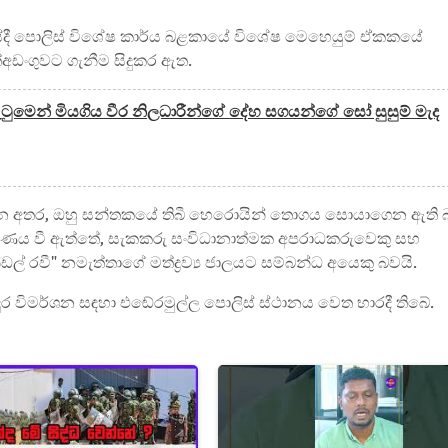
දේශයේදී පොලිස් විශේෂ කාර්ය බළකායේ විශේෂ මෙහෙයුම් ඒකකයේ
්අඩංගුවට ගැනීම සිදුකර ඇත.
ටුමෙන් මියගිය වීර නිලධාරීන්ගේ දේහ සගයන්ගේ සෝ සුසුම් මැද
කු වන අතර, ඔහු සන්තකයේ තිබී හෙරොයින් තොගය සොයාගෙන ඇති
වරණය වී ඇත්තේ, සැකකරු සංවිධානාත්මක අපරාධකරුවෙකු සහ
ඩල් රවී" නමැත්තාගේ මත්ද්‍රව්‍ය ජාලයට සම්බන්ධ අයෙකු බවයි.
ිදුර විමර්ශන සඳහා එඬේරමුල්ල පොලිස් ස්ථානය වෙත භාරදී තිබේ.