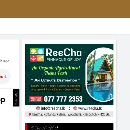
th ago
ort
ප්‍රචාරණය
වීඩියෝ පුවත්