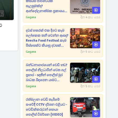
කිසියම් පාර්ශ්වයක
සැලසුමක්ද?
ආන්දෝලනාත්මක ප්‍රකාශයක්
එළියට [VIDEO]
Gagana
දින 4 කට පෙර
ට
දවස් හතරක් එක දිගට කෑම
ලෝකෙක තනි වෙන්න ආසද?
Reecha Food Festival කෑම
පිස්සෙක්ට කියාපු දවසක්
මෙන්න
Gagana
දින 5 කට පෙර
බන්ධනාගාරයෙන් වෙඩි හඬ?
පොලිස් නිලධාරින් වෙත ගල්
ප්‍රහාර - ඥාතීන් පොලිස් මුර
බාධක බිඳගෙන යාමට
උත්සාහයක [VIDEO]
Gagana
දින 5 කට පෙර
රත්මලාන වෙඩි තැබීමේ
සංවේදී CCTV දර්ශන එළියට -
වෙඩික්කරුවන් සොයා
පොලිස් විමර්ශන [VIDEO]