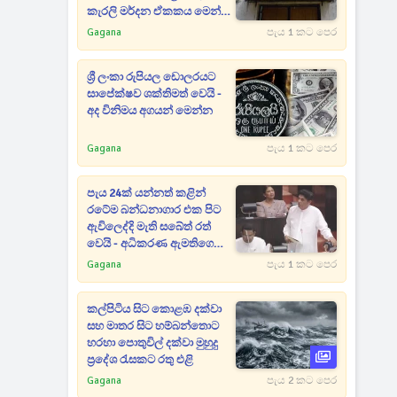
කැරලි මර්දන ඒකකය මෙන්ම
ශ්‍රී ලංකා ගුවන් හමුදාව වහාම
Gagana
පැය 1 කට පෙර
පැමිණෙයි
ශ්‍රී ලංකා රුපියල ඩොලරයට
සාපේක්ෂව ශක්තිමත් වෙයි -
අද විනිමය අගයන් මෙන්න
Gagana
පැය 1 කට පෙර
පැය 24ක් යන්නත් කළින්
රටේම බන්ධනාගාර එක පිට
ඇවිලෙද්දි මැති සබේත් රත්
වෙයි - අධිකරණ ඇමතිගෙන්
පැහැදිලි කිරීමක් ඉල්ලයි
Gagana
පැය 1 කට පෙර
කල්පිටිය සිට කොළඹ දක්වා
සහ මාතර සිට හම්බන්තොට
හරහා පොතුවිල් දක්වා මුහුදු
ප්‍රදේශ රැසකට රතු එළි
Gagana
පැය 2 කට පෙර