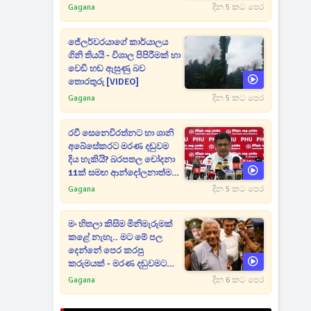
Gagana
දින 5 කට පෙර
ජේලර්වරයාගේ කාර්යාලය
ගිනි තියයි - විශාල පිපිරීමක් හා
වෙඩි හඬ ඇසුණු බව
තොරතුරු [VIDEO]
Gagana
දින 5 කට පෙර
රවී සෙනෙවිරත්නට හා ශානි
අබේසේකරට මරණ දඬුවම
දිය හැකියි? බරපතල චෝදනා
11ක් සමඟ ආන්දෝලනාත්මක
ප්‍රකාශයක් [VIDEO]
Gagana
දින 5 කට පෙර
මං හිතලා කිසිම මිනිමැරුමක්
කළේ නැහැ.. මට මේ පල
දෙන්නේ පෙර කරපු
කරුමයක් - මරණ දඬුවමට
කළින් කට ඇරපු පූජිත් හඬා
Gagana
දින 6 කට පෙර
වැටෙයි [VIDEO]