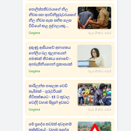
පොලිස්පතිවරයාගේ නිල
නිවස සහ අගවිනිසුරුවරයාගේ
නිල නිවස සැක සහිත ලෙස
වීඩියෝ කළ පුද්ගලයකු
අත්අඩංගුවට
Gagana
පැය 2 කට පෙර
දකුණු ආසියාවේ අනාගතය
ගෝලීය බල තුලනයෙන්
පමණක් තීරණය නොවේ -
අගමැතිනියගෙන් ප්‍රකාශයක්
Gagana
පැය 2 කට පෙර
තායිලන්ත පාසලක වෙඩි
තැබීමක් - ගුරුවරියක්
ජීවිතක්ෂයට - 15 ට තුවාල
වෙද්දි වහාම සිසුන් ඉවතට
Gagana
පැය 2 කට පෙර
මේ ප්‍රදේශ තවමත් අවදානම්
තත්ත්වයේ - වහාම ප්‍රදේශ