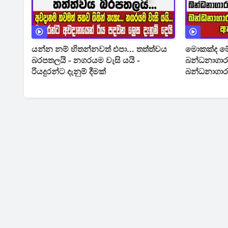
යන්න නම් හිතන්නවත් එපා... තත්ත්වය
මොකක්ද මේ
බරපතලයි - නගරයම වැසි යයි -
බන්ධනාගාරව
රියදුරන්ට දැනුම් දීමක්
බන්ධනාගාර 
ඇත්ත හේතු